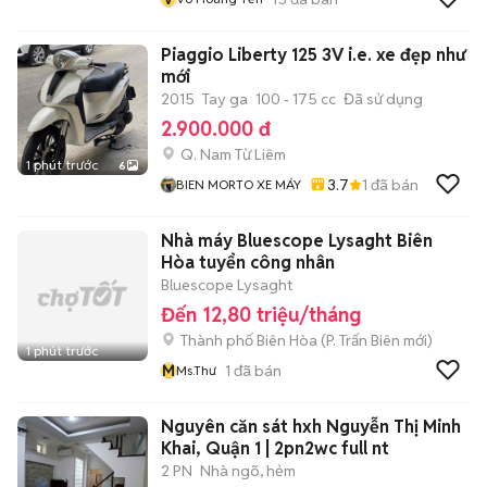
Piaggio Liberty 125 3V i.e. xe đẹp như
mới
2015
Tay ga
100 - 175 cc
Đã sử dụng
2.900.000 đ
Q. Nam Từ Liêm
1 phút trước
6
3.7
1
đã bán
BIEN MORTO XE MÁY
Nhà máy Bluescope Lysaght Biên
Hòa tuyển công nhân
Bluescope Lysaght
Đến 12,80 triệu/tháng
Thành phố Biên Hòa
(
P. Trấn Biên
mới)
1 phút trước
M
1
đã bán
Ms.Thư
Nguyên căn sát hxh Nguyễn Thị Minh
Khai, Quận 1 | 2pn2wc full nt
2 PN
Nhà ngõ, hẻm