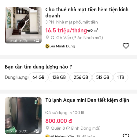
Cho thuê nhà mặt tiền hẻm tiện kinh
doanh
3 PN
Nhà mặt phố, mặt tiền
16,5 triệu/tháng
60 m²
Q. Gò Vấp
(
P. An Nhơn
mới)
1 phút trước
4
b
Bùi Mạnh Dũng
Bạn cần tìm
dung lượng
nào ?
Dung lượng:
64 GB
128 GB
256 GB
512 GB
1 TB
2 
Tủ lạnh Aqua mini Đen tiết kiệm điện
Đã sử dụng
< 100 lít
800.000 đ
Quận 8
(
P. Bình Đông
mới)
1 phút trước
4
v
15
đã bán
Võ Hoàng Yến