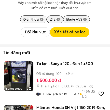
Hãy xóa một số bộ lọc hoặc thay đổi khu vực tìm 
kiếm để xem nhiều kết quả hơn
Điện thoại
ZTE
Blade A53
Đổi khu vực
Xóa tất cả bộ lọc
Tin đăng mới
Tủ lạnh Sanyo 120L Đen 1tr500
Đã sử dụng
100 - 149 lít
1.500.000 đ
Thành phố Thủ Đức
(
P. Cát Lái
mới)
1 phút trước
2
1485
đã
4.7
TH Điện Lạnh Giá Rẻ
bán
Siêu Rẻ HCM
Mâm xe Honda SH Việt 150 2019 Đen,