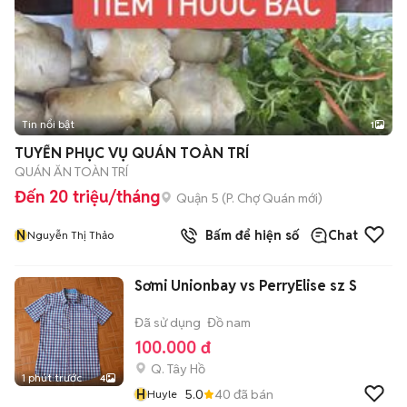
Tin nổi bật
1
TUYỂN PHỤC VỤ QUÁN TOÀN TRÍ
QUÁN ĂN TOÀN TRÍ
Đến 20 triệu/tháng
Quận 5
(
P. Chợ Quán
mới)
N
Bấm để hiện số
Chat
Nguyễn Thị Thảo
Sơmi Unionbay vs PerryElise sz S
Đã sử dụng
Đồ nam
100.000 đ
Q. Tây Hồ
1 phút trước
4
H
5.0
40
đã bán
Huyle