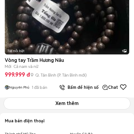
Tin nổi bật
1
Vòng tay Trầm Hương Nâu
Mới
Cả nam và nữ
999.999 đ
Q. Tân Bình
(
P. Tân Bình
mới)
1
đã bán
Bấm để hiện số
Chat
Nguyên Phú
Xem thêm
Mua bán điện thoại
Thành phố Mỹ Tho
Huyện Cái Bè