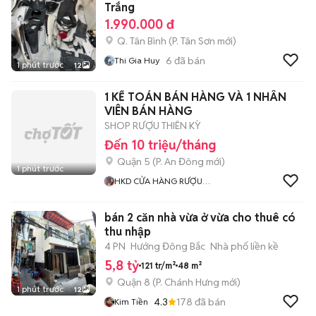
Trắng
1.990.000 đ
Q. Tân Bình
(
P. Tân Sơn
mới)
6
đã bán
Thi Gia Huy
1 phút trước
12
1 KẾ TOÁN BÁN HÀNG VÀ 1 NHÂN
VIÊN BÁN HÀNG
SHOP RƯỢU THIÊN KỲ
Đến 10 triệu/tháng
Quận 5
(
P. An Đông
mới)
1 phút trước
HKD CỬA HÀNG RƯỢU
NGOẠI THIÊN KỲ
bán 2 căn nhà vừa ở vừa cho thuê có
thu nhập
4 PN
Hướng Đông Bắc
Nhà phố liền kề
5,8 tỷ
121 tr/m²
48 m²
Quận 8
(
P. Chánh Hưng
mới)
1 phút trước
12
4.3
178
đã bán
Kim Tiền