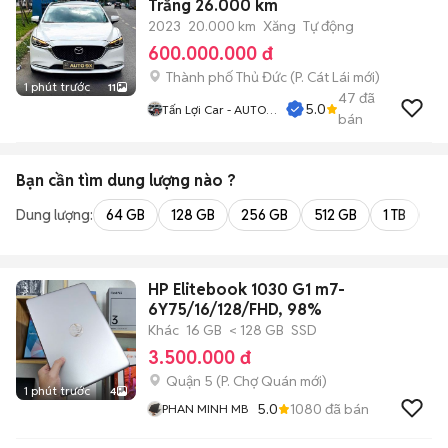
Trắng 26.000 km
2023
20.000 km
Xăng
Tự động
600.000.000 đ
Thành phố Thủ Đức
(
P. Cát Lái
mới)
1 phút trước
11
47
đã
5.0
Tấn Lợi Car - AUTO
bán
9X
Bạn cần tìm
dung lượng
nào ?
Dung lượng:
64 GB
128 GB
256 GB
512 GB
1 TB
2 
HP Elitebook 1030 G1 m7-
6Y75/16/128/FHD, 98%
Khác
16 GB
< 128 GB
SSD
3.500.000 đ
Quận 5
(
P. Chợ Quán
mới)
1 phút trước
4
5.0
1080
đã bán
PHAN MINH MB