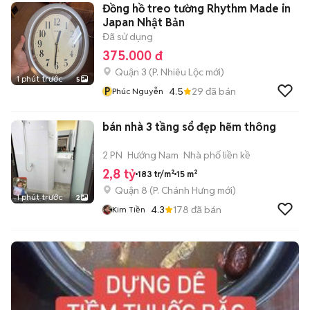
Đồng hồ treo tường Rhythm Made in
Japan Nhật Bản
Đã sử dụng
375.000 đ
Quận 3
(
P. Nhiêu Lộc
mới)
1 phút trước
5
P
4.5
29
đã bán
Phúc Nguyễn
bán nhà 3 tầng sổ đẹp hẽm thông
2 PN
Hướng Nam
Nhà phố liền kề
2,8 tỷ
183 tr/m²
15 m²
Quận 8
(
P. Chánh Hưng
mới)
1 phút trước
2
4.3
178
đã bán
Kim Tiền