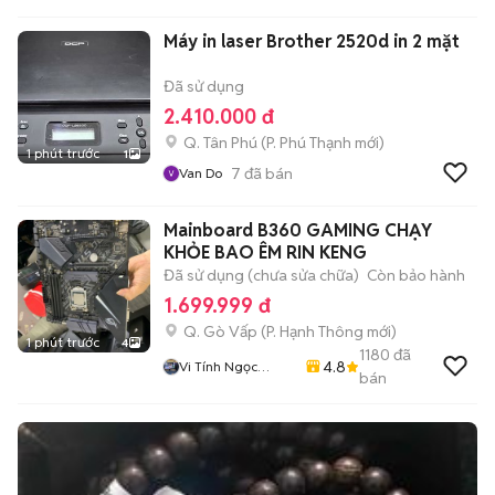
Máy in laser Brother 2520d in 2 mặt
Đã sử dụng
2.410.000 đ
Q. Tân Phú
(
P. Phú Thạnh
mới)
1 phút trước
1
7
đã bán
Van Do
Mainboard B360 GAMING CHẠY
KHỎE BAO ÊM RIN KENG
Đã sử dụng (chưa sửa chữa)
Còn bảo hành
1.699.999 đ
Q. Gò Vấp
(
P. Hạnh Thông
mới)
1 phút trước
4
1180
đã
4.8
Vi Tính Ngọc
bán
Trang