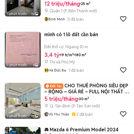
12 triệu/tháng
25 m²
Quận 1
(
P. Bến Thành
mới)
1 phút trước
12
B
3
đã bán
Bình Minh
mình có 1 lô đất cần bán
Đất thổ cư
Ngang 10 m
3,4 tỷ
19 tr/m²
180 m²
Thị xã Phú Mỹ
1 phút trước
3
H
1
đã bán
Hà Đức Ba
CHO THUÊ PHÒNG SIÊU ĐẸP
– RỘNG – GIÁ RẺ – FULL NỘI THẤT –
GẦN ĐƯỜNG CỘ
5 triệu/tháng
30 m²
Q. Tân Bình
(
P. Tân Sơn
mới)
2
đã bán
Vũ Thu Thảo
1 phút trước
12
🚘 Mazda 6 Premium Model 2024