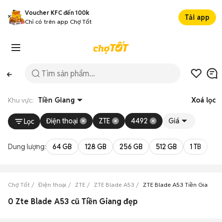
Voucher KFC đến 100k
Tải app
Chỉ có trên app Chợ Tốt
Khu vực:
Tiền Giang
Xoá lọc
Điện thoại
ZTE
4492
Giá
Lọc
Dung lượng:
64 GB
128 GB
256 GB
512 GB
1 TB
2 
Chợ Tốt
Điện thoại
ZTE
ZTE Blade A53
ZTE Blade A53 Tiền Giang
0 Zte Blade A53 cũ Tiền Giang đẹp