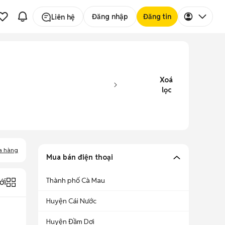
Đăng nhập
Đăng tin
Liên hệ
Xoá
lọc
a hàng
Mua bán điện thoại
Thành phố Cà Mau
ới
Huyện Cái Nước
Huyện Đầm Dơi