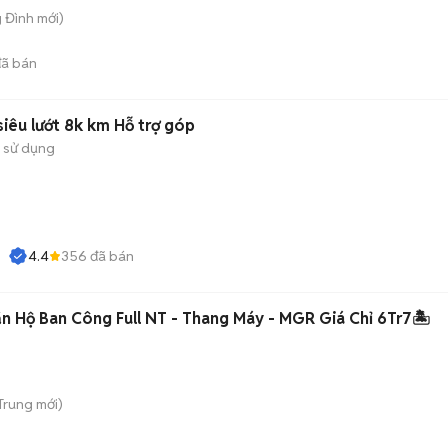
g Đình
mới)
ã bán
iêu lướt 8k km Hỗ trợ góp
 sử dụng
4.4
356
đã bán
n Hộ Ban Công Full NT - Thang Máy - MGR Giá Chỉ 6Tr7🏝️
 Trung
mới)