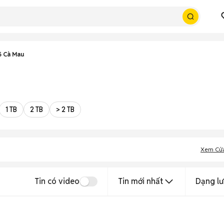
5 Cà Mau
1 TB
2 TB
> 2 TB
Xem Cử
Tin có video
Tin mới nhất
Dạng lư