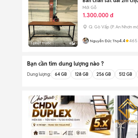
Bàn chân sắt dài 2m chị
Mới
Gỗ
1.300.000 đ
Q. Gò Vấp
(
P. An Nhơn
mớ
4.4
465
Nguyễn Đức Thọ
1 phút trước
6
Bạn cần tìm
dung lượng
nào ?
Dung lượng:
64 GB
128 GB
256 GB
512 GB