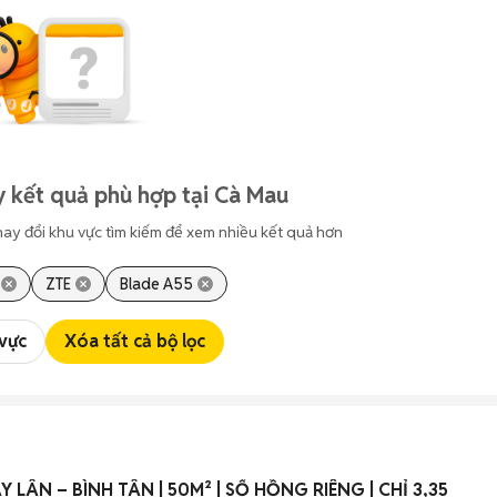
 kết quả phù hợp tại Cà Mau
hay đổi khu vực tìm kiếm để xem nhiều kết quả hơn
ZTE
Blade A55
 vực
Xóa tất cả bộ lọc
LÂN – BÌNH TÂN | 50M² | SỔ HỒNG RIÊNG | CHỈ 3,35