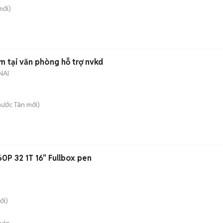
ới)
m tại văn phòng hỗ trợ nvkd
NAI
hước Tân
mới)
60P 32 1T 16" Fullbox pen
ới)
bán