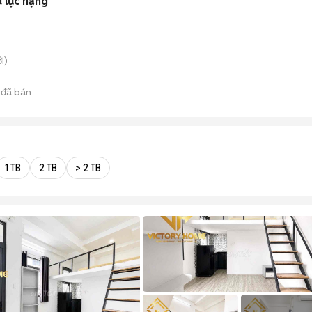
u lực nặng
i)
đã bán
1 TB
2 TB
> 2 TB