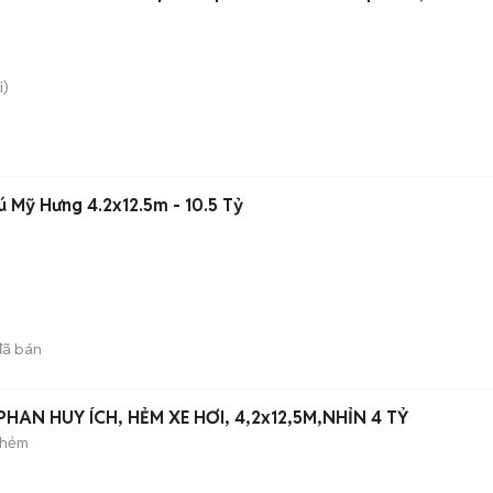
i)
ú Mỹ Hưng 4.2x12.5m - 10.5 Tỷ
ã bán
HAN HUY ÍCH, HẺM XE HƠI, 4,2x12,5M,NHỈN 4 TỶ
 hẻm