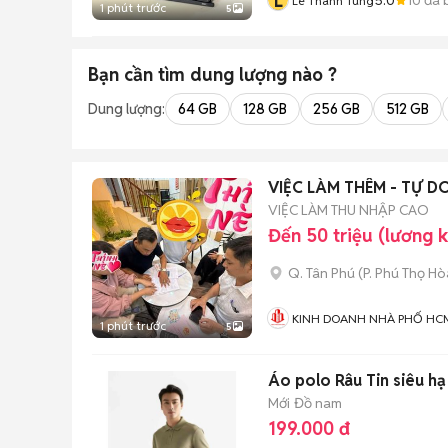
L
Lê Thanh Tùng
1 phút trước
5
Bạn cần tìm
dung lượng
nào ?
Dung lượng:
64 GB
128 GB
256 GB
512 GB
VIỆC LÀM THÊM - TỰ D
VIỆC LÀM THU NHẬP CAO
Đến 50 triệu (lương 
Q. Tân Phú
(
P. Phú Thọ Hò
KINH DOANH NHÀ PHỐ HC
1 phút trước
5
Áo polo Râu Tin siêu h
Mới
Đồ nam
199.000 đ