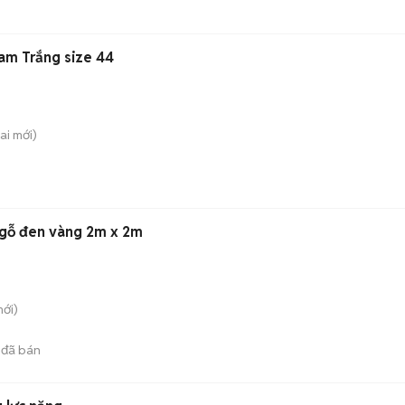
am Trắng size 44
ai
mới)
 gỗ đen vàng 2m x 2m
ới)
đã bán