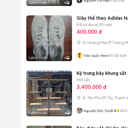
3
đã bán
Nguyễn Chí Hảo
1 phút trước
6
Giày thể thao Adidas N
Đã sử dụng
Đồ nam
400.000 đ
Q. Hoàng Mai
(
P. Tương M
T
80
đã bán
Trần Quốc Minh
1 phút trước
2
Kệ trưng bày khung sắt
Mới
Sắt
3.400.000 đ
Q. Tân Phú
(
P. Tây Thạnh
m
4.4
465
Nguyễn Đức Thọ
1 phút trước
4