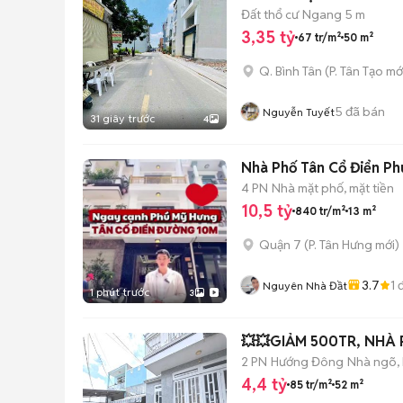
Đất thổ cư
Ngang 5 m
3,35 tỷ
67 tr/m²
50 m²
Q. Bình Tân
(
P. Tân Tạo
mớ
5
đã bán
Nguyễn Tuyết
31 giây trước
4
Nhà Phố Tân Cổ Điển Ph
4 PN
Nhà mặt phố, mặt tiền
10,5 tỷ
840 tr/m²
13 m²
Quận 7
(
P. Tân Hưng
mới)
3.7
1
đ
Nguyên Nhà Đầt
1 phút trước
3
💥💥GIẢM 500TR, NHÀ P
2 PN
Hướng Đông
Nhà ngõ,
4,4 tỷ
85 tr/m²
52 m²