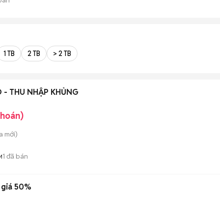
1 TB
2 TB
> 2 TB
O - THU NHẬP KHỦNG
khoán)
a
mới)
1
đã bán
M
ạ giá 50%