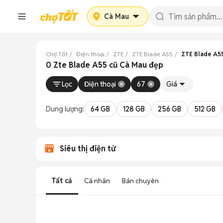
Cà Mau
Chợ Tốt
Điện thoại
ZTE
ZTE Blade A55
ZTE Blade A5
0 Zte Blade A55 cũ Cà Mau đẹp
Lọc
Điện thoại
67
Giá
Dung lượng:
64 GB
128 GB
256 GB
512 GB
Siêu thị điện tử
Tất cả
Cá nhân
Bán chuyên