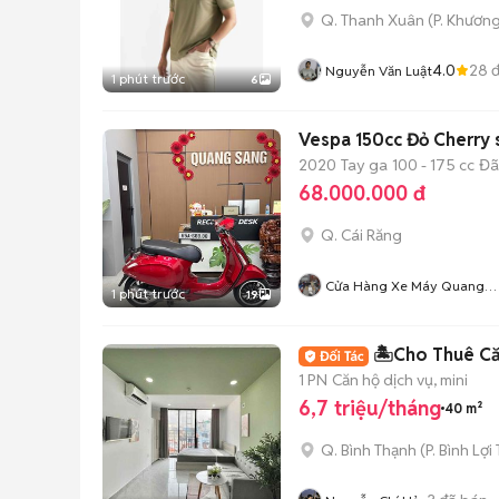
Q. Thanh Xuân
(
P. Khươn
4.0
28
đ
Nguyễn Văn Luật
1 phút trước
6
Vespa 150cc Đỏ Cherry s
2020
Tay ga
100 - 175 cc
Đã
68.000.000 đ
Q. Cái Răng
Cửa Hàng Xe Máy Quang
1 phút trước
19
Sang
🏝️Cho Thuê Că
1 PN
Căn hộ dịch vụ, mini
6,7 triệu/tháng
40 m²
Q. Bình Thạnh
(
P. Bình Lợi