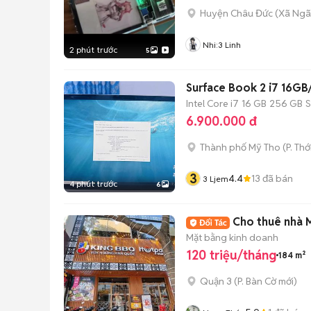
Huyện Châu Đức
(
Xã Ngã
Nhi:3 Linh
2 phút trước
5
Surface Book 2 i7 16GB
Intel Core i7
16 GB
256 GB
6.900.000 đ
Thành phố Mỹ Tho
(
P. Thớ
3
4.4
13
đã bán
3 Ljem
4 phút trước
6
Cho thuê nhà 
Mặt bằng kinh doanh
120 triệu/tháng
184 m²
Quận 3
(
P. Bàn Cờ
mới)