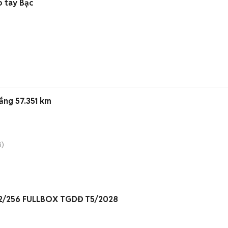
 tay Bạc
)
ắng 57.351 km
i)
12/256 FULLBOX TGDĐ T5/2028