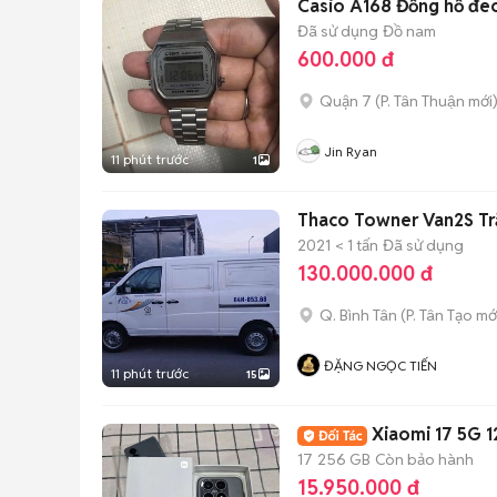
Casio A168 Đồng hồ đeo
Đã sử dụng
Đồ nam
600.000 đ
Quận 7
(
P. Tân Thuận
mới
Jin Ryan
11 phút trước
1
Thaco Towner Van2S Tr
2021
< 1 tấn
Đã sử dụng
130.000.000 đ
Q. Bình Tân
(
P. Tân Tạo
mớ
ĐẶNG NGỌC TIẾN
11 phút trước
15
Xiaomi 17 5G 
17
256 GB
Còn bảo hành
15.950.000 đ