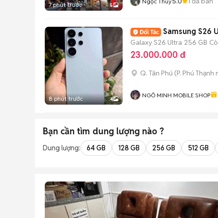
5.0
1
đã bán
Ngọc Thúy
7 phút trước
5
Samsung S26 U
Galaxy S26 Ultra
256 GB
Cò
23.000.000 đ
Q. Tân Phú
(
P. Phú Thạnh
m
NGÔ MINH MOBILE SHOP
8 phút trước
4
Bạn cần tìm
dung lượng
nào ?
Dung lượng:
64 GB
128 GB
256 GB
512 GB