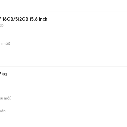
7 16GB/512GB 15.6 inch
SD
n
mới)
17kg
ai
mới)
bán