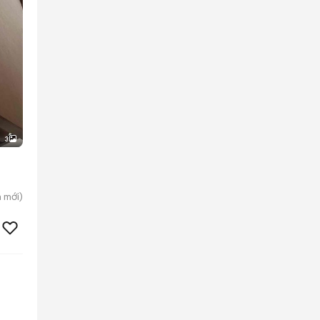
3
h
mới)