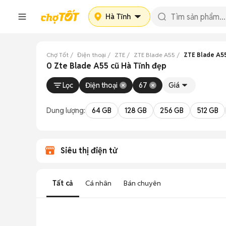
Hà Tĩnh
Chợ Tốt
Điện thoại
ZTE
ZTE Blade A55
ZTE Blade A55
0 Zte Blade A55 cũ Hà Tĩnh đẹp
Lọc
Điện thoại
67
Giá
Dung lượng:
64 GB
128 GB
256 GB
512 GB
Siêu thị điện tử
Tất cả
Cá nhân
Bán chuyên