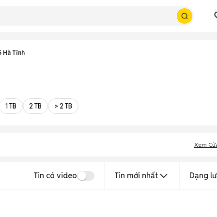
 Hà Tĩnh
1 TB
2 TB
> 2 TB
Xem Cử
Tin có video
Tin mới nhất
Dạng lư