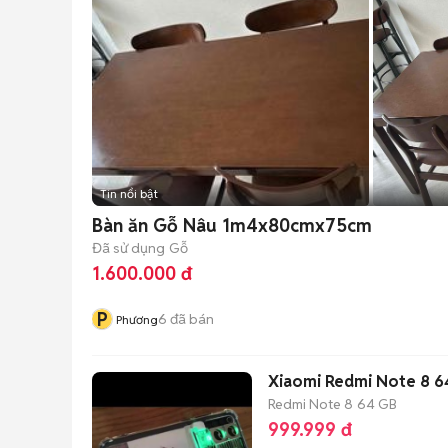
Tin nổi bật
Bàn ăn Gỗ Nâu 1m4x80cmx75cm
Đã sử dụng
Gỗ
1.600.000 đ
P
6
đã bán
Phương
Xiaomi Redmi Note 8 6
Redmi Note 8
64 GB
999.999 đ