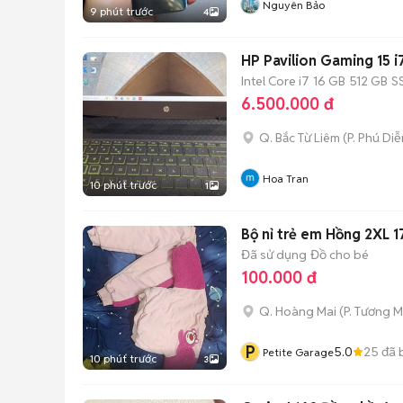
Nguyên Bảo
9 phút trước
4
HP Pavilion Gaming 15 i
Intel Core i7
16 GB
512 GB
S
6.500.000 đ
Q. Bắc Từ Liêm
(
P. Phú Diễ
Hoa Tran
10 phút trước
1
Bộ nỉ trẻ em Hồng 2XL 
Đã sử dụng
Đồ cho bé
100.000 đ
Q. Hoàng Mai
(
P. Tương M
P
5.0
25
đã 
Petite Garage
10 phút trước
3