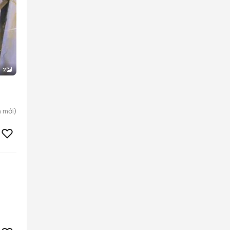
2
h
mới)