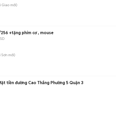
i Giao
mới)
/256 +tặng phím cơ , mouse
SSD
i Sơn
mới)
Mặt tiền đường Cao Thắng Phường 5 Quận 3