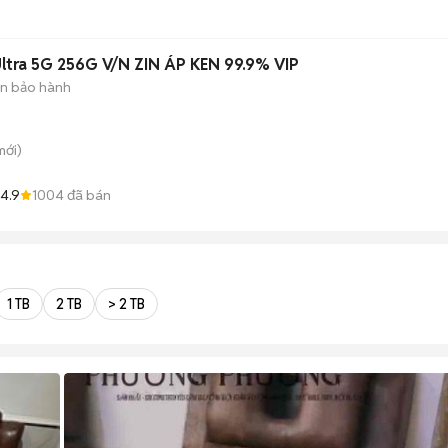
ltra 5G 256G V/N ZIN ÁP KEN 99.9% VIP
n bảo hành
ới)
4.9
1004
đã bán
1 TB
2 TB
> 2 TB