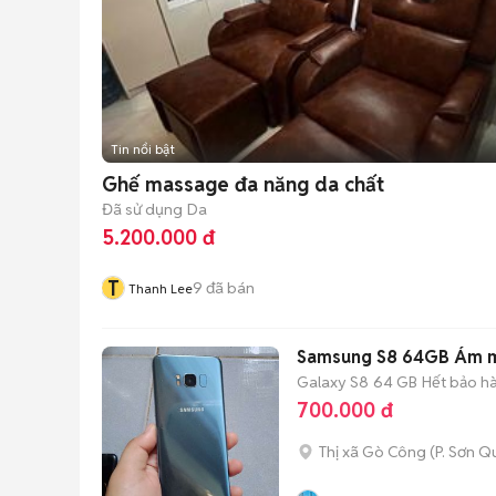
Tin nổi bật
Ghế massage đa năng da chất
Đã sử dụng
Da
5.200.000 đ
T
9
đã bán
Thanh Lee
Samsung S8 64GB Ám mà
Galaxy S8
64 GB
Hết bảo h
700.000 đ
Thị xã Gò Công
(
P. Sơn Q