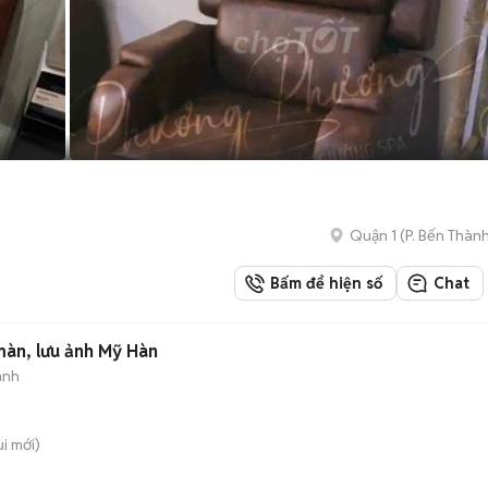
Quận 1
(
P. Bến Thàn
Bấm để hiện số
Chat
n, lưu ảnh Mỹ Hàn
ành
ui
mới)