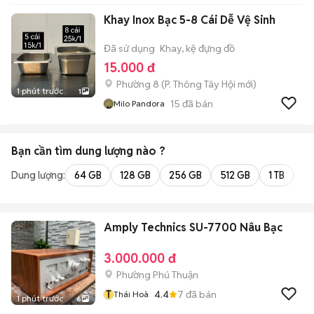
Khay Inox Bạc 5-8 Cái Dễ Vệ Sinh
Đã sử dụng
Khay, kệ đựng đồ
15.000 đ
Phường 8
(
P. Thông Tây Hội
mới)
1 phút trước
1
15
đã bán
Milo Pandora
Bạn cần tìm
dung lượng
nào ?
Dung lượng:
64 GB
128 GB
256 GB
512 GB
1 TB
2 
Amply Technics SU-7700 Nâu Bạc
3.000.000 đ
Phường Phú Thuận
T
4.4
7
đã bán
Thái Hoà
1 phút trước
6