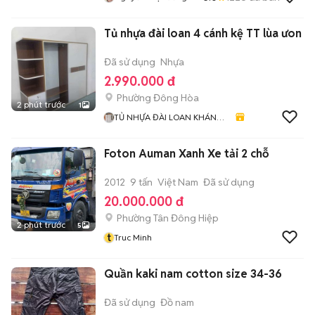
Tủ nhựa đài loan 4 cánh kệ TT lùa ưon
Đã sử dụng
Nhựa
2.990.000 đ
Phường Đông Hòa
2 phút trước
1
TỦ NHỰA ĐÀI LOAN KHÁNH
HUYỀN 678
Foton Auman Xanh Xe tải 2 chỗ
2012
9 tấn
Việt Nam
Đã sử dụng
20.000.000 đ
Phường Tân Đông Hiệp
2 phút trước
5
t
Truc Minh
Quần kaki nam cotton size 34-36
Đã sử dụng
Đồ nam