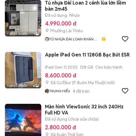
Tủ nhựa Đài Loan 2 cánh lùa lớn liềm
bàn 2m45
Đã sử dụng
Nhựa
4.990.000 đ
Phường Lái Thiêu
1 phút trước
1
TỦ NHỰA ĐÀI LOAN KHÁNH
HUYỀN 678
Apple iPad Gen 11 128GB Bạc Bút ESR
iPad Gen 11 2025
128 GB
Còn bảo hành
8.600.000 đ
Xã Cư ÊBur
(
P. Buôn Ma Thuột
mới)
1 phút trước
6
4
đã bán
TRUNG HIẾU
Màn hình ViewSonic 32 inch 240Hz
Full HD VA
Đã sử dụng (chưa sửa chữa)
2.800.000 đ
Xã Xuân Thới Sơn