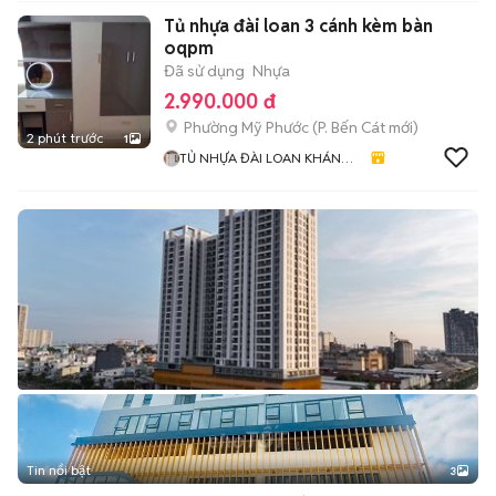
Tủ nhựa đài loan 3 cánh kèm bàn
oqpm
Đã sử dụng
Nhựa
2.990.000 đ
Phường Mỹ Phước
(
P. Bến Cát
mới)
2 phút trước
1
TỦ NHỰA ĐÀI LOAN KHÁNH
HUYỀN 678
Tin nổi bật
3