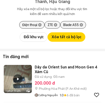
Thành, Hậu Giang
Hãy xóa một số bộ lọc hoặc thay đổi khu vực tìm 
kiếm để xem nhiều kết quả hơn
Điện thoại
ZTE
Blade A55
Đổi khu vực
Xóa tất cả bộ lọc
Tin đăng mới
Dây da Orient Sun and Moon Gen 4
Xám Cũ
Đã sử dụng
Đồ nam
200.000 đ
Phường Hòa Phát
(
P. An Khê
mới)
1 phút trước
3
1.0
6
đã bán
Cường Nguyễn