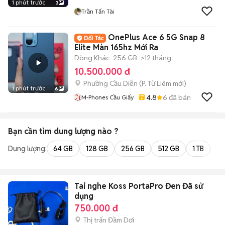
1 phút trước
3
Trần Tấn Tài
OnePlus Ace 6 5G Snap 8
Elite Màn 165hz Mới Ra
Dòng Khác
256 GB
>12 tháng
10.500.000 đ
Phường Cầu Diễn
(
P. Từ Liêm
mới)
1 phút trước
6
4.8
6
đã bán
M-Phones Cầu Giấy
Bạn cần tìm
dung lượng
nào ?
Dung lượng:
64 GB
128 GB
256 GB
512 GB
1 TB
2 
Tai nghe Koss PortaPro Đen Đã sử
dụng
750.000 đ
Thị trấn Đầm Dơi