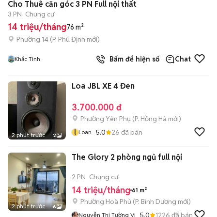
Cho Thuê căn góc 3 PN Full nội thất
3 PN
Chung cư
14 triệu/tháng
76 m²
Phường 14
(
P. Phú Định
mới)
Bấm để hiện số
Chat
Khắc Tình
Loa JBL XE 4 Đen
3.700.000 đ
Phường Yên Phụ
(
P. Hồng Hà
mới)
l
5.0
26
đã bán
Loan
2 phút trước
2
The Glory 2 phòng ngủ full nội
2 PN
Chung cư
14 triệu/tháng
61 m²
Phường Hoà Phú
(
P. Bình Dương
mới)
2 phút trước
6
5.0
1226
đã bán
Nguyễn Thị Tường Vi