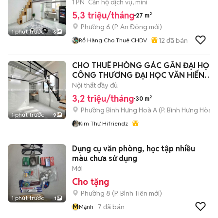
Thạch,ở 2-3ng
1 PN
Căn hộ dịch vụ, mini
5,3 triệu/tháng
27 m²
Phường 6
(
P. An Đông
mới)
1 phút trước
6
12
đã bán
Rổ Hàng Cho Thuê CHDV
CHO THUÊ PHÒNG GÁC GẦN ĐẠI HỌC
CÔNG THƯƠNG ĐẠI HỌC VĂN HIẾN
AEON TP
Nội thất đầy đủ
3,2 triệu/tháng
30 m²
Phường Bình Hưng Hoà A
(
P. Bình Hưng Hòa
m
1 phút trước
9
Kim Thư Hifriendz
Dụng cụ văn phòng, học tập nhiều
màu chưa sử dụng
Mới
Cho tặng
Phường 8
(
P. Bình Tiên
mới)
1 phút trước
1
M
7
đã bán
Mạnh