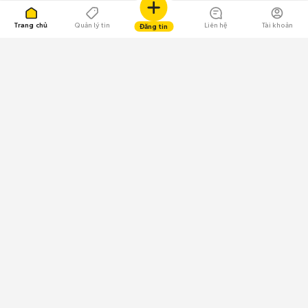
Trang chủ
Quản lý tin
Liên hệ
Tài khoản
Đăng tin
109.000 Bình chọn
Tải ứng dụng Chợ Tốt
Về Chợ Tốt
Quy chế sàn
Chính sách bảo mật
Giải quyết tranh chấp
CÔNG TY TNHH CHỢ TỐT - Người đại diện theo pháp luật:
Nguyễn Trọng Tấn; GPDKKD: 0312120782 do Sở KH & ĐT TP.HCM cấp ngày
11/01/2013;
GPMXH: 185/GP-BTTTT do Bộ Thông tin và Truyền thông
cấp ngày 09/07/2024 - Chịu trách nhiệm
nội dung: Trần Hoàng Ly.
Chính sách sử dụng
Địa chỉ: Tầng 18, Toà nhà UOA, Số 6 đường Tân Trào, Phường Tân Mỹ,