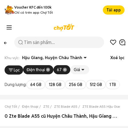
Voucher KFC đến 100k
Tải app
Chỉ có trên app Chợ Tốt
Khu vực:
Hậu Giang, Huyện Châu Thành
Xoá lọc
Điện thoại
67
Giá
Lọc
Dung lượng:
64 GB
128 GB
256 GB
512 GB
1 TB
2 
Chợ Tốt
Điện thoại
ZTE
ZTE Blade A55
ZTE Blade A55 Hậu Giang
0 Zte Blade A55 cũ Huyện Châu Thành, Hậu Giang đẹp