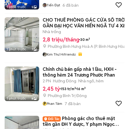
6
đã bán
Tiến Đạt
1 phút trước
5
CHO THUÊ PHÒNG GÁC CỬA SỔ TRỜI
GẦN ĐẠI HỌC VĂN HIẾN NGÃ TƯ 4 Xã
Nhà trống
2,8 triệu/tháng
30 m²
Phường Bình Hưng Hoà A
(
P. Bình Hưng Hòa
m
1 phút trước
7
Kim Thư Hifriendz
Chính chủ bán gấp nhà 1 lầu, HXH -
thông hẻm 24 Trương Phước Phan
2 PN
Hướng Đông
Nhà ngõ, hẻm
2,45 tỷ
153 tr/m²
16 m²
Phường Bình Trị Đông
1 phút trước
8
P
7
đã bán
Phan Tâm
Phòng gác cho thuê mặt
tiền gần ĐH Y dược, Y phạm Ngọc