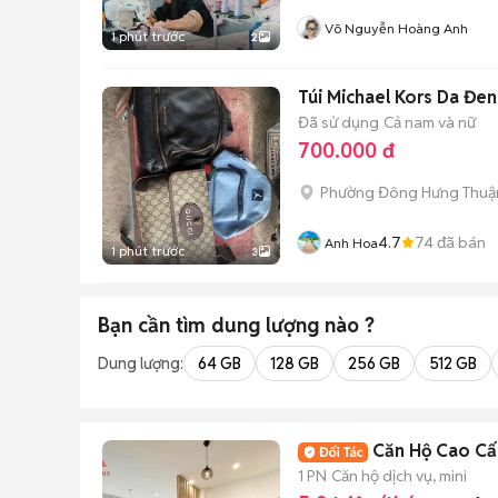
Võ Nguyễn Hoàng Anh
1 phút trước
2
Túi Michael Kors Da Đen
Đã sử dụng
Cả nam và nữ
700.000 đ
Phường Đông Hưng Thuậ
4.7
74
đã bán
Anh Hoa
1 phút trước
3
Bạn cần tìm
dung lượng
nào ?
Dung lượng:
64 GB
128 GB
256 GB
512 GB
Căn Hộ Cao Cấp
1 PN
Căn hộ dịch vụ, mini