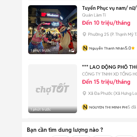
Tuyển Phục vụ nam/ nữ/
Quán Làm Tí
Đến 10 triệu/tháng
Phường 25
(
P. Thạnh Mỹ 
N
5.0
Nguyễn Thanh Nhân
1 phút trước
6
*** LAO ĐỘNG PHỔ T
CÔNG TY TNHH XD TỔNG H
Đến 15 triệu/tháng
Xã Đa Phước
(
Xã Hưng L
N
5
đã
NGUYEN THI MINH PHI
1 phút trước
Bạn cần tìm
dung lượng
nào ?