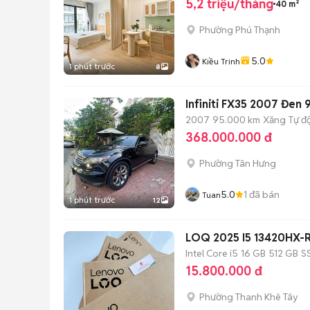
5,2 triệu/tháng
40 m²
Phường Phú Thạnh
5.0
Kiều Trinh
1 phút trước
8
Infiniti FX35 2007 Đen
2007
95.000 km
Xăng
Tự đ
368.000.000 đ
Phường Tân Hưng
5.0
1
đã bán
Tuan
1 phút trước
12
LOQ 2025 I5 13420HX
Intel Core i5
16 GB
512 GB
S
15.800.000 đ
Phường Thanh Khê Tây