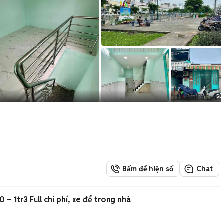
5
Bấm để hiện số
Chat
Ở ghép xá giá rẻ Quận 10 – 1tr3 Full chi phí, xe để trong nhà