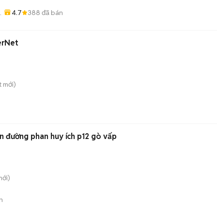
4.7
388
đã bán
erNet
t
mới)
n đường phan huy ích p12 gò vấp
ới)
n