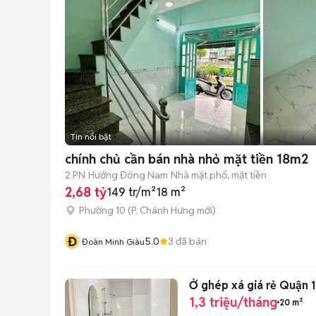
Tin nổi bật
chính chủ cần bán nhà nhỏ mặt tiền 18m2
2 PN
Hướng Đông Nam
Nhà mặt phố, mặt tiền
2,68 tỷ
149 tr/m²
18 m²
Phường 10
(
P. Chánh Hưng
mới)
Đ
5.0
3
đã bán
Đoàn Minh Giàu
1,3 triệu/tháng
20 m²