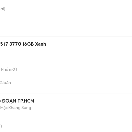
ới)
5 i7 3770 16GB Xanh
n Phú
mới)
ã bán
G ĐOẠN TP.HCM
 Mặc Khang Sang
)