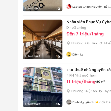
Laptop Chính Nguyễn: Rẻ :
1 phút trước
3
Uy Tín
Nhân viên Phục Vụ Cyb
DinoGaming
Đến 7 triệu/tháng
Phường 7
(
P. Tân Sơn Nhấ
D
Diễm Ly
1 phút trước
3
cho thuê nhà nguyên că
4 PN
Nhà ngõ, hẻm
11 triệu/tháng
80 m²
Phường 14
(
P. An Hội Tây
m
3.0
7
đã bá
Định Nguyễn
1 phút trước
3