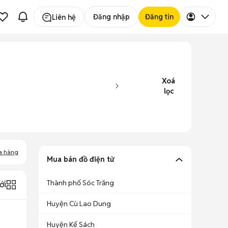
Đăng nhập
Đăng tin
Liên hệ
Xoá
lọc
a hàng
Mua bán đồ điện tử
Thành phố Sóc Trăng
ới
Huyện Cù Lao Dung
Huyện Kế Sách