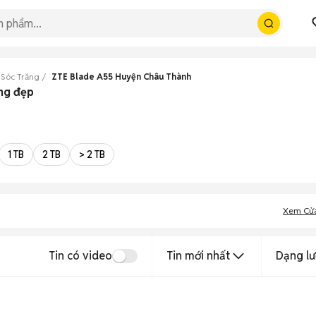
 Sóc Trăng
ZTE Blade A55 Huyện Châu Thành
ng đẹp
1 TB
2 TB
> 2 TB
Xem Cử
Tin có video
Tin mới nhất
Dạng lư