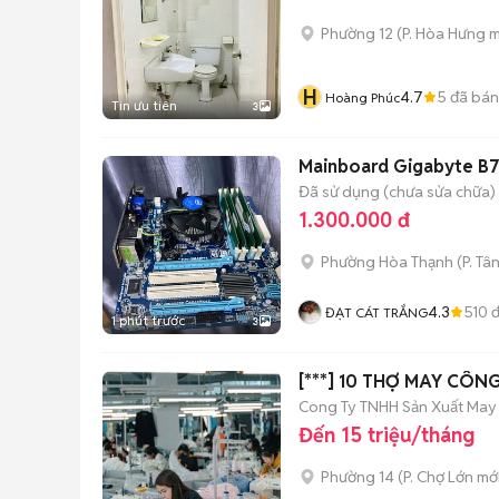
Phường 12
(
P. Hòa Hưng
m
H
4.7
5
đã bán
Hoàng Phúc
Tin ưu tiên
3
Mainboard Gigabyte B7
Đã sử dụng (chưa sửa chữa)
1.300.000 đ
Phường Hòa Thạnh
(
P. Tâ
4.3
510
đ
ĐẠT CÁT TRẮNG
1 phút trước
3
[***] 10 THỢ MAY CÔN
Cong Ty TNHH Sản Xuất May
Đến 15 triệu/tháng
Phường 14
(
P. Chợ Lớn
mới