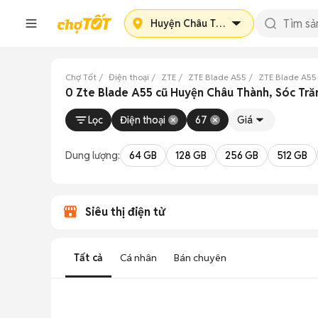
Huyện Châu Thành
Chợ Tốt
Điện thoại
ZTE
ZTE Blade A55
ZTE Blade A55
0 Zte Blade A55 cũ Huyện Châu Thành, Sóc Tră
Lọc
Điện thoại
67
Giá
Dung lượng:
64 GB
128 GB
256 GB
512 GB
Siêu thị điện tử
Tất cả
Cá nhân
Bán chuyên