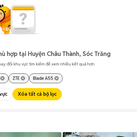
hù hợp tại Huyện Châu Thành, Sóc Trăng
hay đổi khu vực tìm kiếm để xem nhiều kết quả hơn
ZTE
Blade A55
 vực
Xóa tất cả bộ lọc