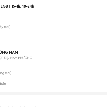
 LGBT 15-1h, 18-24h
Tây
mới)
HÔNG NAM
ỢP ĐẠI NAM PHƯƠNG
ong
mới)
 bán