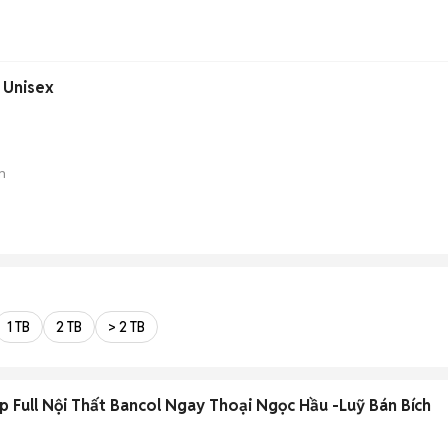
 Unisex
n
1 TB
2 TB
> 2 TB
 Full Nội Thất Bancol Ngay Thoại Ngọc Hầu -Luỹ Bán Bích