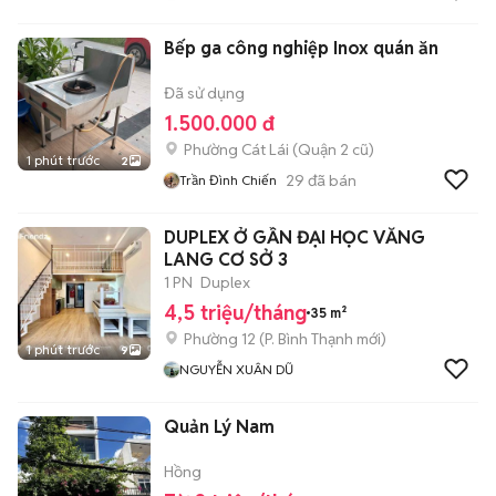
Bếp ga công nghiệp Inox quán ăn
Đã sử dụng
1.500.000 đ
Phường Cát Lái (Quận 2 cũ)
1 phút trước
2
29
đã bán
Trần Đình Chiến
DUPLEX Ở GẦN ĐẠI HỌC VĂNG
LANG CƠ SỞ 3
1 PN
Duplex
4,5 triệu/tháng
35 m²
Phường 12
(
P. Bình Thạnh
mới)
1 phút trước
9
NGUYỄN XUÂN DŨ
Quản Lý Nam
Hồng