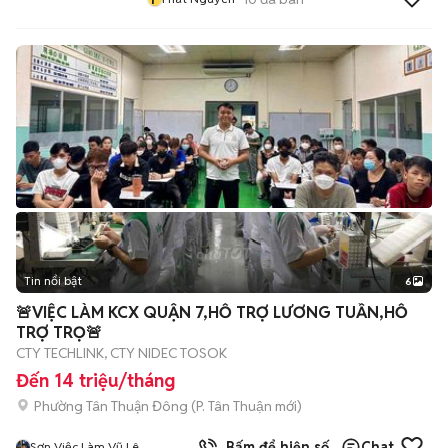
Tin nổi bật
6
+
2
🚨VIỆC LÀM KCX QUẬN 7,HỖ TRỢ LƯƠNG TUẦN,HỖ
TRỢ TRỌ🚨
CTY TECHLINK, CTY NIDEC TOSOK
Đến 14 triệu/tháng
Phường Tân Thuận Đông
(
P. Tân Thuận
mới)
Bấm để hiện số
Chat
Sơn Việc Làm Vũ Lê