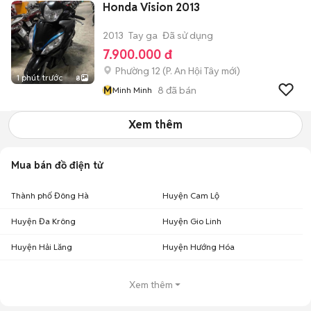
Honda Vision 2013
2013
Tay ga
Đã sử dụng
7.900.000 đ
Phường 12
(
P. An Hội Tây
mới)
1 phút trước
8
M
8
đã bán
Minh Minh
Xem thêm
Mua bán đồ điện tử
Thành phố Đông Hà
Huyện Cam Lộ
Huyện Đa Krông
Huyện Gio Linh
Huyện Hải Lăng
Huyện Hướng Hóa
Xem thêm