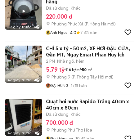
hãng
Đã sử dụng
Khác
220.000 đ
Phường Phúc Xá
(
P. Hồng Hà
mới)
39 giây trước
6
A
4.0
7
đã bán
Anh Ngoc
CHỈ 5.x tỷ - 50m2, XE HƠI ĐẬU CỬA,
Gần MT, Ngay Emart Phan Huy Ích
2 PN
Nhà ngõ, hẻm
5,79 tỷ
116 tr/m²
50 m²
Phường 9
(
P. Thông Tây Hội
mới)
42 giây trước
4
1
đã bán
ĐẠI HÙNG
Quạt hơi nước Rapido Trắng 40cm x
40cm x 80cm
Đã sử dụng
Khác
700.000 đ
Phường Phú Thọ Hòa
42 giây trước
1
P
10
đã bán
Phat Nguyen