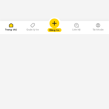
Trang chủ
Quản lý tin
Liên hệ
Tài khoản
Đăng tin
109.000 Bình chọn
Tải ứng dụng Chợ Tốt
Về Chợ Tốt
Quy chế sàn
Chính sách bảo mật
Giải quyết tranh chấp
CÔNG TY TNHH CHỢ TỐT - Người đại diện theo pháp luật:
Nguyễn Trọng Tấn; GPDKKD: 0312120782 do Sở KH & ĐT TP.HCM cấp ngày