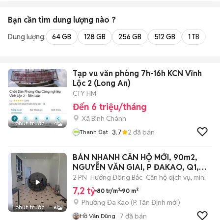
Bạn cần tìm
dung lượng
nào ?
Dung lượng:
64 GB
128 GB
256 GB
512 GB
1 TB
2 
Tạp vu văn phòng 7h-16h KCN Vĩnh
Lộc 2 (Long An)
CTY HM
Đến 6 triệu/tháng
Xã Bình Chánh
1 phút trước
4
3.7
2
đã bán
Thanh Đạt
BÁN NHANH CĂN HỘ MỚI, 90m2,
NGUYỄN VĂN GIAI, P ĐAKAO, Q1,
GIÁ 7,2 TỶ,
2 PN
Hướng Đông Bắc
Căn hộ dịch vụ, mini
7,2 tỷ
80 tr/m²
90 m²
Phường Đa Kao
(
P. Tân Định
mới)
1 phút trước
6
7
đã bán
Hồ Văn Dũng