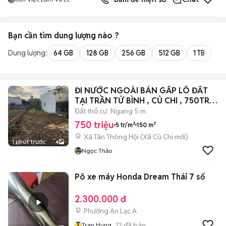
Bạn cần tìm
dung lượng
nào ?
Dung lượng:
64 GB
128 GB
256 GB
512 GB
1 TB
2 
ĐI NƯỚC NGOÀI BÁN GẤP LÔ ĐẤT
TẠI TRẦN TỬ BÌNH , CỦ CHI , 750TR ,
SHR
Đất thổ cư
Ngang 5 m
750 triệu
5 tr/m²
150 m²
Xã Tân Thông Hội
(
Xã Củ Chi
mới)
1 phút trước
4
Ngọc Thảo
Pô xe máy Honda Dream Thái 7 số
2.300.000 đ
Phường An Lạc A
T
12
đã bán
Tran Hung