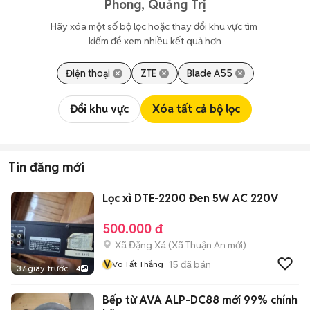
Phong, Quảng Trị
Hãy xóa một số bộ lọc hoặc thay đổi khu vực tìm 
kiếm để xem nhiều kết quả hơn
Điện thoại
ZTE
Blade A55
Đổi khu vực
Xóa tất cả bộ lọc
Tin đăng mới
Lọc xì DTE-2200 Đen 5W AC 220V
500.000 đ
Xã Đặng Xá
(
Xã Thuận An
mới)
V
15
đã bán
Võ Tất Thắng
37 giây trước
4
Bếp từ AVA ALP-DC88 mới 99% chính