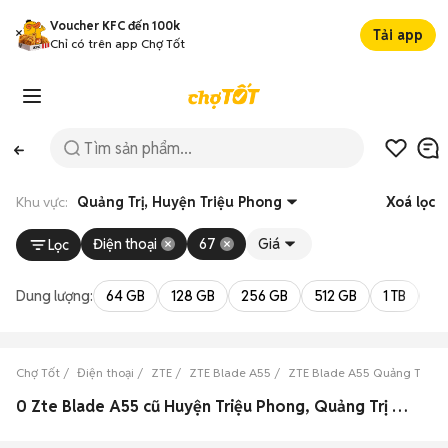
Voucher KFC đến 100k
Tải app
Chỉ có trên app Chợ Tốt
Khu vực:
Quảng Trị, Huyện Triệu Phong
Xoá lọc
Điện thoại
67
Giá
Lọc
Dung lượng:
64 GB
128 GB
256 GB
512 GB
1 TB
2 
Chợ Tốt
Điện thoại
ZTE
ZTE Blade A55
ZTE Blade A55 Quảng Trị
0 Zte Blade A55 cũ Huyện Triệu Phong, Quảng Trị đẹp