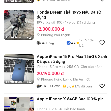
1 phút trước
5
Honda Dream Thái 1995 Nâu Đã sử
dụng
1995
Xe số
100 - 175 cc
Đã sử dụng
12.000.000 đ
Phường Phú Thạnh
1 phút trước
6
12367
đã
4.6
Cửa Hàng
bán
Tuanduy
Apple iPhone 15 Pro Max 256GB Xanh
Đã qua sử dụng
iPhone 15 Pro Max
256 GB
Còn bảo hành
20.190.000 đ
Phường Hưng Lợi
(
P. Tân An
mới)
1 phút trước
6
5.0
175
đã bán
Khảimoblie233
Apple iPhone X 64GB Bạc 100% pin
iPhone X
64 GB
Hết bảo hành