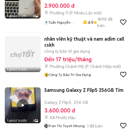
2.900.000 đ
Phường 11
(
P. Nhiêu Lộc
mới)
1 phút trước
4
1898
đã
4.9
Tuấn Nguyễn
bán
Mobile
nhân viên kỹ thuật và nam adim call
cskh
công ty bảo trì gia dụng
Đến 17 triệu/tháng
Phường Chánh Mỹ
(
P. Chánh Hiệp
mới)
1 phút trước
c
Công Ty Bảo Trì Gia Dụng
Samsung Galaxy Z Flip5 256GB Tím
Galaxy Z Flip5
256 GB
3.600.000 đ
Xã Phước Hậu
1 phút trước
3
1
đã bán
Tran Thi Tuyet Nhung