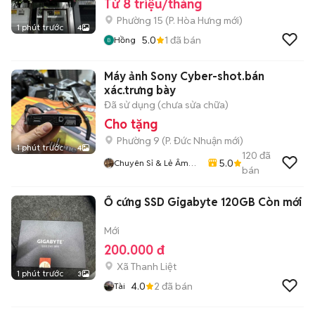
Từ 8 triệu/tháng
Phường 15
(
P. Hòa Hưng
mới)
1 phút trước
4
5.0
1
đã bán
Hồng
Máy ảnh Sony Cyber-shot.bán
xác.trưng bày
Đã sử dụng (chưa sửa chữa)
Cho tặng
Phường 9
(
P. Đức Nhuận
mới)
1 phút trước
4
120
đã
5.0
Chuyên Sỉ & Lẻ Âm
bán
Thanh Bãi Toàn Quốc
Ổ cứng SSD Gigabyte 120GB Còn mới
Mới
200.000 đ
Xã Thanh Liệt
1 phút trước
3
4.0
2
đã bán
Tài