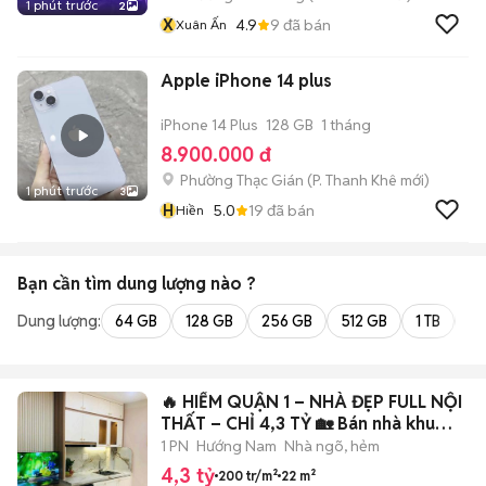
1 phút trước
2
X
4.9
9
đã bán
Xuân Ấn
Apple iPhone 14 plus
iPhone 14 Plus
128 GB
1 tháng
8.900.000 đ
Phường Thạc Gián
(
P. Thanh Khê
mới)
1 phút trước
3
H
5.0
19
đã bán
Hiền
Bạn cần tìm
dung lượng
nào ?
Dung lượng:
64 GB
128 GB
256 GB
512 GB
1 TB
2 
🔥 HIẾM QUẬN 1 – NHÀ ĐẸP FULL NỘI
THẤT – CHỈ 4,3 TỶ 🏡 Bán nhà khu
Nguyễ
1 PN
Hướng Nam
Nhà ngõ, hẻm
4,3 tỷ
200 tr/m²
22 m²