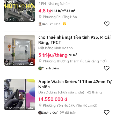
2 PN
Nhà ngõ, hẻm
4,8 tỷ
145 tr/m²
33 m²
Phường Phú Thọ Hòa
2 phút trước
5
Bảo Tìm Nhà
cho thuê nhà mặt tiền tỉnh 925, P. Cái
Răng, TPCT
Mặt bằng kinh doanh
5 triệu/tháng
70 m²
Phường Thường Thạnh
(
P. Cái Răng
mới)
2 phút trước
5
Thanh Liêm
Apple Watch Series 11 Titan 42mm Tự
Nhiên
Đã sử dụng (chưa sửa chữa)
>12 tháng
14.550.000 đ
Phường Yên Hoà
(
P. Yên Hòa
mới)
2 phút trước
6
99
đã bán
Dương Quí