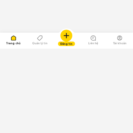
Trang chủ
Quản lý tin
Liên hệ
Tài khoản
Đăng tin
109.000 Bình chọn
Tải ứng dụng Chợ Tốt
Về Chợ Tốt
Quy chế sàn
Chính sách bảo mật
Giải quyết tranh chấp
CÔNG TY TNHH CHỢ TỐT - Người đại diện theo pháp luật: