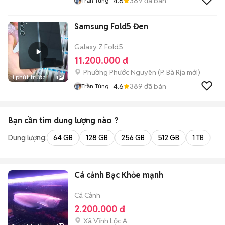
4.6
389
đã bán
Trần Tùng
Samsung Fold5 Đen
Galaxy Z Fold5
11.200.000 đ
Phường Phước Nguyên
(
P. Bà Rịa
mới)
1 phút trước
4
4.6
389
đã bán
Trần Tùng
Bạn cần tìm
dung lượng
nào ?
Dung lượng:
64 GB
128 GB
256 GB
512 GB
1 TB
2 
Cá cảnh Bạc Khỏe mạnh
Cá Cảnh
2.200.000 đ
Xã Vĩnh Lộc A