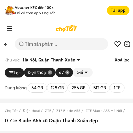
Voucher KFC đến 100k
Tải app
Chỉ có trên app Chợ Tốt
Khu vực:
Hà Nội, Quận Thanh Xuân
Xoá lọc
Điện thoại
67
Giá
Lọc
Dung lượng:
64 GB
128 GB
256 GB
512 GB
1 TB
2 
Chợ Tốt
Điện thoại
ZTE
ZTE Blade A55
ZTE Blade A55 Hà Nội
ZTE
0 Zte Blade A55 cũ Quận Thanh Xuân đẹp