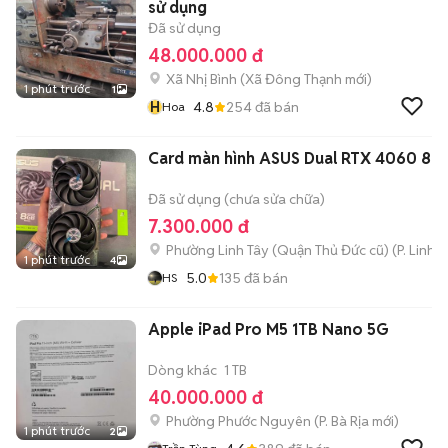
sử dụng
Đã sử dụng
48.000.000 đ
Xã Nhị Bình
(
Xã Đông Thạnh
mới)
1 phút trước
1
H
4.8
254
đã bán
Hoa
Card màn hình ASUS Dual RTX 4060 8G
Đã sử dụng (chưa sửa chữa)
7.300.000 đ
Phường Linh Tây (Quận Thủ Đức cũ)
(
P. Linh 
1 phút trước
4
5.0
135
đã bán
HS
Apple iPad Pro M5 1TB Nano 5G
Dòng khác
1 TB
40.000.000 đ
Phường Phước Nguyên
(
P. Bà Rịa
mới)
1 phút trước
2