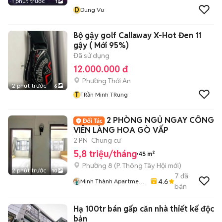
1 phút trước
1
D
Dung Vu
Bộ gậy golf Callaway X-Hot Đen 11
gậy ( Mới 95%)
Đã sử dụng
12.000.000 đ
Phường Thới An
2 phút trước
6
T
TRần Minh TRung
2 PHÒNG NGỦ NGAY CÔNG
VIÊN LÀNG HOA GÒ VẤP
2 PN
Chung cư
5,8 triệu/tháng
45 m²
Phường 8
(
P. Thông Tây Hội
mới)
2 phút trước
10
7
đã
4.6
Minh Thành Apartment
bán
Chdv
Hạ 100tr bán gấp căn nhà thiết kế độc
bản