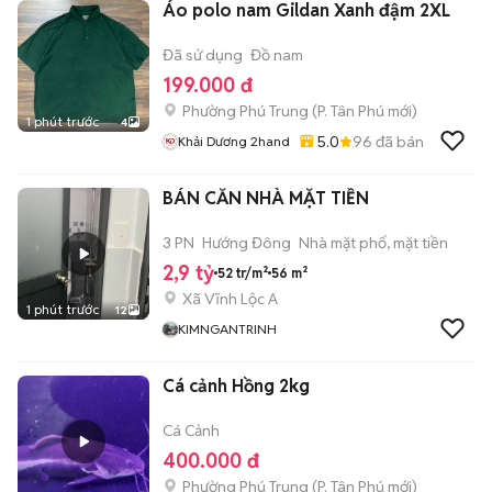
Áo polo nam Gildan Xanh đậm 2XL
Đã sử dụng
Đồ nam
199.000 đ
Phường Phú Trung
(
P. Tân Phú
mới)
1 phút trước
4
5.0
96
đã bán
Khải Dương 2hand
BÁN CĂN NHÀ MẶT TIỀN
3 PN
Hướng Đông
Nhà mặt phố, mặt tiền
2,9 tỷ
52 tr/m²
56 m²
Xã Vĩnh Lộc A
1 phút trước
12
KIMNGANTRINH
Cá cảnh Hồng 2kg
Cá Cảnh
400.000 đ
Phường Phú Trung
(
P. Tân Phú
mới)