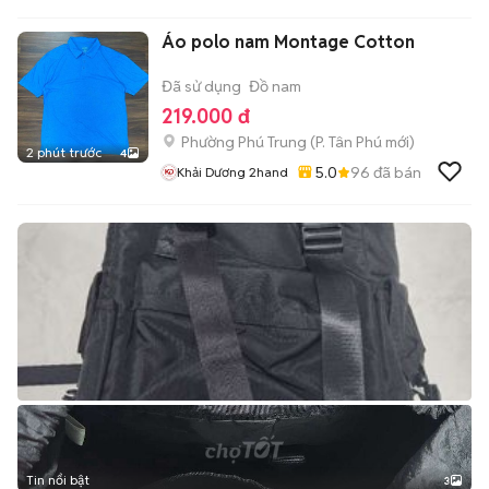
Áo polo nam Montage Cotton
Đã sử dụng
Đồ nam
219.000 đ
Phường Phú Trung
(
P. Tân Phú
mới)
2 phút trước
4
5.0
96
đã bán
Khải Dương 2hand
Tin nổi bật
3