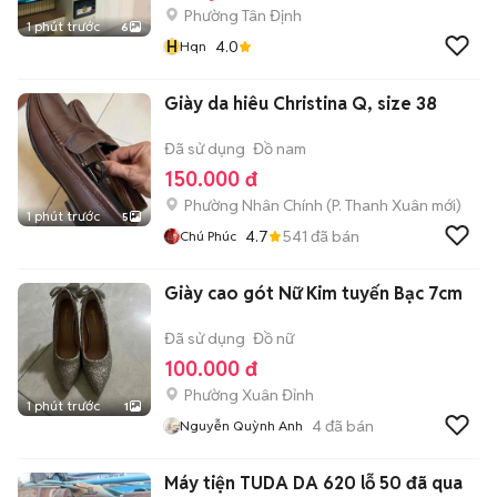
Phường Tân Định
1 phút trước
6
H
4.0
Hqn
Giày da hiêu Christina Q, size 38
Đã sử dụng
Đồ nam
150.000 đ
Phường Nhân Chính
(
P. Thanh Xuân
mới)
1 phút trước
5
4.7
541
đã bán
Chú Phúc
Giày cao gót Nữ Kim tuyến Bạc 7cm
Đã sử dụng
Đồ nữ
100.000 đ
Phường Xuân Đỉnh
1 phút trước
1
4
đã bán
Nguyễn Quỳnh Anh
Máy tiện TUDA DA 620 lỗ 50 đã qua