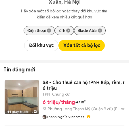
Xuân, Hà Nội
Hãy xóa một số bộ lọc hoặc thay đổi khu vực tìm 
kiếm để xem nhiều kết quả hơn
Điện thoại
ZTE
Blade A55
Đổi khu vực
Xóa tất cả bộ lọc
Tin đăng mới
S8 - Cho thuê căn hộ 1PN+ Bếp, rèm, má
6 triệu
1 PN
Chung cư
6 triệu/tháng
47 m²
Phường Long Thạnh Mỹ (Quận 9 cũ)
(
P. Long
44 giây trước
5
Thanh Nghĩa Vinhomes