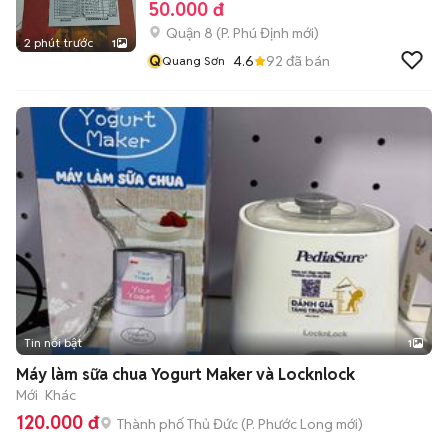
50.000 đ
Quận 8
(
P. Phú Định
mới)
2 phút trước
1
Q
4.6
92
đã bán
Quang Sơn
Tin nổi bật
1
Máy làm sữa chua Yogurt Maker và Locknlock
Mới
Khác
120.000 đ
Thành phố Thủ Đức
(
P. Phước Long
mới)