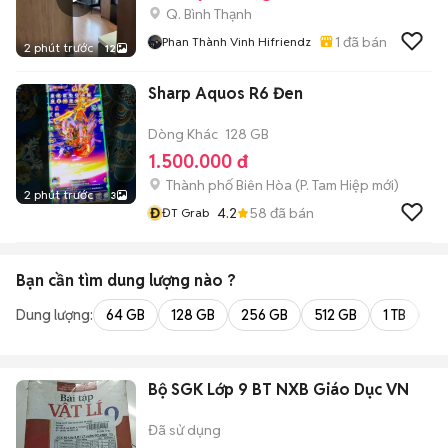
Q. Bình Thạnh
1
đã bán
Phan Thành Vinh Hifriendz
2 phút trước
12
Sharp Aquos R6 Đen
Dòng Khác
128 GB
1.500.000 đ
Thành phố Biên Hòa
(
P. Tam Hiệp
mới)
2 phút trước
3
Đ
4.2
58
đã bán
ĐT Grab
Bạn cần tìm
dung lượng
nào ?
Dung lượng:
64 GB
128 GB
256 GB
512 GB
1 TB
2 
Bộ SGK Lớp 9 BT NXB Giáo Dục VN
Đã sử dụng