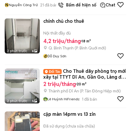
N
21
đã bán
Bấm để hiện số
Chat
Nguyễn Công Trứ
chính chủ cho thuê
Nội thất đầy đủ
4,2 triệu/tháng
18 m²
Q. Bình Thạnh
(
P. Bình Quới
mới)
2 phút trước
6
đ
Đỗ Duy Sơn
Cho Thuê dãy phòng trọ mới
xây tại TTYT Dĩ An, Gần Go, Làng đại
Học
2 triệu/tháng
20 m²
Thành phố Dĩ An
(
P. Tân Đông Hiệp
mới)
1
đã bán
Lê Huỳnh HiFriendz
2 phút trước
5
cặp màn 14prm vs 13 zin
Đã sử dụng (chưa sửa chữa)