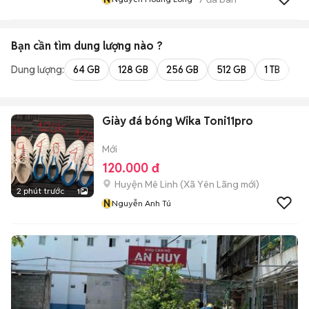
Bạn cần tìm
dung lượng
nào ?
Dung lượng:
64 GB
128 GB
256 GB
512 GB
1 TB
2 
Giày đá bóng Wika Toni11pro
Mới
120.000 đ
Huyện Mê Linh
(
Xã Yên Lãng
mới)
2 phút trước
1
N
Nguyễn Anh Tú