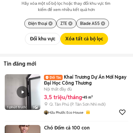
Hãy xóa một số bộ lọc hoặc thay đổi khu vực tìm 
kiếm để xem nhiều kết quả hơn
Điện thoại
ZTE
Blade A55
Đổi khu vực
Xóa tất cả bộ lọc
Tin đăng mới
Khai Trương Dự Án Mới Ngay
Đại Học Công Thương
Nội thất đầy đủ
3,5 triệu/tháng
45 m²
Q. Tân Phú
(
P. Tân Sơn Nhì
mới)
1 phút trước
3
Hữu Phước Eco House
Chó Đốm cả 100 con