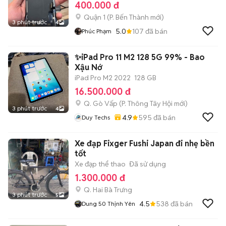
400.000 đ
Quận 1
(
P. Bến Thành
mới)
3 phút trước
4
5.0
107
đã bán
Phúc Phạm
✨iPad Pro 11 M2 128 5G 99% - Bao
Xậu Nớ
iPad Pro M2 2022
128 GB
16.500.000 đ
Q. Gò Vấp
(
P. Thông Tây Hội
mới)
3 phút trước
4
4.9
595
đã bán
Duy Techs
Xe đạp Fixger Fushi Japan đi nhẹ bền
tốt
Xe đạp thể thao
Đã sử dụng
1.300.000 đ
Q. Hai Bà Trưng
3 phút trước
5
4.5
538
đã bán
Dung 50 Thịnh Yên