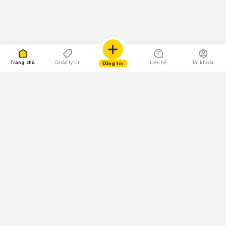
Trang chủ
Quản lý tin
Liên hệ
Tài khoản
Đăng tin
109.000 Bình chọn
Tải ứng dụng Chợ Tốt
Về Chợ Tốt
Quy chế sàn
Chính sách bảo mật
Giải quyết tranh chấp
CÔNG TY TNHH CHỢ TỐT - Người đại diện theo pháp luật:
Nguyễn Trọng Tấn; GPDKKD: 0312120782 do Sở KH & ĐT TP.HCM cấp ngày