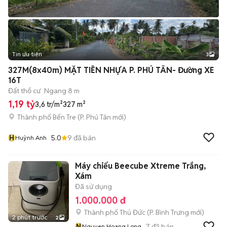
Tin ưu tiên
3
327M(8x40m) MẶT TIỀN NHỰA P. PHÚ TÂN- Đường XE
16T
Đất thổ cư
Ngang 8 m
1,19 tỷ
3,6 tr/m²
327 m²
Thành phố Bến Tre
(
P. Phú Tân
mới)
H
5.0
9
đã bán
Huỳnh Anh
Máy chiếu Beecube Xtreme Trắng,
Xám
Đã sử dụng
1.000.000 đ
Thành phố Thủ Đức
(
P. Bình Trưng
mới)
2 phút trước
2
N
7
đã bán
Nguyen Hoang Long