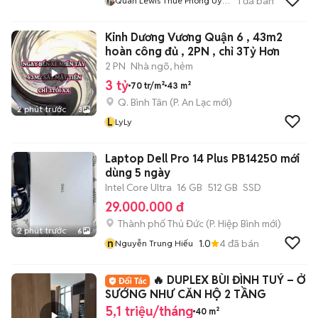
1
đã bán
Quân Lewis Thuê Phòng Uy
Tín
Kinh Dương Vương Quận 6 , 43m2
hoàn công đủ , 2PN , chỉ 3Tỷ Hơn
2 PN
Nhà ngõ, hẻm
3 tỷ
70 tr/m²
43 m²
Q. Bình Tân
(
P. An Lạc
mới)
2 phút trước
3
L
LyLy
Laptop Dell Pro 14 Plus PB14250 mới
dùng 5 ngày
Intel Core Ultra
16 GB
512 GB
SSD
29.000.000 đ
Thành phố Thủ Đức
(
P. Hiệp Bình
mới)
2 phút trước
6
n
1.0
4
đã bán
Nguyễn Trung Hiếu
🔥 DUPLEX BÙI ĐÌNH TUÝ – Ở
SƯỚNG NHƯ CĂN HỘ 2 TẦNG
5,1 triệu/tháng
40 m²