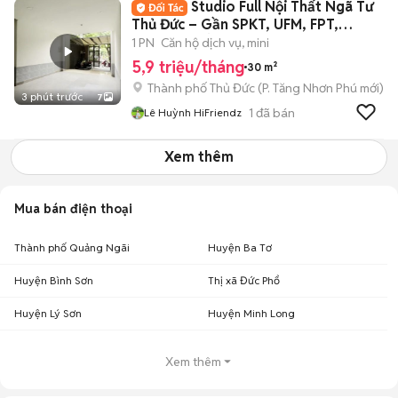
Studio Full Nội Thất Ngã Tư
Thủ Đức – Gần SPKT, UFM, FPT,
HUTECH MỚI
1 PN
Căn hộ dịch vụ, mini
5,9 triệu/tháng
30 m²
Thành phố Thủ Đức
(
P. Tăng Nhơn Phú
mới)
3 phút trước
7
1
đã bán
Lê Huỳnh HiFriendz
Xem thêm
Mua bán điện thoại
Thành phố Quảng Ngãi
Huyện Ba Tơ
Huyện Bình Sơn
Thị xã Đức Phổ
Huyện Lý Sơn
Huyện Minh Long
Xem thêm