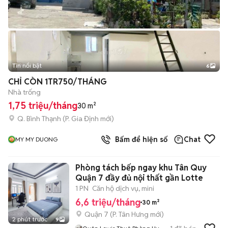
Tin nổi bật
6
+
2
CHỈ CÒN 1TR750/THÁNG
Nhà trống
1,75 triệu/tháng
30 m²
Q. Bình Thạnh
(
P. Gia Định
mới)
Bấm để hiện số
Chat
MY MY DUONG
Phòng tách bếp ngay khu Tân Quy
Quận 7 đầy đủ nội thất gần Lotte
1 PN
Căn hộ dịch vụ, mini
6,6 triệu/tháng
30 m²
Quận 7
(
P. Tân Hưng
mới)
2 phút trước
9