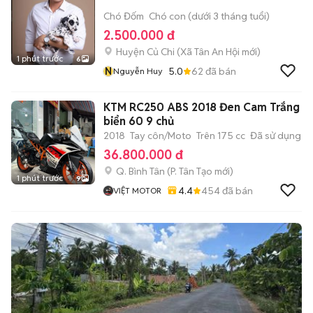
Chó Đốm
Chó con (dưới 3 tháng tuổi)
2.500.000 đ
Huyện Củ Chi
(
Xã Tân An Hội
mới)
1 phút trước
6
N
5.0
62
đã bán
Nguyễn Huy
KTM RC250 ABS 2018 Đen Cam Trắng
biển 60 9 chủ
2018
Tay côn/Moto
Trên 175 cc
Đã sử dụng
36.800.000 đ
Q. Bình Tân
(
P. Tân Tạo
mới)
1 phút trước
9
4.4
454
đã bán
VIỆT MOTOR