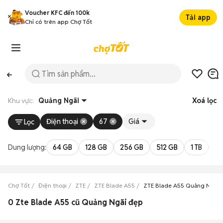
Voucher KFC đến 100k
Tải app
Chỉ có trên app Chợ Tốt
Khu vực:
Quảng Ngãi
Xoá lọc
Điện thoại
67
Giá
Lọc
Dung lượng:
64 GB
128 GB
256 GB
512 GB
1 TB
2 
Chợ Tốt
Điện thoại
ZTE
ZTE Blade A55
ZTE Blade A55 Quảng Ngãi
0 Zte Blade A55 cũ Quảng Ngãi đẹp