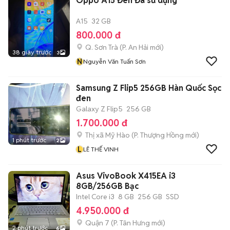
Oppo A15 Đen Đã sử dụng
A15
32 GB
800.000 đ
Q. Sơn Trà
(
P. An Hải
mới)
38 giây trước
3
N
Nguyễn Văn Tuấn Sơn
Samsung Z Flip5 256GB Hàn Quốc Sọc
đen
Galaxy Z Flip5
256 GB
1.700.000 đ
Thị xã Mỹ Hào
(
P. Thượng Hồng
mới)
1 phút trước
2
L
LÊ THẾ VINH
Asus VivoBook X415EA i3
8GB/256GB Bạc
Intel Core i3
8 GB
256 GB
SSD
4.950.000 đ
Quận 7
(
P. Tân Hưng
mới)
2 phút trước
6