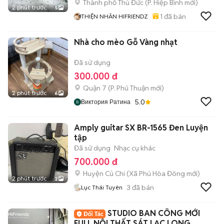
Thành phố Thủ Đức
(
P. Hiệp Bình
mới)
2 phút trước
5
1
đã bán
THIỆN NHÂN HIFRIENDZ
Nhà cho mèo Gỗ Vàng nhạt
Đã sử dụng
300.000 đ
Quận 7
(
P. Phú Thuận
mới)
2 phút trước
6
5.0
Виктория Ратина
Amply guitar SX BR-1565 Đen Luyện
tập
Đã sử dụng
Nhạc cụ khác
700.000 đ
Huyện Củ Chi
(
Xã Phú Hòa Đông
mới)
2 phút trước
2
3
đã bán
Lục Thái Tuyên
STUDIO BAN CÔNG MỚI
FULL NỘI THẤT SÁT LẠC LONG