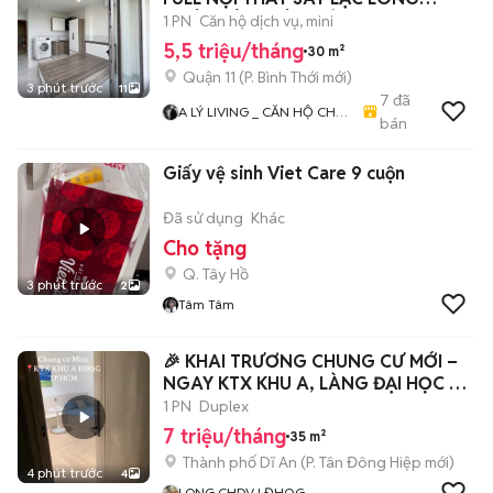
QUÂN KÊNH TÂN HÓA Q11Q
1 PN
Căn hộ dịch vụ, mini
5,5 triệu/tháng
30 m²
Quận 11
(
P. Bình Thới
mới)
3 phút trước
11
7
đã
A LÝ LIVING _ CĂN HỘ CHO
bán
THUÊ TP.HCM - PHÒNG TRỌ
- MBKD - KIOT - CHDV -
Giấy vệ sinh Viet Care 9 cuộn
CHUNG CƯ - NHÀ Ở
Đã sử dụng
Khác
Cho tặng
Q. Tây Hồ
3 phút trước
2
Tâm Tâm
🎉 KHAI TRƯƠNG CHUNG CƯ MỚI –
NGAY KTX KHU A, LÀNG ĐẠI HỌC 🎉
📍 Tân Lập
1 PN
Duplex
7 triệu/tháng
35 m²
Thành phố Dĩ An
(
P. Tân Đông Hiệp
mới)
4 phút trước
4
LONG CHDV LĐHQG