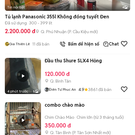
Tin nổi bật
4
Tủ lạnh Panasonic 355l Không đóng tuyết Đen
Đã sử dụng
300 - 399 lít
2.200.000 đ
Q. Phú Nhuận
(
P. Cầu Kiệu
mới)
G
11
đã bán
Bấm để hiện số
Chat
Gia Thiên Lê
Đầu thu Shure SLX4 Hỏng
120.000 đ
Q. Bình Tân
4.9
3861
đã bán
Điên Tư Phuc An
4 phút trước
5
combo chào mào
Chim Chào Mào
Chim lớn (từ 3 tháng tuổi)
350.000 đ
Q. Tân Bình
(
P. Tân Sơn Nhất
mới)