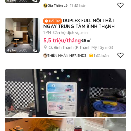
4 phút trước
4
G
11
đã bán
Gia Thiên Lê
DUPLEX FULL NỘI THẤT
NGAY TRUNG TÂM BÌNH THẠNH
1 PN
Căn hộ dịch vụ, mini
5,5 triệu/tháng
35 m²
Q. Bình Thạnh
(
P. Thạnh Mỹ Tây
mới)
4 phút trước
3
1
đã bán
THIỆN NHÂN HIFRIENDZ