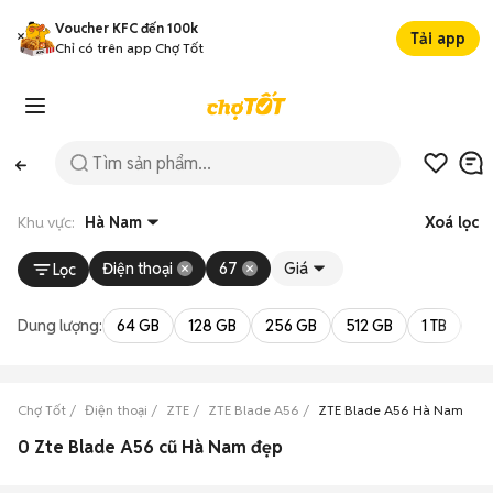
Voucher KFC đến 100k
Tải app
Chỉ có trên app Chợ Tốt
Khu vực:
Hà Nam
Xoá lọc
Điện thoại
67
Giá
Lọc
Dung lượng:
64 GB
128 GB
256 GB
512 GB
1 TB
2 
Chợ Tốt
Điện thoại
ZTE
ZTE Blade A56
ZTE Blade A56 Hà Nam
0 Zte Blade A56 cũ Hà Nam đẹp