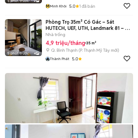
5 phút trước
2
M
5.0
1
đã bán
Minh Khôi
Phòng Trọ 35m² Có Gác – Sát
HUTECH, UEF, UTH, Landmark 81 – Chỉ
4.9 Tr
Nhà trống
4,9 triệu/tháng
35 m²
Q. Bình Thạnh
(
P. Thạnh Mỹ Tây
mới)
5 phút trước
4
5.0
Thành Phát