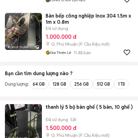
Bàn bếp công nghiệp Inox 304 1.5m x
1m x 0.8m
Đã sử dụng
1.000.000 đ
Q. Phú Nhuận
(
P. Cầu Kiệu
mới)
4 phút trước
1
G
11
đã bán
Gia Thiên Lê
Bạn cần tìm
dung lượng
nào ?
Dung lượng:
64 GB
128 GB
256 GB
512 GB
1 TB
2 
thanh lý 5 bộ bàn ghế ( 5 bàn, 10 ghế )
Đã sử dụng
Sắt
1.500.000 đ
Q. Phú Nhuận
(
P. Cầu Kiệu
mới)