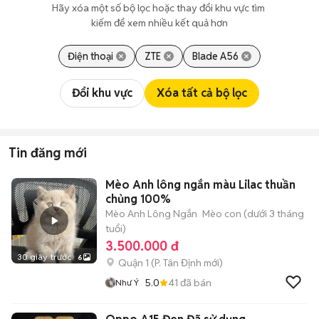
Hãy xóa một số bộ lọc hoặc thay đổi khu vực tìm 
kiếm để xem nhiều kết quả hơn
Điện thoại
ZTE
Blade A56
Đổi khu vực
Xóa tất cả bộ lọc
Tin đăng mới
Mèo Anh lông ngắn màu Lilac thuần
chủng 100%
Mèo Anh Lông Ngắn
Mèo con (dưới 3 tháng
tuổi)
3.500.000 đ
30 giây trước
6
Quận 1
(
P. Tân Định
mới)
5.0
41
đã bán
Như Ý