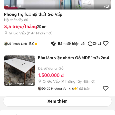
Tin nổi bật
8
+
2
Phòng trọ full nội thất Gò Vấp
Nội thất đầy đủ
3,5 triệu/tháng
20 m²
Q. Gò Vấp
(
P. An Nhơn
mới)
5.0
Bấm để hiện số
Chat
Lữ Phước Linh
Bàn làm việc nhóm Gỗ MDF 1m2x2m4
Đã sử dụng
Gỗ
1.500.000 đ
Q. Gò Vấp
(
P. Thông Tây Hội
mới)
6 phút trước
3
4.6
1
đã bán
Đồ Cũ Phương Vy
Xem thêm