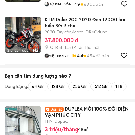
4.9
63
đã bán
BỘ KINH VÂN
KTM Duke 200 2020 Đen 19000 km
biển SG 9 chủ
2020
Tay côn/Moto
Đã sử dụng
37.800.000 đ
Q. Bình Tân
(
P. Tân Tạo
mới)
2 phút trước
9
4.4
454
đã bán
VIỆT MOTOR
Bạn cần tìm
dung lượng
nào ?
Dung lượng:
64 GB
128 GB
256 GB
512 GB
1 TB
2 
DUPLEX MỚI 100% ĐỐI DIỆN
VẠN PHÚC CITY
1 PN
Duplex
3 triệu/tháng
15 m²