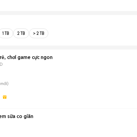
1 TB
2 TB
> 2 TB
 rẻ, chơi game cực ngon
SD
mới)
m sữa co giãn