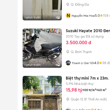
Q. Đống Đa
N
5.0
158
Nguyễn Mai Hoa
1 phút trước
3
Suzuki Hayate 2010 Đe
2010
Tay ga
Đã sử dụng
3.500.000 đ
Q. Bình Thạnh
4.0
38
đ
Thanh Lí Giá Tốt
1 phút trước
4
Biệt thự mini 7m x 23m.
5 PN
Nhà biệt thự
15,98 tỷ
100 tr/m²
160 m²
Quận 12
(
P. Thới An
mới)