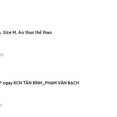
. Size M. Áo thun thể thao
i)
ĐẸP ngay KCN TÂN BÌNH_PHẠM VĂN BẠCH
i)