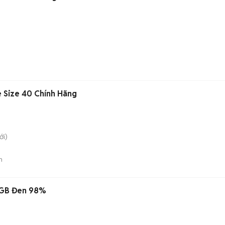
e Size 40 Chính Hãng
i)
n
4GB Đen 98%