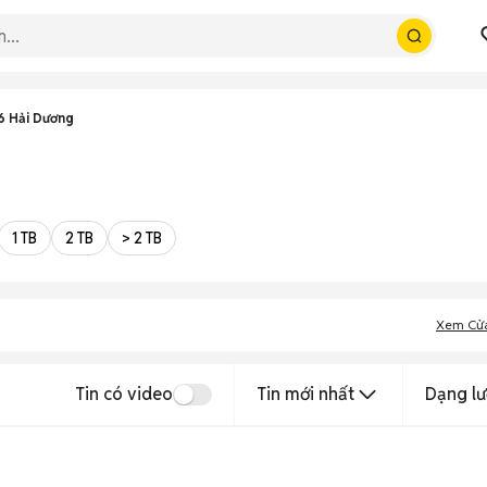
6 Hải Dương
1 TB
2 TB
> 2 TB
Xem Cử
Tin có video
Tin mới nhất
Dạng lư