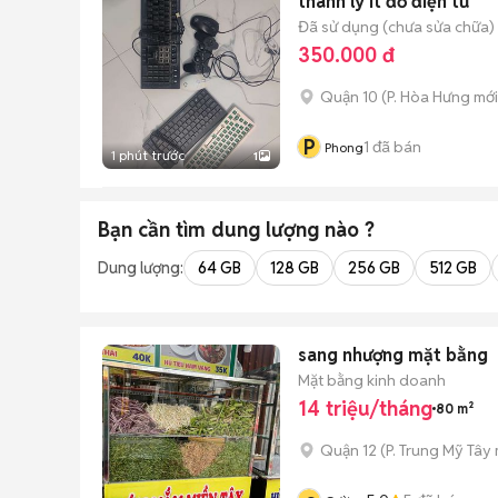
thanh lý ít đồ điện tử
Đã sử dụng (chưa sửa chữa)
350.000 đ
Quận 10
(
P. Hòa Hưng
mới
P
1
đã bán
Phong
1 phút trước
1
Bạn cần tìm
dung lượng
nào ?
Dung lượng:
64 GB
128 GB
256 GB
512 GB
sang nhượng mặt bằng
Mặt bằng kinh doanh
14 triệu/tháng
80 m²
Quận 12
(
P. Trung Mỹ Tây