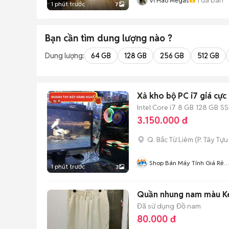
Vĩ Hào Megas
1 phút trước
7
Bạn cần tìm
dung lượng
nào ?
Dung lượng:
64 GB
128 GB
256 GB
512 GB
Xả kho bộ PC i7 giá cực
Intel Core i7
8 GB
128 GB
S
3.150.000 đ
Q. Bắc Từ Liêm
(
P. Tây Tựu
Shop Bán Máy Tính Giá Rẻ
1 phút trước
3
Nhất Hà Nội
Quần nhung nam màu Ke
Đã sử dụng
Đồ nam
80.000 đ