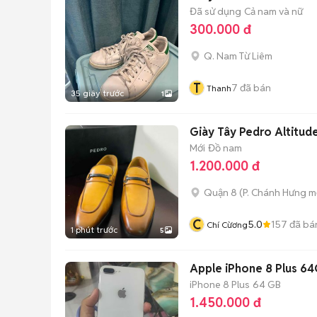
Đã sử dụng
Cả nam và nữ
300.000 đ
Q. Nam Từ Liêm
T
7
đã bán
Thanh
35 giây trước
1
Giày Tây Pedro Altitud
Mới
Đồ nam
1.200.000 đ
Quận 8
(
P. Chánh Hưng
mớ
C
5.0
157
đã bá
Chí Cừơng
1 phút trước
5
Apple iPhone 8 Plus 6
iPhone 8 Plus
64 GB
1.450.000 đ