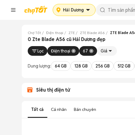
Hải Dương
Chợ Tốt
Điện thoại
ZTE
ZTE Blade A56
ZTE Blade A5
0 Zte Blade A56 cũ Hải Dương đẹp
Lọc
Điện thoại
67
Giá
Dung lượng:
64 GB
128 GB
256 GB
512 GB
Siêu thị điện tử
Tất cả
Cá nhân
Bán chuyên