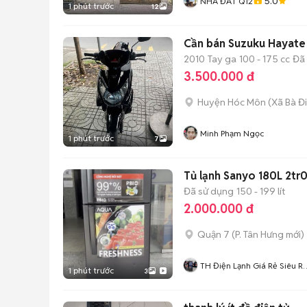
5.0
NHÀ ĐẤT Q12
1 phút trước
12
Cần bán Suzuku Hayate
2010
Tay ga
100 - 175 cc
Đã
3.500.000 đ
Huyện Hóc Môn
(
Xã Bà Đ
Minh Phạm Ngọc
1 phút trước
7
Tủ lạnh Sanyo 180L 2tr
Đã sử dụng
150 - 199 lít
2.000.000 đ
Quận 7
(
P. Tân Hưng
mới)
TH Điện Lạnh Giá Rẻ Siêu R
1 phút trước
3
HCM