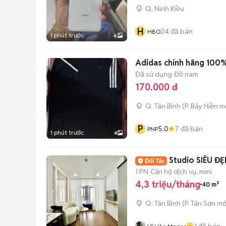
Q. Ninh Kiều
H
24
đã bán
HBO
1 phút trước
6
Adidas chính hãng 100%
Đã sử dụng
Đồ nam
170.000 đ
Q. Tân Bình
(
P. Bảy Hiền
mớ
P
5.0
7
đã bán
PNP
1 phút trước
4
Studio SIÊU 
1 PN
Căn hộ dịch vụ, mini
4,3 triệu/tháng
40 m²
Q. Tân Bình
(
P. Tân Sơn
mớ
1
đã bán