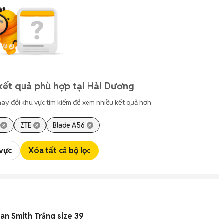
kết quả phù hợp tại Hải Dương
hay đổi khu vực tìm kiếm để xem nhiều kết quả hơn
ZTE
Blade A56
 vực
Xóa tất cả bộ lọc
an Smith Trắng size 39