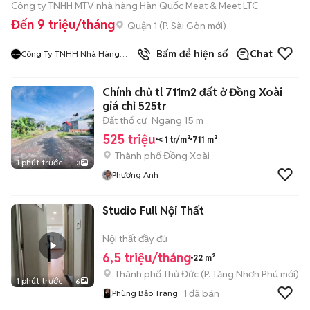
Công ty TNHH MTV nhà hàng Hàn Quốc Meat & Meet LTC
Đến 9 triệu/tháng
Quận 1
(
P. Sài Gòn
mới)
9
đã bán
Bấm để hiện số
Chat
Công Ty TNHH Nhà Hàng
Hàn Quốc Meat And Meet
Chính chủ tl 711m2 đất ở Đồng Xoài
giá chỉ 525tr
Đất thổ cư
Ngang 15 m
525 triệu
< 1 tr/m²
711 m²
Thành phố Đồng Xoài
1 phút trước
3
Phương Anh
Studio Full Nội Thất
Nội thất đầy đủ
6,5 triệu/tháng
22 m²
Thành phố Thủ Đức
(
P. Tăng Nhơn Phú
mới)
1 phút trước
6
1
đã bán
Phùng Bảo Trang