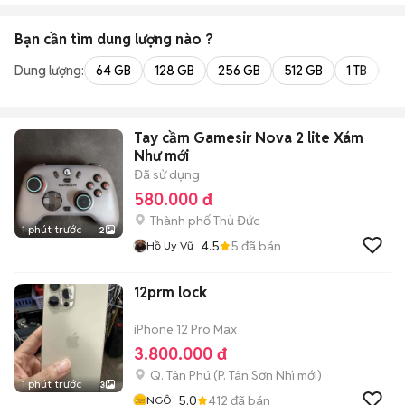
Bạn cần tìm
dung lượng
nào ?
Dung lượng:
64 GB
128 GB
256 GB
512 GB
1 TB
2 
Tay cầm Gamesir Nova 2 lite Xám
Như mới
Đã sử dụng
580.000 đ
Thành phố Thủ Đức
1 phút trước
2
4.5
5
đã bán
Hồ Uy Vũ
12prm lock
iPhone 12 Pro Max
3.800.000 đ
Q. Tân Phú
(
P. Tân Sơn Nhì
mới)
1 phút trước
3
5.0
412
đã bán
NGÔ