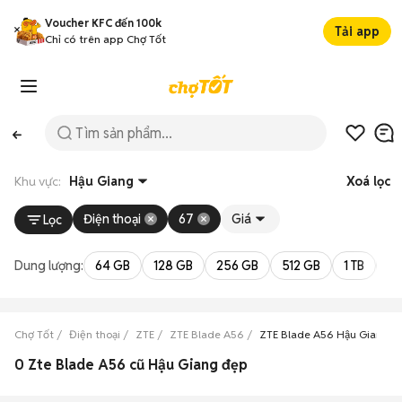
Voucher KFC đến 100k
Tải app
Chỉ có trên app Chợ Tốt
Khu vực:
Hậu Giang
Xoá lọc
Điện thoại
67
Giá
Lọc
Dung lượng:
64 GB
128 GB
256 GB
512 GB
1 TB
2 
Chợ Tốt
Điện thoại
ZTE
ZTE Blade A56
ZTE Blade A56 Hậu Giang
0 Zte Blade A56 cũ Hậu Giang đẹp