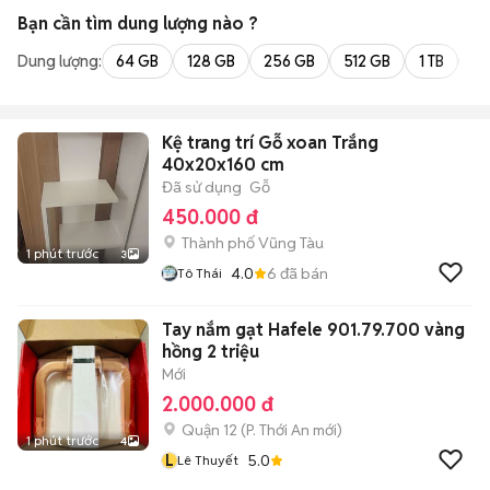
Bạn cần tìm
dung lượng
nào ?
Dung lượng:
64 GB
128 GB
256 GB
512 GB
1 TB
2 
Kệ trang trí Gỗ xoan Trắng
40x20x160 cm
Đã sử dụng
Gỗ
450.000 đ
Thành phố Vũng Tàu
1 phút trước
3
4.0
6
đã bán
Tô Thái
Tay nắm gạt Hafele 901.79.700 vàng
hồng 2 triệu
Mới
2.000.000 đ
Quận 12
(
P. Thới An
mới)
1 phút trước
4
L
5.0
Lê Thuyết