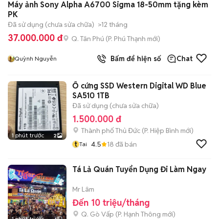
Máy ảnh Sony Alpha A6700 Sigma 18-50mm tặng kèm
PK
Đã sử dụng (chưa sửa chữa)
>12 tháng
37.000.000 đ
Q. Tân Phú
(
P. Phú Thạnh
mới)
Bấm để hiện số
Chat
Quỳnh Nguyễn
Ổ cứng SSD Western Digital WD Blue
SA510 1TB
Đã sử dụng (chưa sửa chữa)
1.500.000 đ
Thành phố Thủ Đức
(
P. Hiệp Bình
mới)
1 phút trước
2
t
4.5
18
đã bán
Tai
Tá Lả Quán Tuyển Dụng Đi Làm Ngay
Mr Lâm
Đến 10 triệu/tháng
Q. Gò Vấp
(
P. Hạnh Thông
mới)
1 phút trước