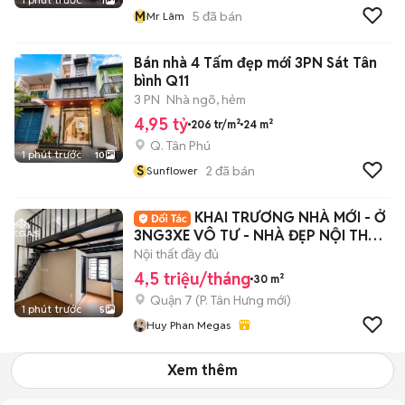
1
M
5
đã bán
Mr Lâm
Bán nhà 4 Tấm đẹp mới 3PN Sát Tân
bình Q11
3 PN
Nhà ngõ, hẻm
4,95 tỷ
206 tr/m²
24 m²
Q. Tân Phú
1 phút trước
10
S
2
đã bán
Sunflower
KHAI TRƯƠNG NHÀ MỚI - Ở
3NG3XE VÔ TƯ - NHÀ ĐẸP NỘI THẤT
XỊN NGAY Q7
Nội thất đầy đủ
4,5 triệu/tháng
30 m²
Quận 7
(
P. Tân Hưng
mới)
1 phút trước
5
Huy Phan Megas
Xem thêm