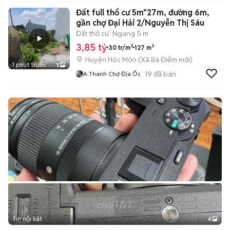
Đất full thổ cư 5m*27m, đường 6m,
gần chợ Đại Hải 2/Nguyễn Thị Sáu
Đất thổ cư
Ngang 5 m
3,85 tỷ
30 tr/m²
127 m²
Huyện Hóc Môn
(
Xã Bà Điểm
mới)
1 phút trước
5
19
đã bán
A Thanh Chợ Địa Ốc
Tin nổi bật
6
+
2