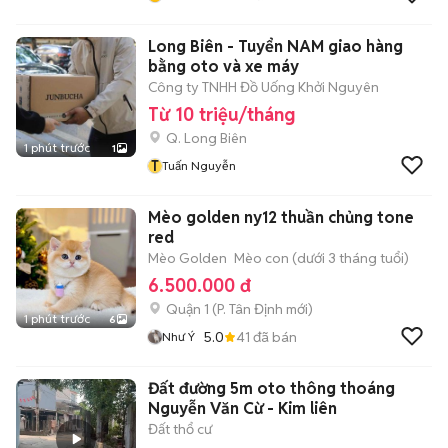
Long Biên - Tuyển NAM giao hàng
bằng oto và xe máy
Công ty TNHH Đồ Uống Khởi Nguyên
Từ 10 triệu/tháng
Q. Long Biên
1 phút trước
1
T
Tuấn Nguyễn
Mèo golden ny12 thuần chủng tone
red
Mèo Golden
Mèo con (dưới 3 tháng tuổi)
6.500.000 đ
Quận 1
(
P. Tân Định
mới)
1 phút trước
6
5.0
41
đã bán
Như Ý
Đất đường 5m oto thông thoáng
Nguyễn Văn Cừ - Kim liên
Đất thổ cư