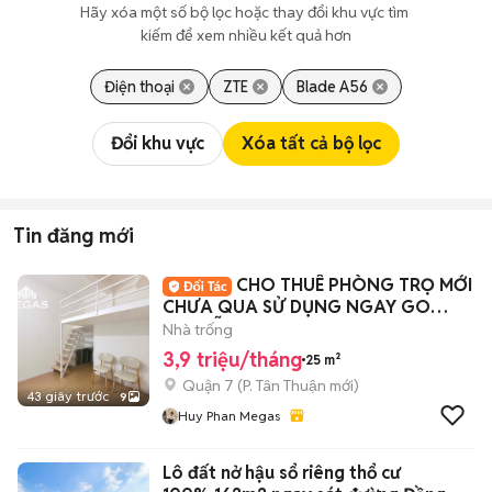
Hãy xóa một số bộ lọc hoặc thay đổi khu vực tìm 
kiếm để xem nhiều kết quả hơn
Điện thoại
ZTE
Blade A56
Đổi khu vực
Xóa tất cả bộ lọc
Tin đăng mới
CHO THUÊ PHÒNG TRỌ MỚI
CHƯA QUA SỬ DỤNG NGAY GO
NGUYỄN THỊ THẬP Q7
Nhà trống
3,9 triệu/tháng
25 m²
Quận 7
(
P. Tân Thuận
mới)
43 giây trước
9
Huy Phan Megas
Lô đất nở hậu sổ riêng thổ cư