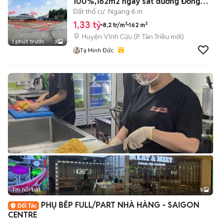
100%,162m2 ngay sát đường Đồng
Khởi
Đất thổ cư
Ngang 6 m
1,33 tỷ
8,2 tr/m²
162 m²
Huyện Vĩnh Cửu
(
P. Tân Triều
mới)
1 phút trước
3
Tạ Minh Đức
Tin nổi bật
5
PHỤ BẾP FULL/PART NHÀ HÀNG - SAIGON
CENTRE