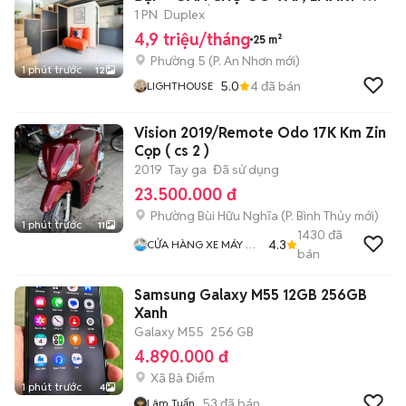
THANG MÁY
1 PN
Duplex
4,9 triệu/tháng
25 m²
Phường 5
(
P. An Nhơn
mới)
1 phút trước
12
5.0
4
đã bán
LIGHTHOUSE
Vision 2019/Remote Odo 17K Km Zin
Cọp ( cs 2 )
2019
Tay ga
Đã sử dụng
23.500.000 đ
Phường Bùi Hữu Nghĩa
(
P. Bình Thủy
mới)
1 phút trước
11
1430
đã
4.3
CỬA HÀNG XE MÁY VŨ
bán
Fi
Samsung Galaxy M55 12GB 256GB
Xanh
Galaxy M55
256 GB
4.890.000 đ
Xã Bà Điểm
1 phút trước
4
53
đã bán
Lâm Tuấn