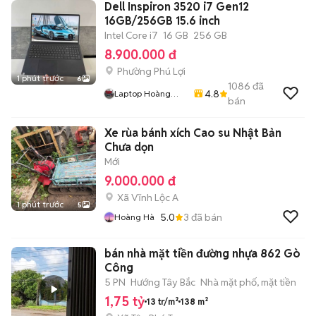
Dell Inspiron 3520 i7 Gen12
16GB/256GB 15.6 inch
Intel Core i7
16 GB
256 GB
8.900.000 đ
Phường Phú Lợi
1 phút trước
6
1086
đã
4.8
Laptop Hoàng
bán
Phát
Xe rùa bánh xích Cao su Nhật Bản
Chưa dọn
Mới
9.000.000 đ
Xã Vĩnh Lộc A
1 phút trước
5
5.0
3
đã bán
Hoàng Hà
bán nhà mặt tiền đường nhựa 862 Gò
Công
5 PN
Hướng Tây Bắc
Nhà mặt phố, mặt tiền
1,75 tỷ
13 tr/m²
138 m²