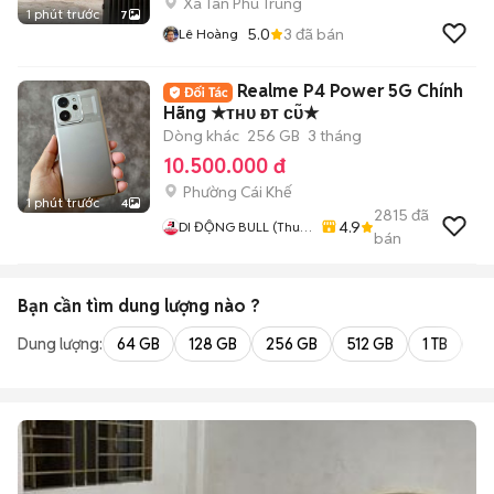
Xã Tân Phú Trung
1 phút trước
7
5.0
3
đã bán
Lê Hoàng
Realme P4 Power 5G Chính
Hãng ★ᴛʜᴜ ᴆᴛ ᴄᴜ̃★
Dòng khác
256 GB
3 tháng
10.500.000 đ
Phường Cái Khế
1 phút trước
4
2815
đã
4.9
DI ĐỘNG BULL (Thu
bán
Máy Cũ - Góp Ko Cần
Trả Trước)
Bạn cần tìm
dung lượng
nào ?
Dung lượng:
64 GB
128 GB
256 GB
512 GB
1 TB
2 