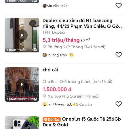
1 phút trước
5
Bùi Văn Phúc
Duplex siêu xinh đủ NT bancong
riêng, 44/22 Phạm Văn Chiêu Q Gò
Vấp
1 PN
Duplex
5,3 triệu/tháng
20 m²
Phường 9
(
P. Thông Tây Hội
mới)
1 phút trước
4
Phuong Tran
chó cái
Chó Bull
Chó trưởng thành (hơn 1 tuổi)
1.500.000 đ
Xã Hòa Phú
(
Xã Bình Mỹ
mới)
1 phút trước
1
L
5.0
2
đã bán
Lan Hoang
Oneplus 15 Quốc Tế 256Gb
Đen & Gold