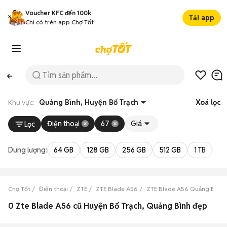
Voucher KFC đến 100k
Tải app
Chỉ có trên app Chợ Tốt
Khu vực:
Quảng Bình, Huyện Bố Trạch
Xoá lọc
Điện thoại
67
Giá
Lọc
Dung lượng:
64 GB
128 GB
256 GB
512 GB
1 TB
2 
Chợ Tốt
Điện thoại
ZTE
ZTE Blade A56
ZTE Blade A56 Quảng Bình
0 Zte Blade A56 cũ Huyện Bố Trạch, Quảng Bình đẹp