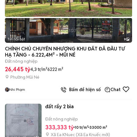
Tin nổi bật
9
+
2
CHÍNH CHỦ CHUYỂN NHƯỢNG KHU ĐẤT ĐÃ ĐẦU TƯ
HẠ TẦNG - 6.222,4M² - MŨI NÉ
Đất nông nghiệp
26,445 tỷ
4,3 tr/m²
6222 m²
Phường Mũi Né
Bấm để hiện số
Chat
Nhi Phạm
đất rẩy 2 bìa
Đất nông nghiệp
333,333 tỷ
10 tr/m²
33000 m²
Xã Ea KNuec
(
Xã Ea Knuếc
mới)