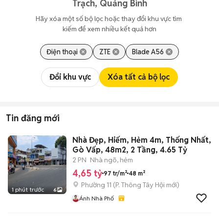
Trạch, Quảng Bình
Hãy xóa một số bộ lọc hoặc thay đổi khu vực tìm 
kiếm để xem nhiều kết quả hơn
Điện thoại
ZTE
Blade A56
Đổi khu vực
Xóa tất cả bộ lọc
Tin đăng mới
Nhà Đẹp, Hiếm, Hẻm 4m, Thống Nhất,
Gò Vấp, 48m2, 2 Tầng, 4.65 Tỷ
2 PN
Nhà ngõ, hẻm
4,65 tỷ
97 tr/m²
48 m²
Phường 11
(
P. Thông Tây Hội
mới)
1 phút trước
6
Ánh Nhà Phố