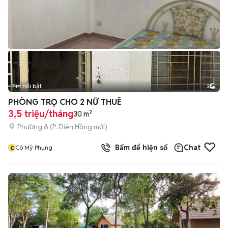
Tin nổi bật
3
PHÒNG TRỌ CHO 2 NỮ THUÊ
3,5 triệu/tháng
30 m²
Phường 8
(
P. Diên Hồng
mới)
c
Bấm để hiện số
Chat
Cô Mỹ Phụng