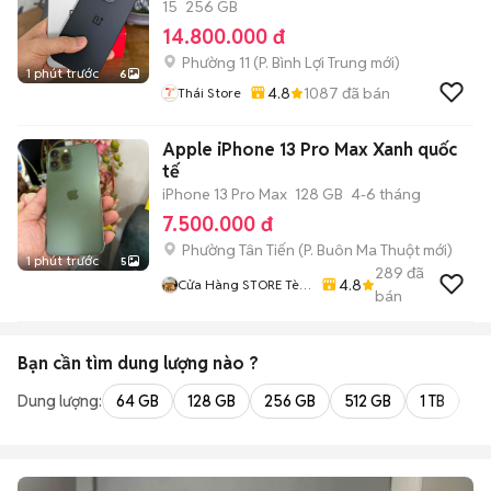
15
256 GB
14.800.000 đ
Phường 11
(
P. Bình Lợi Trung
mới)
1 phút trước
6
4.8
1087
đã bán
Thái Store
Apple iPhone 13 Pro Max Xanh quốc
tế
iPhone 13 Pro Max
128 GB
4-6 tháng
7.500.000 đ
Phường Tân Tiến
(
P. Buôn Ma Thuột
mới)
1 phút trước
5
289
đã
4.8
Cửa Hàng STORE Tèo
bán
Điện Thoại 177 Quang
Trung
Bạn cần tìm
dung lượng
nào ?
Dung lượng:
64 GB
128 GB
256 GB
512 GB
1 TB
2 