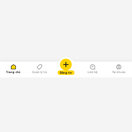
Trang chủ
Quản lý tin
Liên hệ
Tài khoản
Đăng tin
109.000 Bình chọn
Tải ứng dụng Chợ Tốt