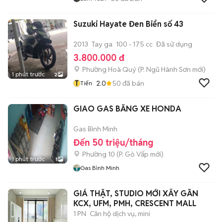
Suzuki Hayate Đen Biển số 43
2013
Tay ga
100 - 175 cc
Đã sử dụng
3.800.000 đ
Phường Hoà Quý
(
P. Ngũ Hành Sơn
mới)
1 phút trước
2
T
2.0
50
đã bán
Tiến
GIAO GAS BẰNG XE HONDA
Gas Bình Minh
Đến 50 triệu/tháng
Phường 10
(
P. Gò Vấp
mới)
1 phút trước
1
Gas Bình Minh
GIÁ THẬT, STUDIO MỚI XÂY GẦN
KCX, UFM, PMH, CRESCENT MALL
1 PN
Căn hộ dịch vụ, mini