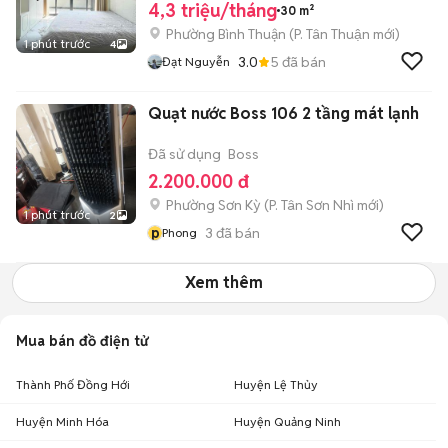
4,3 triệu/tháng
30 m²
Phường Bình Thuận
(
P. Tân Thuận
mới)
1 phút trước
4
3.0
5
đã bán
Đạt Nguyễn
Quạt nước Boss 106 2 tầng mát lạnh
Đã sử dụng
Boss
2.200.000 đ
Phường Sơn Kỳ
(
P. Tân Sơn Nhì
mới)
1 phút trước
2
p
3
đã bán
Phong
Xem thêm
Mua bán đồ điện tử
Thành Phố Đồng Hới
Huyện Lệ Thủy
Huyện Minh Hóa
Huyện Quảng Ninh