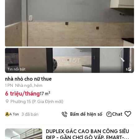
Tin nổi bật
5
nhà nhỏ cho nữ thue
1 PN
Nhà ngõ, hẻm
6 triệu/tháng
17 m²
Phường 15
(
P. Gia Định
mới)
A
3
đã bán
Bấm để hiện số
Chat
A Ton
DUPLEX GÁC CAO BAN CÔNG SIÊU
ĐẸP - GẦN CHỢ GÒ VẤP, EMART-