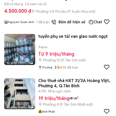
Đã sử dụng
Cả nam và nữ
4.500.000 đ
Phường Võ Thị Sáu
(
P. Xuân Hòa
mới)
1
đã bán
Bấm để hiện số
Chat
Nguyen Xuan Anh
tuyển phụ xe tải van giao nước ngọt
Aqua
Từ 9 triệu/tháng
Phường 15
(
P. Tân Sơn
mới)
42 giây trước
2
3.5
14
đã bán
Truong
Cho thuê nhà HXT 31/3A Hoàng Việt,
Phường 4, Q.Tân Bình
4 PN
Nhà ngõ, hẻm
19 triệu/tháng
81 m²
Phường 4
(
P. Tân Sơn Nhất
mới)
42 giây trước
5
A
Anh Phát