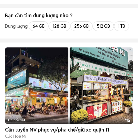
Bạn cần tìm
dung lượng
nào ?
Dung lượng:
64 GB
128 GB
256 GB
512 GB
1 TB
2 
Tin nổi bật
2
Cần tuyển NV phục vụ/pha chế/giữ xe quận 11
Cúc Hoạ Mi