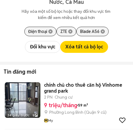
Nước, Cà Mau
Hãy xóa một số bộ lọc hoặc thay đổi khu vực tìm 
kiếm để xem nhiều kết quả hơn
Điện thoại
ZTE
Blade A56
Đổi khu vực
Xóa tất cả bộ lọc
Tin đăng mới
chính chủ cho thuê căn hộ Vinhome
grand park
2 PN
Chung cư
9 triệu/tháng
59 m²
Phường Long Bình (Quận 9 cũ)
34 giây trước
5
M
My