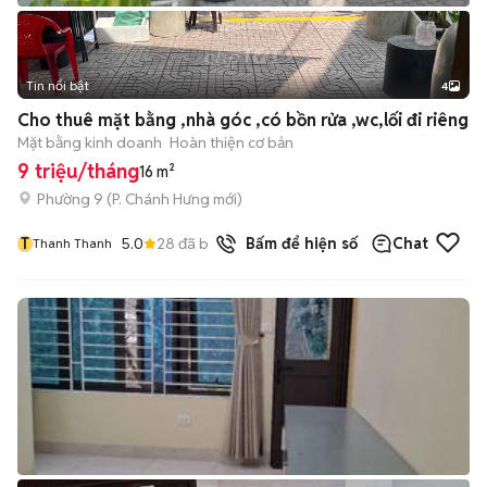
Tin nổi bật
4
Cho thuê mặt bằng ,nhà góc ,có bồn rửa ,wc,lối đi riêng
Mặt bằng kinh doanh
Hoàn thiện cơ bản
9 triệu/tháng
16 m²
Phường 9
(
P. Chánh Hưng
mới)
T
5.0
28
đã bán
Bấm để hiện số
Chat
Thanh Thanh