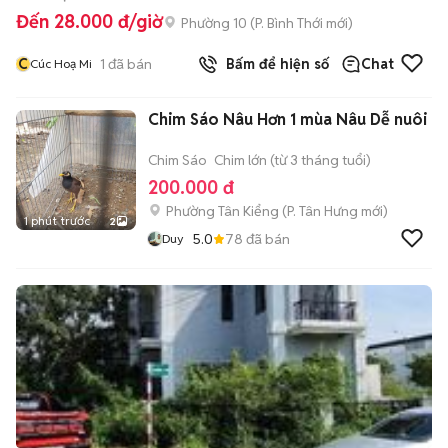
Đến 28.000 đ/giờ
Phường 10
(
P. Bình Thới
mới)
C
1
đã bán
Bấm để hiện số
Chat
Cúc Hoạ Mi
Chim Sáo Nâu Hơn 1 mùa Nâu Dễ nuôi
Chim Sáo
Chim lớn (từ 3 tháng tuổi)
200.000 đ
Phường Tân Kiểng
(
P. Tân Hưng
mới)
1 phút trước
2
5.0
78
đã bán
Duy