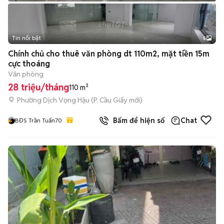
Tin nổi bật
5
Chính chủ cho thuê văn phòng dt 110m2, mặt tiền 15m
cực thoáng
Văn phòng
28 triệu/tháng
110 m²
Phường Dịch Vọng Hậu
(
P. Cầu Giấy
mới)
Bấm để hiện số
Chat
BĐS Trần Tuấn70