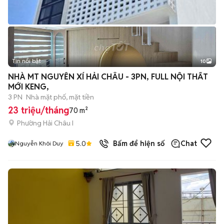
Tin nổi bật
10
+
2
NHÀ MT NGUYỄN XÍ HẢI CHÂU - 3PN, FULL NỘI THẤT
MỚI KENG,
3 PN
Nhà mặt phố, mặt tiền
23 triệu/tháng
70 m²
Phường Hải Châu I
5.0
Bấm để hiện số
Chat
Nguyễn Khôi Duy