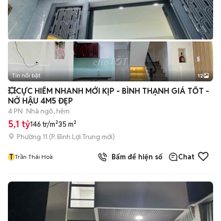
Tin nổi bật
12
+
2
💥CỰC HIẾM NHANH MỚI KỊP - BÌNH THẠNH GIÁ TỐT -
NỞ HẬU 4M5 ĐẸP
4 PN
Nhà ngõ, hẻm
5,1 tỷ
146 tr/m²
35 m²
Phường 11
(
P. Bình Lợi Trung
mới)
T
Bấm để hiện số
Chat
Trần Thái Hoà