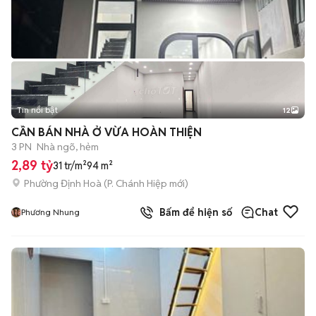
Tin nổi bật
12
+
2
CẦN BÁN NHÀ Ở VỪA HOÀN THIỆN
3 PN
Nhà ngõ, hẻm
2,89 tỷ
31 tr/m²
94 m²
Phường Định Hoà
(
P. Chánh Hiệp
mới)
Bấm để hiện số
Chat
Phương Nhung