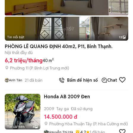
Tin nổi bật
12
+
2
PHÒNG LÊ QUANG ĐỊNH 40m2, P11, Bình Thạnh.
Nội thất đầy đủ
6,2 triệu/tháng
40 m²
Phường 11
(
P. Bình Lợi Trung
mới)
21
đã bán
Bấm để hiện số
Chat
Anh Tân
Honda AB 2009 Đen
2009
Tay ga
Đã sử dụng
14.500.000 đ
Phường Hòa Thuận Tây
(
P. Hòa Cường
mới)
Tin ưu tiên
4
4.2
1
đã bán
Nguyễn Thị Hà