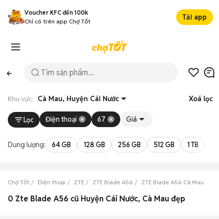
Voucher KFC đến 100k
Tải app
Chỉ có trên app Chợ Tốt
Khu vực:
Cà Mau, Huyện Cái Nước
Xoá lọc
Điện thoại
67
Giá
Lọc
Dung lượng:
64 GB
128 GB
256 GB
512 GB
1 TB
2 
Chợ Tốt
Điện thoại
ZTE
ZTE Blade A56
ZTE Blade A56 Cà Mau
ZT
0 Zte Blade A56 cũ Huyện Cái Nước, Cà Mau đẹp