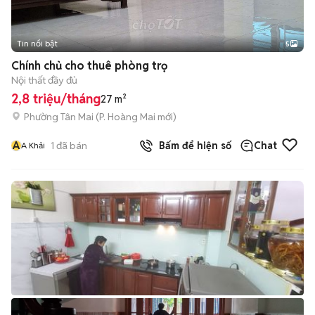
Tin nổi bật
5
Chính chủ cho thuê phòng trọ
Nội thất đầy đủ
2,8 triệu/tháng
27 m²
Phường Tân Mai
(
P. Hoàng Mai
mới)
A
1
đã bán
Bấm để hiện số
Chat
A Khải