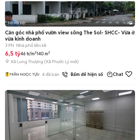
Tin nổi bật
3
Căn góc nhà phố vườn view sông The Sol- SHCC- Vừa ở
vừa kinh doanh
3 PN
Nhà phố liền kề
6,5 tỷ
46 tr/m²
140 m²
Xã Long Thượng
(
Xã Phước Lý
mới)
T
4
đã bán
Bấm để hiện số
Chat
TRẦN NGỌC TỰU