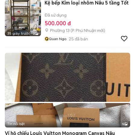
Kệ bếp Kim loại nhôm Nâu 5 tầng Tốt
Đã sử dụng
500.000 đ
Phường 13
(
P. Phú Nhuận
mới)
35 giây trước
2
Q
25
đã bán
Quan Ngo
Tin nổi bật
5
Ví hộ chiếu Louis Vuitton Monogram Canvas Nâu