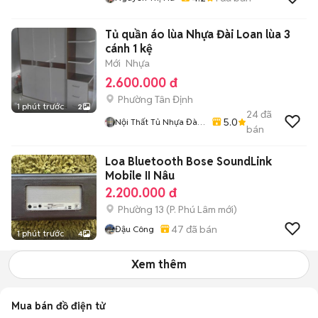
Tủ quần áo lùa Nhựa Đài Loan lùa 3
cánh 1 kệ
Mới
Nhựa
2.600.000 đ
Phường Tân Định
1 phút trước
2
24
đã
5.0
Nội Thất Tủ Nhựa Đài
bán
Loan Minh Quân
Loa Bluetooth Bose SoundLink
Mobile II Nâu
2.200.000 đ
Phường 13
(
P. Phú Lâm
mới)
47
đã bán
Đậu Công
1 phút trước
4
Xem thêm
Mua bán đồ điện tử