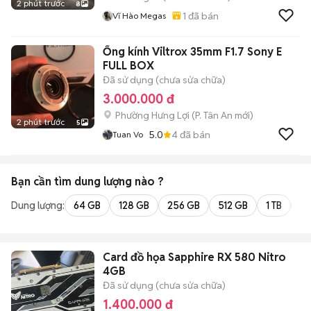
2 phút trước
8
1
đã bán
Vĩ Hào Megas
Ống kính Viltrox 35mm F1.7 Sony E
FULL BOX
Đã sử dụng (chưa sửa chữa)
3.000.000 đ
Phường Hưng Lợi
(
P. Tân An
mới)
2 phút trước
5
5.0
4
đã bán
Tuan Vo
Bạn cần tìm
dung lượng
nào ?
Dung lượng:
64 GB
128 GB
256 GB
512 GB
1 TB
2 
Card đồ họa Sapphire RX 580 Nitro
4GB
Đã sử dụng (chưa sửa chữa)
1.400.000 đ