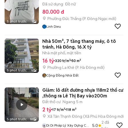
Đã sử dụng
Đồ nữ
80.000 đ
Phường Đức Thắng
(
P. Đông Ngạc
mới)
5 phút trước
1
Linh Dieu
Nhà 50m², 7 tầng thang máy, ô tô
tránh, Hà Đông, 16.X tỷ
Nhà mặt phố, mặt tiền
16 tỷ
320 tr/m²
50 m²
Phường La Khê
(
P. Hà Đông
mới)
5 phút trước
5
Cộng Đồng Nhà Đất
Giảm: lô đất đường nhựa 118m2 thổ cư
,thông ra Lê Thị Bay vào200m
Đất thổ cư
Ngang 5 m
2 tỷ
17 tr/m²
118 m²
Xã Tân Thạnh Đông
(
Xã Phú Hòa Đông
mới)
5 phút trước
10
2
đã
5.0
Di Di Pháp Lý Xây Dựng Củ