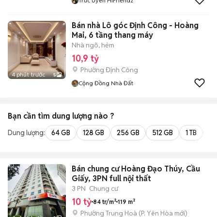
Trúc Uyên HiFriendz
Bán nhà Lô góc Định Công - Hoàng
Mai, 6 tầng thang máy
Nhà ngõ, hẻm
10,9 tỷ
Phường Định Công
4 phút trước
5
Cộng Đồng Nhà Đất
Bạn cần tìm
dung lượng
nào ?
Dung lượng:
64 GB
128 GB
256 GB
512 GB
1 TB
2 
Bán chung cư Hoàng Đạo Thúy, Cầu
Giấy, 3PN full nội thất
3 PN
Chung cư
10 tỷ
84 tr/m²
119 m²
Phường Trung Hoà
(
P. Yên Hòa
mới)