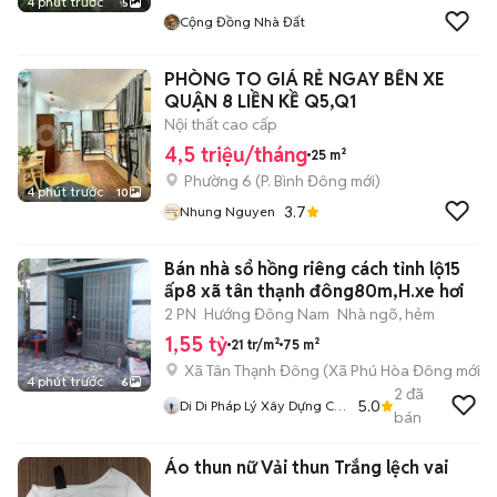
4 phút trước
5
Cộng Đồng Nhà Đất
PHÒNG TO GIÁ RẺ NGAY BẾN XE
QUẬN 8 LIỀN KỀ Q5,Q1
Nội thất cao cấp
4,5 triệu/tháng
25 m²
Phường 6
(
P. Bình Đông
mới)
4 phút trước
10
3.7
Nhung Nguyen
Bán nhà sổ hồng riêng cách tỉnh lộ15
ấp8 xã tân thạnh đông80m,H.xe hơi
2 PN
Hướng Đông Nam
Nhà ngõ, hẻm
1,55 tỷ
21 tr/m²
75 m²
Xã Tân Thạnh Đông
(
Xã Phú Hòa Đông
mới)
4 phút trước
6
2
đã
5.0
Di Di Pháp Lý Xây Dựng Củ
bán
Chi
Áo thun nữ Vải thun Trắng lệch vai