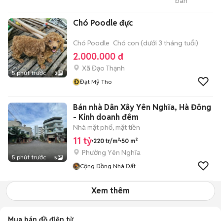
bán
Chi
Chó Poodle đực
Chó Poodle
Chó con (dưới 3 tháng tuổi)
2.000.000 đ
Xã Đạo Thạnh
5 phút trước
3
Đ
Đạt Mỹ Tho
Bán nhà Dân Xây Yên Nghĩa, Hà Đông
- Kinh doanh đêm
Nhà mặt phố, mặt tiền
11 tỷ
220 tr/m²
50 m²
Phường Yên Nghĩa
5 phút trước
5
Cộng Đồng Nhà Đất
Xem thêm
Mua bán đồ điện tử