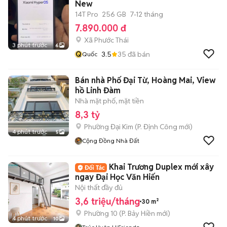
New
14T Pro
256 GB
7-12 tháng
7.890.000 đ
Xã Phước Thái
3 phút trước
6
Q
3.5
35
đã bán
Quốc
Bán nhà Phố Đại Từ, Hoàng Mai, View
hồ Linh Đàm
Nhà mặt phố, mặt tiền
8,3 tỷ
Phường Đại Kim
(
P. Định Công
mới)
4 phút trước
5
Cộng Đồng Nhà Đất
Khai Trương Duplex mới xây
ngay Đại Học Văn Hiến
Nội thất đầy đủ
3,6 triệu/tháng
30 m²
Phường 10
(
P. Bảy Hiền
mới)
4 phút trước
10