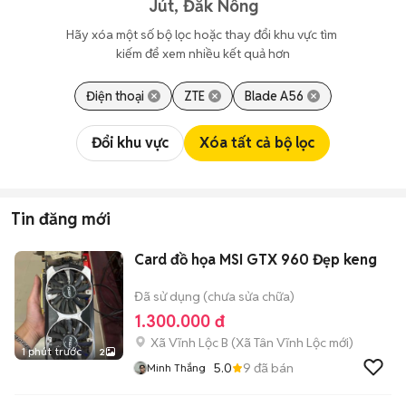
Jút, Đắk Nông
Hãy xóa một số bộ lọc hoặc thay đổi khu vực tìm 
kiếm để xem nhiều kết quả hơn
Điện thoại
ZTE
Blade A56
Đổi khu vực
Xóa tất cả bộ lọc
Tin đăng mới
Card đồ họa MSI GTX 960 Đẹp keng
Đã sử dụng (chưa sửa chữa)
1.300.000 đ
Xã Vĩnh Lộc B
(
Xã Tân Vĩnh Lộc
mới)
1 phút trước
2
5.0
9
đã bán
Minh Thắng