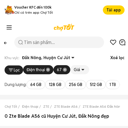
Voucher KFC đến 100k
Tải app
Chỉ có trên app Chợ Tốt
Khu vực:
Đắk Nông, Huyện Cư Jút
Xoá lọc
Điện thoại
67
Giá
Lọc
Dung lượng:
64 GB
128 GB
256 GB
512 GB
1 TB
2 
Chợ Tốt
Điện thoại
ZTE
ZTE Blade A56
ZTE Blade A56 Đắk Nông
0 Zte Blade A56 cũ Huyện Cư Jút, Đắk Nông đẹp