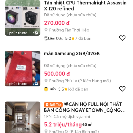
Tản nhiệt CPU Thermalright Assassin
X 120 refined
Đã sử dụng (chưa sửa chữa)
270.000 đ
Phường Tân Thới Hiệp
1 phút trước
1
5.0
7
đã bán
Lâm Đức
màn Samsung 3GB/32GB
Đã sử dụng (chưa sửa chữa)
500.000 đ
Phường Phú La
(
P. Kiến Hưng
mới)
1 phút trước
2
T
3.5
163
đã bán
Tuấn
🌟CĂN HỘ FULL NỘI THẤT
BAN CÔNG NGAY ETOWN_CỘNG
HOÀ
1 PN
Căn hộ dịch vụ, mini
5,2 triệu/tháng
50 m²
Phường 13
(
P. Tân Bình
mới)