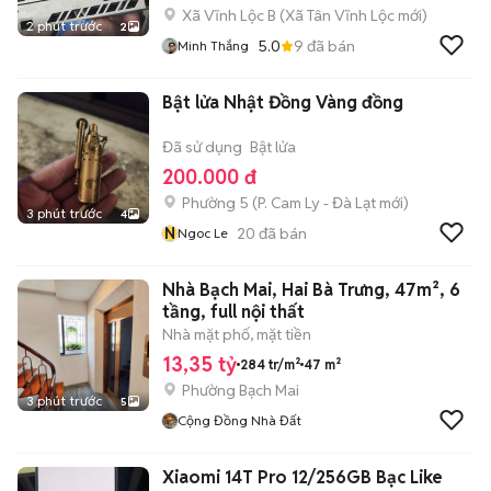
Xã Vĩnh Lộc B
(
Xã Tân Vĩnh Lộc
mới)
2 phút trước
2
5.0
9
đã bán
Minh Thắng
Bật lửa Nhật Đồng Vàng đồng
Đã sử dụng
Bật lửa
200.000 đ
Phường 5
(
P. Cam Ly - Đà Lạt
mới)
3 phút trước
4
N
20
đã bán
Ngoc Le
Nhà Bạch Mai, Hai Bà Trưng, 47m², 6
tầng, full nội thất
Nhà mặt phố, mặt tiền
13,35 tỷ
284 tr/m²
47 m²
Phường Bạch Mai
3 phút trước
5
Cộng Đồng Nhà Đất
Xiaomi 14T Pro 12/256GB Bạc Like