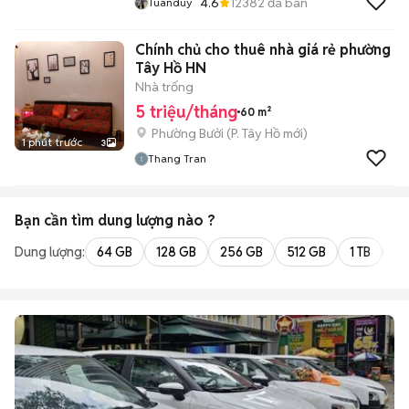
4.6
12382
đã bán
Tuanduy
Chính chủ cho thuê nhà giá rẻ phường
Tây Hồ HN
Nhà trống
5 triệu/tháng
60 m²
Phường Bưởi
(
P. Tây Hồ
mới)
1 phút trước
3
Thang Tran
Bạn cần tìm
dung lượng
nào ?
Dung lượng:
64 GB
128 GB
256 GB
512 GB
1 TB
2 