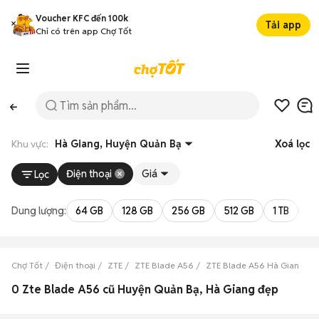
Voucher KFC đến 100k
Tải app
Chỉ có trên app Chợ Tốt
Khu vực:
Hà Giang, Huyện Quản Bạ
Xoá lọc
Điện thoại
Giá
Lọc
Dung lượng:
64 GB
128 GB
256 GB
512 GB
1 TB
2 
Chợ Tốt
Điện thoại
ZTE
ZTE Blade A56
ZTE Blade A56 Hà Giang
0 Zte Blade A56 cũ Huyện Quản Bạ, Hà Giang đẹp