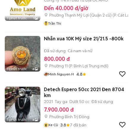
Công Ty TNHH Đầu Tư Địa Ốc AMO
Đến 40.000 đ/giờ
Phường Thạnh Mỹ Lợi (Quận 2 cũ)
(
P. Cát Lái
m
1 phút trước
1
T
Trần Thi
Nhẫn xua 10K Mỹ size 21/21.5 -800k
Đã sử dụng
Cả nam và nữ
800.000 đ
Phường 11
(
P. Bình Lợi Trung
mới)
1 phút trước
6
4.8
Minh Nguyen H
Detech Espero 50cc 2021 Đen 8704
km
2021
Tay ga
Dưới 50 cc
Đã sử dụng
7.900.000 đ
Phường Bình Trị Đông
1 phút trước
8
x
3.8
7
đã bán
Xe Cũ