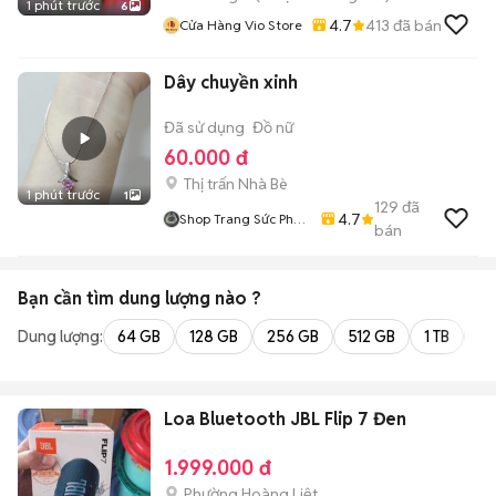
1 phút trước
6
4.7
413
đã bán
Cửa Hàng Vio Store
Dây chuyền xinh
Đã sử dụng
Đồ nữ
60.000 đ
Thị trấn Nhà Bè
1 phút trước
1
129
đã
4.7
Shop Trang Sức Phụ
bán
Kiện
Bạn cần tìm
dung lượng
nào ?
Dung lượng:
64 GB
128 GB
256 GB
512 GB
1 TB
2 
Loa Bluetooth JBL Flip 7 Đen
1.999.000 đ
Phường Hoàng Liệt