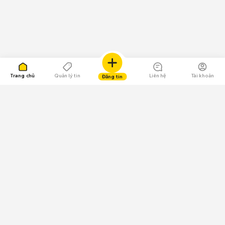
Trang chủ
Quản lý tin
Liên hệ
Tài khoản
Đăng tin
109.000 Bình chọn
Tải ứng dụng Chợ Tốt
Về Chợ Tốt
Quy chế sàn
Chính sách bảo mật
Giải quyết tranh chấp
CÔNG TY TNHH CHỢ TỐT - Người đại diện theo pháp luật: