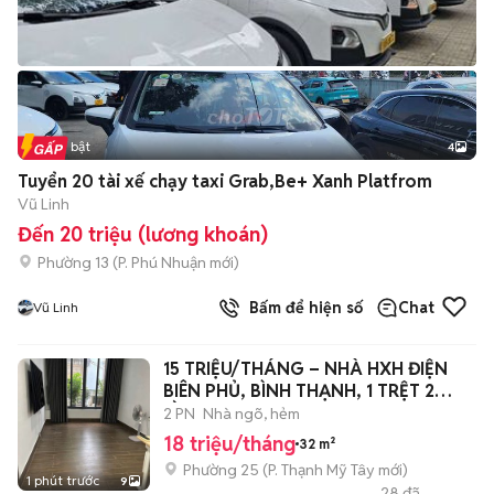
Tin nổi bật
4
Tuyển 20 tài xế chạy taxi Grab,Be+ Xanh Platfrom
Vũ Linh
Đến 20 triệu (lương khoán)
Phường 13
(
P. Phú Nhuận
mới)
Bấm để hiện số
Chat
Vũ Linh
15 TRIỆU/THÁNG – NHÀ HXH ĐIỆN
BIÊN PHỦ, BÌNH THẠNH, 1 TRỆT 2
LẦU, 2PN
2 PN
Nhà ngõ, hẻm
18 triệu/tháng
32 m²
Phường 25
(
P. Thạnh Mỹ Tây
mới)
1 phút trước
9
28
đã