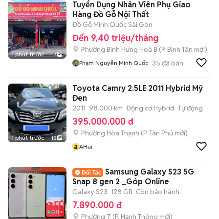
Tuyển Dụng Nhân Viên Phụ Giao
Hàng Đồ Gỗ Nội Thất
Đồ Gỗ Minh Quốc Sài Gòn
Đến 9,40 triệu/tháng
Phường Bình Hưng Hoà B
(
P. Bình Tân
mới)
1 phút trước
1
35
đã bán
Phạm Nguyễn Minh Quốc
Toyota Camry 2.5LE 2011 Hybrid Mỹ
Đen
2011
98.000 km
Động cơ Hybrid
Tự động
395.000.000 đ
Phường Hòa Thạnh
(
P. Tân Phú
mới)
1 phút trước
10
a
AHai
Samsung Galaxy S23 5G
Snap 8 gen 2 _Góp Online
Galaxy S23
128 GB
Còn bảo hành
7.890.000 đ
Phường 7
(
P. Hạnh Thông
mới)