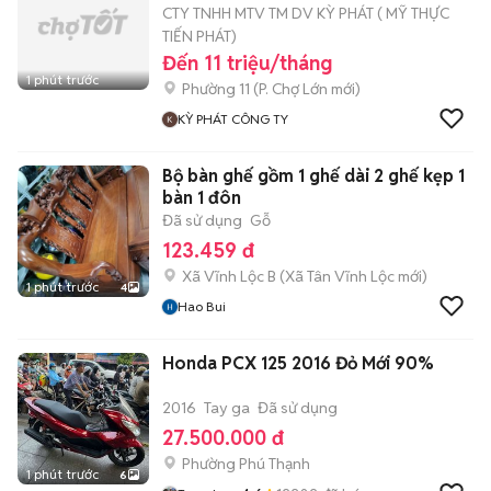
CTY TNHH MTV TM DV KỲ PHÁT ( MỸ THỰC
TIẾN PHÁT)
Đến 11 triệu/tháng
1 phút trước
Phường 11
(
P. Chợ Lớn
mới)
KỲ PHÁT CÔNG TY
Bộ bàn ghế gồm 1 ghế dài 2 ghế kẹp 1
bàn 1 đôn
Đã sử dụng
Gỗ
123.459 đ
Xã Vĩnh Lộc B
(
Xã Tân Vĩnh Lộc
mới)
1 phút trước
4
Hao Bui
Honda PCX 125 2016 Đỏ Mới 90%
2016
Tay ga
Đã sử dụng
27.500.000 đ
Phường Phú Thạnh
1 phút trước
6