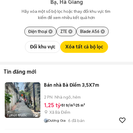
Bạ, Hà Giang
Hãy xóa một số bộ lọc hoặc thay đổi khu vực tìm 
kiếm để xem nhiều kết quả hơn
Điện thoại
ZTE
Blade A56
Đổi khu vực
Xóa tất cả bộ lọc
Tin đăng mới
Bán nhà Bà Điểm 3,5X7m
2 PN
Nhà ngõ, hẻm
1,25 tỷ
51 tr/m²
25 m²
Xã Bà Điểm
1 phút trước
3
6
đã bán
Dương Gia