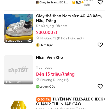
5.0
Chuyên Trang BĐS
bán
Lan Đào
Giày thể thao Nam size 40-43 Xám,
Nâu, Trắng
Đã sử dụng
Đồ nam
200.000 đ
Phường 13
(
P. Hòa Hưng
mới)
1 phút trước
1
T
Thức Trịnh
Nhân Viên Kho
Treehouse
Đến 15 triệu/tháng
Phường Dương Nội
1 phút trước
Lê Anh Đức
TUYỂN NV TELESALE CHECK C
QUẬN 2 THU NHẬP CAO