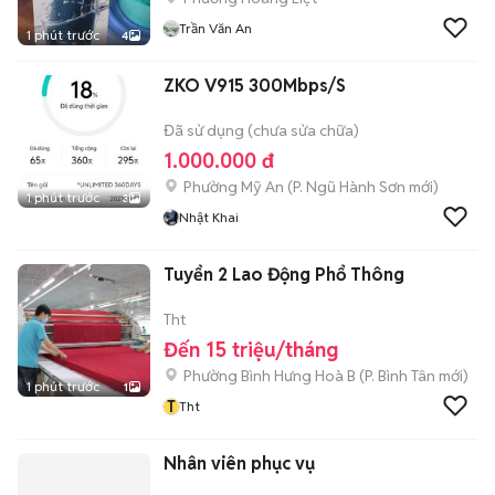
Trần Văn An
1 phút trước
4
ZKO V915 300Mbps/S
Đã sử dụng (chưa sửa chữa)
1.000.000 đ
Phường Mỹ An
(
P. Ngũ Hành Sơn
mới)
1 phút trước
3
Nhật Khai
Tuyển 2 Lao Động Phổ Thông
Tht
Đến 15 triệu/tháng
Phường Bình Hưng Hoà B
(
P. Bình Tân
mới)
1 phút trước
1
T
Tht
Nhân viên phục vụ