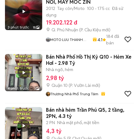
NỒI, MÁY MÓC ZIN
2012
Tay côn/Moto
100 - 175 cc
Đã sử
dụng
19.202.122 đ
3 phút trước
15
Q. Phú Nhuận
(
P. Cầu Kiệu
mới)
184
đã
4.1
MOTO LUU THANH
bán
HAI-Cua Hang MOTO
LUU THANH HAI 77A
Bán Nhà Phố Hồ Thị Kỷ Q10 - Hẻm Xe
Hoang Van Thu , PN ,
TPHCM
Hơi - 2.98 Tỷ
Nhà ngõ, hẻm
2,98 tỷ
Quận 10
(
P. Vườn Lài
mới)
4 phút trước
3
Thương Nhà Phố Trung Tâm
Bán nhà hẻm Trần Phú Q5, 2 tầng,
2PN, 4.3 tỷ
2 PN
Nhà mặt phố, mặt tiền
4,3 tỷ
Quận 5
(
P. Chợ Quán
mới)