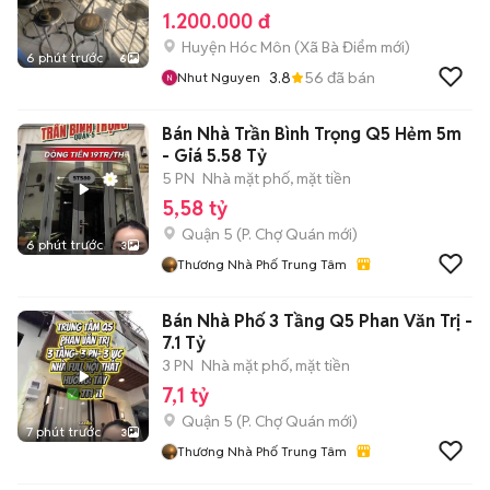
1.200.000 đ
Huyện Hóc Môn
(
Xã Bà Điểm
mới)
6 phút trước
6
3.8
56
đã bán
Nhut Nguyen
Bán Nhà Trần Bình Trọng Q5 Hẻm 5m
- Giá 5.58 Tỷ
5 PN
Nhà mặt phố, mặt tiền
5,58 tỷ
Quận 5
(
P. Chợ Quán
mới)
6 phút trước
3
Thương Nhà Phố Trung Tâm
Bán Nhà Phố 3 Tầng Q5 Phan Văn Trị -
7.1 Tỷ
3 PN
Nhà mặt phố, mặt tiền
7,1 tỷ
Quận 5
(
P. Chợ Quán
mới)
7 phút trước
3
Thương Nhà Phố Trung Tâm