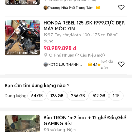
6 phút trước
3
Thương Nhà Phố Trung Tâm
HONDA REBEL 125 .ĐK 1999,CỰC ĐẸP.
MÁY MÓC ZIN
1997
Tay côn/Moto
100 - 175 cc
Đã sử
dụng
98.989.898 đ
6 phút trước
20
Q. Phú Nhuận
(
P. Cầu Kiệu
mới)
184
đã
4.1
MOTO LUU THANH
bán
HAI-Cua Hang MOTO
LUU THANH HAI 77A
Hoang Van Thu , PN ,
Bạn cần tìm
dung lượng
nào ?
TPHCM
Dung lượng:
64 GB
128 GB
256 GB
512 GB
1 TB
2 
Bàn TRÒN 1m2 inox + 12 ghế Đẩu,Ghế
GAMING Rẻ.!
Đã sử dụng
Nệm