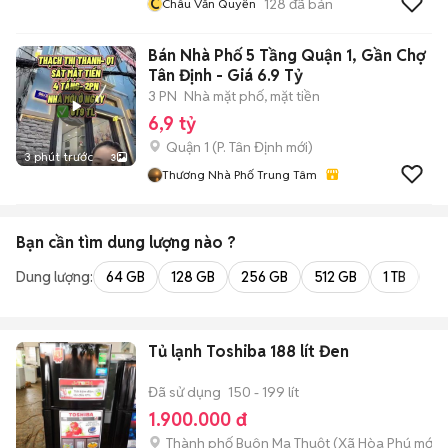
C
128
đã bán
Châu Văn Quyền
Bán Nhà Phố 5 Tầng Quận 1, Gần Chợ
Tân Định - Giá 6.9 Tỷ
3 PN
Nhà mặt phố, mặt tiền
6,9 tỷ
Quận 1
(
P. Tân Định
mới)
3 phút trước
3
Thương Nhà Phố Trung Tâm
Bạn cần tìm
dung lượng
nào ?
Dung lượng:
64 GB
128 GB
256 GB
512 GB
1 TB
2 
Tủ lạnh Toshiba 188 lít Đen
Đã sử dụng
150 - 199 lít
1.900.000 đ
Thành phố Buôn Ma Thuột
(
Xã Hòa Phú
mới)