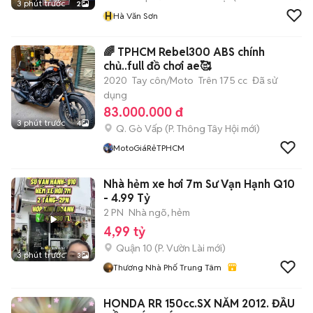
3 phút trước
2
H
Hà Văn Sơn
🌈 TPHCM Rebel300 ABS chính
chủ..full đồ chơi ae🥰
2020
Tay côn/Moto
Trên 175 cc
Đã sử
dụng
83.000.000 đ
3 phút trước
4
Q. Gò Vấp
(
P. Thông Tây Hội
mới)
MotoGiáRẻTPHCM
Nhà hẻm xe hơi 7m Sư Vạn Hạnh Q10
- 4.99 Tỷ
2 PN
Nhà ngõ, hẻm
4,99 tỷ
Quận 10
(
P. Vườn Lài
mới)
3 phút trước
3
Thương Nhà Phố Trung Tâm
HONDA RR 150cc.SX NĂM 2012. ĐẦU