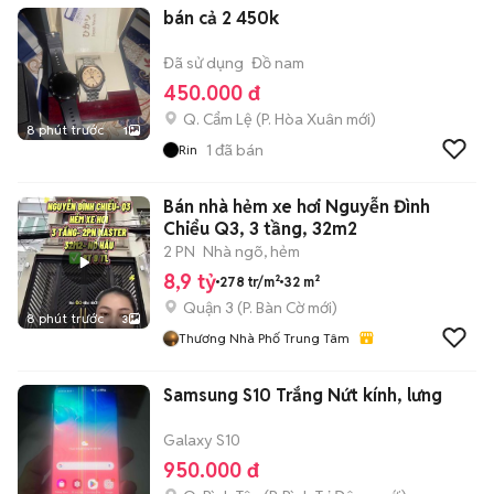
bán cả 2 450k
Đã sử dụng
Đồ nam
450.000 đ
Q. Cẩm Lệ
(
P. Hòa Xuân
mới)
8 phút trước
1
1
đã bán
Rin
Bán nhà hẻm xe hơi Nguyễn Đình
Chiểu Q3, 3 tầng, 32m2
2 PN
Nhà ngõ, hẻm
8,9 tỷ
278 tr/m²
32 m²
Quận 3
(
P. Bàn Cờ
mới)
8 phút trước
3
Thương Nhà Phố Trung Tâm
Samsung S10 Trắng Nứt kính, lưng
Galaxy S10
950.000 đ