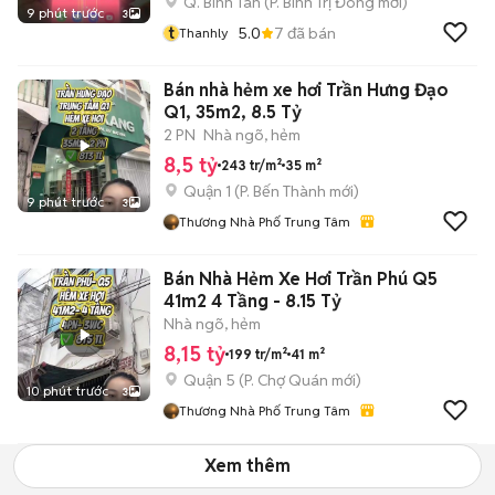
Q. Bình Tân
(
P. Bình Trị Đông
mới)
9 phút trước
3
t
5.0
7
đã bán
Thanhly
Bán nhà hẻm xe hơi Trần Hưng Đạo
Q1, 35m2, 8.5 Tỷ
2 PN
Nhà ngõ, hẻm
8,5 tỷ
243 tr/m²
35 m²
Quận 1
(
P. Bến Thành
mới)
9 phút trước
3
Thương Nhà Phố Trung Tâm
Bán Nhà Hẻm Xe Hơi Trần Phú Q5
41m2 4 Tầng - 8.15 Tỷ
Nhà ngõ, hẻm
8,15 tỷ
199 tr/m²
41 m²
Quận 5
(
P. Chợ Quán
mới)
10 phút trước
3
Thương Nhà Phố Trung Tâm
Xem thêm