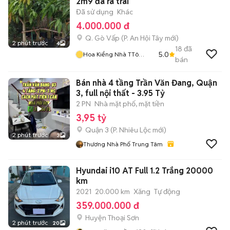
2m9 đã ra trái
Đã sử dụng
Khác
4.000.000 đ
Q. Gò Vấp
(
P. An Hội Tây
mới)
2 phút trước
4
18
đã
5.0
Hoa Kiểng Nhà TTô
bán
KKem
Bán nhà 4 tầng Trần Văn Đang, Quận
3, full nội thất - 3.95 Tỷ
2 PN
Nhà mặt phố, mặt tiền
3,95 tỷ
Quận 3
(
P. Nhiêu Lộc
mới)
2 phút trước
3
Thương Nhà Phố Trung Tâm
Hyundai i10 AT Full 1.2 Trắng 20000
km
2021
20.000 km
Xăng
Tự động
359.000.000 đ
Huyện Thoại Sơn
2 phút trước
20