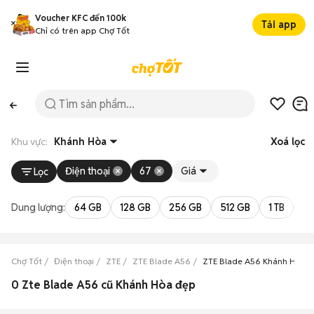
Voucher KFC đến 100k
Tải app
Chỉ có trên app Chợ Tốt
Khu vực:
Khánh Hòa
Xoá lọc
Điện thoại
67
Giá
Lọc
Dung lượng:
64 GB
128 GB
256 GB
512 GB
1 TB
2 
Chợ Tốt
Điện thoại
ZTE
ZTE Blade A56
ZTE Blade A56 Khánh Hòa
0 Zte Blade A56 cũ Khánh Hòa đẹp