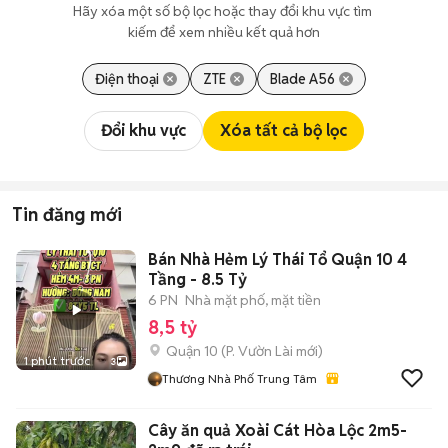
Hãy xóa một số bộ lọc hoặc thay đổi khu vực tìm 
kiếm để xem nhiều kết quả hơn
Điện thoại
ZTE
Blade A56
Đổi khu vực
Xóa tất cả bộ lọc
Tin đăng mới
Bán Nhà Hẻm Lý Thái Tổ Quận 10 4
Tầng - 8.5 Tỷ
6 PN
Nhà mặt phố, mặt tiền
8,5 tỷ
Quận 10
(
P. Vườn Lài
mới)
1 phút trước
3
Thương Nhà Phố Trung Tâm
Cây ăn quả Xoài Cát Hòa Lộc 2m5-