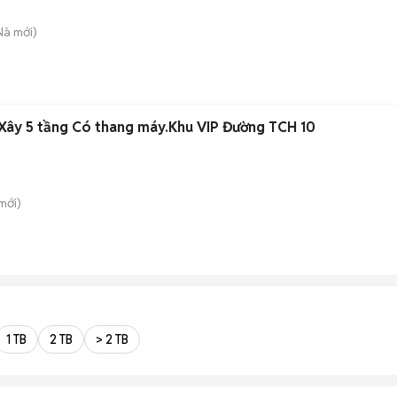
Nà
mới)
Xây 5 tầng Có thang máy.Khu VIP Đường TCH 10
mới)
1 TB
2 TB
> 2 TB