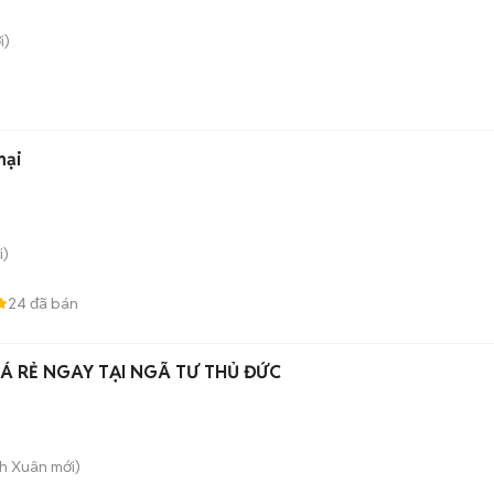
i)
mại
i)
24
đã bán
Á RẺ NGAY TẠI NGÃ TƯ THỦ ĐỨC
nh Xuân
mới)