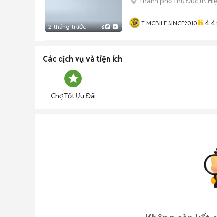
Thành phố Thủ Đức
(
P. Hi
4.4
T MOBILE SINCE2010
2 tháng trước
6
Các dịch vụ và tiện ích
Chợ Tốt Ưu Đãi