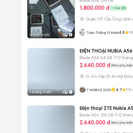
Blade A56
128 GB
1.800.000 đ
Giá tốt
Quận 1
(
P. Cầu Ông Lãnh
4.8
9
Toàn Thắng Sĩ Mobi
4 tuần trước
3
ĐIỆN THOẠI NUBIA A56
Blade A56
64 GB
7-12 tháng
2.640.000 đ
Kèm phụ kiệ
Q. Gò Vấp
(
P. An Hội Đôn
4.7
113
T MOBILE 2010
1 tháng trước
6
Điện thoại ZTE 
Blade A56
128 GB
7-12 thán
2.640.000 đ
Kèm phụ kiệ