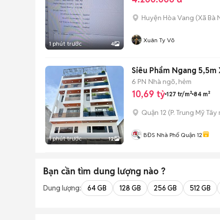
Huyện Hòa Vang
(
Xã Bà 
Xuân Ty Võ
1 phút trước
4
Siêu Phẩm Ngang 5,5m 
6 PN
Nhà ngõ, hẻm
10,69 tỷ
127 tr/m²
84 m²
Quận 12
(
P. Trung Mỹ Tây
BĐS Nhà Phố Quận 12
1 phút trước
12
Bạn cần tìm
dung lượng
nào ?
Dung lượng:
64 GB
128 GB
256 GB
512 GB