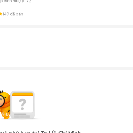
ệp Bình
mới)
72
149
đã bán