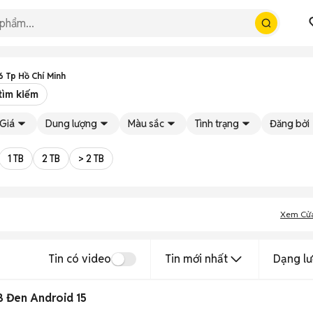
 Tp Hồ Chí Minh
tìm kiếm
Giá
Dung lượng
Màu sắc
Tình trạng
Đăng bởi
1 TB
2 TB
> 2 TB
Xem Cử
Tin có video
Tin mới nhất
Dạng lư
B Đen Android 15