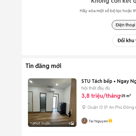
Không còn kết q
Hãy xóa một số bộ lọc hoặc t
Điện thoại
Đổi khu
Tin đăng mới
STU Tách bếp • Ngay Ng
Nội thất đầy đủ
3,8 triệu/tháng
25 m²
Quận 12
(
P. An Phú Đông
Tai Nguyen
1 phút trước
5