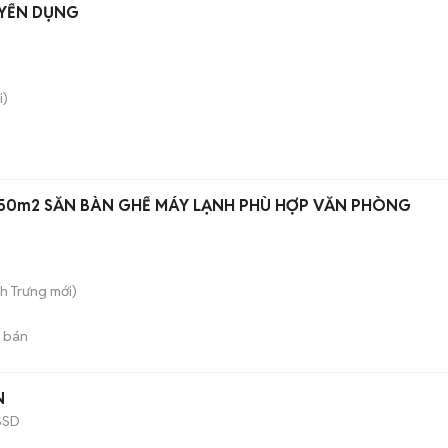
UYỂN DỤNG
i)
 50m2 SẴN BÀN GHẾ MÁY LẠNH PHÙ HỢP VĂN PHÒNG
nh Trưng
mới)
 bán
N
SSD