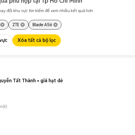
uả phù hợp tại Tp Hồ Chí Minh
hay đổi khu vực tìm kiếm để xem nhiều kết quả hơn
ZTE
Blade A56
 vực
Xóa tất cả bộ lọc
uyễn Tất Thành • giá hạt dẻ
mới)