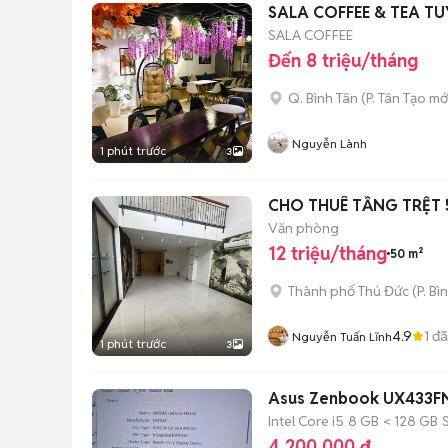
SALA COFFEE & TEA T
SALA COFFEE
Đến 8 triệu/tháng
Q. Bình Tân
(
P. Tân Tạo
mớ
Nguyễn Lành
1 phút trước
3
CHO THUÊ TẦNG TRỆT
Văn phòng
12 triệu/tháng
50 m²
Thành phố Thủ Đức
(
P. Bì
4.9
1
đã
Nguyễn Tuấn Lĩnh
1 phút trước
3
Asus Zenbook UX433F
Intel Core i5
8 GB
< 128 GB
4.200.000 đ