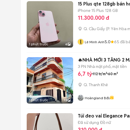
15 Plus qte 128gb bán h
iPhone 15 Plus
128 GB
11.300.000 đ
Q. Cầu Giấy
(
P. Yên Hòa
m
l
5.0
65
đã b
Lê Minh Anh
1 phút trước
6
🔥NHÀ MỚI 3 TẦNG 2 
3 PN
Nhà mặt phố, mặt tiền
6,7 tỷ
112 tr/m²
60 m²
Q. Thanh Khê
Hoàngland Bđs
1 phút trước
12
Túi đeo vai Elegance Pa
Đã sử dụng
Đồ nữ
310.000 đ