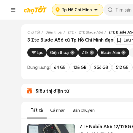
Tp Hồ Chí Minh
Chợ Tốt
Điện thoại
ZTE
ZTE Blade A56
ZTE Blade A56
3 Zte Blade A56 cũ Tp Hồ Chí Minh đẹp
Lưu 
Lọc
Điện thoại
ZTE
Blade A56
Dung lượng:
64 GB
128 GB
256 GB
512 GB
Siêu thị điện tử
Tất cả
Cá nhân
Bán chuyên
ZTE Nubia A56 12/128G