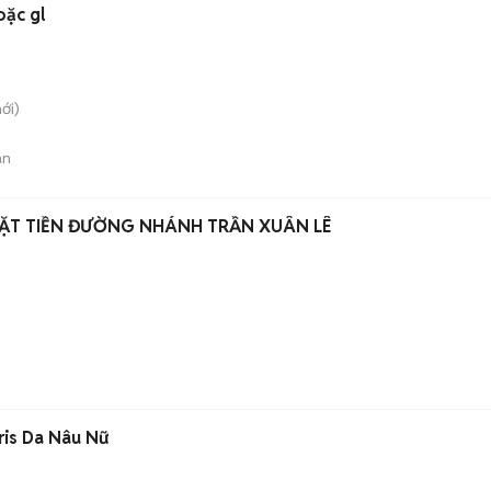
oặc gl
ới)
án
MẶT TIỀN ĐƯỜNG NHÁNH TRẦN XUÂN LÊ
ris Da Nâu Nữ