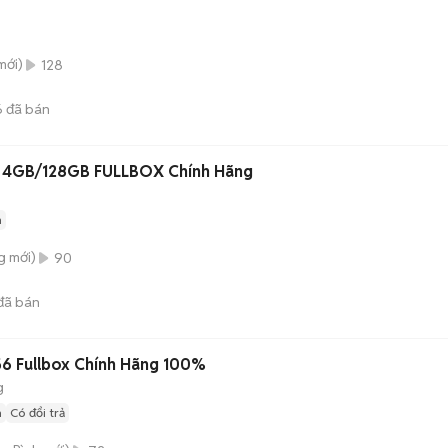
mới)
128
6
đã bán
 4GB/128GB FULLBOX Chính Hãng
n
g
mới)
90
đã bán
Nubia A56 Fullbox Chính Hãng 100%
g
n
Có đổi trả