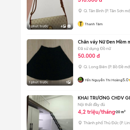
Q. Tân Bình
(
P. Tân Sơn
mớ
T
Thanh Tâm
1 phút trước
6
Chân váy Nữ Đen Mềm 
Đã sử dụng
Đồ nữ
50.000 đ
Q. Long Biên
(
P. Bồ Đề
mớ
5.0
Yến Nguyễn Thi Hoàng
1 phút trước
1
KHAI TRƯƠNG CHDV GI
Nội thất đầy đủ
4,2 triệu/tháng
20 m²
Thành phố Thủ Đức
(
P. Li