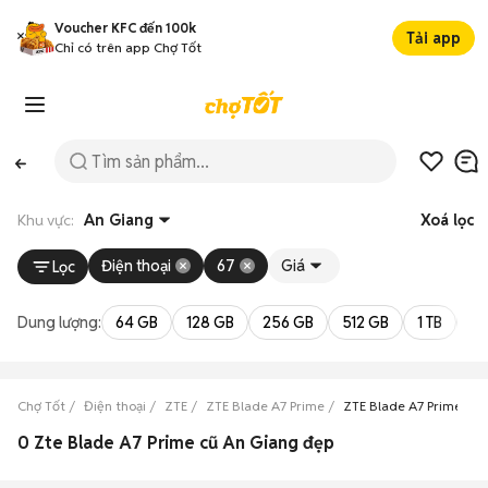
Voucher KFC đến 100k
Tải app
Chỉ có trên app Chợ Tốt
Khu vực:
An Giang
Xoá lọc
Điện thoại
67
Giá
Lọc
Dung lượng:
64 GB
128 GB
256 GB
512 GB
1 TB
2 
Chợ Tốt
Điện thoại
ZTE
ZTE Blade A7 Prime
ZTE Blade A7 Prime An
0 Zte Blade A7 Prime cũ An Giang đẹp