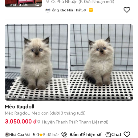
Q. Phú Nhuận
(
P. Đức Nhuận
mới)
1 phút trước
1
Tổng Kho Nội Thất59
Tin nổi bật
2
Mèo Ragdoll
Mèo Ragdoll
Mèo con (dưới 3 tháng tuổi)
3.050.000 đ
Huyện Thanh Trì
(
P. Thanh Liệt
mới)
5.0
8
đã bán
Bấm để hiện số
Chat
Nhà Của Voi