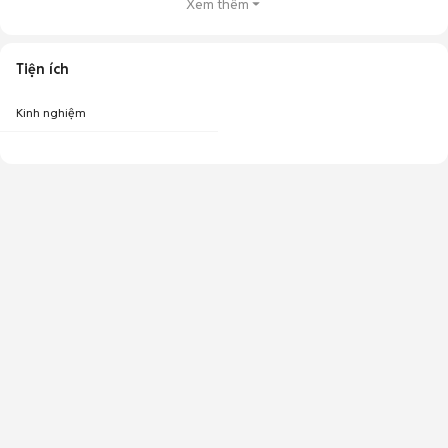
Xem thêm
Tiện ích
Kinh nghiệm