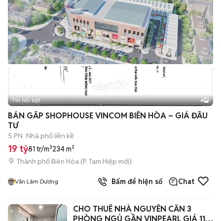
Tin nổi bật
4
BÁN GẤP SHOPHOUSE VINCOM BIÊN HÒA – GIÁ ĐẦU
TƯ
5 PN
Nhà phố liền kề
19 tỷ
81 tr/m²
234 m²
Thành phố Biên Hòa
(
P. Tam Hiệp
mới)
Bấm để hiện số
Chat
Văn Lâm Dương
CHO THUÊ NHÀ NGUYÊN CĂN 3
PHÒNG NGỦ GẦN VINPEARL GIÁ 11