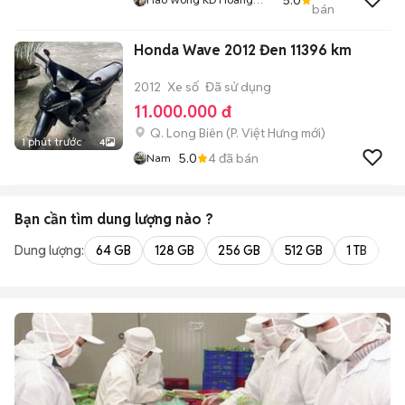
bán
Phát
Honda Wave 2012 Đen 11396 km
2012
Xe số
Đã sử dụng
11.000.000 đ
Q. Long Biên
(
P. Việt Hưng
mới)
1 phút trước
4
5.0
4
đã bán
Nam
Bạn cần tìm
dung lượng
nào ?
Dung lượng:
64 GB
128 GB
256 GB
512 GB
1 TB
2 