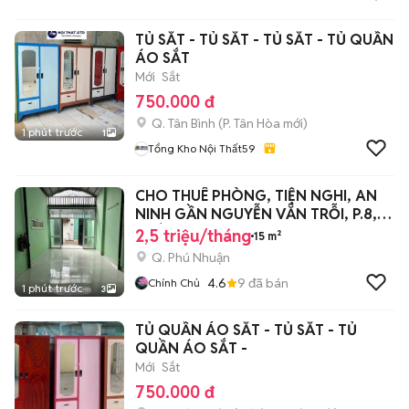
TỦ SẮT - TỦ SẮT - TỦ SẮT - TỦ QUẦN
ÁO SẮT
Mới
Sắt
750.000 đ
Q. Tân Bình
(
P. Tân Hòa
mới)
1 phút trước
1
Tổng Kho Nội Thất59
CHO THUÊ PHÒNG, TIỆN NGHI, AN
NINH GẦN NGUYỄN VẴN TRỖI, P.8,
PHÚ NHUẬN
2,5 triệu/tháng
15 m²
Q. Phú Nhuận
4.6
9
đã bán
Chính Chủ
1 phút trước
3
TỦ QUẦN ÁO SẮT - TỦ SẮT - TỦ
QUẦN ÁO SẮT -
Mới
Sắt
750.000 đ