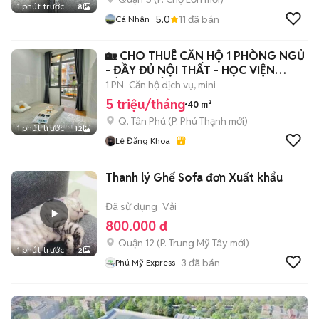
1 phút trước
8
5.0
11
đã bán
Cá Nhân
🏡 CHO THUÊ CĂN HỘ 1 PHÒNG NGỦ
- ĐẦY ĐỦ NỘI THẤT - HỌC VIỆN
HÀNG KHÔNG
1 PN
Căn hộ dịch vụ, mini
5 triệu/tháng
40 m²
Q. Tân Phú
(
P. Phú Thạnh
mới)
1 phút trước
12
Lê Đăng Khoa
Thanh lý Ghế Sofa đơn Xuất khẩu
Đã sử dụng
Vải
800.000 đ
Quận 12
(
P. Trung Mỹ Tây
mới)
1 phút trước
2
3
đã bán
Phú Mỹ Express