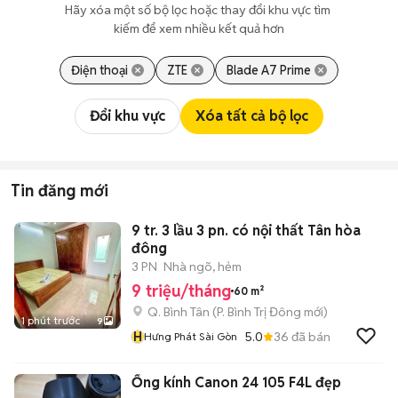
Hãy xóa một số bộ lọc hoặc thay đổi khu vực tìm 
kiếm để xem nhiều kết quả hơn
Điện thoại
ZTE
Blade A7 Prime
Đổi khu vực
Xóa tất cả bộ lọc
Tin đăng mới
9 tr. 3 lầu 3 pn. có nội thất Tân hòa
đông
3 PN
Nhà ngõ, hẻm
9 triệu/tháng
60 m²
Q. Bình Tân
(
P. Bình Trị Đông
mới)
1 phút trước
9
H
5.0
36
đã bán
Hưng Phát Sài Gòn
Ống kính Canon 24 105 F4L đẹp