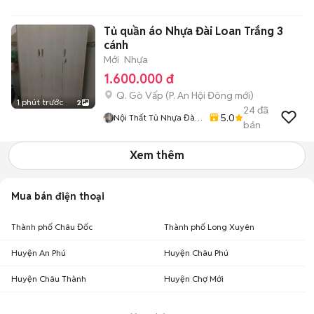
Tủ quần áo Nhựa Đài Loan Trắng 3
cánh
Mới
Nhựa
1.600.000 đ
Q. Gò Vấp
(
P. An Hội Đông
mới)
1 phút trước
2
24
đã
5.0
Nội Thất Tủ Nhựa Đài
bán
Loan Minh Quân
Xem thêm
Mua bán điện thoại
Thành phố Châu Đốc
Thành phố Long Xuyên
Huyện An Phú
Huyện Châu Phú
Huyện Châu Thành
Huyện Chợ Mới