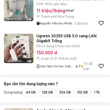
TRIỆU
3 PN
Nhà ngõ, hẻm
11 triệu/tháng
70 m²
Thành phố Nha Trang
1 phút trước
5
2
đã bán
Nguyễn Trần Duy Phước
Ugreen 20255 USB 3.0 sang LAN
Gigabit Trắng
Đã sử dụng (chưa sửa chữa)
150.000 đ
Quận 12
(
P. Thới An
mới)
1 phút trước
2
55
đã
4.7
Cửa Tiệm Tin Học Tuấn
bán
Anh
Bạn cần tìm
dung lượng
nào ?
Dung lượng:
64 GB
128 GB
256 GB
512 GB
1 TB
2 