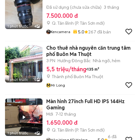
Đã sử dụng (chưa sửa chữa)
3 tháng
7.500.000 đ
Q. Tân Bình
(
P. Tân Sơn
mới)
1 phút trước
4
5.0
267
đã bán
Kencamera
Cho thuê nhà nguyên căn trung tâm
phố Buôn Ma Thuột
3 PN
Hướng Đông Bắc
Nhà ngõ, hẻm
5,5 triệu/tháng
135 m²
Thành phố Buôn Ma Thuột
1 phút trước
5
M
Mr Long
Màn hình 27inch Full HD IPS 144Hz
Gaming
Mới
7-12 tháng
1.650.000 đ
Q. Tân Bình
(
P. Tân Sơn
mới)
1 phút trước
4
6
đã
5.0
Hào Wong KD Hoàng