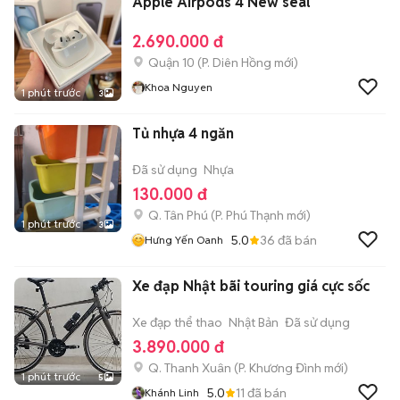
Apple Airpods 4 New seal
2.690.000 đ
Quận 10
(
P. Diên Hồng
mới)
Khoa Nguyen
1 phút trước
3
Tủ nhựa 4 ngăn
Đã sử dụng
Nhựa
130.000 đ
Q. Tân Phú
(
P. Phú Thạnh
mới)
1 phút trước
3
5.0
36
đã bán
Hưng Yến Oanh
Xe đạp Nhật bãi touring giá cực sốc
Xe đạp thể thao
Nhật Bản
Đã sử dụng
3.890.000 đ
Q. Thanh Xuân
(
P. Khương Đình
mới)
1 phút trước
5
5.0
11
đã bán
Khánh Linh