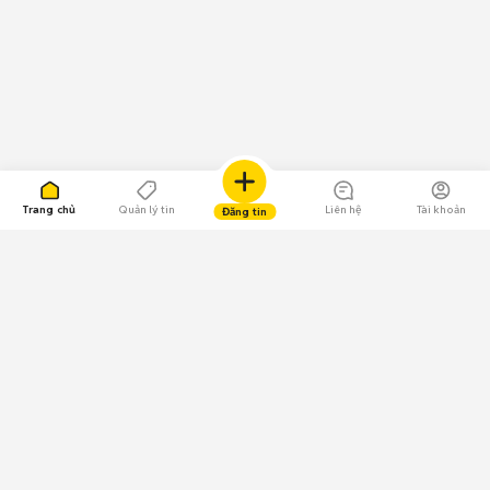
Trang chủ
Quản lý tin
Liên hệ
Tài khoản
Đăng tin
109.000 Bình chọn
Tải ứng dụng Chợ Tốt
Về Chợ Tốt
Quy chế sàn