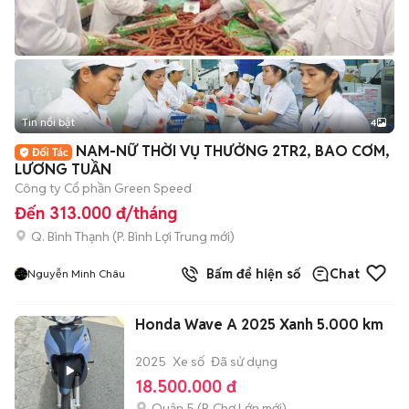
Tin nổi bật
4
NAM-NỮ THỜI VỤ THƯỞNG 2TR2, BAO CƠM,
LƯƠNG TUẦN
Công ty Cổ phần Green Speed
Đến 313.000 đ/tháng
Q. Bình Thạnh
(
P. Bình Lợi Trung
mới)
Bấm để hiện số
Chat
Nguyễn Minh Châu
Honda Wave A 2025 Xanh 5.000 km
2025
Xe số
Đã sử dụng
18.500.000 đ
Quận 5
(
P. Chợ Lớn
mới)