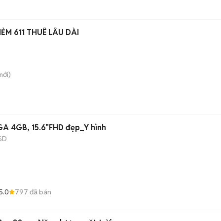
ẺM 611 THUÊ LÂU DÀI
ới)
A 4GB, 15.6"FHD đẹp_Y hình
SD
5.0
797
đã bán