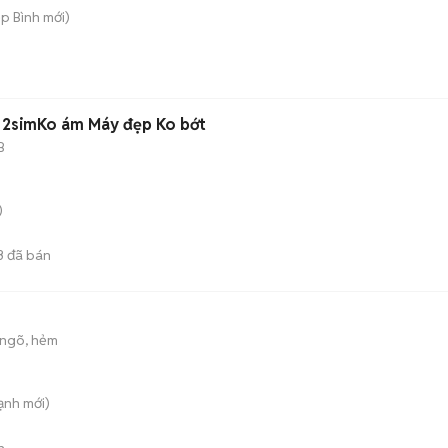
ệp Bình
mới)
m 2simKo ám Máy đẹp Ko bớt
B
)
3
đã bán
ngõ, hẻm
ạnh
mới)
n