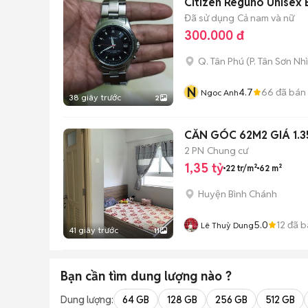
Citizen Reguno Unisex 
Đã sử dụng
Cả nam và nữ
300.000 đ
Q. Tân Phú
(
P. Tân Sơn Nhì
N
4.7
66
đã bán
Ngoc Anh
38 giây trước
2
CĂN GÓC 62M2 GIÁ 
2 PN
Chung cư
1,35 tỷ
22 tr/m²
62 m²
Huyện Bình Chánh
5.0
12
đã b
Lê Thuỳ Dung
41 giây trước
11
Bạn cần tìm
dung lượng
nào ?
Dung lượng:
64 GB
128 GB
256 GB
512 GB