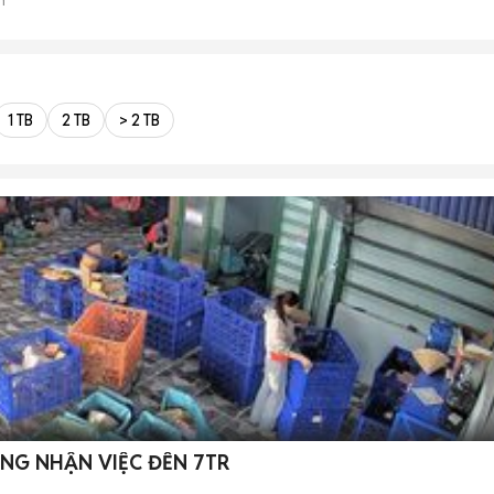
1 TB
2 TB
> 2 TB
ỞNG NHẬN VIỆC ĐẾN 7TR