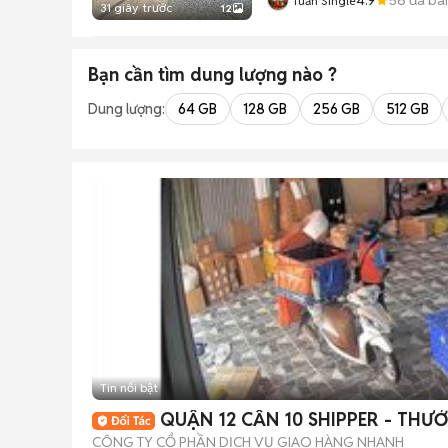
Tuấn Single
31 giây trước
12
Bạn cần tìm
dung lượng
nào ?
Dung lượng:
64 GB
128 GB
256 GB
512 GB
Tin nổi bật
QUẬN 12 CẦN 10 SHIPPER - THƯ
CÔNG TY CỔ PHẦN DỊCH VỤ GIAO HÀNG NHANH