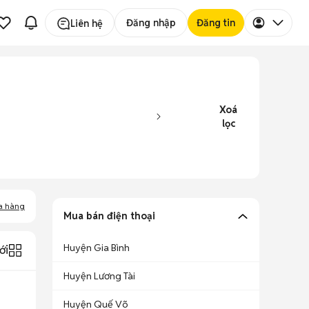
Đăng nhập
Đăng tin
Liên hệ
Xoá
lọc
a hàng
Mua bán điện thoại
Huyện Gia Bình
ới
Huyện Lương Tài
Huyện Quế Võ