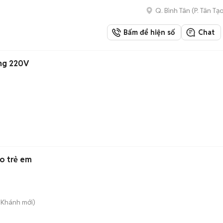
Q. Bình Tân
(
P. Tân Tạ
Bấm để hiện số
Chat
ng 220V
ho trẻ em
n Khánh
mới)