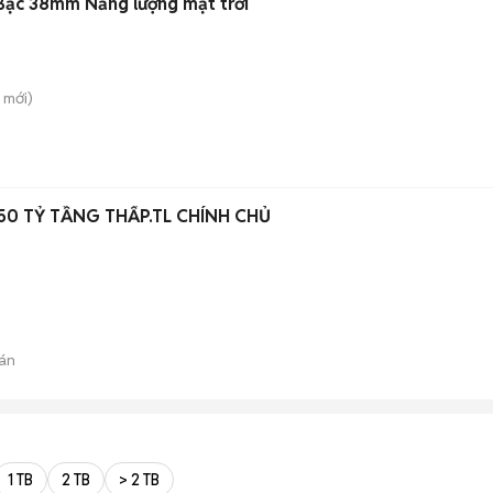
Bạc 38mm Năng lượng mặt trời
mới)
1.350 TỶ TẦNG THẤP.TL CHÍNH CHỦ
án
1 TB
2 TB
> 2 TB