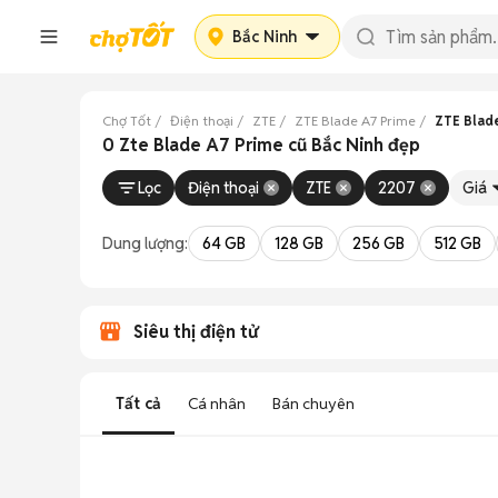
Bắc Ninh
Chợ Tốt
Điện thoại
ZTE
ZTE Blade A7 Prime
ZTE Blade
0 Zte Blade A7 Prime cũ Bắc Ninh đẹp
Lọc
Điện thoại
ZTE
2207
Giá
Dung lượng:
64 GB
128 GB
256 GB
512 GB
Siêu thị điện tử
Tất cả
Cá nhân
Bán chuyên