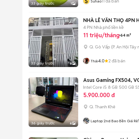
S
11
đã bán
Suhao
33 giây trước
1
NHÀ LÊ VĂN THỌ 4PN H
4 PN
Nhà phố liền kề
11 triệu/tháng
64 m²
Q. Gò Vấp
(
P. An Hội Tây
m
4.0
2
đã bán
Thái
33 giây trước
8
Asus Gaming FX504, VG
Intel Core i5
8 GB
500 GB
S
5.900.000 đ
Q. Thanh Khê
Laptop 2nd Bao Bền Giá Rẻ
36 giây trước
6