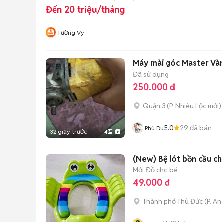
Đến 20 triệu/tháng
Tường Vy
Máy mài góc Master Và
Đã sử dụng
250.000 đ
Quận 3
(
P. Nhiêu Lộc
mới)
5.0
29
đã bán
Phù Du
32 giây trước
4
(New) Bệ lót bồn cầu c
Mới
Đồ cho bé
49.000 đ
Thành phố Thủ Đức
(
P. A