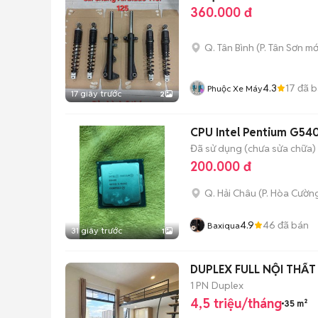
360.000 đ
Q. Tân Bình
(
P. Tân Sơn
mớ
4.3
17
đã b
Phuộc Xe Máy
17 giây trước
2
CPU Intel Pentium G54
Đã sử dụng (chưa sửa chữa)
200.000 đ
Q. Hải Châu
(
P. Hòa Cườn
4.9
46
đã bán
Baxiqua
31 giây trước
1
DUPLEX FULL NỘI THẤ
1 PN
Duplex
4,5 triệu/tháng
35 m²