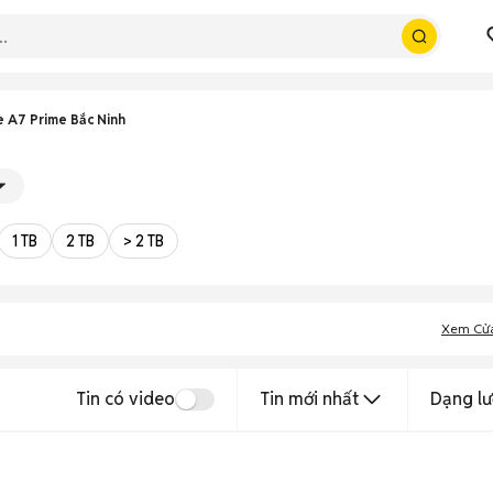
 A7 Prime Bắc Ninh
1 TB
2 TB
> 2 TB
Xem Cử
Tin có video
Tin mới nhất
Dạng lư