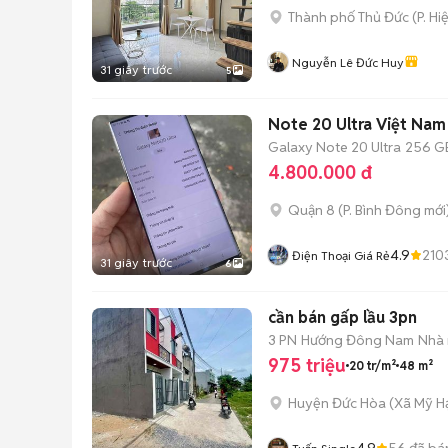
Thành phố Thủ Đức
(
P. Hi
Nguyễn Lê Đức Huy
31 giây trước
5
Note 20 Ultra Việt Na
Galaxy Note 20 Ultra
256 G
4.800.000 đ
Quận 8
(
P. Bình Đông
mới
4.9
210
Điện Thoại Giá Rẻ
31 giây trước
6
cần bán gấp lầu 3pn
3 PN
Hướng Đông Nam
Nhà 
975 triệu
20 tr/m²
48 m²
Huyện Đức Hòa
(
Xã Mỹ H
4.9
56
đã bá