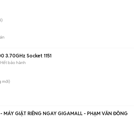
i)
án
00 3.70GHz Socket 1151
Hết bảo hành
g
mới)
T - MÁY GIẶT RIÊNG NGAY GIGAMALL - PHẠM VĂN ĐỒNG