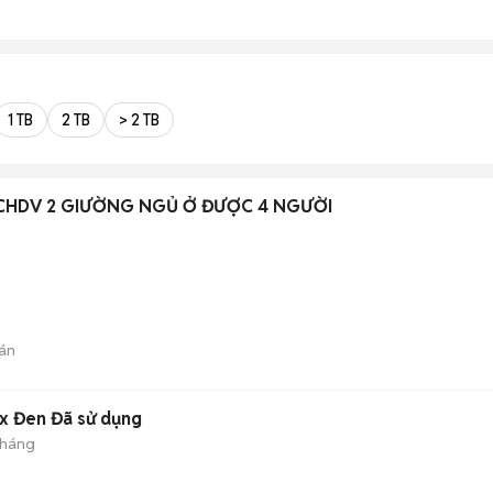
1 TB
2 TB
> 2 TB
CHDV 2 GIƯỜNG NGỦ Ở ĐƯỢC 4 NGƯỜI
án
x Đen Đã sử dụng
tháng