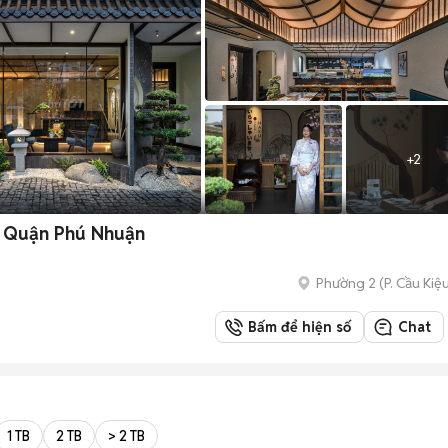
+
2
ế Quận Phú Nhuận
Phường 2
(
P. Cầu Kiệ
Bấm để hiện số
Chat
1 TB
2 TB
> 2 TB