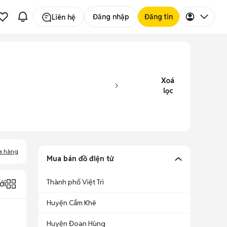
Đăng nhập
Đăng tin
Liên hệ
Xoá
lọc
a hàng
Mua bán đồ điện tử
Thành phố Việt Trì
ới
Huyện Cẩm Khê
Huyện Đoan Hùng