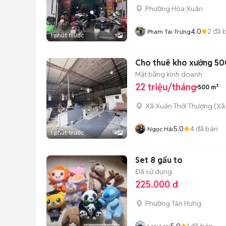
Phường Hòa Xuân
4.0
2
đã 
Pham Tai Trưng
1 phút trước
1
Cho thuê kho xưởng 500
Mặt bằng kinh doanh
22 triệu/tháng
500 m²
Xã Xuân Thới Thượng
(
Xã
5.0
4
đã bán
Ngọc Hải
1 phút trước
4
Set 8 gấu to
Đã sử dụng
225.000 đ
Phường Tân Hưng
5.0
1
đã bán