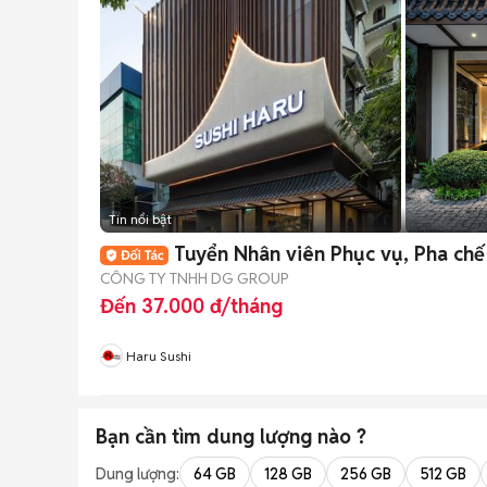
Tin nổi bật
Tuyển Nhân viên Phục vụ, Pha ch
CÔNG TY TNHH DG GROUP
Đến 37.000 đ/tháng
Haru Sushi
Bạn cần tìm
dung lượng
nào ?
Dung lượng:
64 GB
128 GB
256 GB
512 GB