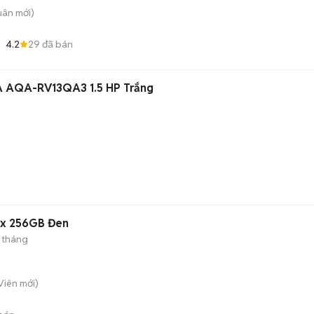
uân
mới)
4.2
29
đã bán
A AQA-RV13QA3 1.5 HP Trắng
ax 256GB Đen
 tháng
 Viên
mới)