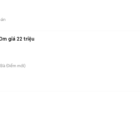
bán
m giá 22 triệu
 Bà Điểm
mới)