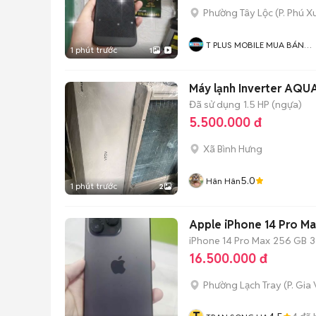
Phường Tây Lộc
(
P. Phú X
T PLUS MOBILE MUA BÁN
1 phút trước
1
ĐIỆN THOẠI
Máy lạnh Inverter AQU
Đã sử dụng
1.5 HP (ngựa)
5.500.000 đ
Xã Bình Hưng
5.0
Hân Hân
1 phút trước
2
Apple iPhone 14 Pro M
iPhone 14 Pro Max
256 GB
3
16.500.000 đ
Phường Lạch Tray
(
P. Gia