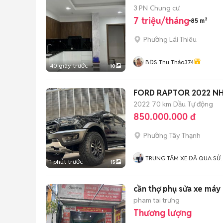
3 PN
Chung cư
7 triệu/tháng
85 m²
Phường Lái Thiêu
BĐS Thu Thảo374
40 giây trước
10
FORD RAPTOR 2022 NHẬ
2022
70 km
Dầu
Tự động
850.000.000 đ
Phường Tây Thạnh
TRUNG TÂM XE ĐÃ QUA SỬ
1 phút trước
15
DỤNG
cần thợ phụ sửa xe máy
pham tai trưng
Thương lượng