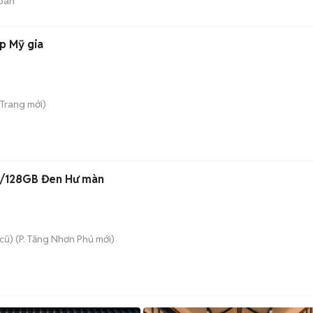
bán
ẹp Mỹ gia
 Trang
mới)
B/128GB Đen Hư màn
cũ)
(
P. Tăng Nhơn Phú
mới)