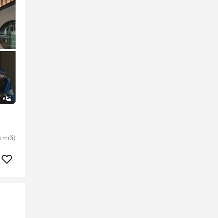
6
u
mới)