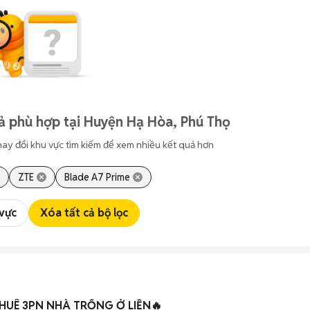
ả phù hợp tại Huyện Hạ Hòa, Phú Thọ
hay đổi khu vực tìm kiếm để xem nhiều kết quả hơn
ZTE
Blade A7 Prime
 vực
Xóa tất cả bộ lọc
HUÊ 3PN NHÀ TRỐNG Ở LIỀN🔥