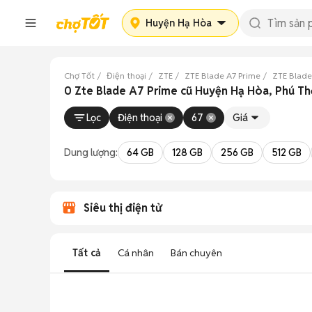
Huyện Hạ Hòa
Chợ Tốt
Điện thoại
ZTE
ZTE Blade A7 Prime
ZTE Blade
0 Zte Blade A7 Prime cũ Huyện Hạ Hòa, Phú Th
Lọc
Điện thoại
67
Giá
Dung lượng:
64 GB
128 GB
256 GB
512 GB
Siêu thị điện tử
Tất cả
Cá nhân
Bán chuyên