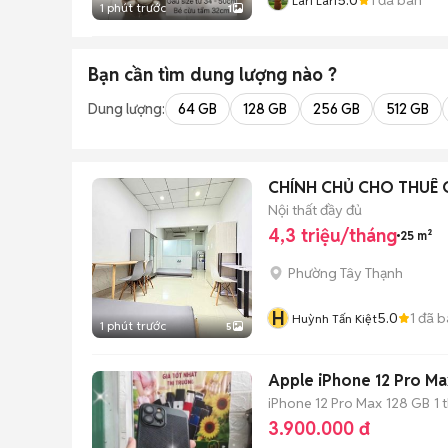
Lari Lari
1 phút trước
1
Bạn cần tìm
dung lượng
nào ?
Dung lượng:
64 GB
128 GB
256 GB
512 GB
CHÍNH CHỦ CHO THUÊ 
Nội thất đầy đủ
4,3 triệu/tháng
25 m²
Phường Tây Thạnh
H
5.0
1
đã b
Huỳnh Tấn Kiệt
1 phút trước
5
Apple iPhone 12 Pro Ma
iPhone 12 Pro Max
128 GB
1 
3.900.000 đ