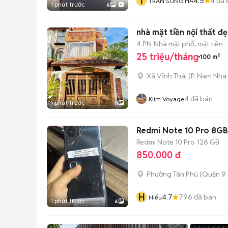
T
4.5
4
đã 
TRAN SONG HA
1 phút trước
6
nhà mặt tiền nội thất đ
4 PN
Nhà mặt phố, mặt tiền
25 triệu/tháng
100 m²
Xã Vĩnh Thái
(
P. Nam Nha
4
đã bán
Kiim Voyage
1 phút trước
11
Redmi Note 10 Pro 8G
Redmi Note 10 Pro
128 GB
850.000 đ
Phường Tân Phú (Quận 9 
H
4.7
796
đã bán
Hiếu
1 phút trước
6