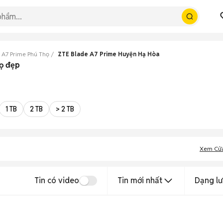
 A7 Prime Phú Thọ
ZTE Blade A7 Prime Huyện Hạ Hòa
ọ đẹp
1 TB
2 TB
> 2 TB
Xem Cử
Tin có video
Tin mới nhất
Dạng lư