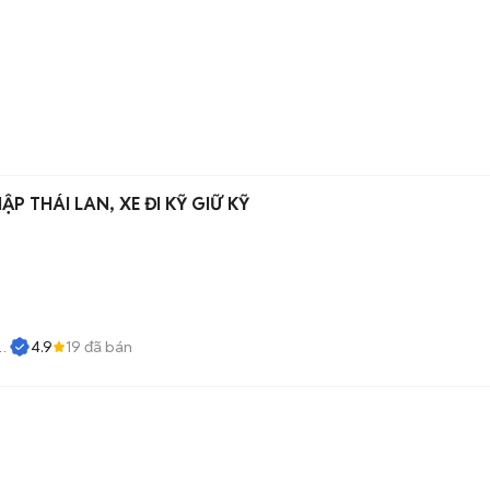
P THÁI LAN, XE ĐI KỸ GIỮ KỸ
4.9
19
đã bán