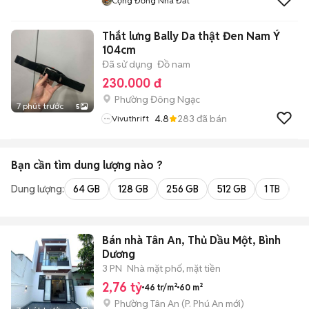
Cộng Đồng Nhà Đất
Thắt lưng Bally Da thật Đen Nam Ý
104cm
Đã sử dụng
Đồ nam
230.000 đ
Phường Đông Ngạc
7 phút trước
5
4.8
283
đã bán
Vivuthrift
Bạn cần tìm
dung lượng
nào ?
Dung lượng:
64 GB
128 GB
256 GB
512 GB
1 TB
2 
Bán nhà Tân An, Thủ Dầu Một, Bình
Dương
3 PN
Nhà mặt phố, mặt tiền
2,76 tỷ
46 tr/m²
60 m²
Phường Tân An
(
P. Phú An
mới)