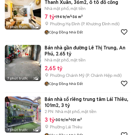
Thanh Xuân, 36m2, ô tô đỗ cổng
Nhà mặt phố, mặt tiền
7 tỷ
194 tr/m²
36 m²
Phường Hạ Đình
(
P. Khương Đình
mới)
7 phút trước
5
Cộng Đồng Nhà Đất
Bán nhà gần đường Lê Thị Trung, An
Phú, 2.65 tỷ
Nhà mặt phố, mặt tiền
2,65 tỷ
Phường Chánh Mỹ
(
P. Chánh Hiệp
mới)
7 phút trước
3
Cộng Đồng Nhà Đất
Bán nhà sổ riêng trung tâm Lái Thiêu,
101m2, 3 tỷ
2 PN
Nhà mặt phố, mặt tiền
3 tỷ
30 tr/m²
101 m²
Phường Lái Thiêu
7 phút trước
5