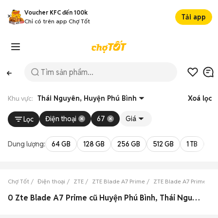
Voucher KFC đến 100k
Tải app
Chỉ có trên app Chợ Tốt
Khu vực:
Thái Nguyên, Huyện Phú Bình
Xoá lọc
Điện thoại
67
Giá
Lọc
Dung lượng:
64 GB
128 GB
256 GB
512 GB
1 TB
2 
Chợ Tốt
Điện thoại
ZTE
ZTE Blade A7 Prime
ZTE Blade A7 Prime Th
0 Zte Blade A7 Prime cũ Huyện Phú Bình, Thái Nguyên đẹp