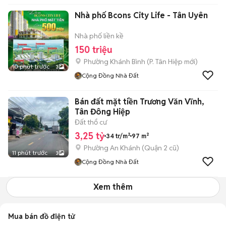
Nhà phố Bcons City Life - Tân Uyên
Nhà phố liền kề
150 triệu
Phường Khánh Bình
(
P. Tân Hiệp
mới)
10 phút trước
3
Cộng Đồng Nhà Đất
Bán đất mặt tiền Trương Văn Vĩnh,
Tân Đông Hiệp
Đất thổ cư
3,25 tỷ
34 tr/m²
97 m²
Phường An Khánh (Quận 2 cũ)
11 phút trước
3
Cộng Đồng Nhà Đất
Xem thêm
Mua bán đồ điện tử