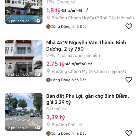
1 PN
Chung cư
1,8 tỷ
38 tr/m²
48 m²
Phường Chánh Nghĩa
(
P. Thủ Dầu Một
mới)
8 phút trước
5
Cộng Đồng Nhà Đất
Nhà 4x19 Nguyễn Văn Thành, Bình
Dương, 2 tỷ 750
3 PN
Nhà mặt phố, mặt tiền
2,75 tỷ
46 tr/m²
60 m²
Phường Chánh Mỹ
(
P. Chánh Hiệp
mới)
8 phút trước
5
Cộng Đồng Nhà Đất
Bán đất Phú Lợi, gần chợ Bình Điềm,
giá 3.39 tỷ
Đất thổ cư
3,39 tỷ
Phường Phú Lợi
9 phút trước
4
Cộng Đồng Nhà Đất