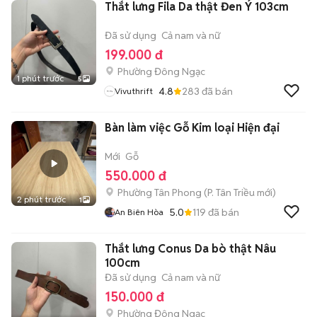
Thắt lưng Fila Da thật Đen Ý 103cm
Đã sử dụng
Cả nam và nữ
199.000 đ
Phường Đông Ngạc
1 phút trước
5
4.8
283
đã bán
Vivuthrift
Bàn làm việc Gỗ Kim loại Hiện đại
Mới
Gỗ
550.000 đ
Phường Tân Phong
(
P. Tân Triều
mới)
2 phút trước
1
5.0
119
đã bán
An Biên Hòa
Thắt lưng Conus Da bò thật Nâu
100cm
Đã sử dụng
Cả nam và nữ
150.000 đ
Phường Đông Ngạc