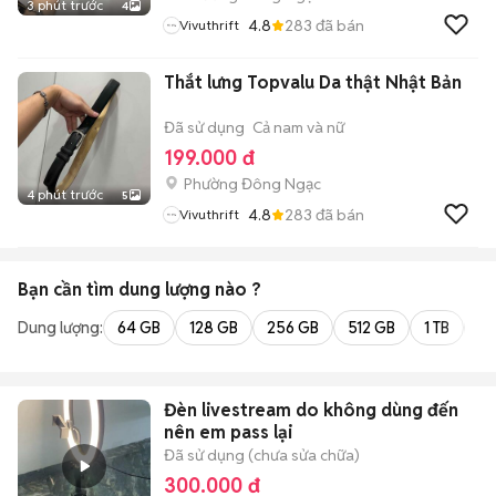
3 phút trước
4
4.8
283
đã bán
Vivuthrift
Thắt lưng Topvalu Da thật Nhật Bản
Đã sử dụng
Cả nam và nữ
199.000 đ
Phường Đông Ngạc
4 phút trước
5
4.8
283
đã bán
Vivuthrift
Bạn cần tìm
dung lượng
nào ?
Dung lượng:
64 GB
128 GB
256 GB
512 GB
1 TB
2 
Đèn livestream do không dùng đến
nên em pass lại
Đã sử dụng (chưa sửa chữa)
300.000 đ