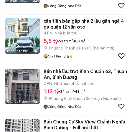
7 phút trước
5
Cộng Đồng Nhà Đất
cần tiền bán gấp nhà 2 lầu gần ngã 4
ga quận 12 sân oto
4 PN
Nhà biệt thự
5,5 tỷ
53 tr/m²
103 m²
Phường Thạnh Xuân
(
P. Thới An
mới)
8 phút trước
3
G
3.5
Gia Hân
Bán nhà lầu trệt Bình Chuẩn 63, Thuận
An, Bình Dương
2 PN
Nhà mặt phố, mặt tiền
1,13 tỷ
24 tr/m²
48 m²
Phường Bình Chuẩn
(
P. Thuận Giao
mới)
8 phút trước
4
Cộng Đồng Nhà Đất
Bán Chung Cư Sky View Chánh Nghĩa,
Bình Dương - Full nội thất