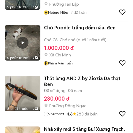
Phường Tân Lập
5 phút trước
1
H
2
đã bán
Hoàng Hiệp
Chó Poodle trắng đốm nâu, đen
Chó Cỏ
Chó nhỏ (dưới 1 năm tuổi)
1.000.000 đ
Xã Chí Minh
5 phút trước
2
P
Phạm Văn Tuấn
Thắt lưng AND Z by Ziozia Da thật
Đen
Đã sử dụng
Đồ nam
230.000 đ
Phường Đông Ngạc
6 phút trước
3
4.8
283
đã bán
Vivuthrift
Nhà xây mới 5 tầng Bùi Xương Trạch,