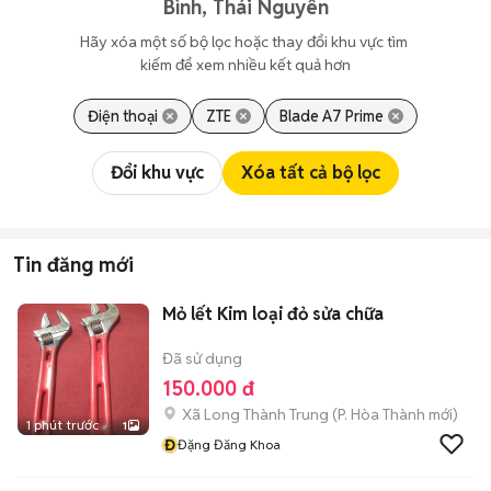
Bình, Thái Nguyên
Hãy xóa một số bộ lọc hoặc thay đổi khu vực tìm 
kiếm để xem nhiều kết quả hơn
Điện thoại
ZTE
Blade A7 Prime
Đổi khu vực
Xóa tất cả bộ lọc
Tin đăng mới
Mỏ lết Kim loại đỏ sửa chữa
Đã sử dụng
150.000 đ
Xã Long Thành Trung
(
P. Hòa Thành
mới)
1 phút trước
1
Đ
Đặng Đăng Khoa