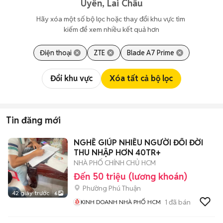
Uyên, Lai Châu
Hãy xóa một số bộ lọc hoặc thay đổi khu vực tìm 
kiếm để xem nhiều kết quả hơn
Điện thoại
ZTE
Blade A7 Prime
Đổi khu vực
Xóa tất cả bộ lọc
Tin đăng mới
NGHỀ GIÚP NHIỀU NGƯỜI ĐỔI ĐỜI
THU NHẬP HƠN 40TR+
NHÀ PHỐ CHÍNH CHỦ HCM
Đến 50 triệu (lương khoán)
Phường Phú Thuận
42 giây trước
6
1
đã bán
KINH DOANH NHÀ PHỐ HCM