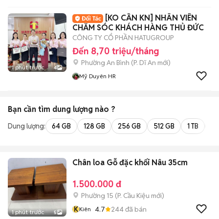
[KO CẦN KN] NHÂN VIÊN
CHĂM SÓC KHÁCH HÀNG THỦ ĐỨC
CÔNG TY CỔ PHẦN HATUGROUP
Đến 8,70 triệu/tháng
Phường An Bình
(
P. Dĩ An
mới)
1 phút trước
4
Mỹ Duyên HR
Bạn cần tìm
dung lượng
nào ?
Dung lượng:
64 GB
128 GB
256 GB
512 GB
1 TB
2 
Chân loa Gỗ đặc khối Nâu 35cm
1.500.000 đ
Phường 15
(
P. Cầu Kiệu
mới)
K
4.7
244
đã bán
Kiên
1 phút trước
5