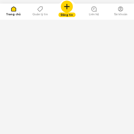
Trang chủ
Quản lý tin
Liên hệ
Tài khoản
Đăng tin
109.000 Bình chọn
Tải ứng dụng Chợ Tốt
Về Chợ Tốt
Quy chế sàn
Chính sách bảo mật
Giải quyết tranh chấp
CÔNG TY TNHH CHỢ TỐT - Người đại diện theo pháp luật:
Nguyễn Trọng Tấn; GPDKKD: 0312120782 do Sở KH & ĐT TP.HCM cấp ngày
11/01/2013;
GPMXH: 185/GP-BTTTT do Bộ Thông tin và Truyền thông
cấp ngày 09/07/2024 - Chịu trách nhiệm
nội dung: Trần Hoàng Ly.
Chính sách sử dụng