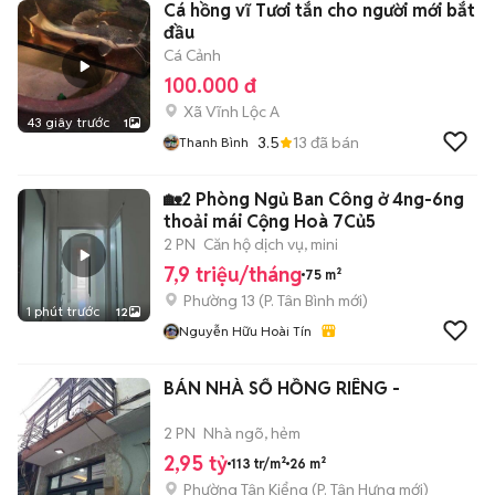
Cá hồng vĩ Tươi tắn cho người mới bắt
đầu
Cá Cảnh
100.000 đ
Xã Vĩnh Lộc A
43 giây trước
1
3.5
13
đã bán
Thanh Bình
🏡2 Phòng Ngủ Ban Công ở 4ng-6ng
thoải mái Cộng Hoà 7Củ5
2 PN
Căn hộ dịch vụ, mini
7,9 triệu/tháng
75 m²
Phường 13
(
P. Tân Bình
mới)
1 phút trước
12
Nguyễn Hữu Hoài Tín
BÁN NHÀ SỔ HỒNG RIÊNG -
2 PN
Nhà ngõ, hẻm
2,95 tỷ
113 tr/m²
26 m²
Phường Tân Kiểng
(
P. Tân Hưng
mới)