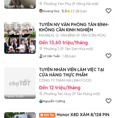
Phường Yên Phụ
(
P. Hồng Hà
mới)
1 phút trước
1
5.0
22
đã bán
Quang Duy
TUYỂN NV VĂN PHÒNG TÂN BÌNH-
KHÔNG CẦN KINH NGHIỆM
MAXREAL Q. TÂN BÌNH (P. TÂN SƠN HÒA)
Đến 13,60 triệu/tháng
Phường 2
(
P. Tân Sơn Hòa
mới)
1 phút trước
6
1
đã bán
Lê Văn Tuấn
TUYỂN NHÂN VIÊN LÀM VIỆC TẠI
CỬA HÀNG THỰC PHẨM
CÔNG TY TNHH HAI LINH FOOD
Đến 12 triệu/tháng
Phường Tân Quy
(
P. Tân Hưng
mới)
1 phút trước
Nguyễn Cường
Honor X8D XÁM 8/128 PIN