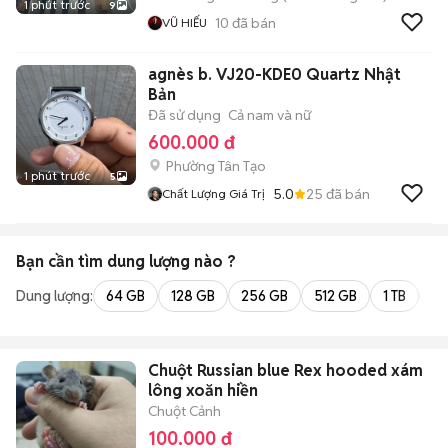
1 phút trước
9
10
đã bán
VŨ HIẾU
agnès b. VJ20-KDE0 Quartz Nhật
Bản
Đã sử dụng
Cả nam và nữ
600.000 đ
Phường Tân Tạo
1 phút trước
5
5.0
25
đã bán
Chất Lượng Giá Trị
Bạn cần tìm
dung lượng
nào ?
Dung lượng:
64 GB
128 GB
256 GB
512 GB
1 TB
2 
Chuột Russian blue Rex hooded xám
lông xoăn hiền
Chuột Cảnh
100.000 đ