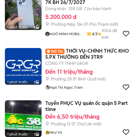
7K BH 26/7/2027
Dòng khác
128 GB
Còn bảo hành
5.200.000 đ
Phường Hiệp Tân
(
P. Phú Thạnh
mới)
1 phút trước
6
1004
đã
4.9
NGÔ MINH MOBILE
bán
SHOP
THỜI VỤ-CHÍNH THỨC KHO
S.PX THƯỞNG ĐẾN 3TR9
CÔNG TY TNHH GRGR
Đến 11 triệu/tháng
Phường 28
(
P. Bình Quới
mới)
1 phút trước
3
Ngô Thị Ngọc Trâm
Tuyển PHỤC VỤ quán ốc quận 5 Part
time
Đến 6,50 triệu/tháng
Phường 12
(
P. Chợ Lớn
mới)
n
Như Vũ
1 phút trước
1