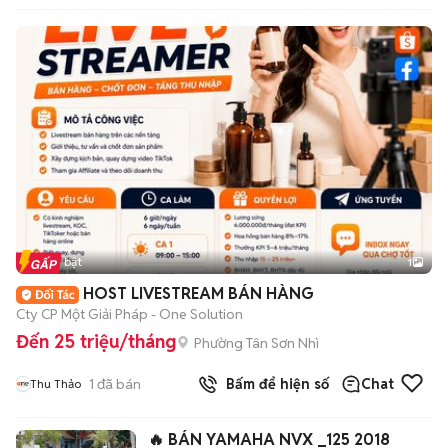
Tin nổi bật
1
HOST LIVESTREAM BÁN HÀNG
Cty CP Một Giải Pháp - One Solution
Đến 25 triệu/tháng
Phường Tân Sơn Nhì
1
đã bán
Bấm để hiện số
Chat
Thu Thảo
🔥 BÁN YAMAHA NVX _125 2018