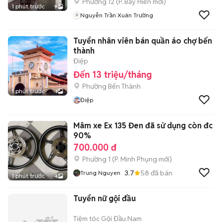
Phường 12
(
P. Bảy Hiền
mới)
1 phút trước
9
Nguyễn Trần Xuân Trường
Tuyển nhân viên bán quần áo chợ bến
thành
Điệp
Đến 13 triệu/tháng
Phường Bến Thành
1 phút trước
1
Điệp
Mâm xe Ex 135 Đen đã sử dụng còn đc
90%
700.000 đ
Phường 1
(
P. Minh Phụng
mới)
3.7
58
đã bán
Trung Nguyen
1 phút trước
4
Tuyển nữ gội đầu
Tiệm tóc Gội Đầu Nam