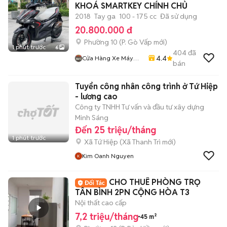
KHOÁ SMARTKEY CHÍNH CHỦ
2018
Tay ga
100 - 175 cc
Đã sử dụng
20.800.000 đ
Phường 10
(
P. Gò Vấp
mới)
1 phút trước
6
404
đã
4.4
Cửa Hàng Xe Máy
bán
Long Thịnh
Tuyển công nhân công trình ở Tứ Hiệp
- lương cao
Công ty TNHH Tư vấn và đầu tư xây dựng
Minh Sáng
Đến 25 triệu/tháng
1 phút trước
Xã Tứ Hiệp
(
Xã Thanh Trì
mới)
Kim Oanh Nguyen
CHO THUÊ PHÒNG TRỌ
TÂN BÌNH 2PN CỘNG HÒA T3
Nội thất cao cấp
7,2 triệu/tháng
45 m²