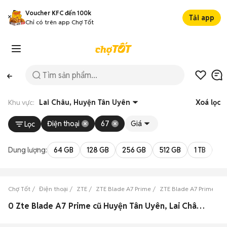
Voucher KFC đến 100k
Tải app
Chỉ có trên app Chợ Tốt
Khu vực:
Lai Châu, Huyện Tân Uyên
Xoá lọc
Điện thoại
67
Giá
Lọc
Dung lượng:
64 GB
128 GB
256 GB
512 GB
1 TB
2 
Chợ Tốt
Điện thoại
ZTE
ZTE Blade A7 Prime
ZTE Blade A7 Prime Lai
0 Zte Blade A7 Prime cũ Huyện Tân Uyên, Lai Châu đẹp