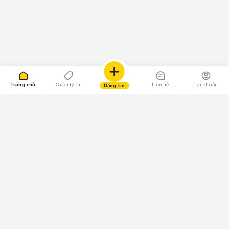
Trang chủ
Quản lý tin
Liên hệ
Tài khoản
Đăng tin
109.000 Bình chọn
Tải ứng dụng Chợ Tốt
Về Chợ Tốt
Quy chế sàn
Chính sách bảo mật
Giải quyết tranh chấp