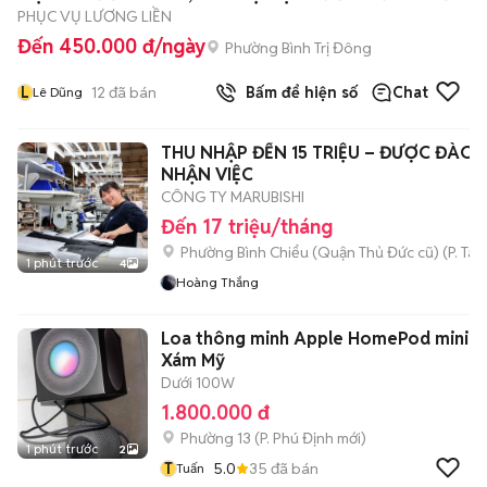
PHỤC VỤ LƯƠNG LIỀN
Đến 450.000 đ/ngày
Phường Bình Trị Đông
L
12
đã bán
Bấm để hiện số
Chat
Lê Dũng
THU NHẬP ĐẾN 15 TRIỆU – ĐƯỢC ĐÀO 
NHẬN VIỆC
CÔNG TY MARUBISHI
Đến 17 triệu/tháng
Phường Bình Chiểu (Quận Thủ Đức cũ)
(
P. Ta
1 phút trước
4
Hoàng Thắng
Loa thông minh Apple HomePod mini
Xám Mỹ
Dưới 100W
1.800.000 đ
Phường 13
(
P. Phú Định
mới)
1 phút trước
2
T
5.0
35
đã bán
Tuấn