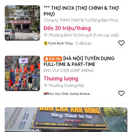
*** THỢ INOX (THỢ CHÍNH & THỢ
PHỤ)
Công ty TNHH Thiết Bị Tự Động Bảo Phúc
Đến 20 triệu/tháng
Phường Bình Trị Đông B
(
P. An Lạc
mới)
2 phút trước
1
t
5
đã bán
Trịnh Bích Thủy
[HÀ NỘI] TUYỂN DỤNG
FULL-TIME & PART-TIME
KHU VUI CHƠI JUMP ARENA
Thương lượng
Phường Dương Nội
2 phút trước
6
Khu Vui Chơi Jump Arena
Tuyển Dụng