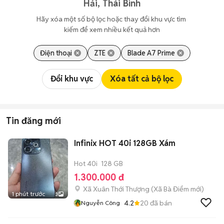
Hải, Thái Bình
Hãy xóa một số bộ lọc hoặc thay đổi khu vực tìm 
kiếm để xem nhiều kết quả hơn
Điện thoại
ZTE
Blade A7 Prime
Đổi khu vực
Xóa tất cả bộ lọc
Tin đăng mới
Infinix HOT 40i 128GB Xám
Hot 40i
128 GB
1.300.000 đ
Xã Xuân Thới Thượng
(
Xã Bà Điểm
mới)
1 phút trước
3
4.2
20
đã bán
Nguyễn Công