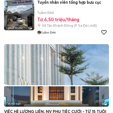
Tuyển nhân viên tổng hợp bưu cục
Tuấnn Đêê
Từ 6,50 triệu/tháng
Xã Tân Khánh Đông
(
P. Sa Đéc
mới)
1 phút trước
1
Tuấnn Đêê
Tin nổi bật
6
+
2
VIỆC HÈ LƯƠNG LIỀN, NV PHỤ TIỆC CƯỚI - TỪ 15 TUỔI