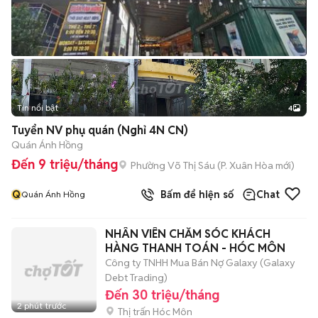
Tin nổi bật
4
Tuyển NV phụ quán (Nghỉ 4N CN)
Quán Ánh Hồng
Đến 9 triệu/tháng
Phường Võ Thị Sáu
(
P. Xuân Hòa
mới)
Q
Bấm để hiện số
Chat
Quán Ánh Hồng
NHÂN VIÊN CHĂM SÓC KHÁCH
HÀNG THANH TOÁN - HÓC MÔN
Công ty TNHH Mua Bán Nợ Galaxy (Galaxy
Debt Trading)
Đến 30 triệu/tháng
2 phút trước
Thị trấn Hóc Môn