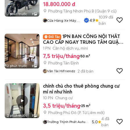
18.800.000 đ
Phường Tăng Nhơn Phú B (Quận 9 cũ)
2 phút trước
7
1039
đã
4.9
Cửa Hàng Xe Máy
bán
Nguyễn Phụng
1PN BAN CÔNG NỘI THẤT
CAO CẤP NGAY TRUNG TÂM QUẬN 1
BỜ KÈ HOÀNG SA
1 PN
Căn hộ dịch vụ, mini
7,5 triệu/tháng
50 m²
Phường Tân Định
2 phút trước
7
2
đã bán
Văn Tài HiFriendz
chính chủ cho thuê phòng chung cư
mi ni như hình
10 PN
Chung cư
3,5 triệu/tháng
25 m²
Phường Phú Đô
(
P. Từ Liêm
mới)
2 phút trước
7
4
đã
5.0
Trường Thịnh Phát Autu
bán
Quốc Toản