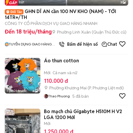
Tin nổi bật
2
GHN DĨ AN cần 100 NV KHO (NAM) - TỚI
14TR+/TH
CÔNG TY CỔ PHẦN DỊCH VỤ GIAO HÀNG NHANH
Đến 18 triệu/tháng
Phường Linh Xuân (Quận Thủ Đức cũ)
Bấm để hiện số
Chat
TUYỂN DỤNG GIAO HÀNG
NHANH MIỀN NAM
Áo thun cotton
Mới
Cả nam và nữ
110.000 đ
Phường Khương Mai
(
P. Phương Liệt
mới)
1 phút trước
6
5
đã bán
Thao Phuong
Bo mạch chủ Gigabyte H510M H V2
LGA 1200 Mới
Mới
1.250.000 đ