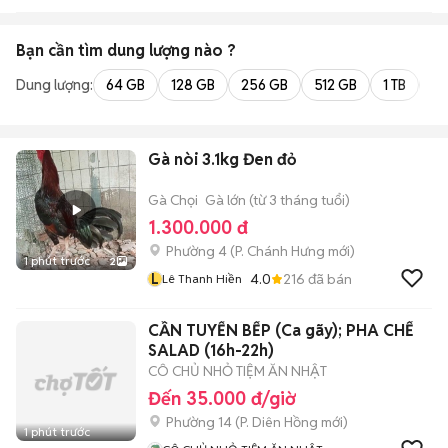
Bạn cần tìm
dung lượng
nào ?
Dung lượng:
64 GB
128 GB
256 GB
512 GB
1 TB
2 
Gà nòi 3.1kg Đen đỏ
Gà Chọi
Gà lớn (từ 3 tháng tuổi)
1.300.000 đ
Phường 4
(
P. Chánh Hưng
mới)
1 phút trước
2
L
4.0
216
đã bán
Lê Thanh Hiền
CẦN TUYỂN BẾP (Ca gãy); PHA CHẾ
SALAD (16h-22h)
CÔ CHỦ NHỎ TIỆM ĂN NHẬT
Đến 35.000 đ/giờ
Phường 14
(
P. Diên Hồng
mới)
1 phút trước