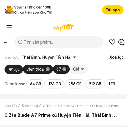
Voucher KFC đến 100k
Tải app
Chỉ có trên app Chợ Tốt
Khu vực:
Thái Bình, Huyện Tiền Hải
Xoá lọc
Điện thoại
67
Giá
Lọc
Dung lượng:
64 GB
128 GB
256 GB
512 GB
1 TB
2 
Chợ Tốt
Điện thoại
ZTE
ZTE Blade A7 Prime
ZTE Blade A7 Prime Thá
0 Zte Blade A7 Prime cũ Huyện Tiền Hải, Thái Bình đẹp