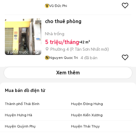
V
Vũ Đức Phi
cho thuê phòng
Nhà trống
5 triệu/tháng
42 m²
Phường 4
(
P. Tân Sơn Nhất
mới)
2 phút trước
7
N
4
đã bán
Nguyen Quoc Tri
Xem thêm
Mua bán đồ điện tử
Thành phố Thái Bình
Huyện Đông Hưng
Huyện Hưng Hà
Huyện Kiến Xương
Huyện Quỳnh Phụ
Huyện Thái Thụy