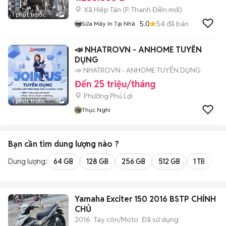
Xã Hiệp Tân
(
P. Thanh Điền
mới)
1 phút trước
4
5.0
54
đã bán
Sửa Máy In Tại Nhà
📣 NHATROVN - ANHOME TUYỂN
DỤNG
📣 NHATROVN - ANHOME TUYỂN DỤNG
Đến 25 triệu/tháng
Phường Phú Lợi
1 phút trước
1
Thục Nghi
Bạn cần tìm
dung lượng
nào ?
Dung lượng:
64 GB
128 GB
256 GB
512 GB
1 TB
2 
Yamaha Exciter 150 2016 BSTP CHÍNH
CHỦ
2016
Tay côn/Moto
Đã sử dụng