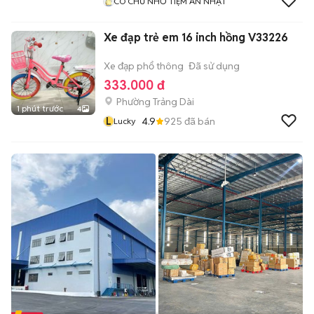
CÔ CHỦ NHỎ TIỆM ĂN NHẬT
Xe đạp trẻ em 16 inch hồng V33226
Xe đạp phổ thông
Đã sử dụng
333.000 đ
Phường Trảng Dài
1 phút trước
4
L
4.9
925
đã bán
Lucky