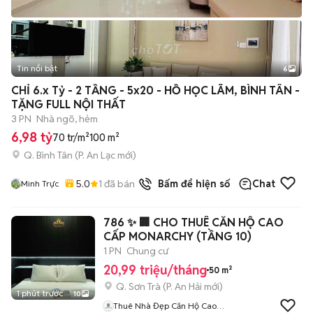
Tin nổi bật
6
+
2
CHỈ 6.x Tỷ - 2 TẦNG - 5x20 - HỒ HỌC LÃM, BÌNH TÂN -
TẶNG FULL NỘI THẤT
3 PN
Nhà ngõ, hẻm
6,98 tỷ
70 tr/m²
100 m²
Q. Bình Tân
(
P. An Lạc
mới)
5.0
1
đã bán
Bấm để hiện số
Chat
Minh Trực
786 ✨ 🏢 CHO THUÊ CĂN HỘ CAO
CẤP MONARCHY (TẦNG 10)
1 PN
Chung cư
20,99 triệu/tháng
50 m²
Q. Sơn Trà
(
P. An Hải
mới)
1 phút trước
10
Thuê Nhà Đẹp Căn Hộ Cao