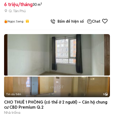
6 triệu/tháng
30 m²
Q. Tân Phú
Bấm để hiện số
Chat
Ngọc Sang
Tin ưu tiên
5
CHO THUÊ 1 PHÒNG (có thể ở 2 người) – Căn hộ chung
cư CBD Premium Q.2
Nhà trống