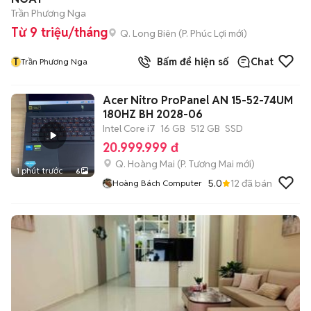
Trần Phương Nga
Từ 9 triệu/tháng
Q. Long Biên
(
P. Phúc Lợi
mới)
T
Bấm để hiện số
Chat
Trần Phương Nga
Acer Nitro ProPanel AN 15-52-74UM
180HZ BH 2028-06
Intel Core i7
16 GB
512 GB
SSD
20.999.999 đ
Q. Hoàng Mai
(
P. Tương Mai
mới)
1 phút trước
6
5.0
12
đã bán
Hoàng Bách Computer