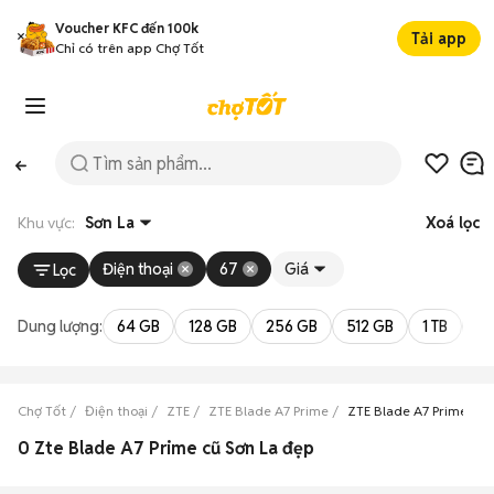
Voucher KFC đến 100k
Tải app
Chỉ có trên app Chợ Tốt
Khu vực:
Sơn La
Xoá lọc
Điện thoại
67
Giá
Lọc
Dung lượng:
64 GB
128 GB
256 GB
512 GB
1 TB
2 
Chợ Tốt
Điện thoại
ZTE
ZTE Blade A7 Prime
ZTE Blade A7 Prime Sơn
0 Zte Blade A7 Prime cũ Sơn La đẹp