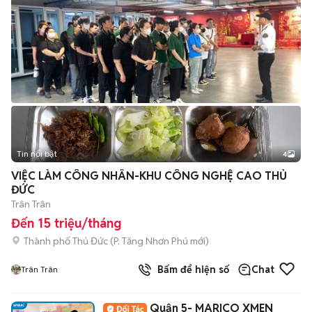
Tin nổi bật
4
VIỆC LÀM CÔNG NHÂN-KHU CÔNG NGHỆ CAO THỦ
ĐỨC
Trân Trân
Đến 15 triệu/tháng
Thành phố Thủ Đức
(
P. Tăng Nhơn Phú
mới)
Bấm để hiện số
Chat
Trân Trân
Quận 5- MARICO XMEN