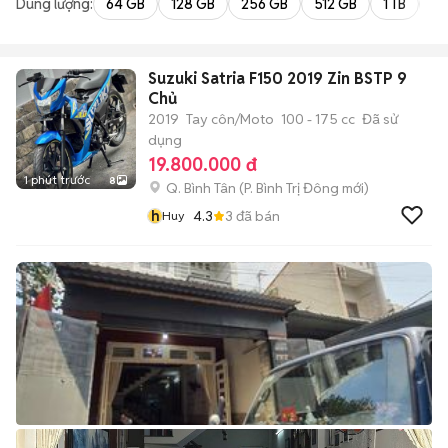
Dung lượng:
64 GB
128 GB
256 GB
512 GB
1 TB
2 
Suzuki Satria F150 2019 Zin BSTP 9
Chủ
2019
Tay côn/Moto
100 - 175 cc
Đã sử
dụng
19.800.000 đ
1 phút trước
8
Q. Bình Tân
(
P. Bình Trị Đông
mới)
h
4.3
3
đã bán
Huy