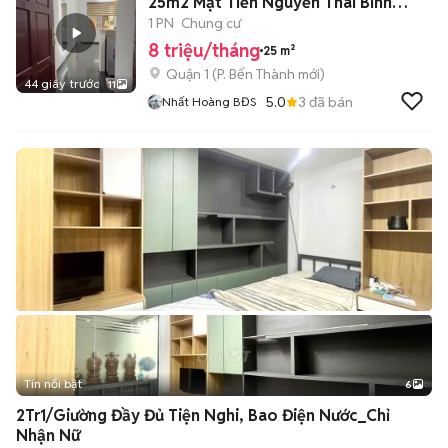
25m2 Mặt Tiền Nguyễn Thái Bình
Quận 1
1 PN
Chung cư
8 triệu/tháng
25 m²
Quận 1
(
P. Bến Thành
mới)
44 giây trước
11
5.0
3
đã bán
Nhất Hoàng BĐS
Tin nổi bật
6
+
2
2Tr1/Giường Đầy Đủ Tiện Nghi, Bao Điện Nước_Chỉ
Nhận Nữ