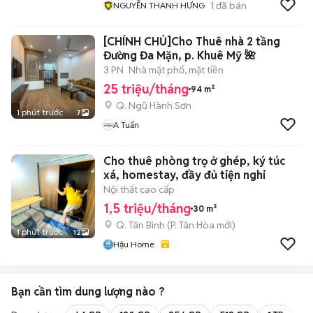
1
đã bán
NGUYỄN THANH HƯNG
[CHÍNH CHỦ]Cho Thuê nhà 2 tầng
Đường Đa Mặn, p. Khuê Mỹ 🌺
3 PN
Nhà mặt phố, mặt tiền
25 triệu/tháng
94 m²
Q. Ngũ Hành Sơn
1 phút trước
7
A Tuấn
Cho thuê phòng trọ ở ghép, ký túc
xá, homestay, đầy đủ tiện nghi
Nội thất cao cấp
1,5 triệu/tháng
30 m²
Q. Tân Bình
(
P. Tân Hòa
mới)
1 phút trước
12
Hậu Home
Bạn cần tìm
dung lượng
nào ?