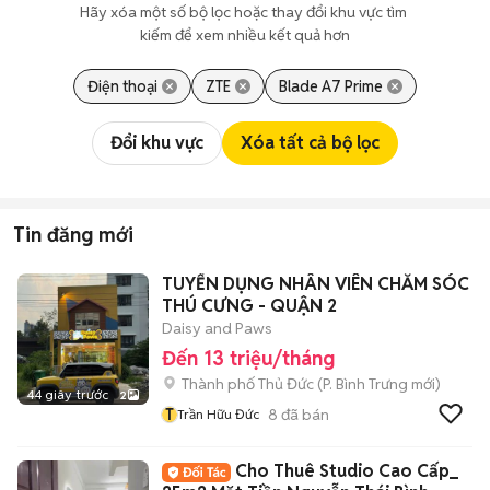
Hãy xóa một số bộ lọc hoặc thay đổi khu vực tìm 
kiếm để xem nhiều kết quả hơn
Điện thoại
ZTE
Blade A7 Prime
Đổi khu vực
Xóa tất cả bộ lọc
Tin đăng mới
TUYỂN DỤNG NHÂN VIÊN CHĂM SÓC
THÚ CƯNG - QUẬN 2
Daisy and Paws
Đến 13 triệu/tháng
Thành phố Thủ Đức
(
P. Bình Trưng
mới)
44 giây trước
2
T
8
đã bán
Trần Hữu Đức
Cho Thuê Studio Cao Cấp_