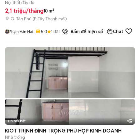
Nội thất đầy đủ
2,1 triệu/tháng
10 m²
Q. Tân Phú
(
P. Tây Thạnh
mới)
5.0
1
đã bán
Bấm để hiện số
Chat
Phạm Văn Hai
Tin nổi bật
3
KIOT TRỊNH ĐÌNH TRỌNG PHÙ HỢP KINH DOANH
Nhà trống