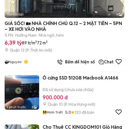
Tin nổi bật
11
+
2
GIÁ SỐC! 🏡 NHÀ CHÍNH CHỦ Q.12 – 2 MẶT TIỀN – 5PN
– XE HƠI VÀO NHÀ
5 PN
Hướng Nam
Nhà ngõ, hẻm
6,39 tỷ
89 tr/m²
72 m²
Quận 12
(
P. Thới An
mới)
Bấm để hiện số
Chat
Nguyen
Ổ cứng SSD 512GB Macbook A1466
Đã sử dụng (chưa sửa chữa)
900.000 đ
Quận 10
(
P. Hòa Hưng
mới)
1 phút trước
2
M
5.0
120
đã bán
Minh Triết
Cho Thuê CC KINGDOM101 Giỏ Hàng