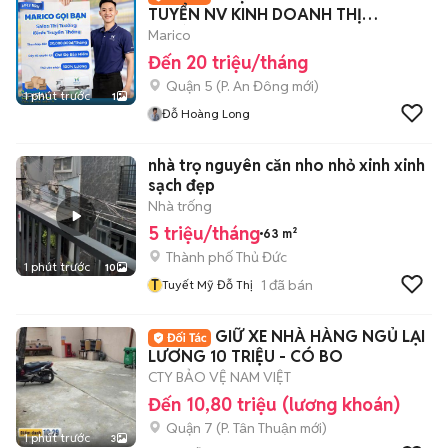
TUYỂN NV KINH DOANH THỊ
TRƯỜNG
Marico
Đến 20 triệu/tháng
Quận 5
(
P. An Đông
mới)
1 phút trước
1
Đỗ Hoàng Long
nhà trọ nguyên căn nho nhỏ xinh xinh
sạch đẹp
Nhà trống
5 triệu/tháng
63 m²
Thành phố Thủ Đức
1 phút trước
10
T
1
đã bán
Tuyết Mỹ Đỗ Thị
GIỮ XE NHÀ HÀNG NGỦ LẠI
LƯƠNG 10 TRIỆU - CÓ BO
CTY BẢO VỆ NAM VIỆT
Đến 10,80 triệu (lương khoán)
Quận 7
(
P. Tân Thuận
mới)
1 phút trước
3