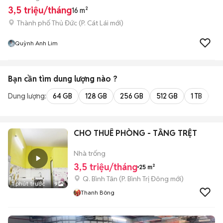
3,5 triệu/tháng
16 m²
Thành phố Thủ Đức
(
P. Cát Lái
mới)
Quỳnh Anh Lim
Bạn cần tìm
dung lượng
nào ?
Dung lượng:
64 GB
128 GB
256 GB
512 GB
1 TB
2 
CHO THUÊ PHÒNG - TẦNG TRỆT
Nhà trống
3,5 triệu/tháng
25 m²
Q. Bình Tân
(
P. Bình Trị Đông
mới)
1 phút trước
9
Thanh Bông