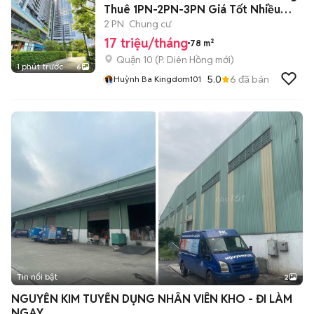
Thuê 1PN-2PN-3PN Giá Tốt Nhiều
Căn
2 PN
Chung cư
17 triệu/tháng
78 m²
Quận 10
(
P. Diên Hồng
mới)
1 phút trước
6
5.0
6
đã bán
Huỳnh Ba Kingdom101
Tin nổi bật
2
NGUYỄN KIM TUYỂN DỤNG NHÂN VIÊN KHO - ĐI LÀM
NGAY