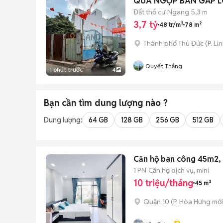
QUÁ NGỘP BÁN GẤP LÔ 
Đất thổ cư
Ngang 5,3 m
3,7 tỷ
48 tr/m²
78 m²
Thành phố Thủ Đức
(
P. Li
Quyết Thắng
1 phút trước
4
Bạn cần tìm
dung lượng
nào ?
Dung lượng:
64 GB
128 GB
256 GB
512 GB
Căn hộ ban công 45m2, F
1 PN
Căn hộ dịch vụ, mini
10 triệu/tháng
45 m²
Quận 10
(
P. Hòa Hưng
mới