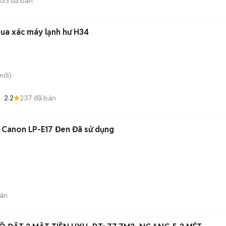
133
đã bán
Mua xác máy lạnh hư H34
mới)
2.2
237
đã bán
 Canon LP-E17 Đen Đã sử dụng
án