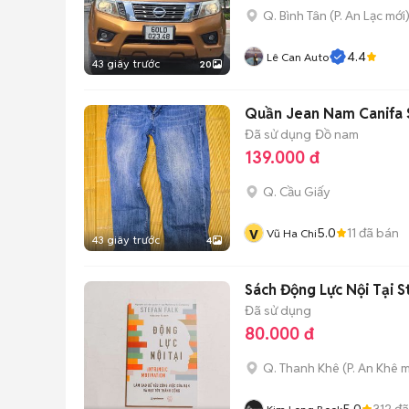
Q. Bình Tân
(
P. An Lạc
mới
4.4
Lê Can Auto
43 giây trước
20
Quần Jean Nam Canifa 
Đã sử dụng
Đồ nam
139.000 đ
Q. Cầu Giấy
v
5.0
11
đã bán
Vũ Ha Chi
43 giây trước
4
Sách Động Lực Nội Tại S
Đã sử dụng
80.000 đ
Q. Thanh Khê
(
P. An Khê
m
5.0
312
đã