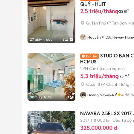
QUÝ - HUIT
2,5 triệu/tháng
22 m²
Q. Tân Phú
(
P. Tân Sơn Nhì
Nguyễn Phước Neway Hom
27 giây trước
5
STUDIO BAN C
HCMUS
1 PN
Căn hộ dịch vụ, mini
5,3 triệu/tháng
25 m²
Quận 8
(
P. Chánh Hưng
mớ
4.6
4
đã b
Hoàng Neway
38 giây trước
7
NAVARA 2.5EL SX 201
2017
118.000 km
Dầu
Tự độ
328.000.000 đ