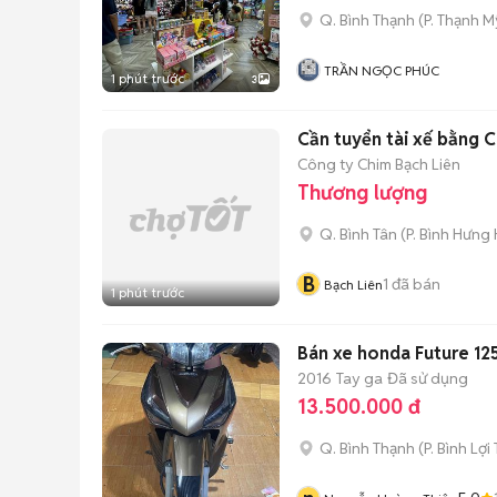
Q. Bình Thạnh
(
P. Thạnh M
TRẦN NGỌC PHÚC
1 phút trước
3
Cần tuyển tài xế bằng C
Công ty Chim Bạch Liên
Thương lượng
Q. Bình Tân
(
P. Bình Hưng
B
1
đã bán
Bạch Liên
1 phút trước
Bán xe honda Future 12
2016
Tay ga
Đã sử dụng
13.500.000 đ
Q. Bình Thạnh
(
P. Bình Lợi