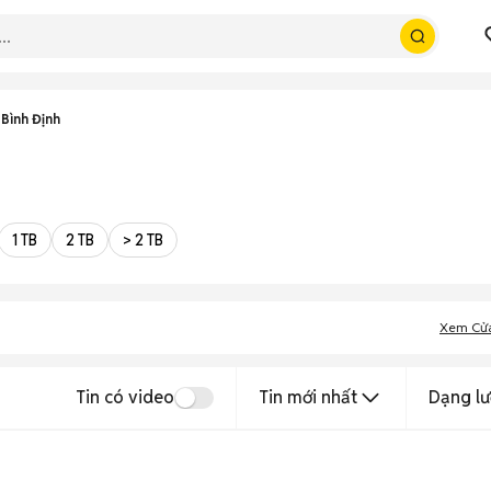
Bình Định
1 TB
2 TB
> 2 TB
Xem Cử
Tin có video
Tin mới nhất
Dạng lư