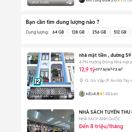
Kim Long Book
1 phút trước
6
Bạn cần tìm
dung lượng
nào ?
Dung lượng:
64 GB
128 GB
256 GB
512 GB
nhà mặt tiền , đường 59
4 PN
Hướng Đông
Nhà mặt p
12,9 tỷ
177 tr/m²
73 m²
Q. Gò Vấp
(
P. An Hội Tây
m
4.8
1
đã bán
KIỀU
1 phút trước
12
NHÀ SÁCH TUYỂN THU
NHÀ SÁCH ANH QUỐC
Đến 8 triệu/tháng