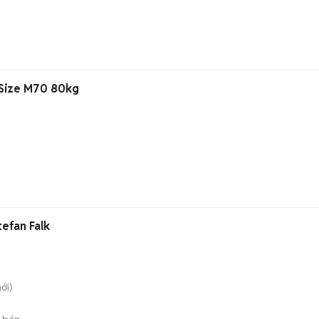
)
Size M70 80kg
tefan Falk
ới)
 bán