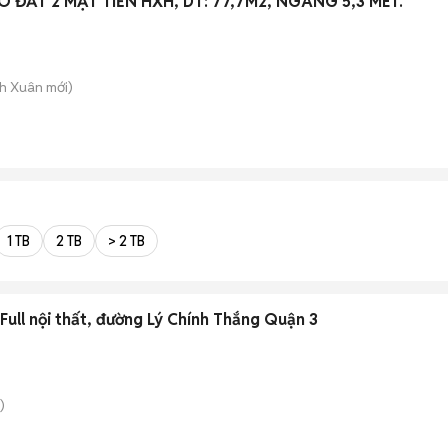
ĐẤT 2 MẶT TIỀN HXH, DT: 77,7M2, NGANG 5,3 MÉT.
nh Xuân
mới)
1 TB
2 TB
> 2 TB
ull nội thất, đường Lý Chính Thắng Quận 3
)