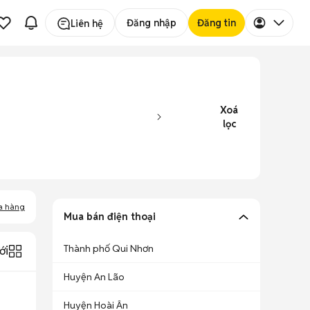
Đăng nhập
Đăng tin
Liên hệ
Xoá
lọc
a hàng
Mua bán điện thoại
Thành phố Qui Nhơn
ới
Huyện An Lão
Huyện Hoài Ân