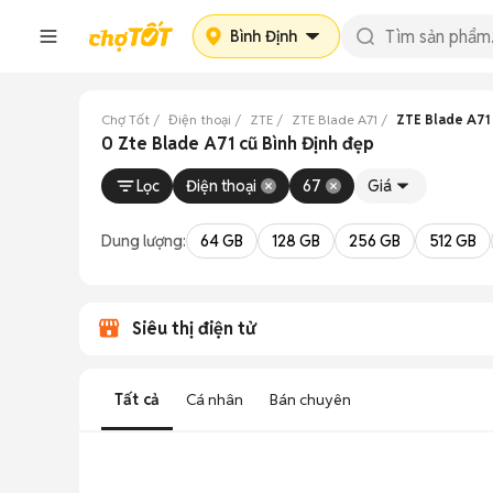
Bình Định
Chợ Tốt
Điện thoại
ZTE
ZTE Blade A71
ZTE Blade A71 
0 Zte Blade A71 cũ Bình Định đẹp
Lọc
Điện thoại
67
Giá
Dung lượng:
64 GB
128 GB
256 GB
512 GB
Siêu thị điện tử
Tất cả
Cá nhân
Bán chuyên