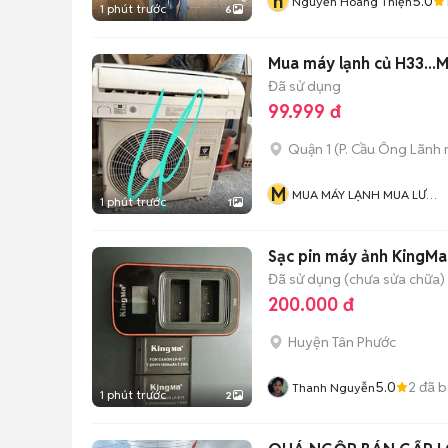
n
5.0
Nguyễn Hoàng Thiện
1 phút trước
6
Mua máy lạnh củ H33...
Đã sử dụng
99.999 đ
Quận 1
(
P. Cầu Ông Lãnh
M
MUA MÁY LẠNH MUA LƯ
1 phút trước
1
ĐỒNG Và MUA ĐỒ CỔ
Sạc pin máy ảnh KingMa
Đã sử dụng (chưa sửa chữa)
200.000 đ
Huyện Tân Phước
5.0
2
đã b
Thanh Nguyễn
1 phút trước
2