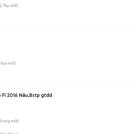
ỹ Tây
mới)
 Hòa
mới)
5 Fi 2016 Nâu,Bstp gtdd
 Trung
mới)