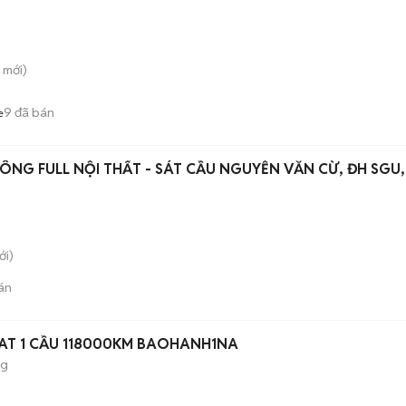
mới)
9
đã bán
e
ÔNG FULL NỘI THẤT - SÁT CẦU NGUYỄN VĂN CỪ, ĐH SGU,
i)
án
7 AT 1 CẦU 118000KM BAOHANH1NA
ng