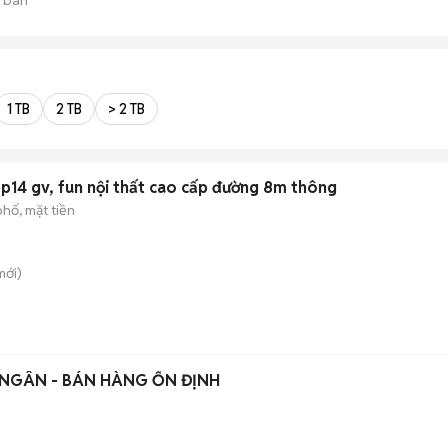
1 TB
2 TB
> 2 TB
 p14 gv, fun nội thất cao cấp đường 8m thông
hố, mặt tiền
ới)
 NGÂN - BÁN HÀNG ỔN ĐỊNH