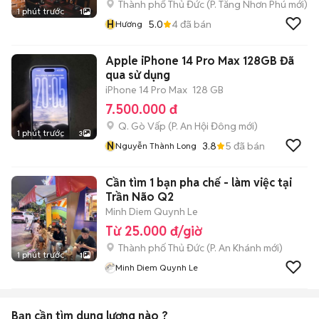
Thành phố Thủ Đức
(
P. Tăng Nhơn Phú
mới)
1 phút trước
1
H
5.0
4
đã bán
Hương
Apple iPhone 14 Pro Max 128GB Đã
qua sử dụng
iPhone 14 Pro Max
128 GB
7.500.000 đ
Q. Gò Vấp
(
P. An Hội Đông
mới)
1 phút trước
3
N
3.8
5
đã bán
Nguyễn Thành Long
Cần tìm 1 bạn pha chế - làm việc tại
Trần Não Q2
Minh Diem Quynh Le
Từ 25.000 đ/giờ
Thành phố Thủ Đức
(
P. An Khánh
mới)
1 phút trước
1
Minh Diem Quynh Le
Bạn cần tìm
dung lượng
nào ?