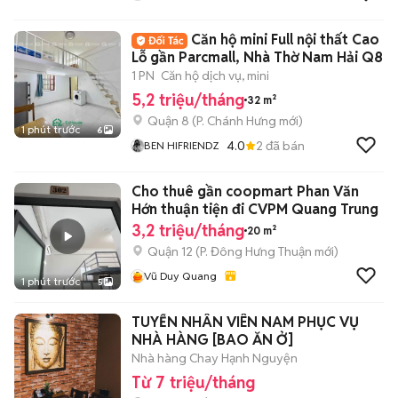
Căn hộ mini Full nội thất Cao
Lỗ gần Parcmall, Nhà Thờ Nam Hải Q8
1 PN
Căn hộ dịch vụ, mini
5,2 triệu/tháng
32 m²
Quận 8
(
P. Chánh Hưng
mới)
1 phút trước
6
4.0
2
đã bán
BEN HIFRIENDZ
Cho thuê gần coopmart Phan Văn
Hớn thuận tiện đi CVPM Quang Trung
3,2 triệu/tháng
20 m²
Quận 12
(
P. Đông Hưng Thuận
mới)
Vũ Duy Quang
1 phút trước
5
TUYỂN NHÂN VIÊN NAM PHỤC VỤ
NHÀ HÀNG [BAO ĂN Ở]
Nhà hàng Chay Hạnh Nguyện
Từ 7 triệu/tháng