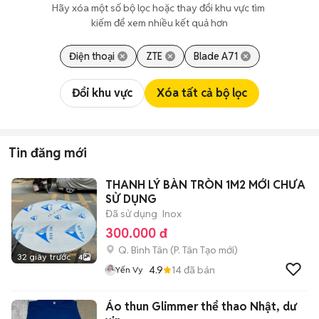
Hãy xóa một số bộ lọc hoặc thay đổi khu vực tìm 
kiếm để xem nhiều kết quả hơn
Điện thoại
ZTE
Blade A71
Đổi khu vực
Xóa tất cả bộ lọc
Tin đăng mới
THANH LÝ BÀN TRÒN 1M2 MỚI CHƯA
SỬ DỤNG
Đã sử dụng
Inox
300.000 đ
Q. Bình Tân
(
P. Tân Tạo
mới)
32 giây trước
4
4.9
14
đã bán
Yến Vy
Áo thun Glimmer thể thao Nhật, dư