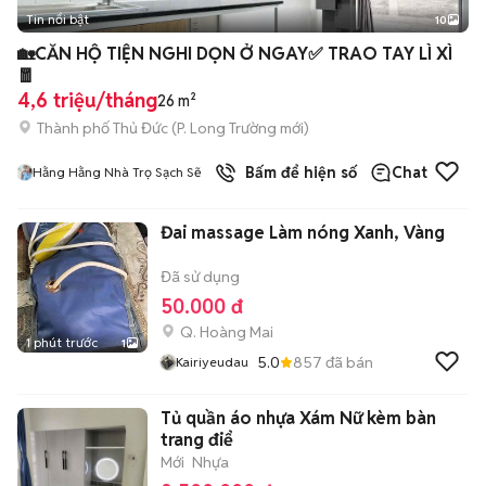
Tin nổi bật
10
+
2
🏡CĂN HỘ TIỆN NGHI DỌN Ở NGAY✅ TRAO TAY LÌ XÌ
🧧
4,6 triệu/tháng
26 m²
Thành phố Thủ Đức
(
P. Long Trường
mới)
Bấm để hiện số
Chat
Hằng Hằng Nhà Trọ Sạch Sẽ
Đai massage Làm nóng Xanh, Vàng
Đã sử dụng
50.000 đ
Q. Hoàng Mai
1 phút trước
1
5.0
857
đã bán
Kairiyeudau
Tủ quần áo nhựa Xám Nữ kèm bàn
trang điể
Mới
Nhựa