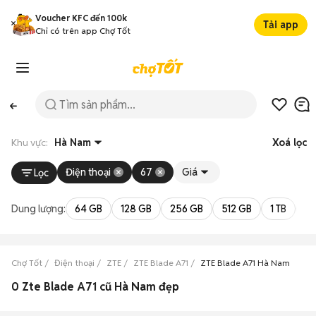
Voucher KFC đến 100k
Tải app
Chỉ có trên app Chợ Tốt
Khu vực:
Hà Nam
Xoá lọc
Điện thoại
67
Giá
Lọc
Dung lượng:
64 GB
128 GB
256 GB
512 GB
1 TB
2 
Chợ Tốt
Điện thoại
ZTE
ZTE Blade A71
ZTE Blade A71 Hà Nam
0 Zte Blade A71 cũ Hà Nam đẹp