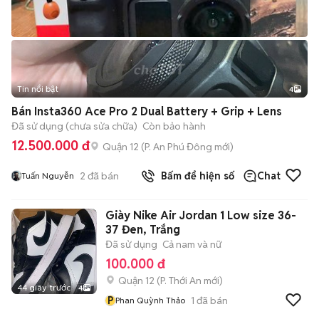
Tin nổi bật
4
Bán Insta360 Ace Pro 2 Dual Battery + Grip + Lens
Đã sử dụng (chưa sửa chữa)
Còn bảo hành
12.500.000 đ
Quận 12
(
P. An Phú Đông
mới)
2
đã bán
Bấm để hiện số
Chat
Tuấn Nguyễn
Giày Nike Air Jordan 1 Low size 36-
37 Đen, Trắng
Đã sử dụng
Cả nam và nữ
100.000 đ
Quận 12
(
P. Thới An
mới)
44 giây trước
4
P
1
đã bán
Phan Quỳnh Thảo