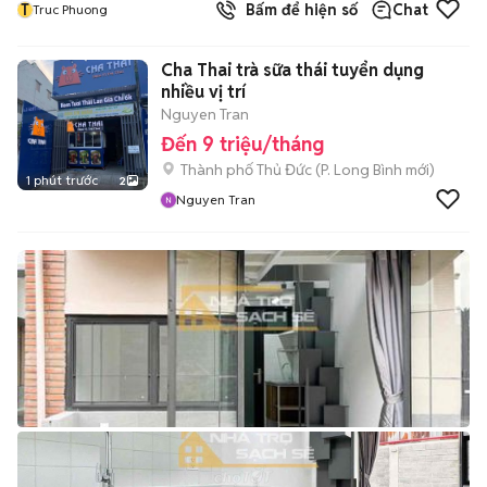
T
Bấm để hiện số
Chat
Truc Phuong
Cha Thai trà sữa thái tuyển dụng
nhiều vị trí
Nguyen Tran
Đến 9 triệu/tháng
Thành phố Thủ Đức
(
P. Long Bình
mới)
1 phút trước
2
Nguyen Tran