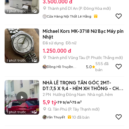
3.500.000 đ
Thành phố Dĩ An
(
P. Đông Hòa
mới)
1 phút trước
1
Cửa Hàng Nội Thất Lê Hằng
Michael Kors MK-3718 Nữ Bạc Máy pin
Nhật
Đã sử dụng
Đồ nữ
1.250.000 đ
Thành phố Vũng Tàu
(
P. Phước Thắng
mới)
1 phút trước
5
555
đã
5.0
Đồng Hồ Truyền
bán
Nguyễn
NHÀ LÊ TRỌNG TẤN GÓC 2MT-
DT:7,5 X 9,4 - HẺM XH THÔNG - CHỈ
5,9TỎI TL
2 PN
Hướng Đông Nam
Nhà ngõ, hẻm
5,9 tỷ
79 tr/m²
75 m²
Q. Tân Phú
(
P. Tây Thạnh
mới)
1 phút trước
4
10
đã bán
Văn Thuyết