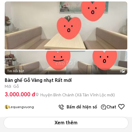
Tin nổi bật
3
Bàn ghế Gỗ Vàng nhạt Rất mới
Mới
Gỗ
3.000.000 đ
Huyện Bình Chánh
(
Xã Tân Vĩnh Lộc
mới)
L
Bấm để hiện số
Chat
Lequangvuong
Xem thêm