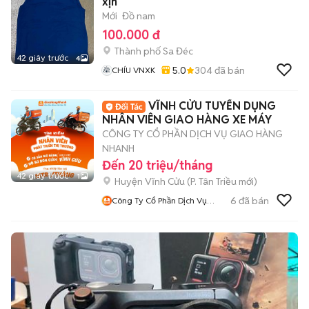
xịn
Mới
Đồ nam
100.000 đ
Thành phố Sa Đéc
42 giây trước
4
5.0
304
đã bán
CHÍU VNXK
VĨNH CỬU TUYỂN DỤNG
NHÂN VIÊN GIAO HÀNG XE MÁY
CÔNG TY CỔ PHẦN DỊCH VỤ GIAO HÀNG
NHANH
Đến 20 triệu/tháng
42 giây trước
1
Huyện Vĩnh Cửu
(
P. Tân Triều
mới)
6
đã bán
Công Ty Cổ Phần Dịch Vụ
Giao Hàng Nhanh Đồng Nai