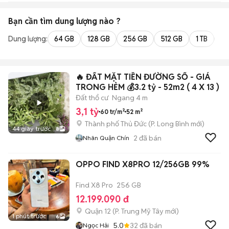
Bạn cần tìm
dung lượng
nào ?
Dung lượng:
64 GB
128 GB
256 GB
512 GB
1 TB
2 
🔥 ĐẤT MẶT TIỀN ĐƯỜNG SỐ - GIÁ
TRONG HẺM 💰3.2 tỷ - 52m2 ( 4 X 13 )
Đất thổ cư
Ngang 4 m
3,1 tỷ
60 tr/m²
52 m²
Thành phố Thủ Đức
(
P. Long Bình
mới)
44 giây trước
8
2
đã bán
Nhân Quận Chín
OPPO FIND X8PRO 12/256GB 99%
Find X8 Pro
256 GB
12.199.090 đ
Quận 12
(
P. Trung Mỹ Tây
mới)
1 phút trước
6
5.0
32
đã bán
Ngọc Hải