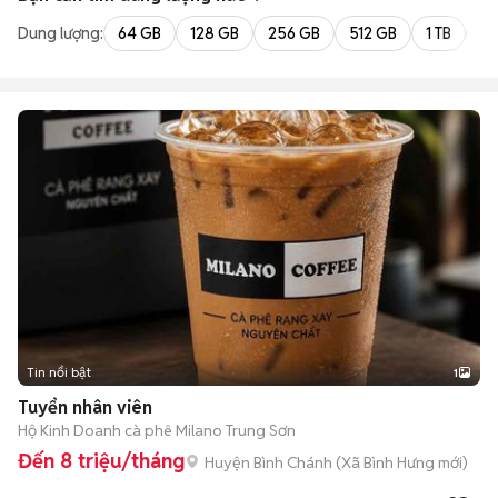
Dung lượng:
64 GB
128 GB
256 GB
512 GB
1 TB
2 
Tin nổi bật
1
Tuyển nhân viên
Hộ Kinh Doanh cà phê Milano Trung Sơn
Đến 8 triệu/tháng
Huyện Bình Chánh
(
Xã Bình Hưng
mới)