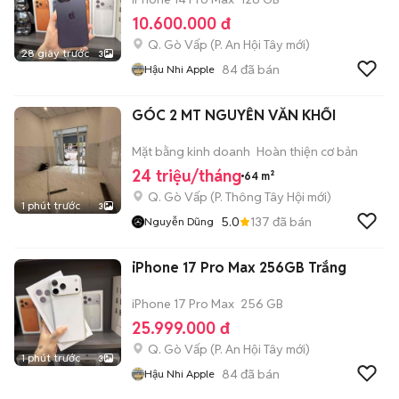
10.600.000 đ
Q. Gò Vấp
(
P. An Hội Tây
mới)
28 giây trước
3
84
đã bán
Hậu Nhi Apple
GÓC 2 MT NGUYỄN VĂN KHỐI
Mặt bằng kinh doanh
Hoàn thiện cơ bản
24 triệu/tháng
64 m²
Q. Gò Vấp
(
P. Thông Tây Hội
mới)
1 phút trước
3
5.0
137
đã bán
Nguyễn Dũng
iPhone 17 Pro Max 256GB Trắng
iPhone 17 Pro Max
256 GB
25.999.000 đ
Q. Gò Vấp
(
P. An Hội Tây
mới)
1 phút trước
3
84
đã bán
Hậu Nhi Apple