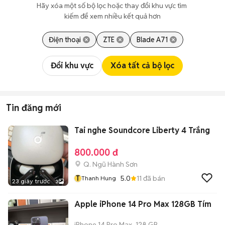
Hãy xóa một số bộ lọc hoặc thay đổi khu vực tìm 
kiếm để xem nhiều kết quả hơn
Điện thoại
ZTE
Blade A71
Đổi khu vực
Xóa tất cả bộ lọc
Tin đăng mới
Tai nghe Soundcore Liberty 4 Trắng
800.000 đ
Q. Ngũ Hành Sơn
T
5.0
11
đã bán
Thanh Hung
23 giây trước
3
Apple iPhone 14 Pro Max 128GB Tím
iPhone 14 Pro Max
128 GB