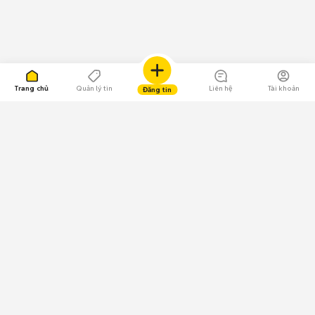
Trang chủ
Quản lý tin
Liên hệ
Tài khoản
Đăng tin
109.000 Bình chọn
Tải ứng dụng Chợ Tốt
Về Chợ Tốt
Quy chế sàn
Chính sách bảo mật
Giải quyết tranh chấp
CÔNG TY TNHH CHỢ TỐT - Người đại diện theo pháp luật:
Nguyễn Trọng Tấn; GPDKKD: 0312120782 do Sở KH & ĐT TP.HCM cấp ngày