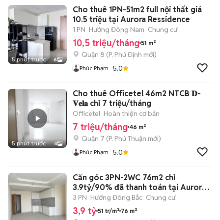
Cho thuê 1PN-51m2 full nội thất giá
10.5 triệu tại Aurora Ressidence
1 PN
Hướng Đông Nam
Chung cư
10,5 triệu/tháng
51 m²
Quận 8
(
P. Phú Định
mới)
5 phút trước
6
5.0
Phúc Phạm
Cho thuê Officetel 46m2 NTCB 𝐃-
𝐕𝐞𝐥𝐚 chỉ 7 triệu/tháng
Officetel
Hoàn thiện cơ bản
7 triệu/tháng
46 m²
Quận 7
(
P. Phú Thuận
mới)
5 phút trước
4
5.0
Phúc Phạm
Căn góc 3PN-2WC 76m2 chỉ
3.9tỷ/90% đã thanh toán tại Aurora
Residences
3 PN
Hướng Đông Bắc
Chung cư
3,9 tỷ
51 tr/m²
76 m²