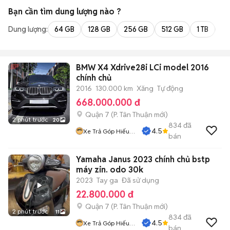
Bạn cần tìm
dung lượng
nào ?
Dung lượng:
64 GB
128 GB
256 GB
512 GB
1 TB
2 
BMW X4 Xdrive28i LCi model 2016
chính chủ
2016
130.000 km
Xăng
Tự động
668.000.000 đ
Quận 7
(
P. Tân Thuận
mới)
2 phút trước
20
834
đã
4.5
Xe Trả Góp Hiếu
bán
CT
Yamaha Janus 2023 chính chủ bstp
máy zin. odo 30k
2023
Tay ga
Đã sử dụng
22.800.000 đ
Quận 7
(
P. Tân Thuận
mới)
2 phút trước
11
834
đã
4.5
Xe Trả Góp Hiếu
bán