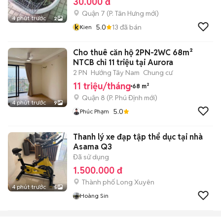
30.000 đ
Quận 7
(
P. Tân Hưng
mới)
4 phút trước
2
k
5.0
13
đã bán
Kien
Cho thuê căn hộ 2PN-2WC 68m²
NTCB chỉ 11 triệu tại Aurora
2 PN
Hướng Tây Nam
Chung cư
11 triệu/tháng
68 m²
Quận 8
(
P. Phú Định
mới)
4 phút trước
9
5.0
Phúc Phạm
Thanh lý xe đạp tập thể dục tại nhà
Asama Q3
Đã sử dụng
1.500.000 đ
Thành phố Long Xuyên
4 phút trước
5
Hoàng Sin