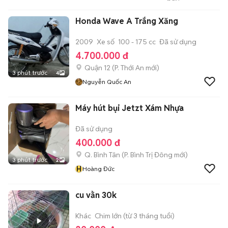
CT
Honda Wave A Trắng Xăng
2009
Xe số
100 - 175 cc
Đã sử dụng
4.700.000 đ
Quận 12
(
P. Thới An
mới)
3 phút trước
4
Nguyễn Quốc An
Máy hút bụi Jetzt Xám Nhựa
Đã sử dụng
400.000 đ
Q. Bình Tân
(
P. Bình Trị Đông
mới)
3 phút trước
2
H
Hoàng Đức
cu vằn 30k
Khác
Chim lớn (từ 3 tháng tuổi)