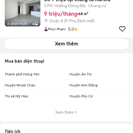
2 PN
Hướng Đông Bắc
Chung cư
9 triệu/tháng
68 m²
Quận 8
(
P. Phú Định
mới)
6 phút trước
6
5.0
Phúc Phạm
Xem thêm
Mua bán điện thoại
Thành phố Hưng Yên
Huyện Ân Thi
Huyện Khoái Châu
Huyện Kim Động
Thị xã Mỹ Hào
Huyện Phù Cừ
Xem thêm
Tiện ích