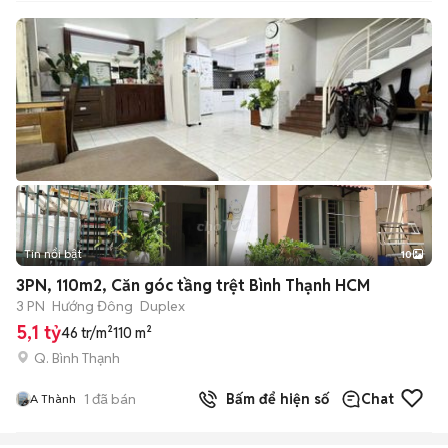
Tin nổi bật
10
+
2
3PN, 110m2, Căn góc tầng trệt Bình Thạnh HCM
3 PN
Hướng Đông
Duplex
5,1 tỷ
46 tr/m²
110 m²
Q. Bình Thạnh
1
đã bán
Bấm để hiện số
Chat
A Thành