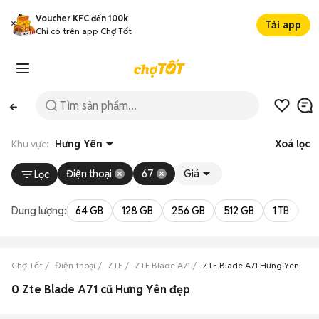
Voucher KFC đến 100k
Tải app
Chỉ có trên app Chợ Tốt
Khu vực:
Hưng Yên
Xoá lọc
Điện thoại
67
Giá
Lọc
Dung lượng:
64 GB
128 GB
256 GB
512 GB
1 TB
2 
Chợ Tốt
Điện thoại
ZTE
ZTE Blade A71
ZTE Blade A71 Hưng Yên
0 Zte Blade A71 cũ Hưng Yên đẹp