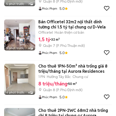
Quận 8
(
P. Phú Định
mới)
5 phút trước
7
5.0
Phúc Phạm
Bán Officetel 32m2 nội thất dính
tường chỉ 1.5 tỷ tại chung cư D-Vela
Officetel
Hoàn thiện cơ bản
1,5 tỷ
32 m²
Quận 7
(
P. Phú Thuận
mới)
5 phút trước
6
5.0
Phúc Phạm
Cho thuê 1PN-50m² nhà trống giá 8
triệu/tháng tại Aurora Residences
1 PN
Hướng Tây Bắc
Chung cư
8 triệu/tháng
50 m²
Quận 8
(
P. Phú Định
mới)
6 phút trước
6
5.0
Phúc Phạm
Cho thuê 2PN-2WC 68m2 nhà trống
chỉ 9 triệu tại chung cư Aurora