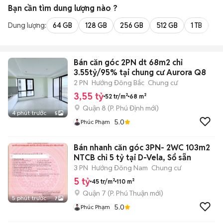
Bạn cần tìm
dung lượng
nào ?
Dung lượng:
64 GB
128 GB
256 GB
512 GB
1 TB
2 
Bán căn góc 2PN dt 68m2 chỉ
3.55tỷ/95% tại chung cư Aurora Q8
2 PN
Hướng Đông Bắc
Chung cư
3,55 tỷ
52 tr/m²
68 m²
Quận 8
(
P. Phú Định
mới)
4 phút trước
5
5.0
Phúc Phạm
Bán nhanh căn góc 3PN- 2WC 103m2
NTCB chỉ 5 tỷ tại D-Vela, Sổ sẵn
3 PN
Hướng Đông Nam
Chung cư
5 tỷ
45 tr/m²
110 m²
Quận 7
(
P. Phú Thuận
mới)
5 phút trước
7
5.0
Phúc Phạm