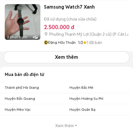
Samsung Watch7 Xanh
Đã sử dụng (chưa sửa chữa)
2.500.000 đ
Phường Thạnh Mỹ Lợi (Quận 2 cũ)
(
P. Cát Lái
m
2 phút trước
4
Đ
1.0
1
đã bán
Đặng Hữu Thuận
Xem thêm
Mua bán đồ điện tử
Thành phố Hà Giang
Huyện Bắc Mê
Huyện Bắc Quang
Huyện Hoàng Su Phì
Huyện Mèo Vạc
Huyện Quản Bạ
Xem thêm