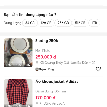
Bạn cần tìm
dung lượng
nào ?
Dung lượng:
64 GB
128 GB
256 GB
512 GB
1 TB
2 
5 bóng 250k
Mới
Khác
250.000 đ
Xã Quảng Thủy
(
Xã Nam Ba Đồn
mới)
1 phút trước
1
Phạm Hùng
Áo khoác jacket Adidas
Đã sử dụng
Đồ nam
170.000 đ
Phường An Lạc A
1 phút trước
5