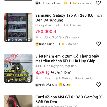
5.0
67
đã bán
Áo Khoác 2 Hand
Samsung Galaxy Tab A T285 8.0 inch
Đen Đã sử dụng
Dòng khác
32 GB
Hết bảo hành
750.000 đ
Phường 3
(
P. Gia Định
mới)
2 phút trước
5
t
5.0
12
đã bán
Trung Dũng
Siêu Phẩm 4m x 28m.Có Thang Máy
Mặt tiền nhánh KD Đ. Hà Huy Giáp
4 PN
Nhà mặt phố, mặt tiền
8,39 tỷ
76 tr/m²
110 m²
Phường Thạnh Xuân
(
P. Thới An
mới)
2 phút trước
12
5.0
NHÀ ĐẤT Q12
Card đồ họa MSI GTX 1060 Gaming X
6GB Đỏ Đen
Đã sử dụng (chưa sửa chữa)