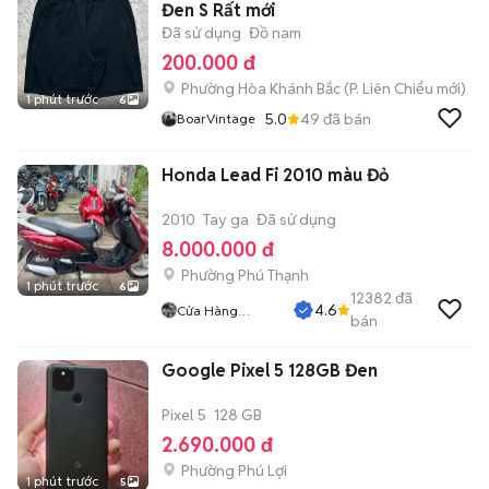
Đen S Rất mới
Đã sử dụng
Đồ nam
200.000 đ
Phường Hòa Khánh Bắc
(
P. Liên Chiểu
mới)
1 phút trước
6
5.0
49
đã bán
BoarVintage
Honda Lead Fi 2010 màu Đỏ
2010
Tay ga
Đã sử dụng
8.000.000 đ
Phường Phú Thạnh
1 phút trước
6
12382
đã
4.6
Cửa Hàng
bán
Tuanduy
Google Pixel 5 128GB Đen
Pixel 5
128 GB
2.690.000 đ
Phường Phú Lợi
1 phút trước
5