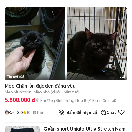
Tin nổi bật
2
Mèo Chân lùn đực đen đáng yêu
Mèo Munchkin
Mèo nhỏ (dưới 1 năm tuổi)
5.800.000 đ
Phường Bình Hưng Hoà B
(
P. Bình Tân
mới)
3.0
10
đã bán
Bấm để hiện số
Chat
Ken
Quần short Uniqlo Ultra Stretch Nam