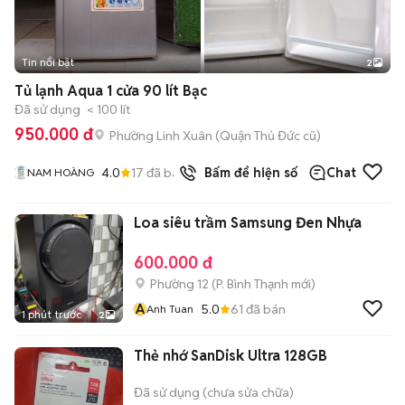
Tin nổi bật
2
Tủ lạnh Aqua 1 cửa 90 lít Bạc
Đã sử dụng
< 100 lít
950.000 đ
Phường Linh Xuân (Quận Thủ Đức cũ)
4.0
17
đã bán
Bấm để hiện số
Chat
NAM HOÀNG
Loa siêu trầm Samsung Đen Nhựa
600.000 đ
Phường 12
(
P. Bình Thạnh
mới)
A
5.0
61
đã bán
Anh Tuan
1 phút trước
2
Thẻ nhớ SanDisk Ultra 128GB
Đã sử dụng (chưa sửa chữa)