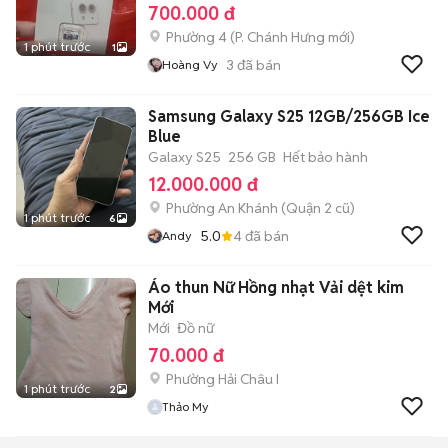
700.000 đ
Phường 4
(
P. Chánh Hưng
mới)
1 phút trước
1
3
đã bán
Hoàng Vy
Samsung Galaxy S25 12GB/256GB Ice
Blue
Galaxy S25
256 GB
Hết bảo hành
12.000.000 đ
Phường An Khánh (Quận 2 cũ)
1 phút trước
6
5.0
4
đã bán
Andy
Áo thun Nữ Hồng nhạt Vải dệt kim
Mới
Mới
Đồ nữ
70.000 đ
Phường Hải Châu I
1 phút trước
2
Thảo My