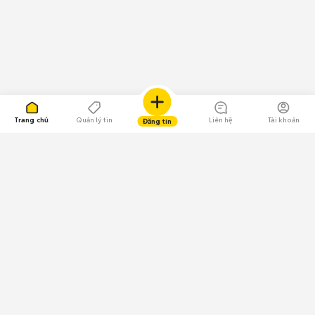
Trang chủ
Quản lý tin
Liên hệ
Tài khoản
Đăng tin
109.000 Bình chọn
Tải ứng dụng Chợ Tốt
Về Chợ Tốt
Quy chế sàn
Chính sách bảo mật
Giải quyết tranh chấp