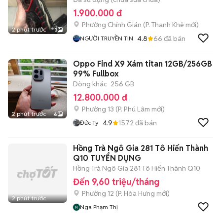
1.900.000 đ
Phường Chính Gián
(
P. Thanh Khê
mới)
2 phút trước
3
4.8
66
đã bán
NGƯỜI TRUYỀN TIN
Oppo Find X9 Xám titan 12GB/256GB
99% Fullbox
Dòng khác
256 GB
12.800.000 đ
Phường 13
(
P. Phú Lâm
mới)
2 phút trước
6
4.9
1572
đã bán
Đức Ty
Hồng Trà Ngô Gia 281 Tô Hiến Thành
Q10 TUYỂN DỤNG
Hồng Trà Ngô Gia 281 Tô Hiến Thành Q10
Đến 9,60 triệu/tháng
Phường 12
(
P. Hòa Hưng
mới)
2 phút trước
Nga Phạm Thị