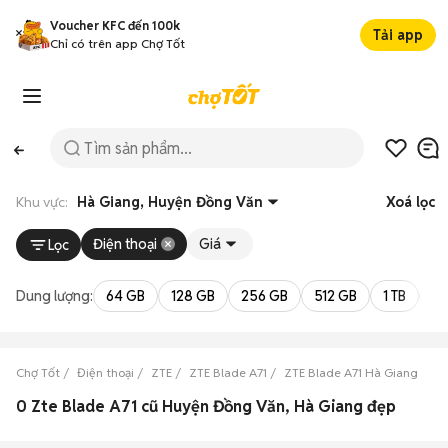
Voucher KFC đến 100k
Tải app
Chỉ có trên app Chợ Tốt
Khu vực:
Hà Giang, Huyện Đồng Văn
Xoá lọc
Điện thoại
Giá
Lọc
Dung lượng:
64 GB
128 GB
256 GB
512 GB
1 TB
2 
Chợ Tốt
Điện thoại
ZTE
ZTE Blade A71
ZTE Blade A71 Hà Giang
ZT
0 Zte Blade A71 cũ Huyện Đồng Văn, Hà Giang đẹp