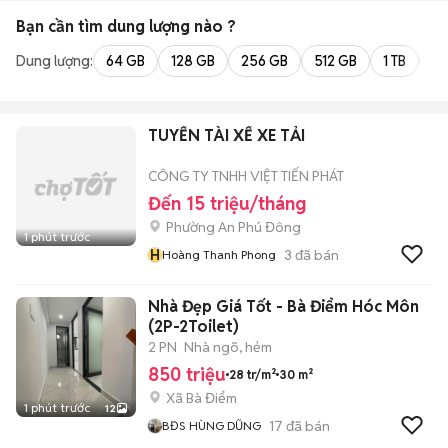
Bạn cần tìm
dung lượng
nào ?
Dung lượng:
64 GB
128 GB
256 GB
512 GB
1 TB
2 
TUYỂN TÀI XẾ XE TẢI
CÔNG TY TNHH VIỆT TIẾN PHÁT
Đến 15 triệu/tháng
Phường An Phú Đông
1 phút trước
H
3
đã bán
Hoàng Thanh Phong
Nhà Đẹp Giá Tốt - Bà Điểm Hóc Môn
(2P-2Toilet)
2 PN
Nhà ngõ, hẻm
850 triệu
28 tr/m²
30 m²
Xã Bà Điểm
1 phút trước
12
17
đã bán
BĐS HÙNG DŨNG