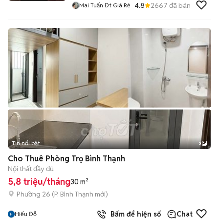
4.8
2667
đã bán
Mai Tuấn Đt Giá Rẻ
Tin nổi bật
3
Cho Thuê Phòng Trọ Bình Thạnh
Nội thất đầy đủ
5,8 triệu/tháng
30 m²
Phường 26
(
P. Bình Thạnh
mới)
Bấm để hiện số
Chat
Hiếu Đỗ