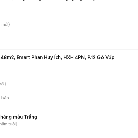
n
mới)
 48m2, Emart Phan Huy Ích, HXH 4PN, P.12 Gò Vấp
ới)
 bán
tháng màu Trắng
năm tuổi)