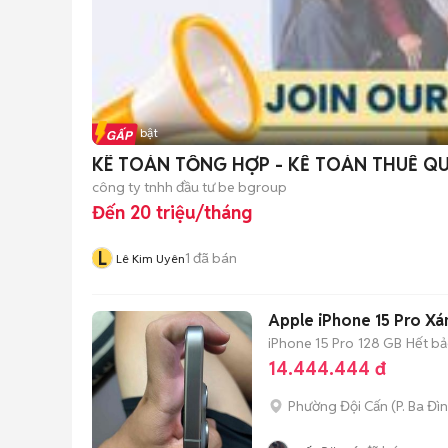
Tin nổi bật
KÊ TOÁN TỔNG HỢP - KẾ TOÁN THUẾ Q
công ty tnhh đầu tư be bgroup
Đến 20 triệu/tháng
L
1
đã bán
Lê Kim Uyên
Apple iPhone 15 Pro X
iPhone 15 Pro
128 GB
Hết b
14.444.444 đ
Phường Đội Cấn
(
P. Ba Đì