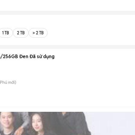
1 TB
2 TB
> 2 TB
B/256GB Đen Đã sử dụng
 Phú
mới)