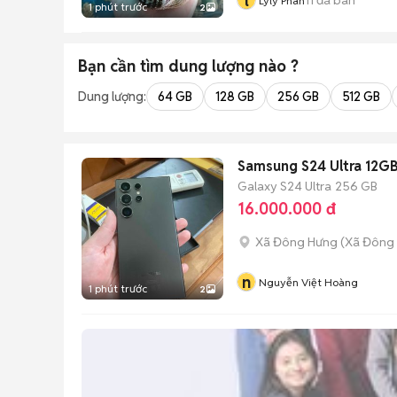
l
Lyly Phan
1 phút trước
2
Bạn cần tìm
dung lượng
nào ?
Dung lượng:
64 GB
128 GB
256 GB
512 GB
Samsung S24 Ultra 12G
Galaxy S24 Ultra
256 GB
16.000.000 đ
Xã Đông Hưng
(
Xã Đông
n
Nguyễn Việt Hoàng
1 phút trước
2