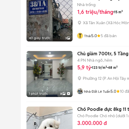
Nhà trống
1,6 triệu/tháng
15 m²
Xã Tân Xuân
(
Xã Hóc Mô
T
5.0
5
đã bán
Thái
43 giây trước
3
Chủ giảm 700tr, 5 Tầng
4 PN
Nhà ngõ, hẻm
5,9 tỷ
123 tr/m²
48 m²
Phường 12
(
P. An Hội Tây
m
5.0
10
đã
Nhà Đất Lê Tuấn
1 phút trước
8
Chó Poodle đực 8kg 11 
Chó Poodle
Chó nhỏ (dưới 1 
3.000.000 đ