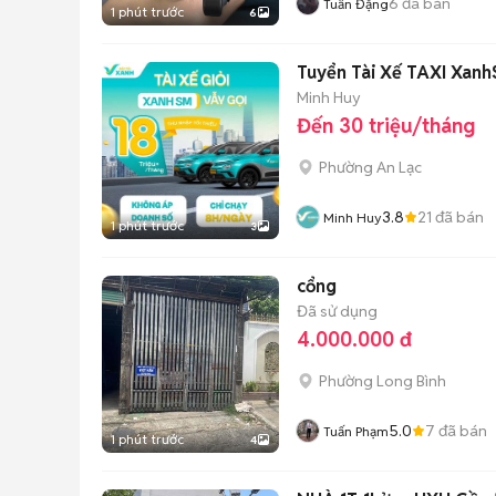
6
đã bán
Tuấn Đặng
1 phút trước
6
Tuyển Tài Xế TAXI Xan
Minh Huy
Đến 30 triệu/tháng
Phường An Lạc
3.8
21
đã bán
Minh Huy
1 phút trước
3
cổng
Đã sử dụng
4.000.000 đ
Phường Long Bình
5.0
7
đã bán
Tuấn Phạm
1 phút trước
4