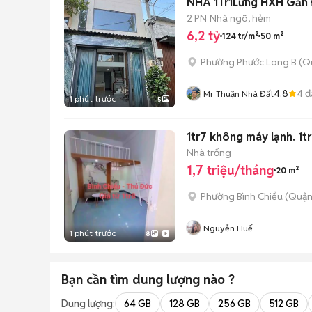
NHÀ 1Tr
2 PN
Nhà ngõ, hẻm
6,2 tỷ
124 tr/m²
50 m²
Phường Phước Long B (Q
4.8
4
đ
Mr Thuận Nhà Đất
1 phút trước
5
1tr7 không máy lạnh. 1t
Nhà trống
1,7 triệu/tháng
20 m²
Phường Bình Chiểu (Quận
Nguyễn Huế
1 phút trước
8
Bạn cần tìm
dung lượng
nào ?
Dung lượng:
64 GB
128 GB
256 GB
512 GB