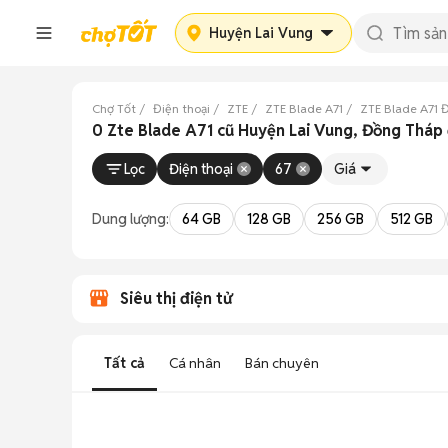
Huyện Lai Vung
Chợ Tốt
Điện thoại
ZTE
ZTE Blade A71
ZTE Blade A71 
0 Zte Blade A71 cũ Huyện Lai Vung, Đồng Tháp
Lọc
Điện thoại
67
Giá
Dung lượng:
64 GB
128 GB
256 GB
512 GB
Siêu thị điện tử
Tất cả
Cá nhân
Bán chuyên