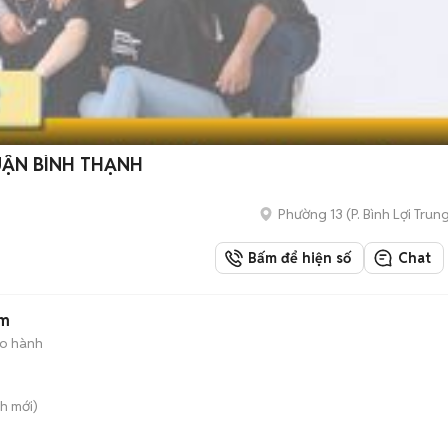
UẬN BÌNH THẠNH
Phường 13
(
P. Bình Lợi Trun
Bấm để hiện số
Chat
ám
ảo hành
nh
mới)