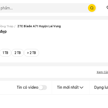
Đồng Tháp
ZTE Blade A71 Huyện Lai Vung
 đẹp
1 TB
2 TB
> 2 TB
Xem Cử
Tin có video
Tin mới nhất
Dạng lư