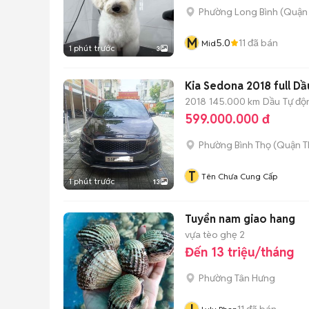
Phường Long Bình (Quận 
M
5.0
11
đã bán
Mid
1 phút trước
3
Kia Sedona 2018 full D
2018
145.000 km
Dầu
Tự độ
599.000.000 đ
Phường Bình Thọ (Quận T
T
Tên Chưa Cung Cấp
1 phút trước
13
Tuyển nam giao hang
vựa tèo ghẹ 2
Đến 13 triệu/tháng
Phường Tân Hưng
11
đã bán