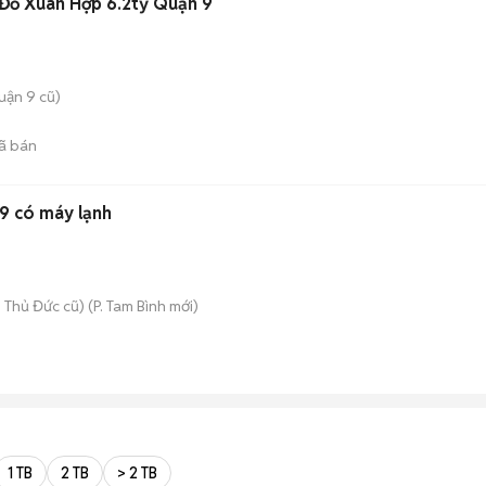
1Lửng HXH Gần Đỗ Xuân Hợp 6.2tỷ Quận 9
uận 9 cũ)
ã bán
r9 có máy lạnh
 Thủ Đức cũ)
(
P. Tam Bình
mới)
1 TB
2 TB
> 2 TB