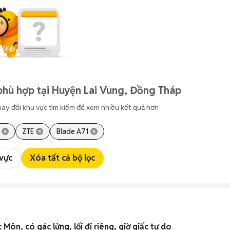
phù hợp tại Huyện Lai Vung, Đồng Tháp
hay đổi khu vực tìm kiếm để xem nhiều kết quả hơn
ZTE
Blade A71
 vực
Xóa tất cả bộ lọc
ôn, có gác lửng, lối đi riêng, giờ giấc tự do