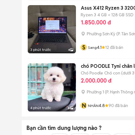
Asus X412 Ryzen 3 32
Ryzen 3
4 GB
< 128 GB
SSD
1.850.000 đ
Phường Sơn Kỳ
(
P. Tân Sơ
S
4.1
12
đã bán
Sang
3 phút trước
4
chó POODLE Tyni chân l
Chó Poodle
Chó con (dưới 3
2.000.000 đ
Phường 1
(
P. Hạnh Thông
N
4.8
90
đã bán
NHÂN
4 phút trước
6
Bạn cần tìm
dung lượng
nào ?