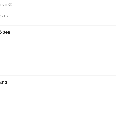
ong
mới)
đã bán
ỏ đen
động