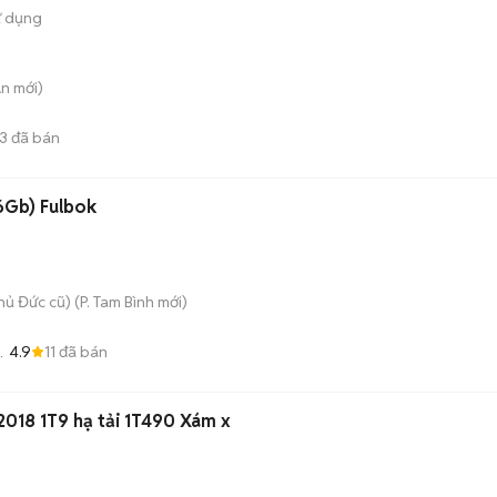
ử dụng
An
mới)
3
đã bán
Oppo A56 5G (8GB/256Gb) Fulbok
hủ Đức cũ)
(
P. Tam Bình
mới)
4.9
11
đã bán
2018 1T9 hạ tải 1T490 Xám x