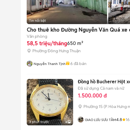
Tin nổi bật
Cho thuê kho Đường Nguyễn Văn Quá xe c
Văn phòng
58,5 triệu/tháng
650 m²
Phường Đông Hưng Thuận
6
đã bán
Nguyễn Thanh Tịnh
Đồng hồ Bucherer Hột x
Đã sử dụng
Cả nam và nữ
1.500.000 đ
Phường 15
(
P. Hòa Hưng
m
4.8
1
GIAO LƯU SƯU TẦM
3 phút trước
6