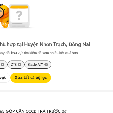
hù hợp tại Huyện Nhơn Trạch, Đồng Nai
hay đổi khu vực tìm kiếm để xem nhiều kết quả hơn
ZTE
Blade A71
 vực
Xóa tất cả bộ lọc
 B65 GÓP CẦN CCCD TRẢ TRƯỚC 0₫