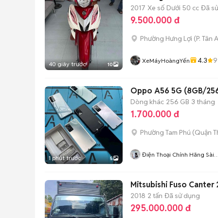
2017
Xe số
Dưới 50 cc
Đã s
9.500.000 đ
Phường Hưng Lợi
(
P. Tân 
4.3
9
XeMáyHoàngYến
40 giây trước
10
Dòng khác
256 GB
3 tháng
1.700.000 đ
Phường Tam Phú (Quận T
Điện Thoại Chính Hãng Sài
1 phút trước
5
Gòn
Mitsubishi Fuso Canter 
2018
2 tấn
Đã sử dụng
295.000.000 đ