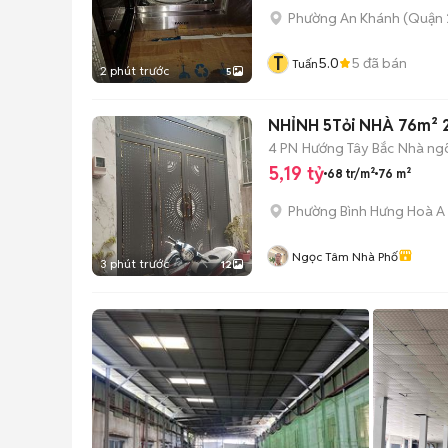
Phường An Khánh (Quận 
T
5.0
5
đã bán
Tuấn
2 phút trước
5
NHỈNH 5Tỏi NHÀ 76m² 
4 PN
Hướng Tây Bắc
Nhà ng
5,19 tỷ
68 tr/m²
76 m²
Phường Bình Hưng Hoà A
Ngọc Tâm Nhà Phố
3 phút trước
12