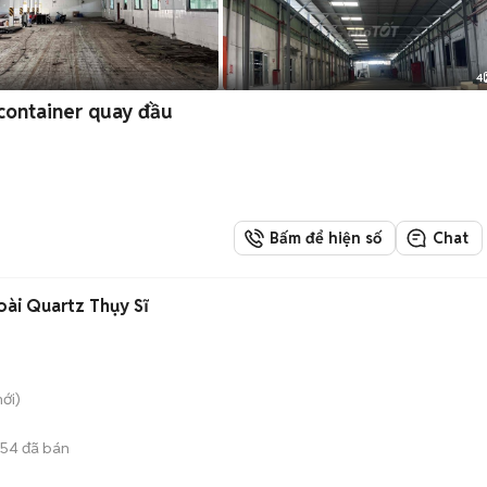
4
ontainer quay đầu
Bấm để hiện số
Chat
oài Quartz Thụy Sĩ
ới)
654
đã bán