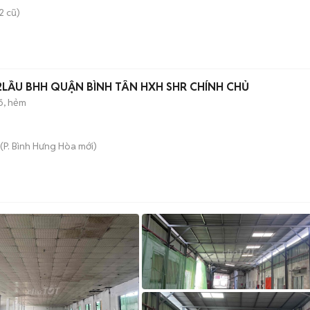
2 cũ)
2LẦU BHH QUẬN BÌNH TÂN HXH SHR CHÍNH CHỦ
õ, hẻm
(
P. Bình Hưng Hòa
mới)