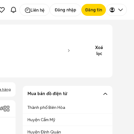
Đăng nhập
Đăng tin
Liên hệ
Xoá
lọc
a hàng
Mua bán đồ điện tử
Thành phố Biên Hòa
ới
Huyện Cẩm Mỹ
Huyện Định Quán