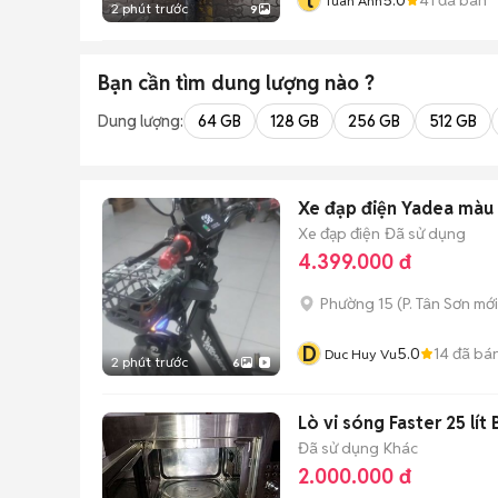
t
Tuân Anh
2 phút trước
9
Bạn cần tìm
dung lượng
nào ?
Dung lượng:
64 GB
128 GB
256 GB
512 GB
Xe đạp điện Yadea màu
Xe đạp điện
Đã sử dụng
4.399.000 đ
Phường 15
(
P. Tân Sơn
mới
D
5.0
14
đã bá
Duc Huy Vu
2 phút trước
6
Lò vi sóng Faster 25 lí
Đã sử dụng
Khác
2.000.000 đ