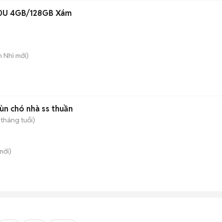
00U 4GB/128GB Xám
n Nhì
mới)
ùn chó nhà ss thuần
 tháng tuổi)
mới)