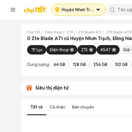
Huyện Nhơn Trạch
Chợ Tốt
Điện thoại
ZTE
ZTE Blade A71
ZTE Blade A71 
0 Zte Blade A71 cũ Huyện Nhơn Trạch, Đồng Na
Lọc
Điện thoại
ZTE
4547
Giá
Dung lượng:
64 GB
128 GB
256 GB
512 GB
Siêu thị điện tử
Tất cả
Cá nhân
Bán chuyên