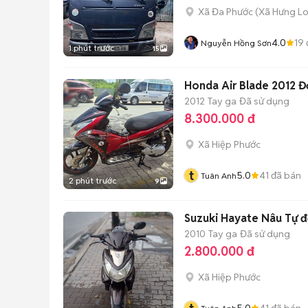
Xã Đa Phước
(
Xã Hưng L
4.0
19
Nguyễn Hồng Sơn
1 phút trước
15
Honda Air Blade 2012 Đ
2012
Tay ga
Đã sử dụng
8.300.000 đ
Xã Hiệp Phước
t
5.0
41
đã bán
Tuân Anh
2 phút trước
9
Suzuki Hayate Nâu Tự 
2010
Tay ga
Đã sử dụng
2.800.000 đ
Xã Hiệp Phước
5.0
41
đã bán