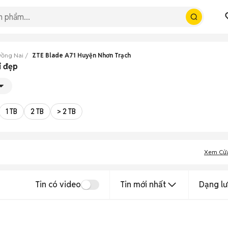
Đồng Nai
ZTE Blade A71 Huyện Nhơn Trạch
i đẹp
1 TB
2 TB
> 2 TB
Xem Cử
Tin có video
Tin mới nhất
Dạng lư