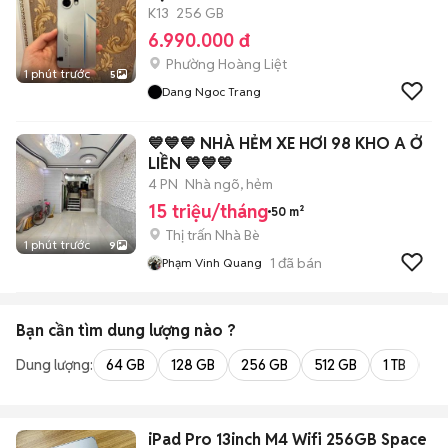
K13
256 GB
6.990.000 đ
Phường Hoàng Liệt
1 phút trước
5
Dang Ngoc Trang
💙💙💙 NHÀ HẺM XE HƠI 98 KHO A Ở
LIỀN 💙💙💙
4 PN
Nhà ngõ, hẻm
15 triệu/tháng
50 m²
Thị trấn Nhà Bè
1 phút trước
9
1
đã bán
Phạm Vinh Quang
Bạn cần tìm
dung lượng
nào ?
Dung lượng:
64 GB
128 GB
256 GB
512 GB
1 TB
2 
iPad Pro 13inch M4 Wifi 256GB Space