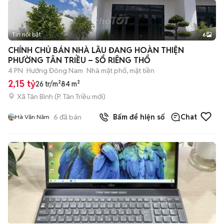
Tin nổi bật
6
+
2
CHÍNH CHỦ BÁN NHÀ LẦU ĐANG HOÀN THIỆN
PHƯỜNG TÂN TRIỀU – SỔ RIÊNG THỔ
4 PN
Hướng Đông Nam
Nhà mặt phố, mặt tiền
2,15 tỷ
26 tr/m²
84 m²
Xã Tân Bình
(
P. Tân Triều
mới)
6
đã bán
Bấm để hiện số
Chat
Hà Văn Năm