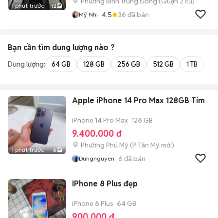
Phường Bình Trưng Đông (Quận 2 cũ)
1 phút trước
12
4.5
36
đã bán
Mỹ Nhi
Bạn cần tìm
dung lượng
nào ?
Dung lượng:
64 GB
128 GB
256 GB
512 GB
1 TB
2 
Apple iPhone 14 Pro Max 128GB Tím
iPhone 14 Pro Max
128 GB
9.400.000 đ
Phường Phú Mỹ
(
P. Tân Mỹ
mới)
1 phút trước
6
6
đã bán
Dungnguyen
IPhone 8 Plus đẹp
iPhone 8 Plus
64 GB
900.000 đ