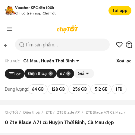
Voucher KFC đến 100k
Tải app
Chỉ có trên app Chợ Tốt
Khu vực:
Cà Mau, Huyện Thới Bình
Xoá lọc
Điện thoại
67
Giá
Lọc
Dung lượng:
64 GB
128 GB
256 GB
512 GB
1 TB
2 
Chợ Tốt
Điện thoại
ZTE
ZTE Blade A71
ZTE Blade A71 Cà Mau
ZTE 
0 Zte Blade A71 cũ Huyện Thới Bình, Cà Mau đẹp