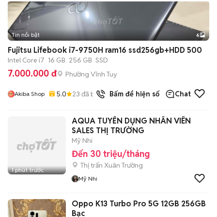
Tin nổi bật
6
+
2
Fujitsu Lifebook i7-9750H ram16 ssd256gb+HDD 500
Intel Core i7
16 GB
256 GB
SSD
7.000.000 đ
Phường Vĩnh Tuy
5.0
23
đã bán
Bấm để hiện số
Chat
Akiba Shop
AQUA TUYỂN DỤNG NHÂN VIÊN
SALES THỊ TRƯỜNG
Mỹ Nhi
Đến 30 triệu/tháng
Thị trấn Xuân Trường
1 phút trước
Mỹ Nhi
Oppo K13 Turbo Pro 5G 12GB 256GB
Bạc