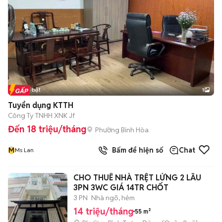
Tin nổi bật
1
Tuyển dụng KTTH
Công Ty TNHH XNK Jf
Đến 18 triệu/tháng
Phường Bình Hòa
M
Bấm để hiện số
Chat
Ms Lan
CHO THUÊ NHÀ TRỆT LỬNG 2 LẦU
3PN 3WC GIÁ 14TR CHỐT
3 PN
Nhà ngõ, hẻm
14 triệu/tháng
55 m²