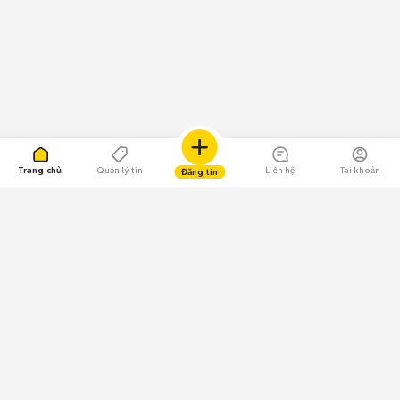
Trang chủ
Quản lý tin
Liên hệ
Tài khoản
Đăng tin
109.000 Bình chọn
Tải ứng dụng Chợ Tốt
Về Chợ Tốt
Quy chế sàn