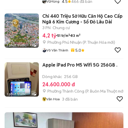
4.5
466
đã bán
VũHùng
Chỉ 440 Triệu Sở Hữu Căn Hộ Cao Cấp
Ngã 6 Kim Cương - Sổ Đỏ Lâu Dài
3 PN
Chung cư
4,2 tỷ
51 tr/m²
83 m²
Phường Phú Nhuận
(
P. Thuận Hóa
mới)
1 phút trước
12
5.0
Võ Văn Thành
Apple iPad Pro M5 Wifi 5G 256GB .
Dòng khác
256 GB
24.600.000 đ
Phường Thành Công
(
P. Buôn Ma Thuột
mới)
1 phút trước
3
V
3
đã bán
Văn Hoa