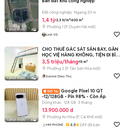
Bán đất khu công nghiệp
Đất công nghiệp
Ngang 20 m
1,4 tỷ
2,3 tr/m²
600 m²
Phường 1
(
P. Duyên Hải
mới)
1 phút trước
4
Linh Võ
CHO THUÊ GÁC SÁT SÂN BAY, GẦN
HỌC VIỆ HÀNG KHÔNG, TIỆN ĐI BÌNH
THẠNH
3,5 triệu/tháng
15 m²
Phường 2
(
P. Tân Sơn Hòa
mới)
Sunnie Dieu Thu
1 phút trước
4
Google Pixel 10 QT
-12/128GB - Pin 98% - Còn Áp
Dòng khác
128 GB
3 tháng
13.900.000 đ
Phường An Hòa
(
P. Cái Khế
mới)
1 phút trước
6
4.8
249
đã bán
HM PHONE