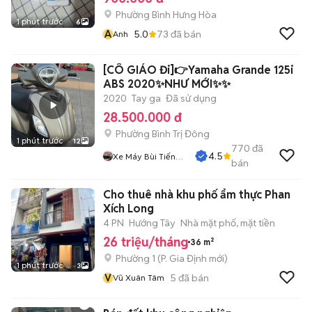
Phường Bình Hưng Hòa
1 phút trước
6
A
5.0
73
đã bán
Anh
[CÔ GIÁO Đi]👉Yamaha Grande 125i
ABS 2020✨NHƯ MỚI✨✨
2020
Tay ga
Đã sử dụng
28.500.000 đ
Phường Bình Trị Đông
1 phút trước
12
770
đã
4.5
Xe Máy Bùi Tiến
bán
Dũng
Cho thuê nhà khu phố ẩm thực Phan
Xích Long
4 PN
Hướng Tây
Nhà mặt phố, mặt tiền
26 triệu/tháng
36 m²
Phường 1
(
P. Gia Định
mới)
1 phút trước
3
V
5
đã bán
Vũ Xuân Tâm