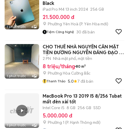
Black
iPad Pro M4 13 inch 2024
256 GB
21.500.000 đ
Phường Yên Hoà
(
P. Yên Hòa
mới)
1 phút trước
6
30
đã bán
Tiệm Công Nghệ
CHO THUÊ NHÀ NGUYÊN CĂN MẶT
TIỀN ĐƯỜNG NGUYỄN ĐĂNG ĐẠO -
GẦN 30/4
2 PN
Nhà mặt phố, mặt tiền
8 triệu/tháng
80 m²
Phường Hòa Cường Bắc
1 phút trước
4
T
5.0
7
đã bán
Thanh Thảo
MacBook Pro 13 2019 I5 8/256 Tubat
mất đèn xài tốt
Intel Core i5
8 GB
256 GB
SSD
5.000.000 đ
Phường 1
(
P. Hạnh Thông
mới)
1 phút trước
4