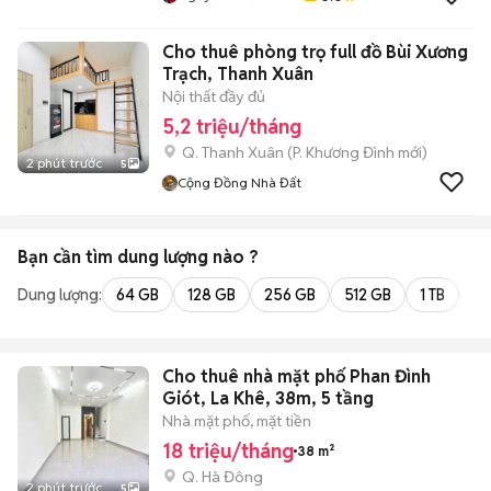
Cho thuê phòng trọ full đồ Bùi Xương
Trạch, Thanh Xuân
Nội thất đầy đủ
5,2 triệu/tháng
Q. Thanh Xuân
(
P. Khương Đình
mới)
2 phút trước
5
Cộng Đồng Nhà Đất
Bạn cần tìm
dung lượng
nào ?
Dung lượng:
64 GB
128 GB
256 GB
512 GB
1 TB
2 
Cho thuê nhà mặt phố Phan Đình
Giót, La Khê, 38m, 5 tầng
Nhà mặt phố, mặt tiền
18 triệu/tháng
38 m²
Q. Hà Đông
2 phút trước
5