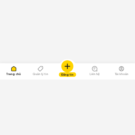
Trang chủ
Quản lý tin
Liên hệ
Tài khoản
Đăng tin
109.000 Bình chọn
Tải ứng dụng Chợ Tốt