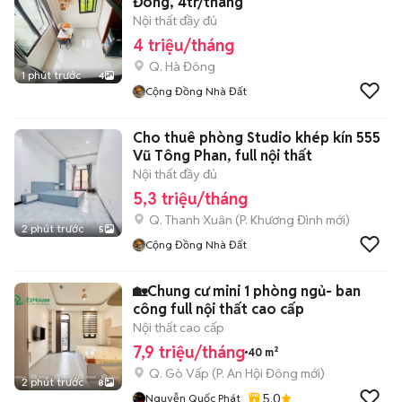
Đông, 4tr/tháng
Nội thất đầy đủ
4 triệu/tháng
Q. Hà Đông
1 phút trước
4
Cộng Đồng Nhà Đất
Cho thuê phòng Studio khép kín 555
Vũ Tông Phan, full nội thất
Nội thất đầy đủ
5,3 triệu/tháng
Q. Thanh Xuân
(
P. Khương Đình
mới)
2 phút trước
5
Cộng Đồng Nhà Đất
🏡Chung cư mini 1 phòng ngủ- ban
công full nội thất cao cấp
Nội thất cao cấp
7,9 triệu/tháng
40 m²
Q. Gò Vấp
(
P. An Hội Đông
mới)
2 phút trước
8
5.0
Nguyễn Quốc Phát