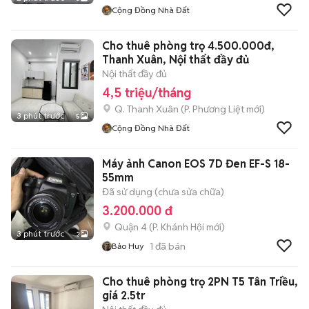
Cộng Đồng Nhà Đất
Cho thuê phòng trọ 4.500.000đ,
Thanh Xuân, Nội thất đầy đủ
Nội thất đầy đủ
4,5 triệu/tháng
Q. Thanh Xuân
(
P. Phương Liệt
mới)
3 phút trước
5
Cộng Đồng Nhà Đất
Máy ảnh Canon EOS 7D Đen EF-S 18-
55mm
Đã sử dụng (chưa sửa chữa)
3.200.000 đ
Quận 4
(
P. Khánh Hội
mới)
3 phút trước
3
1
đã bán
Bảo Huy
Cho thuê phòng trọ 2PN T5 Tân Triều,
giá 2.5tr