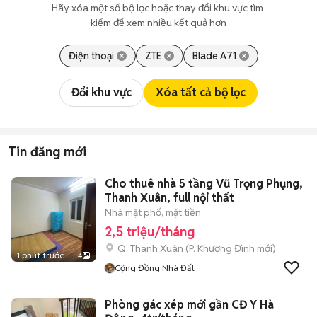
Hãy xóa một số bộ lọc hoặc thay đổi khu vực tìm 
kiếm để xem nhiều kết quả hơn
Điện thoại
ZTE
Blade A71
Đổi khu vực
Xóa tất cả bộ lọc
Tin đăng mới
Cho thuê nhà 5 tầng Vũ Trọng Phụng,
Thanh Xuân, full nội thất
Nhà mặt phố, mặt tiền
2,5 triệu/tháng
Q. Thanh Xuân
(
P. Khương Đình
mới)
1 phút trước
4
Cộng Đồng Nhà Đất
Phòng gác xép mới gần CĐ Y Hà