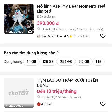
Mô hình ATRI My Dear Moments real
Limited
Đã sử dụng
390.000 đ
Thành phố Vũng Tàu
(
P. Tam Thắng
mới)
4 phút trước
1
4.5
135
đã bán
Chú Mèo Đi Hia
Bạn cần tìm
dung lượng
nào ?
Dung lượng:
64 GB
128 GB
256 GB
512 GB
1 TB
2 
TIỆM LẨU BÒ TRĂM RƯỠI TUYỂN
DỤNG
Đến 10 triệu/tháng
Quận 3
(
P. Nhiêu Lộc
mới)
MR Chiến
4 phút trước