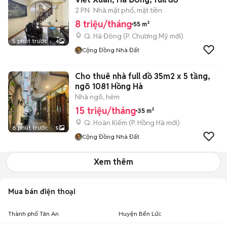
2 PN
Nhà mặt phố, mặt tiền
8 triệu/tháng
55 m²
Q. Hà Đông
(
P. Chương Mỹ
mới)
5 phút trước
4
Cộng Đồng Nhà Đất
Cho thuê nhà full đồ 35m2 x 5 tầng,
ngõ 1081 Hồng Hà
Nhà ngõ, hẻm
15 triệu/tháng
35 m²
Q. Hoàn Kiếm
(
P. Hồng Hà
mới)
6 phút trước
5
Cộng Đồng Nhà Đất
Xem thêm
Mua bán điện thoại
Thành phố Tân An
Huyện Bến Lức