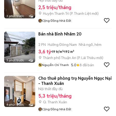
Nội thất đầy đủ
2,5 triệu/tháng
Huyện Thanh Trì
(
P. Thanh Liệt
mới)
3 phút trước
3
Cộng Đồng Nhà Đất
Bán nhà Bình Nhâm 20
2 PN
Hướng Đông Nam
Nhà ngõ, hẻm
3,6 tỷ
19 tr/m²
192 m²
Thành phố Thuận An
(
P. Lái Thiêu
mới)
3 phút trước
4
N
5.0
8
đã bán
Nguyễn Chí Thanh
Cho thuê phòng trọ Nguyễn Ngọc Nại
- Thanh Xuân
Nội thất đầy đủ
5,3 triệu/tháng
Q. Thanh Xuân
4 phút trước
4
Cộng Đồng Nhà Đất