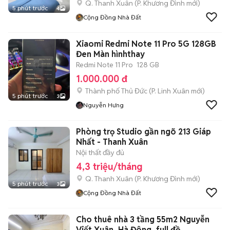
Q. Thanh Xuân
(
P. Khương Đình
mới)
5 phút trước
4
Cộng Đồng Nhà Đất
Xiaomi Redmi Note 11 Pro 5G 128GB
Đen Màn hìnhthay
Redmi Note 11 Pro
128 GB
1.000.000 đ
Thành phố Thủ Đức
(
P. Linh Xuân
mới)
5 phút trước
3
Nguyễn Hưng
Phòng trọ Studio gần ngõ 213 Giáp
Nhất - Thanh Xuân
Nội thất đầy đủ
4,3 triệu/tháng
Q. Thanh Xuân
(
P. Khương Đình
mới)
5 phút trước
3
Cộng Đồng Nhà Đất
Cho thuê nhà 3 tầng 55m2 Nguyễn
Viết Xuân, Hà Đông, full đồ