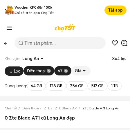
Voucher KFC đến 100k
Tải app
Chỉ có trên app Chợ Tốt
Khu vực:
Long An
Xoá lọc
Điện thoại
67
Giá
Lọc
Dung lượng:
64 GB
128 GB
256 GB
512 GB
1 TB
2 
Chợ Tốt
Điện thoại
ZTE
ZTE Blade A71
ZTE Blade A71 Long An
0 Zte Blade A71 cũ Long An đẹp