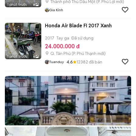
Thành phố Thủ Dầu Một
(
P. Phú Lợi
mới)
1 phút trước
8
Gia Kính
Honda Air Blade FI 2017 Xanh
2017
Tay ga
Đã sử dụng
24.000.000 đ
Q. Tân Phú
(
P. Phú Thạnh
mới)
1 phút trước
6
4.6
12382
đã bán
Tuanduy