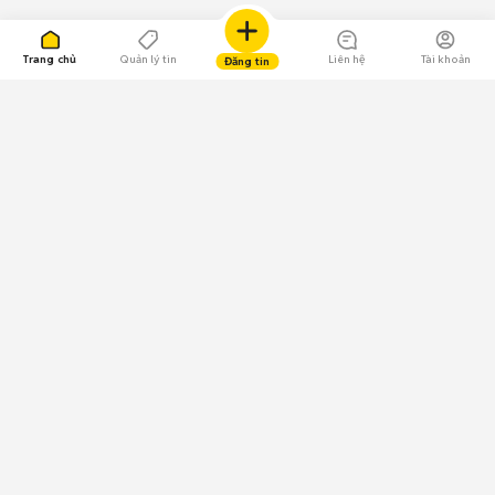
Trang chủ
Quản lý tin
Liên hệ
Tài khoản
Đăng tin
109.000 Bình chọn
Tải ứng dụng Chợ Tốt
Về Chợ Tốt
Quy chế sàn
Chính sách bảo mật
Giải quyết tranh chấp
CÔNG TY TNHH CHỢ TỐT - Người đại diện theo pháp luật:
Nguyễn Trọng Tấn; GPDKKD: 0312120782 do Sở KH & ĐT TP.HCM cấp ngày
11/01/2013;
GPMXH: 185/GP-BTTTT do Bộ Thông tin và Truyền thông
cấp ngày 09/07/2024 - Chịu trách nhiệm
nội dung: Trần Hoàng Ly.
Chính sách sử dụng