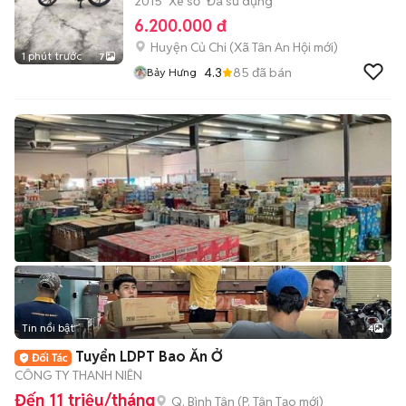
2015
Xe số
Đã sử dụng
6.200.000 đ
Huyện Củ Chi
(
Xã Tân An Hội
mới)
1 phút trước
7
4.3
85
đã bán
Bảy Hưng
Tin nổi bật
4
Tuyển LDPT Bao Ăn Ở
CÔNG TY THANH NIÊN
Đến 11 triệu/tháng
Q. Bình Tân
(
P. Tân Tạo
mới)