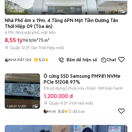
Tin nổi bật
12
+
2
Nhà Phố 4m x 19m. 4 Tầng 6PN Mặt Tiền Đường Tân
Thới Hiệp 09 (Tòa án)
6 PN
Nhà mặt phố, mặt tiền
8,55 tỷ
114 tr/m²
75 m²
Quận 12
(
P. Tân Thới Hiệp
mới)
5.0
Bấm để hiện số
Chat
NHÀ ĐẤT Q12
Ổ cứng SSD Samsung PM981 NVMe
PCIe 512GB 97%
Đã sử dụng (chưa sửa chữa)
Hết bảo hành
1.200.000 đ
Quận 4
(
P. Vĩnh Hội
mới)
1 phút trước
2
5.0
12
đã bán
Vi Us