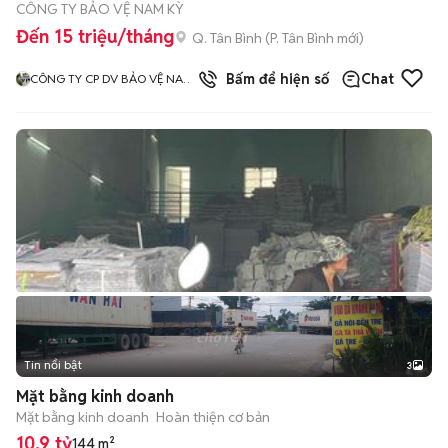
CÔNG TY BẢO VỆ NAM KỲ
Đến 15 triệu/tháng
Q. Tân Bình
(
P. Tân Bình
mới)
3
đã bán
Bấm để hiện số
Chat
CÔNG TY CP DV BẢO VỆ NAM
KỲ
Tin nổi bật
3
Mặt bằng kinh doanh
Mặt bằng kinh doanh
Hoàn thiện cơ bản
10,9 tỷ
144 m²