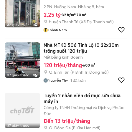
2 PN
Hướng Nam
Nhà ngõ, hẻm
2,25 tỷ
32 tr/m²
70 m²
Huyện Thanh Trì
(
Xã Đại Thanh
mới)
32 giây trước
3
T
Thành Nam
Nhà MTKD 506 Tỉnh Lộ 10 22x30m
trống suốt 120 triệu
Mặt bằng kinh doanh
120 triệu/tháng
600 m²
Q. Bình Tân
(
P. Bình Trị Đông
mới)
37 giây trước
3
1
đã bán
Nguyễn Thy
Tuyển 2 nhân viên đổ mực sửa chữa
máy in
Công ty TNHH Thương mại và Dịch vụ Phước
Đức
Đến 13 triệu/tháng
37 giây trước
Q. Đống Đa
(
P. Kim Liên
mới)