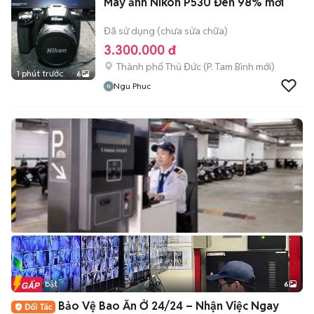
Máy ảnh Nikon P530 Đen 98% mới
Đã sử dụng (chưa sửa chữa)
3.300.000 đ
Thành phố Thủ Đức
(
P. Tam Bình
mới)
1 phút trước
6
Ngu Phuc
Tin nổi bật
6
+
2
Bảo Vệ Bao Ăn Ở 24/24 – Nhận Việc Ngay