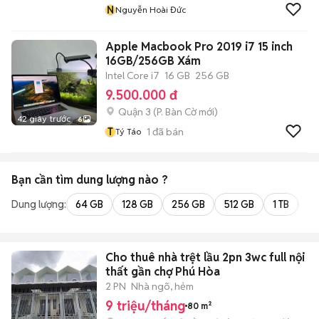
N
Nguyễn Hoài Đức
Apple Macbook Pro 2019 i7 15 inch
16GB/256GB Xám
Intel Core i7
16 GB
256 GB
9.500.000 đ
Quận 3
(
P. Bàn Cờ
mới)
42 giây trước
6
T
1
đã bán
Tý Táo
Bạn cần tìm
dung lượng
nào ?
Dung lượng:
64 GB
128 GB
256 GB
512 GB
1 TB
2 
Cho thuê nhà trệt lầu 2pn 3wc full nội
thất gần chợ Phú Hòa
2 PN
Nhà ngõ, hẻm
9 triệu/tháng
80 m²