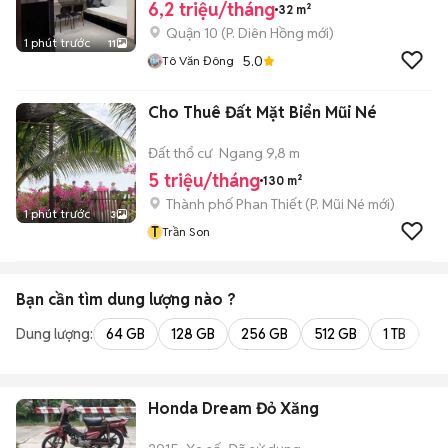
6,2 triệu/tháng
32 m²
Quận 10
(
P. Diên Hồng
mới)
1 phút trước
11
5.0
Tô Văn Đông
Cho Thuê Đất Mặt Biển Mũi Né
Đất thổ cư
Ngang 9,8 m
5 triệu/tháng
130 m²
Thành phố Phan Thiết
(
P. Mũi Né
mới)
1 phút trước
3
T
Trần Son
Bạn cần tìm
dung lượng
nào ?
Dung lượng:
64 GB
128 GB
256 GB
512 GB
1 TB
2 
Honda Dream Đỏ Xăng