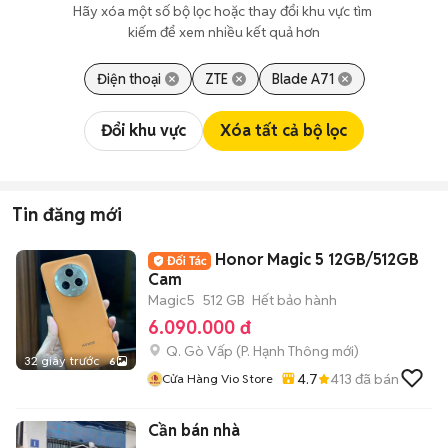
Hãy xóa một số bộ lọc hoặc thay đổi khu vực tìm 
kiếm để xem nhiều kết quả hơn
Điện thoại
ZTE
Blade A71
Đổi khu vực
Xóa tất cả bộ lọc
Tin đăng mới
Honor Magic 5 12GB/512GB
Cam
Magic5
512 GB
Hết bảo hành
6.090.000 đ
Q. Gò Vấp
(
P. Hạnh Thông
mới)
32 giây trước
6
4.7
413
đã bán
Cửa Hàng Vio Store
Cần bán nhà