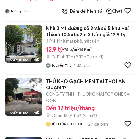
Bấm để hiện số
Chat
Hoàng Thiên
Nhà 2 Mt đường số 3 và số 5 khu Hai
Thành 10.5x15.2m 3 tấm giá 12.9 ty
3 PN
Nhà mặt phố, mặt tiền
12,9 tỷ
76 tr/m²
169 m²
Q. Bình Tân
(
P. Tân Tạo
mới)
1 phút trước
3
1
đã bán
Nguyễn Thy
THỦ KHO GẠCH MEN TẠI THỚI AN
QUẬN 12
CÔNG TY TNHH THƯƠNG MẠI TOP ONE SÀI
GÒN
Đến 12 triệu/tháng
1 phút trước
3
Quận 12
(
P. Thới An
mới)
H
27
đã bán
HỆ THỐNG TOP ONE