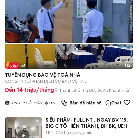
Tin nổi bật
5
TUYỂN DỤNG BẢO VỆ TOÀ NHÀ
CÔNG TY CỔ PHẦN DỊCH VỤ BẢO VỆ HNC
Đến 14 triệu/tháng
Thành phố Thủ Đức
(
P. An Khánh
mới)
Bấm để hiện số
Chat
CÔNG TY CỔ PHẦN DỊCH VỤ
BẢO VỆ HNC
SIÊU PHẨM- FULL NT , NGAY BV 115,
BIG C TÔ HIẾN THÀNH, ĐH BK, UEH
1 PN
Căn hộ dịch vụ, mini