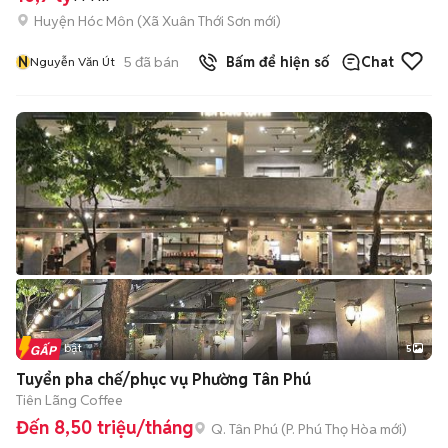
Huyện Hóc Môn
(
Xã Xuân Thới Sơn
mới)
N
5
đã bán
Bấm để hiện số
Chat
Nguyễn Văn Út
Tin nổi bật
5
Tuyển pha chế/phục vụ Phường Tân Phú
Tiên Lãng Coffee
Đến 8,50 triệu/tháng
Q. Tân Phú
(
P. Phú Thọ Hòa
mới)