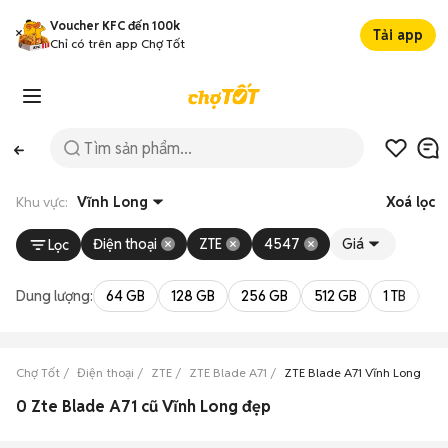
Voucher KFC đến 100k
Tải app
Chỉ có trên app Chợ Tốt
Khu vực:
Vĩnh Long
Xoá lọc
Điện thoại
ZTE
4547
Giá
Lọc
Dung lượng:
64 GB
128 GB
256 GB
512 GB
1 TB
2 
Chợ Tốt
Điện thoại
ZTE
ZTE Blade A71
ZTE Blade A71 Vĩnh Long
0 Zte Blade A71 cũ Vĩnh Long đẹp