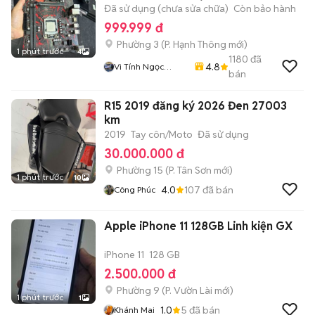
Đã sử dụng (chưa sửa chữa)
Còn bảo hành
999.999 đ
Phường 3
(
P. Hạnh Thông
mới)
1 phút trước
4
1180
đã
4.8
Vi Tính Ngọc
bán
Trang
R15 2019 đăng ký 2026 Đen 27003
km
2019
Tay côn/Moto
Đã sử dụng
30.000.000 đ
Phường 15
(
P. Tân Sơn
mới)
1 phút trước
10
4.0
107
đã bán
Công Phúc
Apple iPhone 11 128GB Linh kiện GX
iPhone 11
128 GB
2.500.000 đ
Phường 9
(
P. Vườn Lài
mới)
1 phút trước
1
1.0
5
đã bán
Khánh Mai