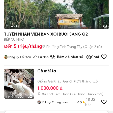
Tin nổi bật
1
TUYỂN NHÂN VIÊN BÁN XÔI BUỔI SÁNG Q2
BẾP CỤ NHO
Đến 5 triệu/tháng
Phường Bình Trưng Tây (Quận 2 cũ)
Bấm để hiện số
Chat
Công Ty Cổ Phần Bếp Cụ Nho
Gà mái tơ
Giống Gà Khác
Gà lớn (từ 3 tháng tuổi)
1.000.000 đ
Xã Thới Tam Thôn
(
Xã Đông Thạnh
mới)
1 phút trước
5
411
đã
4.9
FB Huy Cuong Peru
bán
Gallos