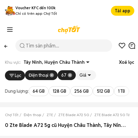
Voucher KFC đến 100k
Tải app
Chỉ có trên app Chợ Tốt
Khu vực:
Tây Ninh, Huyện Châu Thành
Xoá lọc
Điện thoại
67
Giá
Lọc
Dung lượng:
64 GB
128 GB
256 GB
512 GB
1 TB
2 
Chợ Tốt
Điện thoại
ZTE
ZTE Blade A72 5G
ZTE Blade A72 5G Tây Ni
0 Zte Blade A72 5g cũ Huyện Châu Thành, Tây Ninh đẹp