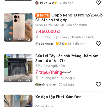
4.8
126
đã bán
Hải Võ
Oppo Reno 13 Pro 12/256Gb
BH 6th có trả góp
Reno 13Pro
512 GB
Còn bảo hành
7.450.000 đ
Phường Thạc Gián
(
P. Thanh Khê
mới)
1 phút trước
5
5.0
4313
đã bán
Bèo Mobile
Bến Lội Tây Lân nhà 2tầng -hẻm 6m -
3pn - 4 x 16 - 7tr
3 PN
Nhà ngõ, hẻm
7 triệu/tháng
64 m²
Phường Bình Trị Đông A
1 phút trước
4
20
đã bán
Trường Chinh
Xe đạp tập Ebet Xám Đen
Đã sử dụng