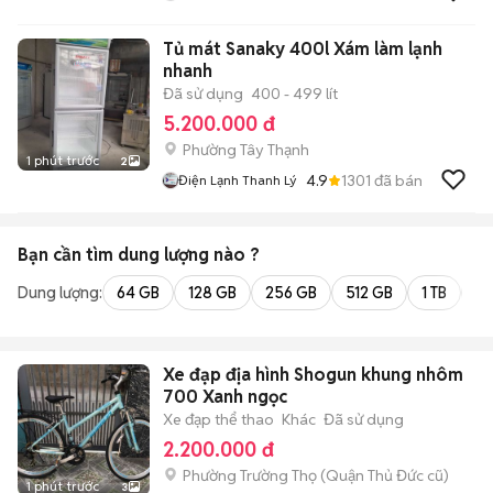
Tủ mát Sanaky 400l Xám làm lạnh
nhanh
Đã sử dụng
400 - 499 lít
5.200.000 đ
Phường Tây Thạnh
1 phút trước
2
4.9
1301
đã bán
Điện Lạnh Thanh Lý
Bạn cần tìm
dung lượng
nào ?
Dung lượng:
64 GB
128 GB
256 GB
512 GB
1 TB
2 
Xe đạp địa hình Shogun khung nhôm
700 Xanh ngọc
Xe đạp thể thao
Khác
Đã sử dụng
2.200.000 đ
Phường Trường Thọ (Quận Thủ Đức cũ)
1 phút trước
3