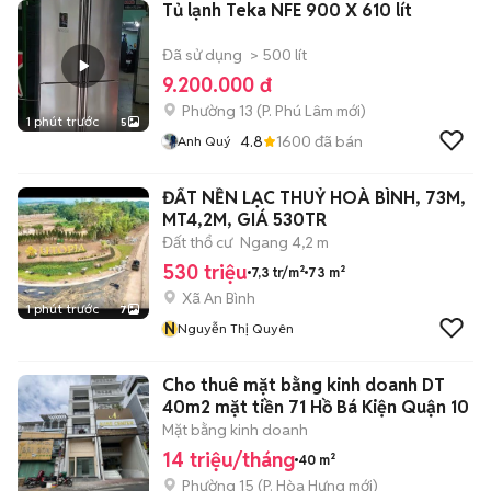
Tủ lạnh Teka NFE 900 X 610 lít
Đã sử dụng
> 500 lít
9.200.000 đ
Phường 13
(
P. Phú Lâm
mới)
1 phút trước
5
4.8
1600
đã bán
Anh Quý
ĐẤT NỀN LẠC THUỶ HOÀ BÌNH, 73M,
MT4,2M, GIÁ 530TR
Đất thổ cư
Ngang 4,2 m
530 triệu
7,3 tr/m²
73 m²
Xã An Bình
1 phút trước
7
N
Nguyễn Thị Quyên
Cho thuê mặt bằng kinh doanh DT
40m2 mặt tiền 71 Hồ Bá Kiện Quận 10
Mặt bằng kinh doanh
14 triệu/tháng
40 m²
Phường 15
(
P. Hòa Hưng
mới)