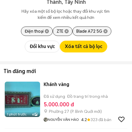
Thành, Tây Ninh
Hãy xóa một số bộ lọc hoặc thay đổi khu vực tìm 
kiếm để xem nhiều kết quả hơn
Điện thoại
ZTE
Blade A72 5G
Đổi khu vực
Xóa tất cả bộ lọc
Tin đăng mới
Khánh vàng
Đã sử dụng
Đồ trang trí trong nhà
5.000.000 đ
Phường 27
(
P. Bình Quới
mới)
1 phút trước
6
4.2
323
đã bán
NGUYỄN VĂN HÀO