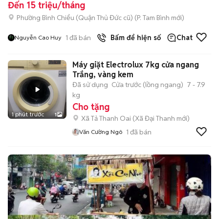
Đến 15 triệu/tháng
Phường Bình Chiểu (Quận Thủ Đức cũ)
(
P. Tam Bình
mới)
1
đã bán
Bấm để hiện số
Chat
Nguyễn Cao Huy
Máy giặt Electrolux 7kg cửa ngang
Trắng, vàng kem
Đã sử dụng
Cửa trước (lồng ngang)
7 - 7.9
kg
Cho tặng
1 phút trước
1
Xã Tả Thanh Oai
(
Xã Đại Thanh
mới)
1
đã bán
Văn Cường Ngô