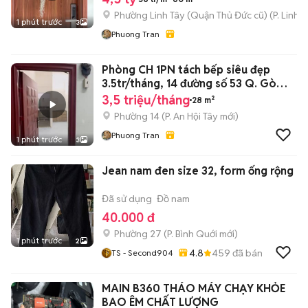
Phường Linh Tây (Quận Thủ Đức cũ)
(
P. Linh 
1 phút trước
3
Phuong Tran
Phòng CH 1PN tách bếp siêu đẹp
3.5tr/tháng, 14 đường số 53 Q. Gò
Vấp.
3,5 triệu/tháng
28 m²
Phường 14
(
P. An Hội Tây
mới)
Phuong Tran
1 phút trước
3
Jean nam đen size 32, form ống rộng
Đã sử dụng
Đồ nam
40.000 đ
Phường 27
(
P. Bình Quới
mới)
1 phút trước
2
4.8
459
đã bán
TS - Second904
MAIN B360 THÁO MÁY CHẠY KHỎE
BAO ÊM CHẤT LƯỢNG