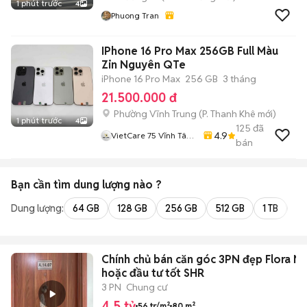
1 phút trước
4
Phuong Tran
IPhone 16 Pro Max 256GB Full Màu
Zin Nguyên QTe
iPhone 16 Pro Max
256 GB
3 tháng
21.500.000 đ
Phường Vĩnh Trung
(
P. Thanh Khê
mới)
1 phút trước
4
125
đã
4.9
VietCare 75 Vĩnh Tân
bán
Thanh Khê Đà Nẵng
Bạn cần tìm
dung lượng
nào ?
Dung lượng:
64 GB
128 GB
256 GB
512 GB
1 TB
2 
Chính chủ bán căn góc 3PN đẹp Flora No
hoặc đầu tư tốt SHR
3 PN
Chung cư
4,5 tỷ
56 tr/m²
80 m²