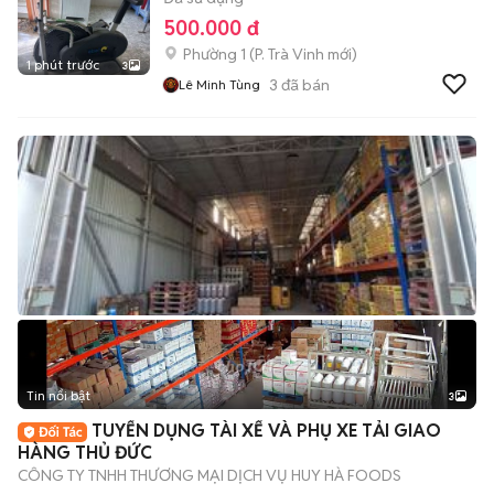
500.000 đ
Phường 1
(
P. Trà Vinh
mới)
1 phút trước
3
3
đã bán
Lê Minh Tùng
Tin nổi bật
3
TUYỂN DỤNG TÀI XẾ VÀ PHỤ XE TẢI GIAO
HÀNG THỦ ĐỨC
CÔNG TY TNHH THƯƠNG MẠI DỊCH VỤ HUY HÀ FOODS