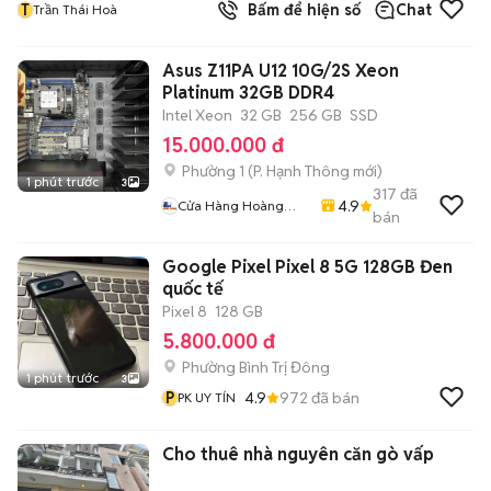
T
Bấm để hiện số
Chat
Trần Thái Hoà
Asus Z11PA U12 10G/2S Xeon
Platinum 32GB DDR4
Intel Xeon
32 GB
256 GB
SSD
15.000.000 đ
Phường 1
(
P. Hạnh Thông
mới)
1 phút trước
3
317
đã
4.9
Cửa Hàng Hoàng
bán
Chương
Google Pixel Pixel 8 5G 128GB Đen
quốc tế
Pixel 8
128 GB
5.800.000 đ
Phường Bình Trị Đông
1 phút trước
3
P
4.9
972
đã bán
PK UY TÍN
Cho thuê nhà nguyên căn gò vấp