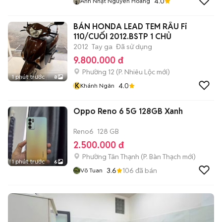
4.0
Anh Nhật Nguyễn Hoàng
BÁN HONDA LEAD TEM RÂU Fi
110/CUỐI 2012.BSTP 1 CHỦ
2012
Tay ga
Đã sử dụng
9.800.000 đ
Phường 12
(
P. Nhiêu Lộc
mới)
1 phút trước
8
K
4.0
Khánh Ngân
Oppo Reno 6 5G 128GB Xanh
Reno6
128 GB
2.500.000 đ
Phường Tân Thạnh
(
P. Bàn Thạch
mới)
1 phút trước
6
3.6
106
đã bán
Võ Tuan