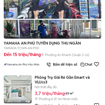
Tin nổi bật
3
YAMAHA AN PHÚ TUYỂN DỤNG THU NGÂN
YAMAHA TOWN AN PHÚ
Đến 15 triệu/tháng
Phường An Khánh (Quận 2 cũ)
Bấm để hiện số
Chat
Yamaha An Phú Hóc Môn
Phòng Trọ Giá Rẻ Gần Emart và
VLUcs3
Nội thất đầy đủ
3,7 triệu/tháng
30 m²
Phường 6
(
P. An Nhơn
mới)
1 phút trước
8