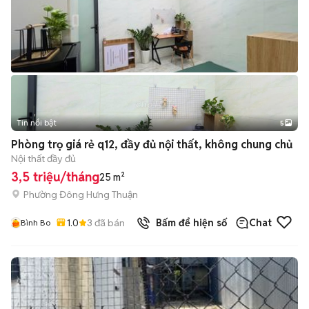
Tin nổi bật
5
Phòng trọ giá rẻ q12, đầy đủ nội thất, không chung chủ
Nội thất đầy đủ
3,5 triệu/tháng
25 m²
Phường Đông Hưng Thuận
1.0
3
đã bán
Bấm để hiện số
Chat
Bình Bo