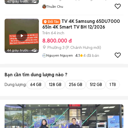
40 giây trước
3
Thuần Chu
TV 4K Samsung 65DU7000
65in 4K Smart TV BH 12/2026
Trên 64 inch
8.800.000 đ
Phường 3
(
P. Chánh Hưng
mới)
44 giây trước
4
4.1
4
đã bán
Nguyen Nguyen
Bạn cần tìm
dung lượng
nào ?
Dung lượng:
64 GB
128 GB
256 GB
512 GB
1 TB
2 