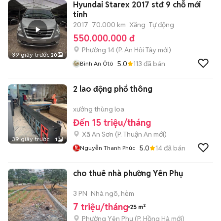
Hyundai Starex 2017 stđ 9 chỗ mới
tinh
2017
70.000 km
Xăng
Tự động
550.000.000 đ
Phường 14
(
P. An Hội Tây
mới)
39 giây trước
20
5.0
113
đã bán
Bình An Ôtô
2 lao động phổ thông
xưởng thùng loa
Đến 15 triệu/tháng
Xã An Sơn
(
P. Thuận An
mới)
39 giây trước
1
5.0
14
đã bán
Nguyễn Thanh Phúc
cho thuê nhà phường Yên Phụ
3 PN
Nhà ngõ, hẻm
7 triệu/tháng
25 m²
Phường Yên Phụ
(
P. Hồng Hà
mới)