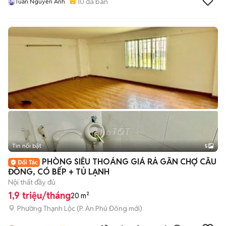
10
đã bán
Tuấn Nguyễn Anh
Tin nổi bật
5
PHÒNG SIÊU THOÁNG GIÁ RẢ GẦN CHỢ CẦU
ĐỒNG, CÓ BẾP + TỦ LẠNH
Nội thất đầy đủ
1,9 triệu/tháng
20 m²
Phường Thạnh Lộc
(
P. An Phú Đông
mới)