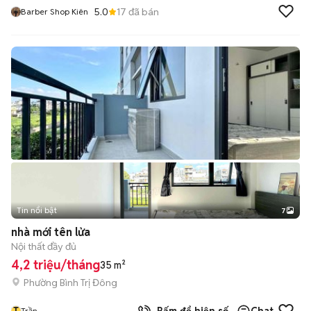
5.0
17
đã bán
Barber Shop Kiên
Tin nổi bật
7
+
2
nhà mới tên lửa
Nội thất đầy đủ
4,2 triệu/tháng
35 m²
Phường Bình Trị Đông
T
Trần