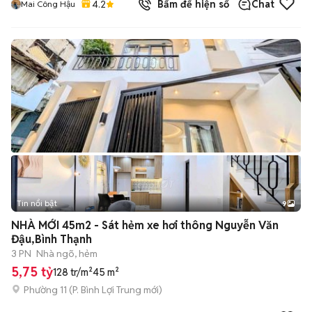
4.2
Bấm để hiện số
Chat
Mai Công Hậu
Tin nổi bật
9
+
2
NHÀ MỚI 45m2 - Sát hẻm xe hơi thông Nguyễn Văn
Đậu,Bình Thạnh
3 PN
Nhà ngõ, hẻm
5,75 tỷ
128 tr/m²
45 m²
Phường 11
(
P. Bình Lợi Trung
mới)