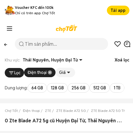
Voucher KFC đến 100k
Tải app
Chỉ có trên app Chợ Tốt
Khu vực:
Thái Nguyên, Huyện Đại Từ
Xoá lọc
Điện thoại
Giá
Lọc
Dung lượng:
64 GB
128 GB
256 GB
512 GB
1 TB
2 
Chợ Tốt
Điện thoại
ZTE
ZTE Blade A72 5G
ZTE Blade A72 5G Thái 
0 Zte Blade A72 5g cũ Huyện Đại Từ, Thái Nguyên đẹp