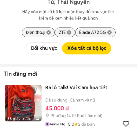
Từ, Thái Nguyên
Hãy xóa một số bộ lọc hoặc thay đổi khu vực tìm 
kiếm để xem nhiều kết quả hơn
Điện thoại
ZTE
Blade A72 5G
Đổi khu vực
Xóa tất cả bộ lọc
Tin đăng mới
Ba lô talk! Vải Cam họa tiết
Đã sử dụng
Cả nam và nữ
45.000 đ
Phường 14
(
P. Phú Lâm
mới)
38 giây trước
1
5.0
2
đã bán
Annie Ng