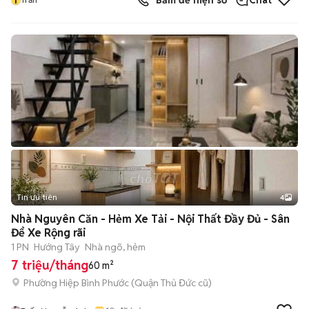
Bấm để hiện số
Chat
Tin ưu tiên
4
Nhà Nguyên Căn - Hẻm Xe Tải - Nội Thất Đầy Đủ - Sân
Để Xe Rộng rãi
1 PN
Hướng Tây
Nhà ngõ, hẻm
7 triệu/tháng
60 m²
Phường Hiệp Bình Phước (Quận Thủ Đức cũ)