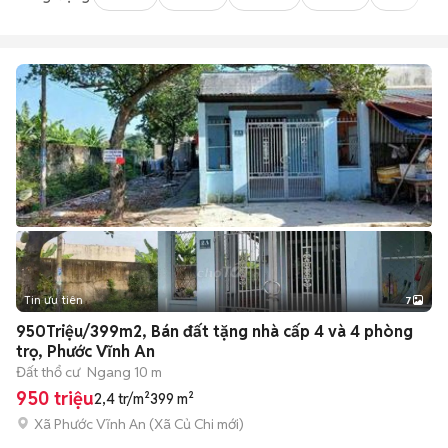
Tin ưu tiên
7
+
2
950Triệu/399m2, Bán đất tặng nhà cấp 4 và 4 phòng
trọ, Phước Vĩnh An
Đất thổ cư
Ngang 10 m
950 triệu
2,4 tr/m²
399 m²
Xã Phước Vĩnh An
(
Xã Củ Chi
mới)