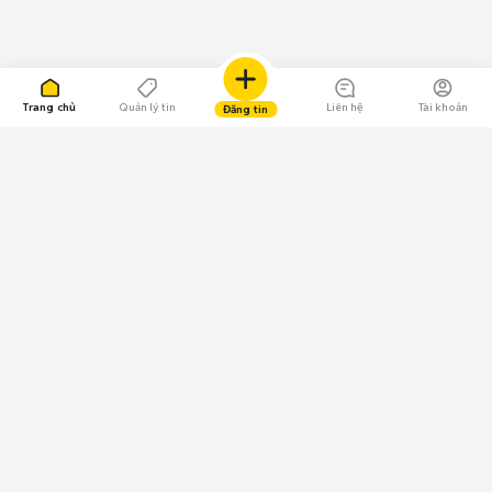
Trang chủ
Quản lý tin
Liên hệ
Tài khoản
Đăng tin
109.000 Bình chọn
Tải ứng dụng Chợ Tốt
Về Chợ Tốt
Quy chế sàn
Chính sách bảo mật
Giải quyết tranh chấp
CÔNG TY TNHH CHỢ TỐT - Người đại diện theo pháp luật:
Nguyễn Trọng Tấn; GPDKKD: 0312120782 do Sở KH & ĐT TP.HCM cấp ngày
11/01/2013;
GPMXH: 185/GP-BTTTT do Bộ Thông tin và Truyền thông