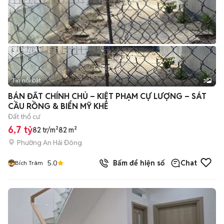
Tin nổi bật
3
BÁN ĐẤT CHÍNH CHỦ – KIỆT PHẠM CỰ LƯỢNG – SÁT
CẦU RỒNG & BIỂN MỸ KHÊ
Đất thổ cư
6,7 tỷ
82 tr/m²
82 m²
Phường An Hải Đông
5.0
Bấm để hiện số
Chat
Bích Trâm