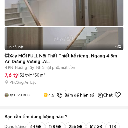
Tin nổi bật
11
+
2
💥Xây MỚI FULL Nội Thất Thiết kế riêng, Ngang 4,5m
An Dương Vương ,AL.
4 PN
Hướng Tây
Nhà mặt phố, mặt tiền
7,6 tỷ
152 tr/m²
50 m²
Phường An Lạc
56
đã
4.5
Bấm để hiện số
Chat
DỊCH VỤ BĐS
bán
KIMGIA
Bạn cần tìm
dung lượng
nào ?
Dung lượng:
64 GB
128 GB
256 GB
512 GB
1 TB
2 