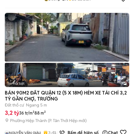
Tin nổi bật
7
+
2
BÁN 90M2 ĐẤT QUẬN 12 (5 X 18M) HẺM XE TẢI CHỈ 3,2
TỶ GẦN CHỢ, TRƯỜNG
Đất thổ cư
Ngang 5 m
3,2 tỷ
36 tr/m²
88 m²
Phường Hiệp Thành
(
P. Tân Thới Hiệp
mới)
3
đã bán
Bấm để hiện số
Chat
NGUYỄN VĂN GIÀU