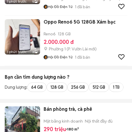
1 phút trước
5
1
đã bán
Hội Đồ Điện Tử
Oppo Reno6 5G 128GB Xám bạc
Reno6
128 GB
2.000.000 đ
Phường 1
(
P. Vườn Lài
mới)
1 phút trước
2
1
đã bán
Hội Đồ Điện Tử
Bạn cần tìm
dung lượng
nào ?
Dung lượng:
64 GB
128 GB
256 GB
512 GB
1 TB
2 
Bán phòng trà, cà phê
Mặt bằng kinh doanh
Nội thất đầy đủ
290 triệu
180 m²