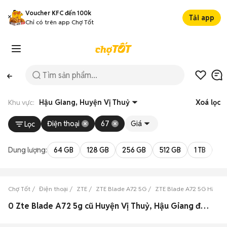
Voucher KFC đến 100k
Tải app
Chỉ có trên app Chợ Tốt
Khu vực:
Hậu Giang, Huyện Vị Thuỷ
Xoá lọc
Điện thoại
67
Giá
Lọc
Dung lượng:
64 GB
128 GB
256 GB
512 GB
1 TB
2 
Chợ Tốt
Điện thoại
ZTE
ZTE Blade A72 5G
ZTE Blade A72 5G Hậu G
0 Zte Blade A72 5g cũ Huyện Vị Thuỷ, Hậu Giang đẹp