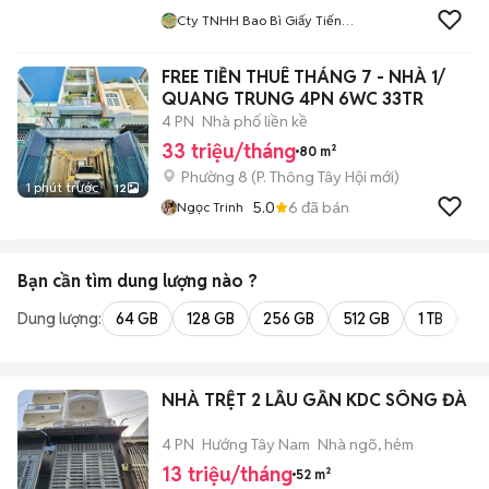
Cty TNHH Bao Bì Giấy Tiến
Phát
FREE TIỀN THUÊ THÁNG 7 - NHÀ 1/
QUANG TRUNG 4PN 6WC 33TR
4 PN
Nhà phố liền kề
33 triệu/tháng
80 m²
Phường 8
(
P. Thông Tây Hội
mới)
1 phút trước
12
5.0
6
đã bán
Ngọc Trinh
Bạn cần tìm
dung lượng
nào ?
Dung lượng:
64 GB
128 GB
256 GB
512 GB
1 TB
2 
NHÀ TRỆT 2 LẦU GẦN KDC SÔNG ĐÀ
4 PN
Hướng Tây Nam
Nhà ngõ, hẻm
13 triệu/tháng
52 m²