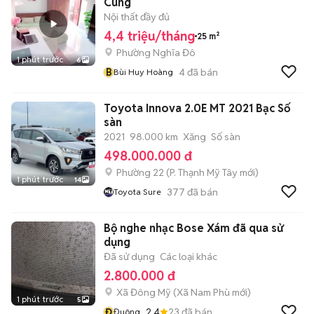
Cung
Nội thất đầy đủ
4,4 triệu/tháng
25 m²
Phường Nghĩa Đô
1 phút trước
6
B
4
đã bán
Bùi Huy Hoàng
Toyota Innova 2.0E MT 2021 Bạc Số
sàn
2021
98.000 km
Xăng
Số sàn
498.000.000 đ
Phường 22
(
P. Thạnh Mỹ Tây
mới)
1 phút trước
14
377
đã bán
Toyota Sure
Bộ nghe nhạc Bose Xám đã qua sử
dụng
Đã sử dụng
Các loại khác
2.800.000 đ
Xã Đông Mỹ
(
Xã Nam Phù
mới)
1 phút trước
5
Đ
2.4
23
đã bán
Đuông