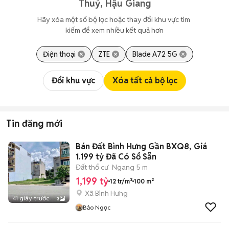
Thuỷ, Hậu Giang
Hãy xóa một số bộ lọc hoặc thay đổi khu vực tìm 
kiếm để xem nhiều kết quả hơn
Điện thoại
ZTE
Blade A72 5G
Đổi khu vực
Xóa tất cả bộ lọc
Tin đăng mới
Bán Đất Bình Hưng Gần BXQ8, Giá
1.199 tỷ Đã Có Sổ Sẵn
Đất thổ cư
Ngang 5 m
1,199 tỷ
12 tr/m²
100 m²
Xã Bình Hưng
41 giây trước
3
Bảo Ngọc