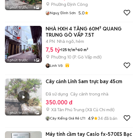
Phường Định Công
1 phút trước
6
5.0
Nguỵ Đình Sơn
NHÀ HXH 4 TẦNG 60M² QUANG
TRUNG GÒ VẤP 7.5T
4 PN
Nhà ngõ, hẻm
7,5 tỷ
125 tr/m²
60 m²
Phường 10
(
P. Gò Vấp
mới)
1 phút trước
5
Linh Võ
Cây cảnh Linh Sam trực bay 45cm
Đã sử dụng
Cây cảnh trong nhà
350.000 đ
Xã Tân Phú Trung
(
Xã Củ Chi
mới)
1 phút trước
1
4.9
34
đã bán
Cây Kiểng Giá Rẻ LT1
Máy tính cầm tay Casio fx-570ES Bạc