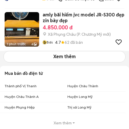
amly bãi hiếm jvc model JR-S300 đẹp
zin bày đẹp
4.850.000 đ
Xã Phụng Châu
(
P. Chương Mỹ
mới)
b
4.7
62
đã bán
Bds
1 phút trước
6
Xem thêm
Mua bán đồ điện tử
Thành phố Vị Thanh
Huyện Châu Thành
Huyện Châu Thành A
Huyện Long Mỹ
Huyện Phụng Hiệp
Thị xã Long Mỹ
Xem thêm