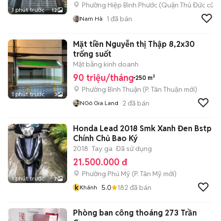
Phường Hiệp Bình Phước (Quận Thủ Đức cũ)
1 phút trước
12
1
đã bán
Nam Hà
Mặt tiền Nguyễn thị Thập 8,2x30
trống suốt
Mặt bằng kinh doanh
90 triệu/tháng
250 m²
Phường Bình Thuận
(
P. Tân Thuận
mới)
1 phút trước
3
2
đã bán
NGô Gia Land
Honda Lead 2018 Smk Xanh Đen Bstp
Chính Chủ Bao Ký
2018
Tay ga
Đã sử dụng
21.500.000 đ
Phường Phú Mỹ
(
P. Tân Mỹ
mới)
1 phút trước
7
k
5.0
182
đã bán
Khánh
Phòng ban công thoáng 273 Trần