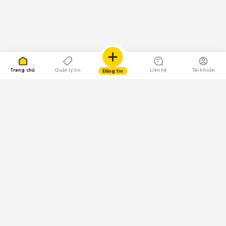
Trang chủ
Quản lý tin
Liên hệ
Tài khoản
Đăng tin
109.000 Bình chọn
Tải ứng dụng Chợ Tốt
Về Chợ Tốt
Quy chế sàn
Chính sách bảo mật
Giải quyết tranh chấp
CÔNG TY TNHH CHỢ TỐT - Người đại diện theo pháp luật: