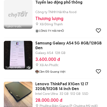
Tuyển lao động phổ thông
Công ty TNHH Hải Kha food
Thương lượng
Xã Đông Thạnh
1 phút trước
CÔNG TY HẢI NHỎ
Samsung Galaxy A54 5G 8GB/128GB
Đen
Galaxy A54
128 GB
3.600.000 đ
Xã An Phước
1 phút trước
3
Cầm Đồ Quang Việt
Lenovo ThinkPad X1Gen 12 i7
32GB/512GB 14 inch Đen
Intel Core Ultra
32 GB
512 GB
SSD
28.000.000 đ
Phường Biên Giang
(
P. Chương Mỹ
mới)