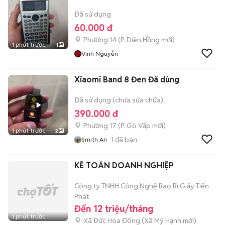
Đã sử dụng
60.000 đ
Phường 14
(
P. Diên Hồng
mới)
1 phút trước
1
Vinh Nguyễn
Xiaomi Band 8 Đen Đã dùng
Đã sử dụng (chưa sửa chữa)
390.000 đ
Phường 17
(
P. Gò Vấp
mới)
1 phút trước
2
1
đã bán
Smith An
KẾ TOÁN DOANH NGHIỆP
Công ty TNHH Công Nghệ Bao Bì Giấy Tiến
Phát
Đến 12 triệu/tháng
1 phút trước
Xã Đức Hòa Đông
(
Xã Mỹ Hạnh
mới)