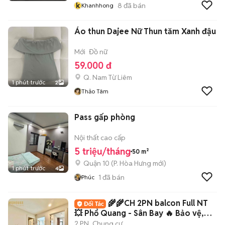
k
8
đã bán
Khanhhong
Áo thun Dajee Nữ Thun tăm Xanh đậu
Mới
Đồ nữ
59.000 đ
Q. Nam Từ Liêm
1 phút trước
2
Thảo Tâm
Pass gấp phòng
Nội thất cao cấp
5 triệu/tháng
50 m²
Quận 10
(
P. Hòa Hưng
mới)
1 phút trước
4
1
đã bán
Phúc
🌾🌾CH 2PN balcon Full NT
💥 Phổ Quang - Sân Bay 🔥 Bảo vệ,
Hầm xe, TM 🎉🎉
2 PN
Chung cư