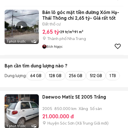
Bán lô góc mặt tiền đường Xóm Hạ-
Thái Thông chỉ 2,65 tỷ- Giá rất tốt
Đất thổ cư
2,65 tỷ
29 tr/m²
91 m²
Thành phố Nha Trang
1 phút trước
5
Bích Ngọc
Bạn cần tìm
dung lượng
nào ?
Dung lượng:
64 GB
128 GB
256 GB
512 GB
1 TB
2 
Daewoo Matiz SE 2005 Trắng
2005
850.000 km
Xăng
Số sàn
21.000.000 đ
Huyện Sóc Sơn
(
Xã Trung Giã
mới)
1 phút trước
5