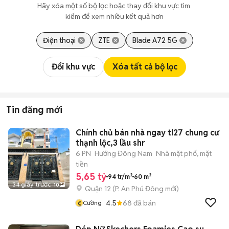
Hãy xóa một số bộ lọc hoặc thay đổi khu vực tìm 
kiếm để xem nhiều kết quả hơn
Điện thoại
ZTE
Blade A72 5G
Đổi khu vực
Xóa tất cả bộ lọc
Tin đăng mới
Chính chủ bán nhà ngay tl27 chung cư
thạnh lộc,3 lầu shr
6 PN
Hướng Đông Nam
Nhà mặt phố, mặt
tiền
5,65 tỷ
94 tr/m²
60 m²
34 giây trước
10
Quận 12
(
P. An Phú Đông
mới)
c
4.5
68
đã bán
Cường