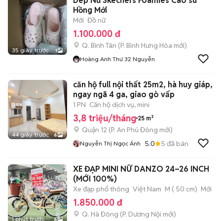
Dép Nữ Skechers Foamies Cao su
Hồng Mới
Mới
Đồ nữ
1.100.000 đ
Q. Bình Tân
(
P. Bình Hưng Hòa
mới)
35 giây trước
1
Hoàng Anh Thư 32 Nguyễn
căn hộ full nội thất 25m2, hà huy giáp,
ngay ngã 4 ga, giao gò vấp
1 PN
Căn hộ dịch vụ, mini
3,8 triệu/tháng
25 m²
Quận 12
(
P. An Phú Đông
mới)
44 giây trước
6
5.0
5
đã bán
Nguyễn Thị Ngọc Ánh
XE ĐẠP MINI NỮ DANZO 24–26 INCH
(MỚI 100%)
Xe đạp phổ thông
Việt Nam
M ( 50 cm)
Mới
1.850.000 đ
Q. Hà Đông
(
P. Dương Nội
mới)
1 phút trước
6