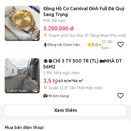
Đồng Hồ Cơ Carnival Đính Full Đá Quý
Sang Trọng
Mới
Đồ nam
3.250.000 đ
Thành phố Thủ Đức
(
P. Tăng Nhơn Phú
mới)
2 phút trước
6
20
đã
5.0
Đồng Hồ Chính Hãng
bán
Hiếu Nguyễn
💲💲CHỈ 3 TỶ 500 TR (TL) 🏡NHÀ DT
56M2
2 PN
Nhà ngõ, hẻm
3,5 tỷ
63 tr/m²
56 m²
Quận 12
(
P. Tân Thới Hiệp
mới)
2 phút trước
3
Hồ Kim Dung
Xem thêm
Mua bán điện thoại