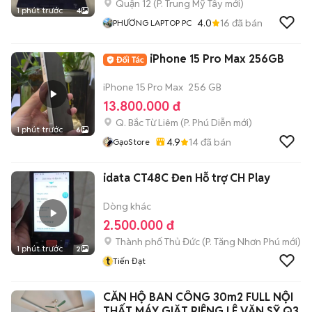
Quận 12
(
P. Trung Mỹ Tây
mới)
1 phút trước
4
4.0
16
đã bán
PHƯƠNG LAPTOP PC
iPhone 15 Pro Max 256GB
iPhone 15 Pro Max
256 GB
13.800.000 đ
Q. Bắc Từ Liêm
(
P. Phú Diễn
mới)
1 phút trước
6
4.9
14
đã bán
GạoStore
idata CT48C Đen Hỗ trợ CH Play
Dòng khác
2.500.000 đ
Thành phố Thủ Đức
(
P. Tăng Nhơn Phú
mới)
1 phút trước
2
t
Tiến Đạt
CĂN HỘ BAN CÔNG 30m2 FULL NỘI
THẤT MÁY GIẶT RIÊNG LÊ VĂN SỸ Q3