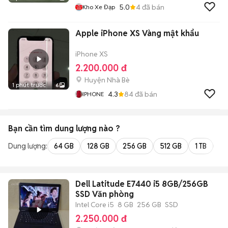
5.0
4
đã bán
Kho Xe Đạp
Apple iPhone XS Vàng mật khẩu
iPhone XS
2.200.000 đ
Huyện Nhà Bè
1 phút trước
6
4.3
84
đã bán
IPHONE
Bạn cần tìm
dung lượng
nào ?
Dung lượng:
64 GB
128 GB
256 GB
512 GB
1 TB
2 
Dell Latitude E7440 i5 8GB/256GB
SSD Văn phòng
Intel Core i5
8 GB
256 GB
SSD
2.250.000 đ