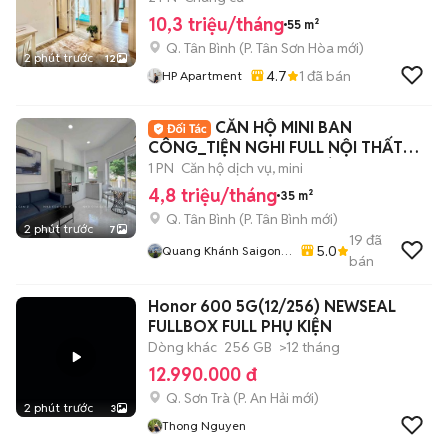
10,3 triệu/tháng
55 m²
Q. Tân Bình
(
P. Tân Sơn Hòa
mới)
2 phút trước
12
4.7
1
đã bán
HP Apartment
CĂN HỘ MINI BAN
CÔNG_TIỆN NGHI FULL NỘI THẤT
NGAY ETOWN CỘNG HÒA
1 PN
Căn hộ dịch vụ, mini
4,8 triệu/tháng
35 m²
Q. Tân Bình
(
P. Tân Bình
mới)
2 phút trước
7
19
đã
5.0
Quang Khánh Saigon
bán
Homes
Honor 600 5G(12/256) NEWSEAL
FULLBOX FULL PHỤ KIỆN
Dòng khác
256 GB
>12 tháng
12.990.000 đ
Q. Sơn Trà
(
P. An Hải
mới)
2 phút trước
3
Thong Nguyen