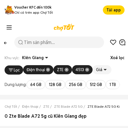
Voucher KFC đến 100k
Tải app
Chỉ có trên app Chợ Tốt
Khu vực:
Kiên Giang
Xoá lọc
Điện thoại
ZTE
4513
Giá
Lọc
Dung lượng:
64 GB
128 GB
256 GB
512 GB
1 TB
2 
Chợ Tốt
Điện thoại
ZTE
ZTE Blade A72 5G
ZTE Blade A72 5G Kiên G
0 Zte Blade A72 5g cũ Kiên Giang đẹp