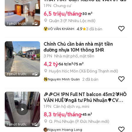
1 PN
Chung cư
6,5 triệu/tháng
30 m²
Quận 3
(
P. Nhiêu Lộc
mới)
1 phút trước
8
V
4.9
3
đã bán
VÕ VĂN KHÁNH
Chính Chủ cần bán nhà mặt tiền
đường nhựa 10M thông SHR
3 PN
Nhà mặt phố, mặt tiền
4,2 tỷ
56 tr/m²
75 m²
Huyện Hóc Môn
(
Xã Đông Thạnh
mới)
1 phút trước
8
N
2
đã bán
Nguyên Minh Quân
🎉🎉CH 1PN Full NT balcon 45m2🔰HỒ
VĂN HUÊ🔰ngã tư Phú Nhuận🌳CV
GIA ĐỊNH🌳
1 PN
Căn hộ dịch vụ, mini
8,3 triệu/tháng
45 m²
Q. Phú Nhuận
(
P. Đức Nhuận
mới)
1 phút trước
11
Nguyen Hoang Long