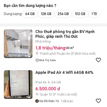
Bạn cần tìm
dung lượng
nào ?
Dung lượng:
64 GB
128 GB
256 GB
512 GB
1 TB
2 
Cho thuê phòng trọ gần BV Hạnh
Phúc, giáp ranh Thủ Đức
Nhà trống
1,8 triệu/tháng
20 m²
Thành phố Thuận An
(
P. Bình Hòa
mới)
1 phút trước
10
Nhà Trọ Sala
Apple iPad Air 4 Wifi 64GB 84%
iPad Air 4
64 GB
6.500.000 đ
Quận 10
(
P. Vườn Lài
mới)
1 phút trước
4
1
đã bán
Hội Đồ Điện Tử