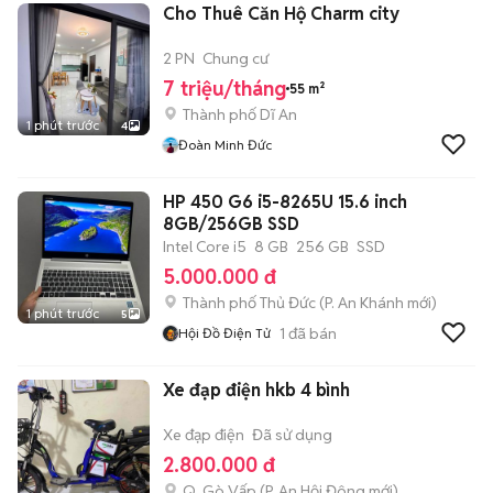
Cho Thuê Căn Hộ Charm city
2 PN
Chung cư
7 triệu/tháng
55 m²
Thành phố Dĩ An
1 phút trước
4
Đoàn Minh Đức
HP 450 G6 i5-8265U 15.6 inch
8GB/256GB SSD
Intel Core i5
8 GB
256 GB
SSD
5.000.000 đ
Thành phố Thủ Đức
(
P. An Khánh
mới)
1 phút trước
5
1
đã bán
Hội Đồ Điện Tử
Xe đạp điện hkb 4 bình
Xe đạp điện
Đã sử dụng
2.800.000 đ
Q. Gò Vấp
(
P. An Hội Đông
mới)