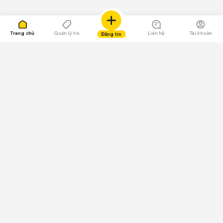
Trang chủ
Quản lý tin
Liên hệ
Tài khoản
Đăng tin
109.000 Bình chọn
Tải ứng dụng Chợ Tốt
Về Chợ Tốt
Quy chế sàn
Chính sách bảo mật
Giải quyết tranh chấp
CÔNG TY TNHH CHỢ TỐT - Người đại diện theo pháp luật:
Nguyễn Trọng Tấn; GPDKKD: 0312120782 do Sở KH & ĐT TP.HCM cấp ngày
11/01/2013;
GPMXH: 185/GP-BTTTT do Bộ Thông tin và Truyền thông
cấp ngày 09/07/2024 - Chịu trách nhiệm