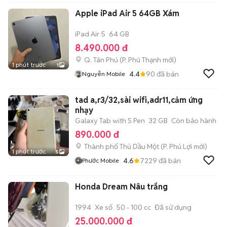
Apple iPad Air 5 64GB Xám
iPad Air 5
64 GB
8.490.000 đ
Q. Tân Phú
(
P. Phú Thạnh
mới)
1 phút trước
1
4.4
90
đã bán
Nguyễn Mobile
tad a,r3/32,sài wifi,adr11,cảm ứng
nhạy
Galaxy Tab with S Pen
32 GB
Còn bảo hành
890.000 đ
Thành phố Thủ Dầu Một
(
P. Phú Lợi
mới)
1 phút trước
5
4.6
7229
đã bán
Phước Mobile
Honda Dream Nâu trắng
1994
Xe số
50 - 100 cc
Đã sử dụng
25.000.000 đ