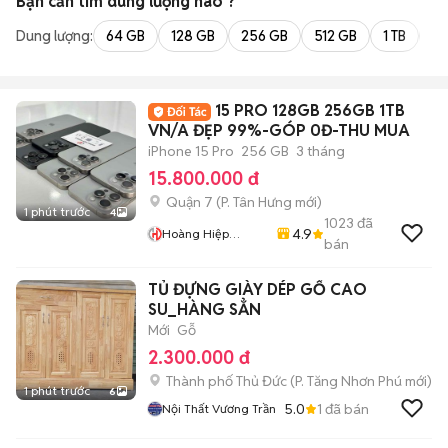
Bạn cần tìm
dung lượng
nào ?
Dung lượng:
64 GB
128 GB
256 GB
512 GB
1 TB
2 
15 PRO 128GB 256GB 1TB
VN/A ĐẸP 99%-GÓP 0Đ-THU MUA
iPhone 15 Pro
256 GB
3 tháng
15.800.000 đ
Quận 7
(
P. Tân Hưng
mới)
1 phút trước
4
1023
đã
4.9
Hoàng Hiệp
bán
Mobile
TỦ ĐỰNG GIÀY DÉP GỔ CAO
SU_HÀNG SẲN
Mới
Gỗ
2.300.000 đ
Thành phố Thủ Đức
(
P. Tăng Nhơn Phú
mới)
1 phút trước
6
5.0
1
đã bán
Nội Thất Vương Trần