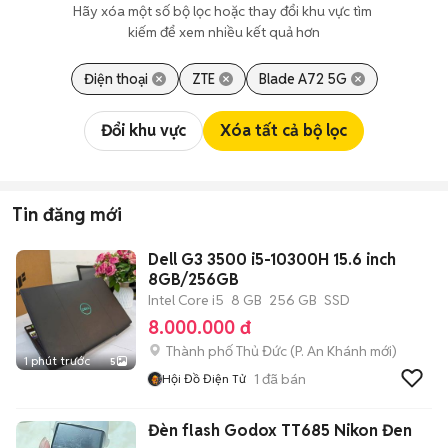
Hãy xóa một số bộ lọc hoặc thay đổi khu vực tìm 
kiếm để xem nhiều kết quả hơn
Điện thoại
ZTE
Blade A72 5G
Đổi khu vực
Xóa tất cả bộ lọc
Tin đăng mới
Dell G3 3500 i5-10300H 15.6 inch
8GB/256GB
Intel Core i5
8 GB
256 GB
SSD
8.000.000 đ
Thành phố Thủ Đức
(
P. An Khánh
mới)
1 phút trước
5
1
đã bán
Hội Đồ Điện Tử
Đèn flash Godox TT685 Nikon Đen