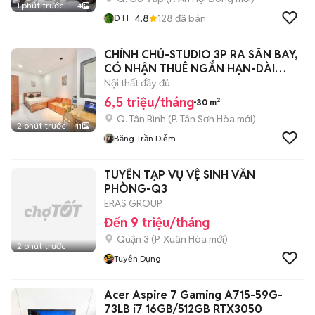
1 phút trước
4
4.8
128
đã bán
Đ H
CHÍNH CHỦ-STUDIO 3P RA SÂN BAY,
CÓ NHẬN THUÊ NGẮN HẠN-DÀI
HẠN-FULL NT
Nội thất đầy đủ
6,5 triệu/tháng
30 m²
Q. Tân Bình
(
P. Tân Sơn Hòa
mới)
2 phút trước
11
Băng Trần Diễm
TUYỂN TẠP VỤ VỆ SINH VĂN
PHÒNG-Q3
ERAS GROUP
Đến 9 triệu/tháng
Quận 3
(
P. Xuân Hòa
mới)
2 phút trước
Tuyển Dụng
Acer Aspire 7 Gaming A715-59G-
73LB i7 16GB/512GB RTX3050