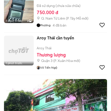
Đã sử dụng (chưa sửa chữa)
750.000 đ
Q. Nam Từ Liêm
(
P. Tây Mỗ
mới)
1 phút trước
2
4
đã bán
Phương
Aroy Thái cần tuyển
Aroy Thái
Thương lượng
Quận 3
(
P. Xuân Hòa
mới)
1 phút trước
Võ Tiến Ngộ