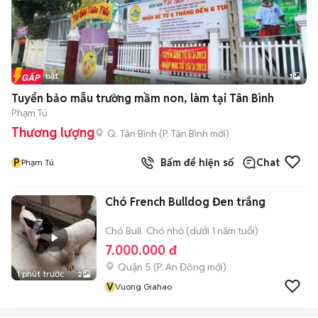
Tin nổi bật
1
Tuyển bảo mẫu trường mầm non, làm tại Tân Bình
Phạm Tú
Thương lượng
Q. Tân Bình
(
P. Tân Bình
mới)
P
Bấm để hiện số
Chat
Phạm Tú
Chó French Bulldog Đen trắng
Chó Bull
Chó nhỏ (dưới 1 năm tuổi)
7.000.000 đ
Quận 5
(
P. An Đông
mới)
1 phút trước
2
V
Vuong Giahao