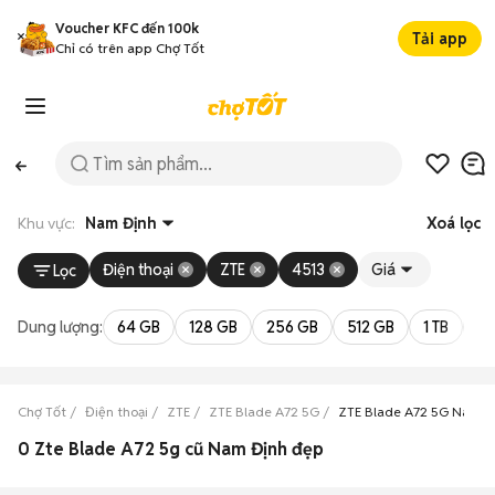
Voucher KFC đến 100k
Tải app
Chỉ có trên app Chợ Tốt
Khu vực:
Nam Định
Xoá lọc
Điện thoại
ZTE
4513
Giá
Lọc
Dung lượng:
64 GB
128 GB
256 GB
512 GB
1 TB
2 
Chợ Tốt
Điện thoại
ZTE
ZTE Blade A72 5G
ZTE Blade A72 5G Nam Đ
0 Zte Blade A72 5g cũ Nam Định đẹp