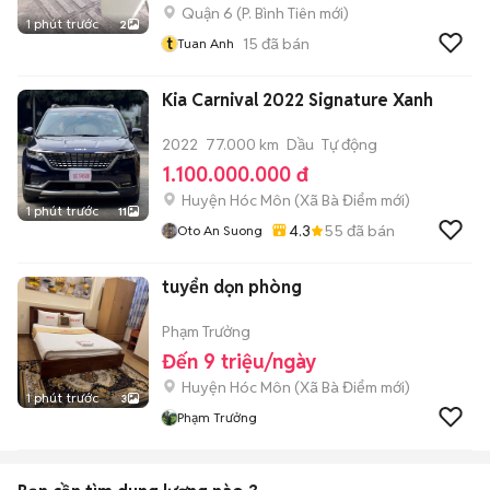
Quận 6
(
P. Bình Tiên
mới)
1 phút trước
2
t
15
đã bán
Tuan Anh
Kia Carnival 2022 Signature Xanh
2022
77.000 km
Dầu
Tự động
1.100.000.000 đ
Huyện Hóc Môn
(
Xã Bà Điểm
mới)
1 phút trước
11
4.3
55
đã bán
Oto An Suong
tuyển dọn phòng
Phạm Trưởng
Đến 9 triệu/ngày
Huyện Hóc Môn
(
Xã Bà Điểm
mới)
1 phút trước
3
Phạm Trưởng