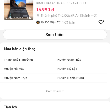
Intel Core i7
16 GB
512 GB
SSD
15.990 đ
Thành phố Thủ Đức
(
P. An Khánh
mới)
2 phút trước
5
1
đã bán
Hội Đồ Điện Tử
Xem thêm
Mua bán điện thoại
Thành phố Nam Định
Huyện Giao Thủy
Huyện Hải Hậu
Huyện Mỹ Lộc
Huyện Nam Trực
Huyện Nghĩa Hưng
Xem thêm
Tiện ích