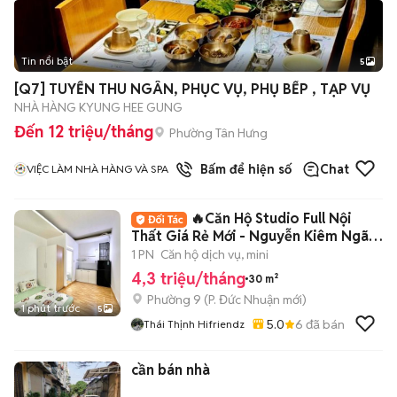
Tin nổi bật
5
[Q7] TUYỂN THU NGÂN, PHỤC VỤ, PHỤ BẾP , TẠP VỤ
NHÀ HÀNG KYUNG HEE GUNG
Đến 12 triệu/tháng
Phường Tân Hưng
1
đã bán
Bấm để hiện số
Chat
VIỆC LÀM NHÀ HÀNG VÀ SPA
🔥Căn Hộ Studio Full Nội
Thất Giá Rẻ Mới - Nguyễn Kiêm Ngã
Tư Phú Nhuận
1 PN
Căn hộ dịch vụ, mini
4,3 triệu/tháng
30 m²
Phường 9
(
P. Đức Nhuận
mới)
1 phút trước
5
5.0
6
đã bán
Thái Thịnh Hifriendz
cần bán nhà