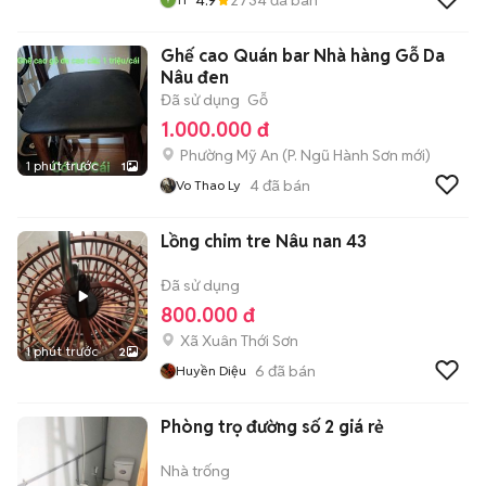
Ghế cao Quán bar Nhà hàng Gỗ Da
Nâu đen
Đã sử dụng
Gỗ
1.000.000 đ
Phường Mỹ An
(
P. Ngũ Hành Sơn
mới)
1 phút trước
1
4
đã bán
Vo Thao Ly
Lồng chim tre Nâu nan 43
Đã sử dụng
800.000 đ
Xã Xuân Thới Sơn
1 phút trước
2
6
đã bán
Huyền Diệu
Phòng trọ đường số 2 giá rẻ
Nhà trống