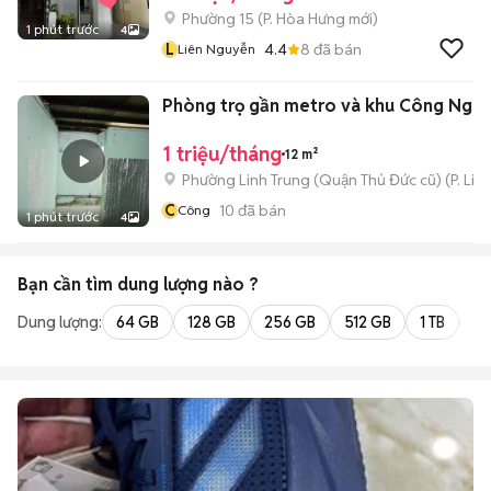
Phường 15
(
P. Hòa Hưng
mới)
1 phút trước
4
L
4.4
8
đã bán
Liên Nguyễn
Phòng trọ gần metro và khu Công Ngh
1 triệu/tháng
12 m²
Phường Linh Trung (Quận Thủ Đức cũ)
(
P. Lin
C
10
đã bán
Công
1 phút trước
4
Bạn cần tìm
dung lượng
nào ?
Dung lượng:
64 GB
128 GB
256 GB
512 GB
1 TB
2 