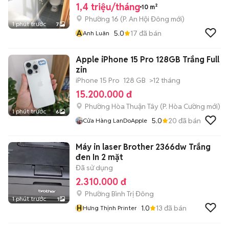
1,4 triệu/tháng
10 m²
Phường 16
(
P. An Hội Đông
mới)
1 phút trước
7
A
5.0
17
đã bán
Anh Luân
Apple iPhone 15 Pro 128GB Trắng Full
zin
iPhone 15 Pro
128 GB
>12 tháng
15.200.000 đ
Phường Hòa Thuận Tây
(
P. Hòa Cường
mới)
1 phút trước
6
5.0
20
đã bán
Cửa Hàng LanDoApple
Máy in laser Brother 2366dw Trắng
đen In 2 mặt
Đã sử dụng
2.310.000 đ
Phường Bình Trị Đông
1 phút trước
1
H
1.0
13
đã bán
Hưng Thịnh Printer