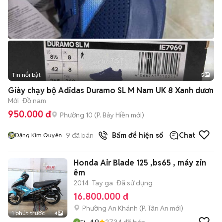
Tin nổi bật
5
Giày chạy bộ Adidas Duramo SL M Nam UK 8 Xanh dươn
Mới
Đồ nam
950.000 đ
Phường 10
(
P. Bảy Hiền
mới)
9
đã bán
Bấm để hiện số
Chat
Đặng Kim Quyên
Honda Air Blade 125 ,bs65 , máy zin
êm
2014
Tay ga
Đã sử dụng
16.800.000 đ
Phường An Khánh
(
P. Tân An
mới)
1 phút trước
4
4.9
2734
đã bán
Ti