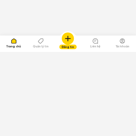
Trang chủ
Quản lý tin
Liên hệ
Tài khoản
Đăng tin
109.000 Bình chọn
Tải ứng dụng Chợ Tốt
Về Chợ Tốt
Quy chế sàn
Chính sách bảo mật
Giải quyết tranh chấp
CÔNG TY TNHH CHỢ TỐT - Người đại diện theo pháp luật: