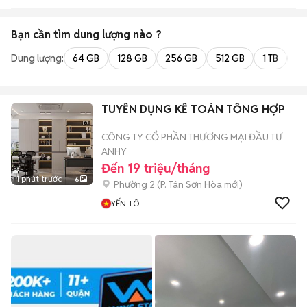
Bạn cần tìm
dung lượng
nào ?
Dung lượng:
64 GB
128 GB
256 GB
512 GB
1 TB
2 
TUYỂN DỤNG KẾ TOÁN TỔNG HỢP
CÔNG TY CỔ PHẦN THƯƠNG MẠI ĐẦU TƯ
ANHY
Đến 19 triệu/tháng
1 phút trước
6
Phường 2
(
P. Tân Sơn Hòa
mới)
YẾN TÔ