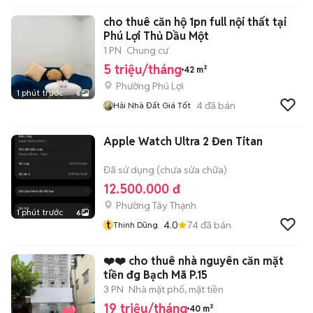
cho thuê căn hộ 1pn full nội thất tại
Phú Lợi Thủ Dầu Một
1 PN
Chung cư
5 triệu/tháng
42 m²
Phường Phú Lợi
1 phút trước
6
4
đã bán
Hải Nhà Đất Giá Tốt
Apple Watch Ultra 2 Đen Titan
Đã sử dụng (chưa sửa chữa)
12.500.000 đ
Phường Tây Thạnh
1 phút trước
6
t
4.0
74
đã bán
Thinh Dũng
❤️❤️ cho thuê nhà nguyên căn mặt
tiền đg Bạch Mã P.15
3 PN
Nhà mặt phố, mặt tiền
19 triệu/tháng
40 m²