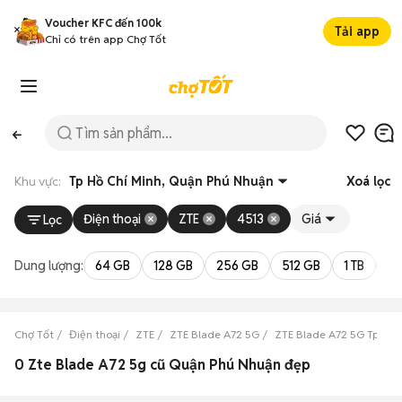
Voucher KFC đến 100k
Tải app
Chỉ có trên app Chợ Tốt
Khu vực:
Tp Hồ Chí Minh, Quận Phú Nhuận
Xoá lọc
Điện thoại
ZTE
4513
Giá
Lọc
Dung lượng:
64 GB
128 GB
256 GB
512 GB
1 TB
2 
Chợ Tốt
Điện thoại
ZTE
ZTE Blade A72 5G
ZTE Blade A72 5G Tp Hồ 
0 Zte Blade A72 5g cũ Quận Phú Nhuận đẹp