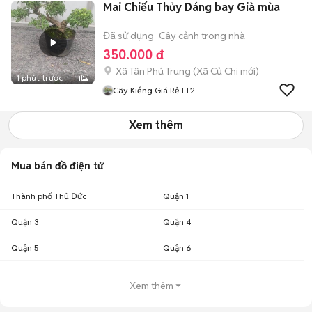
Mai Chiếu Thủy Dáng bay Già mùa
Đã sử dụng
Cây cảnh trong nhà
350.000 đ
Xã Tân Phú Trung
(
Xã Củ Chi
mới)
1 phút trước
1
Cây Kiểng Giá Rẻ LT2
Xem thêm
Mua bán đồ điện tử
Thành phố Thủ Đức
Quận 1
Quận 3
Quận 4
Quận 5
Quận 6
Xem thêm