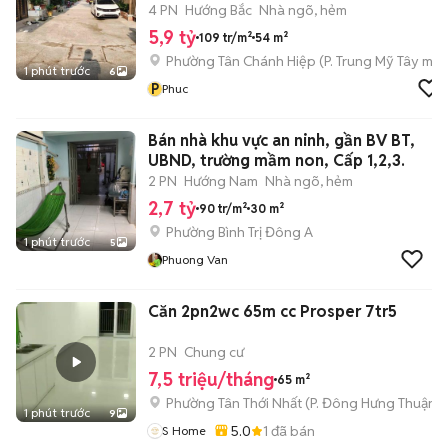
4 PN
Hướng Bắc
Nhà ngõ, hẻm
5,9 tỷ
109 tr/m²
54 m²
Phường Tân Chánh Hiệp
(
P. Trung Mỹ Tây
mới
1 phút trước
6
P
Phuc
Bán nhà khu vực an ninh, gần BV BT,
UBND, trường mầm non, Cấp 1,2,3.
2 PN
Hướng Nam
Nhà ngõ, hẻm
2,7 tỷ
90 tr/m²
30 m²
Phường Bình Trị Đông A
1 phút trước
5
Phuong Van
Căn 2pn2wc 65m cc Prosper 7tr5
2 PN
Chung cư
7,5 triệu/tháng
65 m²
Phường Tân Thới Nhất
(
P. Đông Hưng Thuận
m
1 phút trước
9
5.0
1
đã bán
S Home