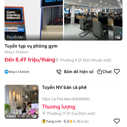
Tin nổi bật
2
Tuyển tạp vụ phòng gym
Ways Station
Đến 8,49 triệu/tháng
Phường 9
(
P. Đức Nhuận
mới)
Bấm để hiện số
Chat
Ways Station
Tuyển NV bán cà phê
Tiệm Cà Phê Kem BANMIAN
Thương lượng
Phường 17
(
P. Gia Định
mới)
1 phút trước
1
T
5.0
8
đã bán
Tung Linh