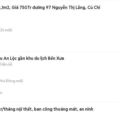
,1m2, Giá 750Tr đường 97 Nguyễn Thị Lắng, Củ Chi
Chi
mới)
u An Lộc gần khu du lịch Bến Xưa
 liền kề
 Phú Đông
mới)
án
/tháng nội thất, ban công thoáng mát, an ninh