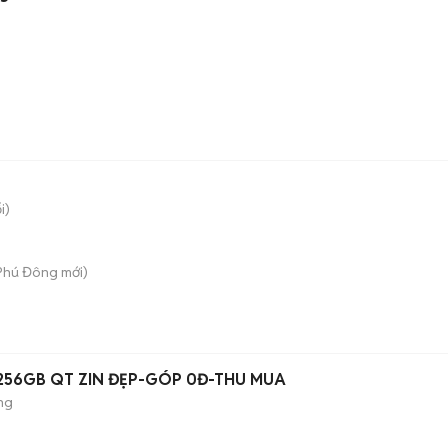
i)
 Phú Đông
mới)
B 256GB QT ZIN ĐẸP-GÓP 0Đ-THU MUA
ng