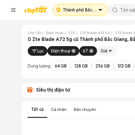
Thành phố Bắc Giang
Chợ Tốt
Điện thoại
ZTE
ZTE Blade A72 5G
ZTE Blade 
0 Zte Blade A72 5g cũ Thành phố Bắc Giang, B
Lọc
Điện thoại
67
Giá
Dung lượng:
64 GB
128 GB
256 GB
512 GB
Siêu thị điện tử
Tất cả
Cá nhân
Bán chuyên