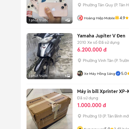
Phường Tân Quy
(
P. Tân 
4.9
Hoàng Hiệp Mobile
1 phút trước
4
Yamaha Jupiter V Đen
2010
Xe số
Đã sử dụng
6.200.000 đ
Phường Vinh Tân
(
P. Trườ
5.0
Xe Máy Hồng Sáng
1 phút trước
5
Máy in bill Xprinter X
Đã sử dụng
1.000.000 đ
Phường 13
(
P. Tân Bình
mới
5.0
3
đã bá