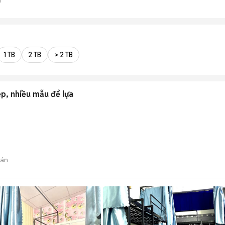
1 TB
2 TB
> 2 TB
ẹp, nhiều mẫu để lựa
bán