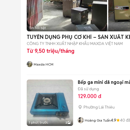
Tin nổi bật
TUYỂN DỤNG PHỤ CƠ KHÍ – SẢN XUẤT K
CÔNG TY TNHH XUẤT NHẬP KHẨU MAXDA VIỆT NAM
Từ 9,50 triệu/tháng
Maxda HCM
Bếp ga mini dã ngoại m
Đã sử dụng
129.000 đ
Phường Lái Thiêu
4.9
40
đã
Hoàng Gia Tuấn
1 phút trước
2