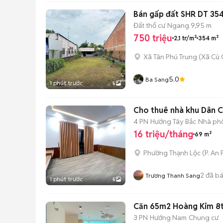
Bán gấp đất SHR DT 354
Đất thổ cư
Ngang 9,95 m
750 triệu
2,1 tr/m²
354 m²
Xã Tân Phú Trung
(
Xã Củ 
5.0
Ba Sang
1 phút trước
5
Cho thuê nhà khu Dân C
4 PN
Hướng Tây Bắc
Nhà phố
16 triệu/tháng
69 m²
Phường Thạnh Lộc
(
P. An
2
đã b
Trương Thanh Sang
1 phút trước
5
Căn 65m2 Hoàng Kim 8tr
3 PN
Hướng Nam
Chung cư