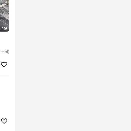
3
y
mới)