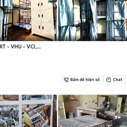
1tr/ tháng ở ghép - SV HUIT - VHU - VCI,...
Bấm để hiện số
Chat