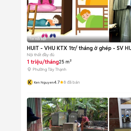
Tin nổi bật
HUIT - VHU KTX 
Nội thất đầy đủ
1 triệu/tháng
25 m²
Phường Tây Thạnh
K
4.7
8
đã bán
Ken Nguyen