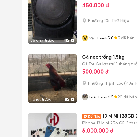
450.000 đ
Phường Tân Thới Hiệp
V
5.0
5
đã bán
Văn Thành
36 giây trước
5
Gà nọc trống 1.5kg
Gà Tre
Gà lớn (từ 3 tháng tuổ
500.000 đ
Phường Thạnh Lộc
(
P. An
4.5
20
đã bán
Luân Farm
1 phút trước
1
13 MINI 128G
iPhone 13 Mini
256 GB
3 thá
6.000.000 đ