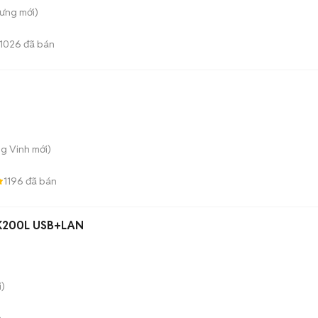
Hưng
mới)
1026
đã bán
ng Vinh
mới)
1196
đã bán
P-K200L USB+LAN
)
n