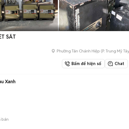
ÉT SẮT
Phường Tân Chánh Hiệp
(
P. Trung Mỹ Tâ
Bấm để hiện số
Chat
àu Xanh
 bán