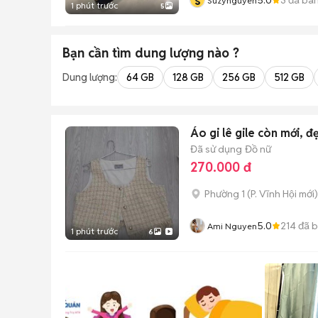
s
Suzynguyen
1 phút trước
5
Bạn cần tìm
dung lượng
nào ?
Dung lượng:
64 GB
128 GB
256 GB
512 GB
Áo gi lê gile còn mới, đ
Đã sử dụng
Đồ nữ
270.000 đ
Phường 1
(
P. Vĩnh Hội
mới)
5.0
214
đã 
Ami Nguyen
1 phút trước
6