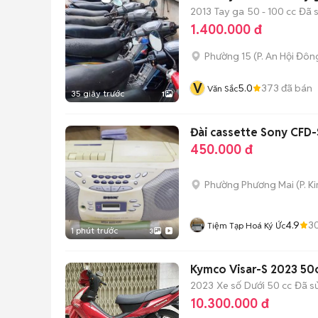
2013
Tay ga
50 - 100 cc
Đã 
1.400.000 đ
Phường 15
(
P. An Hội Đôn
V
5.0
373
đã bán
Văn Sắc
35 giây trước
1
Đài cassette Sony CFD-
450.000 đ
Phường Phương Mai
(
P. K
4.9
3
Tiệm Tạp Hoá Ký Ức
1 phút trước
3
Kymco Visar-S 2023 50c
2023
Xe số
Dưới 50 cc
Đã s
10.300.000 đ