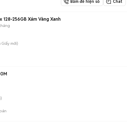
Bấm để hiện số
Chat
ax 128-256GB Xám Vàng Xanh
tháng
u Giấy
mới)
10M
)
bán