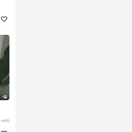
1
p
mới)