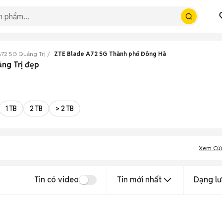
A72 5G Quảng Trị
ZTE Blade A72 5G Thành phố Đông Hà
ng Trị đẹp
1 TB
2 TB
> 2 TB
Xem Cử
Tin có video
Tin mới nhất
Dạng lư