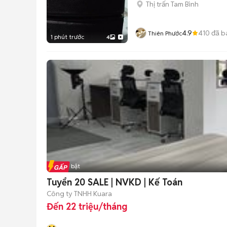
Thị trấn Tam Bình
4.9
410
đã b
Thiên Phước
1 phút trước
4
Tin nổi bật
Tuyển 20 SALE | NVKD | Kế Toán
Công ty TNHH Kuara
Đến 22 triệu/tháng