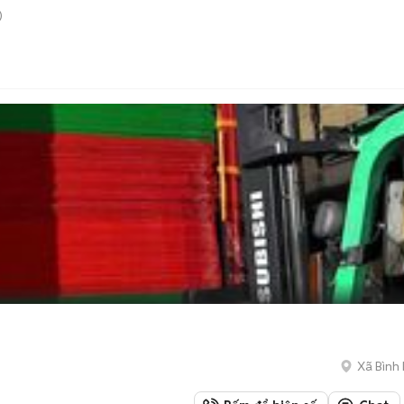
)
Xã Bình