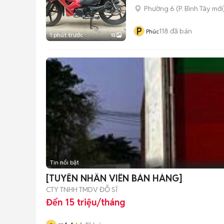
Phường 6
(
P. Bình Tây
mới
P
118
đã bán
Phúc
1 phút trước
15
Tin nổi bật
[TUYỂN NHÂN VIÊN BÁN HÀNG]
CTY TNHH TMDV ĐỖ SĨ
Đến 15 triệu/tháng