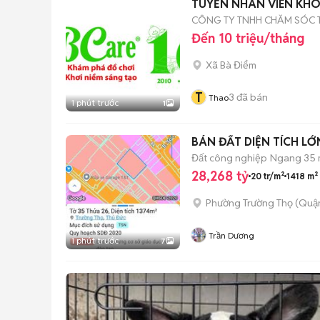
TUYỂN NHÂN VIÊN KH
CÔNG TY TNHH CHĂM SÓC T
Đến 10 triệu/tháng
Xã Bà Điểm
T
3
đã bán
Thao
1 phút trước
1
BÁN ĐẤT DIỆN TÍCH LỚ
Đất công nghiệp
Ngang 35
28,268 tỷ
20 tr/m²
1418 m²
Phường Trường Thọ (Quận
Trần Dương
1 phút trước
7