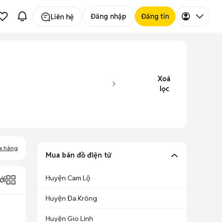
Đăng nhập
Đăng tin
Liên hệ
Xoá
lọc
a hàng
Mua bán đồ điện tử
Huyện Cam Lộ
ới
Huyện Đa Krông
Huyện Gio Linh