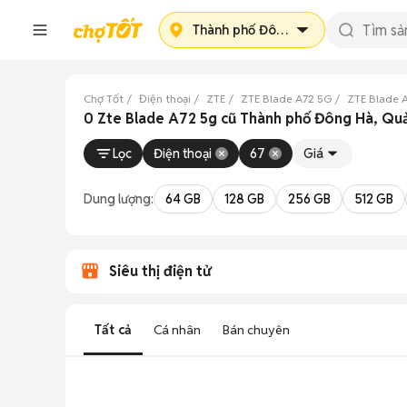
Thành phố Đông Hà
Chợ Tốt
Điện thoại
ZTE
ZTE Blade A72 5G
ZTE Blade 
0 Zte Blade A72 5g cũ Thành phố Đông Hà, Quả
Lọc
Điện thoại
67
Giá
Dung lượng:
64 GB
128 GB
256 GB
512 GB
Siêu thị điện tử
Tất cả
Cá nhân
Bán chuyên