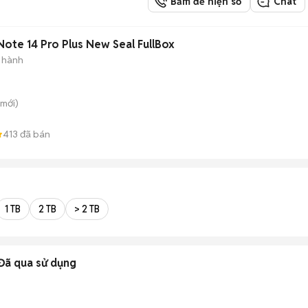
Bấm để hiện số
Chat
ote 14 Pro Plus New Seal FullBox
 hành
mới)
413
đã bán
1 TB
2 TB
> 2 TB
Đã qua sử dụng