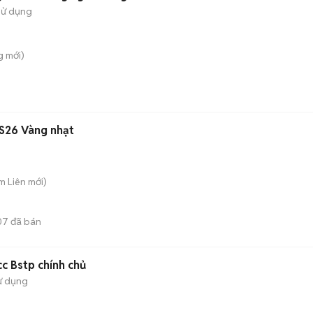
sử dụng
g
mới)
S26 Vàng nhạt
im Liên
mới)
07
đã bán
c Bstp chính chủ
ử dụng