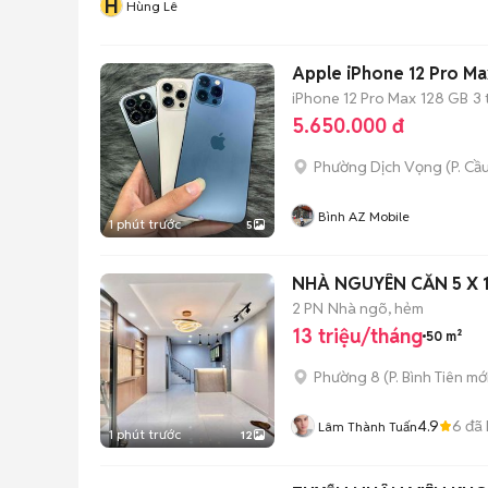
H
Hùng Lê
Apple iPhone 12 Pro M
iPhone 12 Pro Max
128 GB
3 
5.650.000 đ
Phường Dịch Vọng
(
P. Cầ
Bình AZ Mobile
1 phút trước
5
NHÀ NGUYÊN CĂN 5 X 
2 PN
Nhà ngõ, hẻm
13 triệu/tháng
50 m²
Phường 8
(
P. Bình Tiên
mới
4.9
6
đã 
Lâm Thành Tuấn
1 phút trước
12