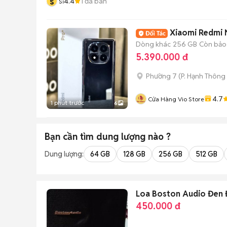
s
4.4
1
đã bán
Sĩ
Xiaomi Redmi N
Dòng khác
256 GB
Còn bảo
5.390.000 đ
Phường 7
(
P. Hạnh Thông
4.7
Cửa Hàng Vio Store
1 phút trước
6
Bạn cần tìm
dung lượng
nào ?
Dung lượng:
64 GB
128 GB
256 GB
512 GB
Loa Boston Audio Đen 
450.000 đ