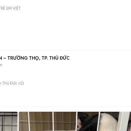
O
RẺ EM VIỆT
N – TRƯỜNG THỌ, TP. THỦ ĐỨC
 m
 Thủ Đức cũ)