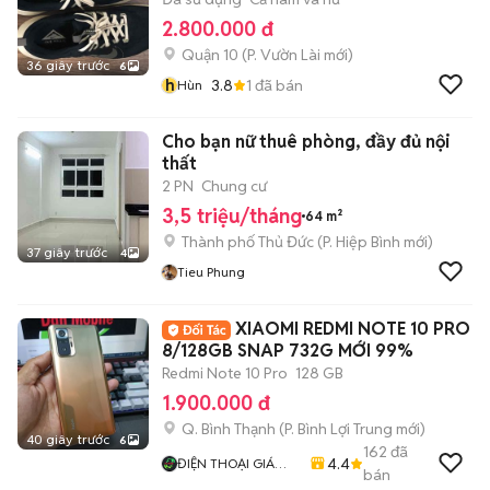
2.800.000 đ
Quận 10
(
P. Vườn Lài
mới)
36 giây trước
6
h
3.8
1
đã bán
Hùn
Cho bạn nữ thuê phòng, đầy đủ nội
thất
2 PN
Chung cư
3,5 triệu/tháng
64 m²
Thành phố Thủ Đức
(
P. Hiệp Bình
mới)
37 giây trước
4
Tieu Phung
XIAOMI REDMI NOTE 10 PRO
8/128GB SNAP 732G MỚI 99%
Redmi Note 10 Pro
128 GB
1.900.000 đ
Q. Bình Thạnh
(
P. Bình Lợi Trung
mới)
40 giây trước
6
162
đã
4.4
ĐIỆN THOẠI GIÁ
bán
TỐT