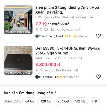
Siêu phẩm 3 tầng, đường 7m5 , Hoà
Xuân, Đà Nẵng,
3 PN
Hướng Tây
Nhà mặt phố, mặt tiền
7,7 tỷ
77 tr/m²
100 m²
Q. Cẩm Lệ
(
P. Hòa Xuân
mới)
40 giây trước
12
4.0
2
đã bán
Châu Hoàng Land
Dell E5580. i5-6440HQ. Ram 8G/ssd
256G. Vga 940mx
Intel Core i5
8 GB
256 GB
SSD
3.800.000 đ
Quận 7
(
P. Tân Thuận
mới)
40 giây trước
6
4.9
287
đã bán
TH Laptop
Bạn cần tìm
dung lượng
nào ?
Dung lượng:
64 GB
128 GB
256 GB
512 GB
1 TB
2 