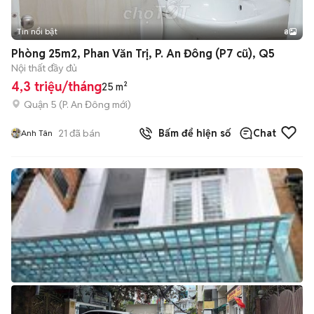
Tin nổi bật
8
+
2
Phòng 25m2, Phan Văn Trị, P. An Đông (P7 cũ), Q5
Nội thất đầy đủ
4,3 triệu/tháng
25 m²
Quận 5
(
P. An Đông
mới)
21
đã bán
Bấm để hiện số
Chat
Anh Tân