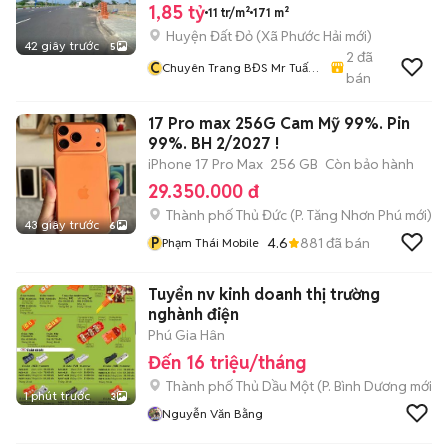
1,85 tỷ
11 tr/m²
171 m²
Huyện Đất Đỏ
(
Xã Phước Hải
mới)
42 giây trước
5
2
đã
C
Chuyên Trang BĐS Mr Tuấn
bán
Đất Nền Tp HCM
17 Pro max 256G Cam Mỹ 99%. Pin
99%. BH 2/2027 !
iPhone 17 Pro Max
256 GB
Còn bảo hành
29.350.000 đ
Thành phố Thủ Đức
(
P. Tăng Nhơn Phú
mới)
43 giây trước
6
P
4.6
881
đã bán
Phạm Thái Mobile
Tuyển nv kinh doanh thị trường
nghành điện
Phú Gia Hân
Đến 16 triệu/tháng
Thành phố Thủ Dầu Một
(
P. Bình Dương
mới)
1 phút trước
3
Nguyễn Văn Bằng