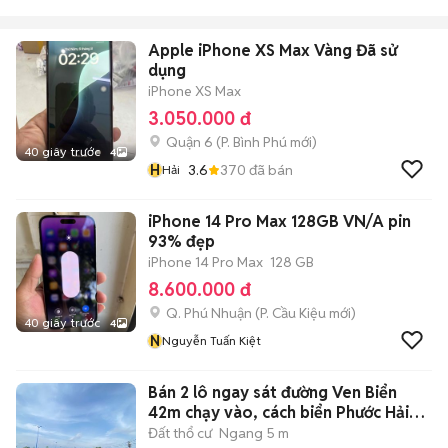
Apple iPhone XS Max Vàng Đã sử
dụng
iPhone XS Max
3.050.000 đ
Quận 6
(
P. Bình Phú
mới)
40 giây trước
4
H
3.6
370
đã bán
Hải
iPhone 14 Pro Max 128GB VN/A pin
93% đẹp
iPhone 14 Pro Max
128 GB
8.600.000 đ
Q. Phú Nhuận
(
P. Cầu Kiệu
mới)
40 giây trước
4
N
Nguyễn Tuấn Kiệt
Bán 2 lô ngay sát đường Ven Biển
42m chạy vào, cách biển Phước Hải
1km
Đất thổ cư
Ngang 5 m