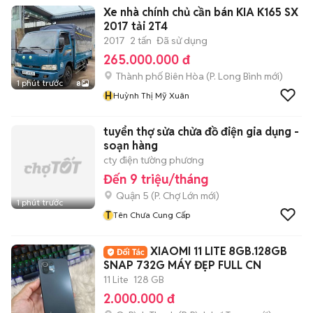
Xe nhà chính chủ cần bán KIA K165 SX
2017 tải 2T4
2017
2 tấn
Đã sử dụng
265.000.000 đ
Thành phố Biên Hòa
(
P. Long Bình
mới)
1 phút trước
8
H
Huỳnh Thị Mỹ Xuân
tuyển thợ sửa chửa đồ điện gia dụng -
soạn hàng
cty điện tường phương
Đến 9 triệu/tháng
Quận 5
(
P. Chợ Lớn
mới)
1 phút trước
T
Tên Chưa Cung Cấp
XIAOMI 11 LITE 8GB.128GB
SNAP 732G MÁY ĐẸP FULL CN
11 Lite
128 GB
2.000.000 đ