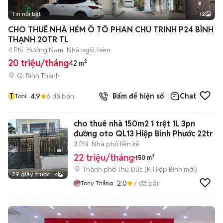
Tin nổi bật
12
+
2
CHO THUÊ NHÀ HẺM Ô TÔ PHAN CHU TRINH P24 BÌNH
THẠNH 20TR TL
4 PN
Hướng Nam
Nhà ngõ, hẻm
20 triệu/tháng
42 m²
Q. Bình Thạnh
T
4.9
6
đã bán
Bấm để hiện số
Chat
Toni
cho thuê nhà 150m2 1 trệt 1L 3pn
đường oto QL13 Hiệp Bình Phước 22tr
3 PN
Nhà phố liền kề
22 triệu/tháng
150 m²
Thành phố Thủ Đức
(
P. Hiệp Bình
mới)
29 giây trước
4
2.0
7
đã bán
Tony Thắng