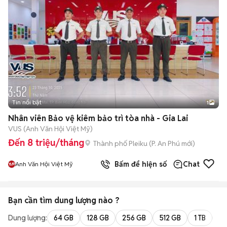
Tin nổi bật
1
Nhân viên Bảo vệ kiêm bảo trì tòa nhà - Gia Lai
VUS (Anh Văn Hội Việt Mỹ)
Đến 8 triệu/tháng
Thành phố Pleiku
(
P. An Phú
mới)
Bấm để hiện số
Chat
Anh Văn Hội Việt Mỹ
Bạn cần tìm
dung lượng
nào ?
Dung lượng:
64 GB
128 GB
256 GB
512 GB
1 TB
2 