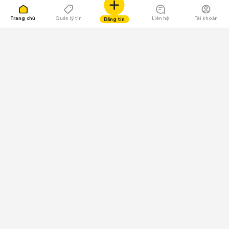
Trang chủ
Quản lý tin
Liên hệ
Tài khoản
Đăng tin
109.000 Bình chọn
Tải ứng dụng Chợ Tốt
Về Chợ Tốt
Quy chế sàn
Chính sách bảo mật
Giải quyết tranh chấp
CÔNG TY TNHH CHỢ TỐT - Người đại diện theo pháp luật:
Nguyễn Trọng Tấn; GPDKKD: 0312120782 do Sở KH & ĐT TP.HCM cấp ngày
11/01/2013;
GPMXH: 185/GP-BTTTT do Bộ Thông tin và Truyền thông
cấp ngày 09/07/2024 - Chịu trách nhiệm
nội dung: Trần Hoàng Ly.
Chính sách sử dụng
Địa chỉ: Tầng 18, Toà nhà UOA, Số 6 đường Tân Trào, Phường Tân Mỹ,