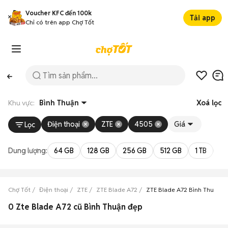
Voucher KFC đến 100k
Tải app
Chỉ có trên app Chợ Tốt
Khu vực:
Bình Thuận
Xoá lọc
Điện thoại
ZTE
4505
Giá
Lọc
Dung lượng:
64 GB
128 GB
256 GB
512 GB
1 TB
2 
Chợ Tốt
Điện thoại
ZTE
ZTE Blade A72
ZTE Blade A72 Bình Thuận
0 Zte Blade A72 cũ Bình Thuận đẹp