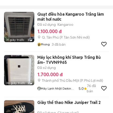
Quạt điều hòa Kangaroo Trắng làm
mát hơi nước
Đã sử dụng
Kangaroo
1.100.000 đ
Q. Tân Phú
(
P. Tân Sơn Nhì
mới)
31 giây trước
2
p
3
đã bán
Phong
Máy lọc không khí Sharp Trắng Bù
ẩm- TVVN9965
Đã sử dụng
1.700.000 đ
Thành phố Thủ Dầu Một
(
P. Phú Lợi
mới)
36 giây trước
2
76
đã
5.0
Máy Lạnh Nhật Daikin
bán
Inverter
Giày thể thao Nike Juniper Trail 2
Đã sử dụng
Cả nam và nữ