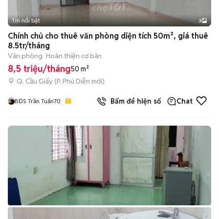
Tin nổi bật
3
Chính chủ cho thuê văn phòng diện tích 50m², giá thuê
8.5tr/tháng
Văn phòng
Hoàn thiện cơ bản
8,5 triệu/tháng
50 m²
Q. Cầu Giấy
(
P. Phú Diễn
mới)
Bấm để hiện số
Chat
BĐS Trần Tuấn70