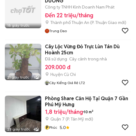
DƯƠNG
Công ty TNHH Kinh Doanh Nam Phát
Đến 22 triệu/tháng
Thành phố Thuận An
(
P. Thuận Giao
mới)
18 giây trước
Trung Dao
Cây Lộc Vừng Đỏ Trực Lùn Tán Dù
Hoành 25cm
Đã sử dụng
Cây cảnh trong nhà
209.000 đ
Huyện Củ Chi
21 giây trước
1
Cây Kiểng Giá Rẻ LT2
Phòng Share Căn Hộ Tại Quận 7 Gần
Phú Mỹ Hưng
1,8 triệu/tháng
10 m²
Quận 7
(
P. Tân Mỹ
mới)
P
5.0
Phúc
23 giây trước
4