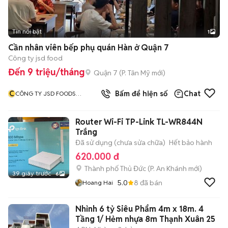
Tin nổi bật
1
Cần nhân viên bếp phụ quán Hàn ở Quận 7
Công ty jsd food
Đến 9 triệu/tháng
Quận 7
(
P. Tân Mỹ
mới)
C
Bấm để hiện số
Chat
CÔNG TY JSD FOODS
SYSTEM
Router Wi-Fi TP-Link TL-WR844N
Trắng
Đã sử dụng (chưa sửa chữa)
Hết bảo hành
620.000 đ
Thành phố Thủ Đức
(
P. An Khánh
mới)
39 giây trước
6
5.0
8
đã bán
Hoang Hai
Nhỉnh 6 tỷ Siêu Phẩm 4m x 18m. 4
Tầng 1/ Hẻm nhựa 8m Thạnh Xuân 25