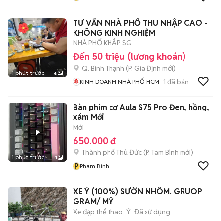
TƯ VẤN NHÀ PHỐ THU NHẬP CAO -
KHÔNG KINH NGHIỆM
NHÀ PHỐ KHẮP SG
Đến 50 triệu (lương khoán)
Q. Bình Thạnh
(
P. Gia Định
mới)
1 phút trước
6
1
đã bán
KINH DOANH NHÀ PHỐ HCM
Bàn phím cơ Aula S75 Pro Đen, hồng,
xám Mới
Mới
650.000 đ
Thành phố Thủ Đức
(
P. Tam Bình
mới)
1 phút trước
1
P
Pham Binh
XE Ý (100%) SƯỜN NHÔM. GRUOP
GRAM/ MỸ
Xe đạp thể thao
Ý
Đã sử dụng