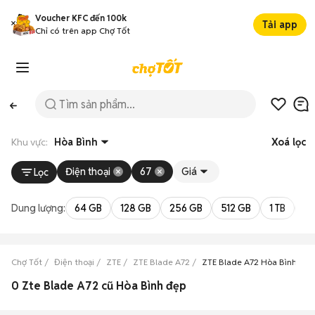
Voucher KFC đến 100k
Tải app
Chỉ có trên app Chợ Tốt
Khu vực:
Hòa Bình
Xoá lọc
Điện thoại
67
Giá
Lọc
Dung lượng:
64 GB
128 GB
256 GB
512 GB
1 TB
2 
Chợ Tốt
Điện thoại
ZTE
ZTE Blade A72
ZTE Blade A72 Hòa Bình
0 Zte Blade A72 cũ Hòa Bình đẹp