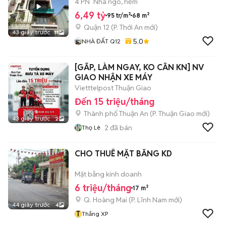
4 PN
Nhà ngõ, hẻm
6,49 tỷ
95 tr/m²
68 m²
Quận 12
(
P. Thới An
mới)
43 giây trước
11
5.0
NHÀ ĐẤT Q12
[GẤP, LÀM NGAY, KO CẦN KN] NV
GIAO NHẬN XE MÁY
Vietttelpost Thuận Giao
Đến 15 triệu/tháng
Thành phố Thuận An
(
P. Thuận Giao
mới)
43 giây trước
2
2
đã bán
Thọ Lê
CHO THUÊ MẶT BẰNG KD
Mặt bằng kinh doanh
6 triệu/tháng
17 m²
Q. Hoàng Mai
(
P. Lĩnh Nam
mới)
44 giây trước
4
T
Thắng XP