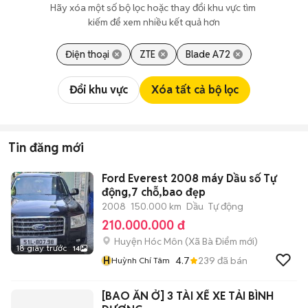
Hãy xóa một số bộ lọc hoặc thay đổi khu vực tìm 
kiếm để xem nhiều kết quả hơn
Điện thoại
ZTE
Blade A72
Đổi khu vực
Xóa tất cả bộ lọc
Tin đăng mới
Ford Everest 2008 máy Dầu số Tự
động,7 chỗ,bao đẹp
2008
150.000 km
Dầu
Tự động
210.000.000 đ
Huyện Hóc Môn
(
Xã Bà Điểm
mới)
18 giây trước
14
H
4.7
239
đã bán
Huỳnh Chí Tâm
[BAO ĂN Ở] 3 TÀI XẾ XE TẢI BÌNH