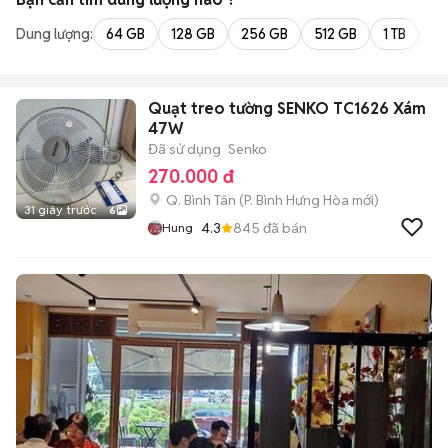
Dung lượng:
64 GB
128 GB
256 GB
512 GB
1 TB
2 
Quạt treo tường SENKO TC1626 Xám
47W
Đã sử dụng
Senko
270.000 đ
Q. Bình Tân
(
P. Bình Hưng Hòa
mới)
31 giây trước
6
4.3
845
đã bán
Hung