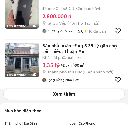
iPhone X
256 GB
Còn bảo hành
2.800.000 đ
Q. Gò Vấp
(
P. An Hội Tây
mới)
1 phút trước
3
5.0
118
đã bán
Chương Vy Mobile
Bán nhà hoàn công 3.35 tỷ gần chợ
Lái Thiêu, Thuận An
Nhà mặt phố, mặt tiền
3,35 tỷ
42 tr/m²
80 m²
Thành phố Thủ Đức
(
P. An Khánh
mới)
1 phút trước
5
Cộng Đồng Nhà Đất
Xem thêm
Mua bán điện thoại
Thành phố Hòa Bình
Huyện Cao Phong