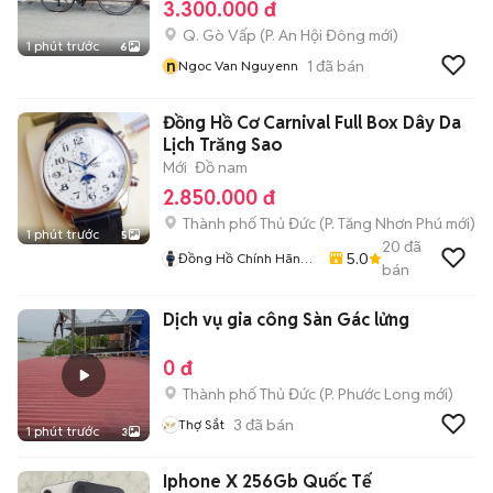
3.300.000 đ
Q. Gò Vấp
(
P. An Hội Đông
mới)
1 phút trước
6
n
1
đã bán
Ngoc Van Nguyenn
Đồng Hồ Cơ Carnival Full Box Dây Da
Lịch Trăng Sao
Mới
Đồ nam
2.850.000 đ
Thành phố Thủ Đức
(
P. Tăng Nhơn Phú
mới)
1 phút trước
5
20
đã
5.0
Đồng Hồ Chính Hãng
bán
Hiếu Nguyễn
Dịch vụ gia công Sàn Gác lửng
0 đ
Thành phố Thủ Đức
(
P. Phước Long
mới)
3
đã bán
Thợ Sắt
1 phút trước
3
Iphone X 256Gb Quốc Tế