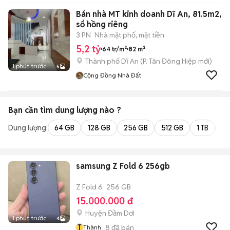
Bán nhà MT kinh doanh Dĩ An, 81.5m2,
sổ hồng riêng
3 PN
Nhà mặt phố, mặt tiền
5,2 tỷ
64 tr/m²
82 m²
Thành phố Dĩ An
(
P. Tân Đông Hiệp
mới)
1 phút trước
5
Cộng Đồng Nhà Đất
Bạn cần tìm
dung lượng
nào ?
Dung lượng:
64 GB
128 GB
256 GB
512 GB
1 TB
2 
samsung Z Fold 6 256gb
Z Fold 6
256 GB
15.000.000 đ
Huyện Đầm Dơi
1 phút trước
4
T
8
đã bán
Thành