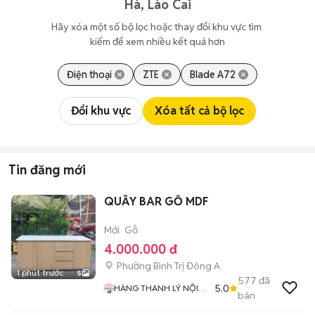
Hà, Lào Cai
Hãy xóa một số bộ lọc hoặc thay đổi khu vực tìm 
kiếm để xem nhiều kết quả hơn
Điện thoại
ZTE
Blade A72
Đổi khu vực
Xóa tất cả bộ lọc
Tin đăng mới
QUẦY BAR GỖ MDF
Mới
Gỗ
4.000.000 đ
Phường Bình Trị Đông A
1 phút trước
5
577
đã
5.0
HÀNG THANH LÝ NỘI
bán
THẤT 268