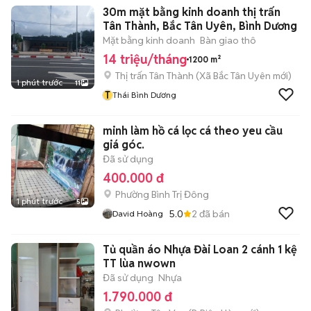
30m mặt bằng kinh doanh thị trấn
Tân Thành, Bắc Tân Uyên, Bình Dương
Mặt bằng kinh doanh
Bàn giao thô
14 triệu/tháng
1200 m²
Thị trấn Tân Thành
(
Xã Bắc Tân Uyên
mới)
1 phút trước
11
T
Thái Bình Dương
minh làm hồ cá lọc cá theo yeu cầu
giá góc.
Đã sử dụng
400.000 đ
Phường Bình Trị Đông
1 phút trước
5
5.0
2
đã bán
David Hoàng
Tủ quần áo Nhựa Đài Loan 2 cánh 1 kệ
TT lùa nwown
Đã sử dụng
Nhựa
1.790.000 đ