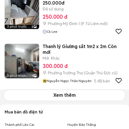
250.000đ
Đã sử dụng
250.000 đ
Phường Mỹ Đình 1
(
P. Từ Liêm
mới)
3 phút trước
2
Ck Lee
Thanh lý Giường sắt 1m2 x 2m Còn
mới
Mới
Khác
300.000 đ
Phường Trường Thọ (Quận Thủ Đức cũ)
3 phút trước
1
n
5
đã bán
Nguyễn Ngọc Thảo Nguyên
Xem thêm
Mua bán đồ điện tử
Thành phố Lào Cai
Huyện Bảo Thắng