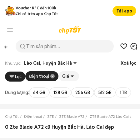
Voucher KFC đến 100k
Tải app
Chỉ có trên app Chợ Tốt
Khu vực:
Lào Cai, Huyện Bắc Hà
Xoá lọc
Điện thoại
Giá
Lọc
Dung lượng:
64 GB
128 GB
256 GB
512 GB
1 TB
2 
Chợ Tốt
Điện thoại
ZTE
ZTE Blade A72
ZTE Blade A72 Lào Cai
ZTE
0 Zte Blade A72 cũ Huyện Bắc Hà, Lào Cai đẹp