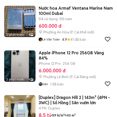
Nước hoa Armaf Ventana Marine Nam
100ml Dubai
Đã sử dụng
Đồ nam
600.000 đ
Phường An Hòa
(
P. Cái Khế
mới)
2 phút trước
4
4.9
41
đã bán
Lê Văn Toàn
Apple iPhone 12 Pro 256GB Vàng
84%
iPhone 12 Pro
256 GB
6.000.000 đ
Phường Lê Bình
(
P. Cái Răng
mới)
2 phút trước
5
1
đã bán
Dân
[Duplex] Dragon Hill 2 | 143m² (4PN -
3WC) | Sổ Hồng | Sân vườn lớn
4 PN
Duplex
8,5 tỷ
59 tr/m²
143 m²