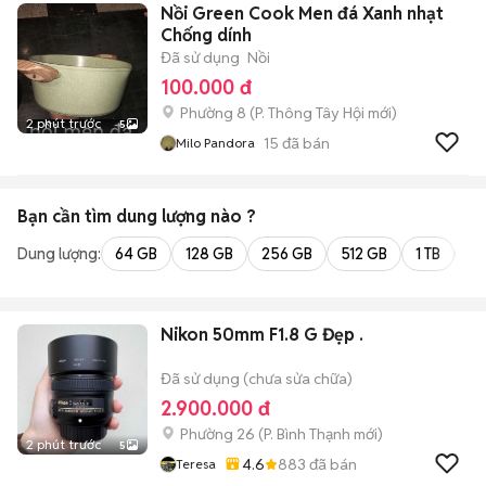
Nồi Green Cook Men đá Xanh nhạt
Chống dính
Đã sử dụng
Nồi
100.000 đ
Phường 8
(
P. Thông Tây Hội
mới)
2 phút trước
5
15
đã bán
Milo Pandora
Bạn cần tìm
dung lượng
nào ?
Dung lượng:
64 GB
128 GB
256 GB
512 GB
1 TB
2 
Nikon 50mm F1.8 G Đẹp .
Đã sử dụng (chưa sửa chữa)
2.900.000 đ
Phường 26
(
P. Bình Thạnh
mới)
2 phút trước
5
4.6
883
đã bán
Teresa