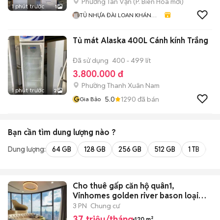
Phường Tân Vạn
(
P. Biên Hòa
mới)
1 phút trước
1
TỦ NHỰA ĐÀI LOAN KHÁNH
HUYỀN 678
Tủ mát Alaska 400L Cánh kính Trắng
Đã sử dụng
400 - 499 lít
3.800.000 đ
Phường Thanh Xuân Nam
1 phút trước
2
G
5.0
1290
đã bán
Gia Bảo
Bạn cần tìm
dung lượng
nào ?
Dung lượng:
64 GB
128 GB
256 GB
512 GB
1 TB
2 
Cho thuê gấp căn hộ quân1,
Vinhomes golden river bason loại
3PN
3 PN
Chung cư
37 triệu/tháng
120 m²