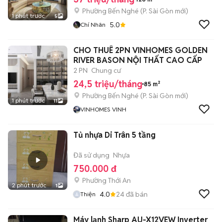
Phường Bến Nghé
(
P. Sài Gòn
mới)
1 phút trước
5
5.0
Chí Nhân
CHO THUÊ 2PN VINHOMES GOLDEN
RIVER BASON NỘI THẤT CAO CẤP
2 PN
Chung cư
24,5 triệu/tháng
85 m²
Phường Bến Nghé
(
P. Sài Gòn
mới)
1 phút trước
11
VINHOMES VINH
Tủ nhựa Di Trân 5 tầng
Đã sử dụng
Nhựa
750.000 đ
Phường Thới An
2 phút trước
1
4.0
24
đã bán
Thiện
Máy lạnh Sharp AU-X12VEW Inverter