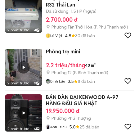
R32 Thái Lan
Đã sử dụng
1.5 HP (ngựa)
2.700.000 đ
Phường Tân Thới Hòa
(
P. Phú Thạnh
mới)
2 phút trước
4
l
4.8
30
đã bán
Lê Việt
Phòng trọ mini
2,2 triệu/tháng
10 m²
Phường 12
(
P. Bình Thạnh
mới)
3.5
8
đã bán
Bình Lưu
2 phút trước
9
BÁN DÀN ĐẠI KENWOOD A-97
HÀNG ĐẤU GIÁ NHẬT
19.950.000 đ
Phường Phú Thượng
5.0
25
đã bán
Anh Trieu
2 phút trước
6