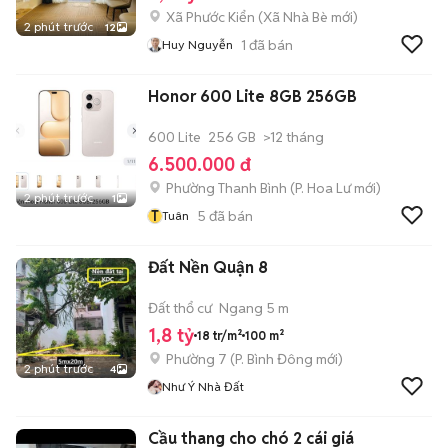
Xã Phước Kiển
(
Xã Nhà Bè
mới)
2 phút trước
12
1
đã bán
Huy Nguyễn
Honor 600 Lite 8GB 256GB
600 Lite
256 GB
>12 tháng
6.500.000 đ
Phường Thanh Bình
(
P. Hoa Lư
mới)
2 phút trước
1
T
5
đã bán
Tuân
Đất Nền Quận 8
Đất thổ cư
Ngang 5 m
1,8 tỷ
18 tr/m²
100 m²
Phường 7
(
P. Bình Đông
mới)
2 phút trước
4
Như Ý Nhà Đất
Cầu thang cho chó 2 cái giá