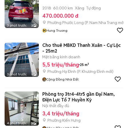
2018
60.000 km
Xăng
Tự động
470.000.000 đ
Phường Phước Long
(
P. Nam Nha Trang
mới)
3 phút trước
2
H
Hung Truong
Cho thuê MBKD Thanh Xuân - Cự Lộc
- 25m2
Mặt bằng kinh doanh
5,5 triệu/tháng
25 m²
Phường Hạ Đình
(
P. Khương Đình
mới)
3 phút trước
5
Cộng Đồng Nhà Đất
Phòng trọ 3tr4-4tr5 gần Đại Nam,
Điện Lực Tổ 7 Huyền Kỳ
Nội thất đầy đủ
3,4 triệu/tháng
Phường Kiến Hưng
4 phút trước
2