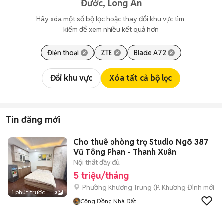
Đước, Long An
Hãy xóa một số bộ lọc hoặc thay đổi khu vực tìm 
kiếm để xem nhiều kết quả hơn
Điện thoại
ZTE
Blade A72
Đổi khu vực
Xóa tất cả bộ lọc
Tin đăng mới
Cho thuê phòng trọ Studio Ngõ 387
Vũ Tông Phan - Thanh Xuân
Nội thất đầy đủ
5 triệu/tháng
Phường Khương Trung
(
P. Khương Đình
mới)
1 phút trước
3
Cộng Đồng Nhà Đất