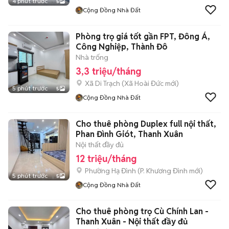
4 phút trước
5
Cộng Đồng Nhà Đất
Phòng trọ giá tốt gần FPT, Đông Á,
Công Nghiệp, Thành Đô
Nhà trống
3,3 triệu/tháng
Xã Di Trạch
(
Xã Hoài Đức
mới)
5 phút trước
5
Cộng Đồng Nhà Đất
Cho thuê phòng Duplex full nội thất,
Phan Đình Giót, Thanh Xuân
Nội thất đầy đủ
12 triệu/tháng
Phường Hạ Đình
(
P. Khương Đình
mới)
5 phút trước
5
Cộng Đồng Nhà Đất
Cho thuê phòng trọ Cù Chính Lan -
Thanh Xuân - Nội thất đầy đủ