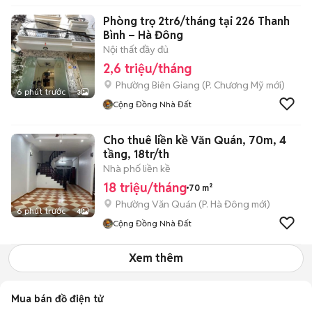
Phòng trọ 2tr6/tháng tại 226 Thanh
Bình – Hà Đông
Nội thất đầy đủ
2,6 triệu/tháng
Phường Biên Giang
(
P. Chương Mỹ
mới)
6 phút trước
3
Cộng Đồng Nhà Đất
Cho thuê liền kề Văn Quán, 70m, 4
tầng, 18tr/th
Nhà phố liền kề
18 triệu/tháng
70 m²
Phường Văn Quán
(
P. Hà Đông
mới)
6 phút trước
4
Cộng Đồng Nhà Đất
Xem thêm
Mua bán đồ điện tử