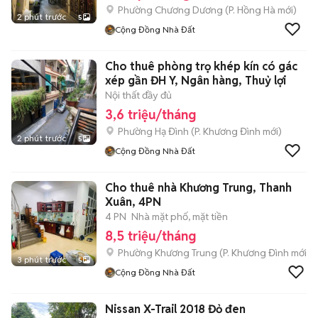
Phường Chương Dương
(
P. Hồng Hà
mới)
2 phút trước
5
Cộng Đồng Nhà Đất
Cho thuê phòng trọ khép kín có gác
xép gần ĐH Y, Ngân hàng, Thuỷ lợi
Nội thất đầy đủ
3,6 triệu/tháng
Phường Hạ Đình
(
P. Khương Đình
mới)
2 phút trước
5
Cộng Đồng Nhà Đất
Cho thuê nhà Khương Trung, Thanh
Xuân, 4PN
4 PN
Nhà mặt phố, mặt tiền
8,5 triệu/tháng
Phường Khương Trung
(
P. Khương Đình
mới)
3 phút trước
5
Cộng Đồng Nhà Đất
Nissan X-Trail 2018 Đỏ đen