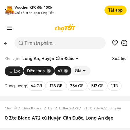
Voucher KFC đến 100k
Tải app
Chỉ có trên app Chợ Tốt
Khu vực:
Long An, Huyện Cần Đước
Xoá lọc
Điện thoại
67
Giá
Lọc
Dung lượng:
64 GB
128 GB
256 GB
512 GB
1 TB
2 
Chợ Tốt
Điện thoại
ZTE
ZTE Blade A72
ZTE Blade A72 Long An
ZT
0 Zte Blade A72 cũ Huyện Cần Đước, Long An đẹp