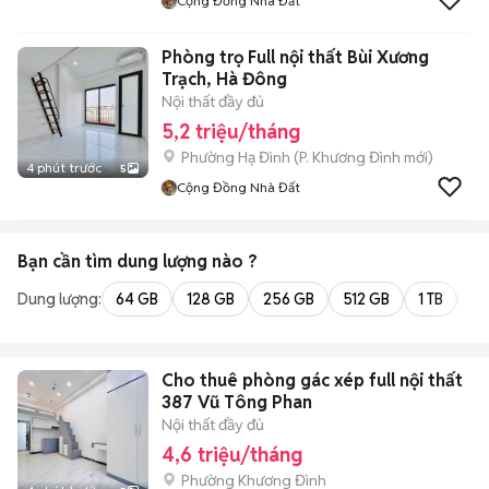
Cộng Đồng Nhà Đất
Phòng trọ Full nội thất Bùi Xương
Trạch, Hà Đông
Nội thất đầy đủ
5,2 triệu/tháng
Phường Hạ Đình
(
P. Khương Đình
mới)
4 phút trước
5
Cộng Đồng Nhà Đất
Bạn cần tìm
dung lượng
nào ?
Dung lượng:
64 GB
128 GB
256 GB
512 GB
1 TB
2 
Cho thuê phòng gác xép full nội thất
387 Vũ Tông Phan
Nội thất đầy đủ
4,6 triệu/tháng
Phường Khương Đình