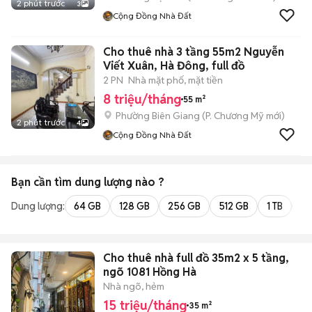
2 phút trước
3
Cộng Đồng Nhà Đất
Cho thuê nhà 3 tầng 55m2 Nguyễn
Viết Xuân, Hà Đông, full đồ
2 PN
Nhà mặt phố, mặt tiền
8 triệu/tháng
55 m²
Phường Biên Giang
(
P. Chương Mỹ
mới)
2 phút trước
4
Cộng Đồng Nhà Đất
Bạn cần tìm
dung lượng
nào ?
Dung lượng:
64 GB
128 GB
256 GB
512 GB
1 TB
2 
Cho thuê nhà full đồ 35m2 x 5 tầng,
ngõ 1081 Hồng Hà
Nhà ngõ, hẻm
15 triệu/tháng
35 m²