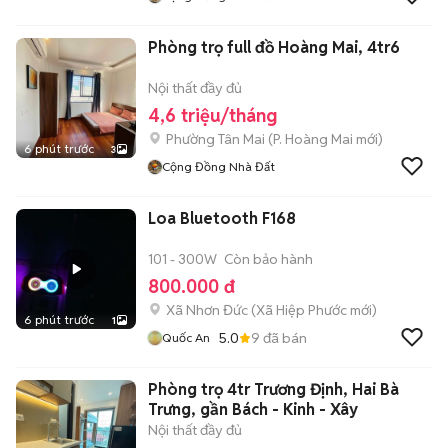
Phòng trọ full đồ Hoàng Mai, 4tr6
Nội thất đầy đủ
4,6 triệu/tháng
Phường Tân Mai
(
P. Hoàng Mai
mới)
6 phút trước
3
Cộng Đồng Nhà Đất
Loa Bluetooth F168
101 - 300W
Còn bảo hành
800.000 đ
Xã Nhơn Đức
(
Xã Hiệp Phước
mới)
6 phút trước
1
5.0
9
đã bán
Quốc An
Phòng trọ 4tr Trương Định, Hai Bà
Trưng, gần Bách - Kinh - Xây
Nội thất đầy đủ