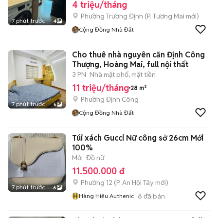
4 triệu/tháng
Phường Trương Định
(
P. Tương Mai
mới)
7 phút trước
4
Cộng Đồng Nhà Đất
Cho thuê nhà nguyên căn Định Công
Thượng, Hoàng Mai, full nội thất
3 PN
Nhà mặt phố, mặt tiền
11 triệu/tháng
28 m²
Phường Định Công
7 phút trước
5
Cộng Đồng Nhà Đất
Túi xách Gucci Nữ công sở 26cm Mới
100%
Mới
Đồ nữ
11.500.000 đ
Phường 12
(
P. An Hội Tây
mới)
7 phút trước
6
H
8
đã bán
Hàng Hiệu Authenic