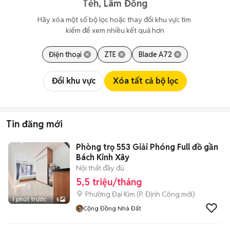
Tẻh, Lâm Đồng
Hãy xóa một số bộ lọc hoặc thay đổi khu vực tìm 
kiếm để xem nhiều kết quả hơn
Điện thoại
ZTE
Blade A72
Đổi khu vực
Xóa tất cả bộ lọc
Tin đăng mới
Phòng trọ 553 Giải Phóng Full đồ gần
Bách Kinh Xây
Nội thất đầy đủ
5,5 triệu/tháng
Phường Đại Kim
(
P. Định Công
mới)
1 phút trước
5
Cộng Đồng Nhà Đất