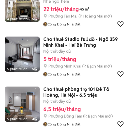
Nhà ngõ, hẻm
22 triệu/tháng
45 m²
Phường Tân Mai
(
P. Hoàng Mai
mới)
4 phút trước
5
Cộng Đồng Nhà Đất
Cho thuê Studio full đồ - Ngõ 359
Minh Khai - Hai Bà Trưng
Nội thất đầy đủ
5 triệu/tháng
Phường Minh Khai
(
P. Bạch Mai
mới)
5 phút trước
5
Cộng Đồng Nhà Đất
Cho thuê phòng trọ 101 Đê Tô
Hoàng, Hà Nội - 6.5 triệu
Nội thất đầy đủ
6,5 triệu/tháng
Phường Đồng Tâm
(
P. Bạch Mai
mới)
5 phút trước
4
Cộng Đồng Nhà Đất