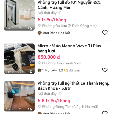
Phòng trọ full đồ 101 Nguyễn Đức
Cảnh, Hoàng Mai
Nội thất đầy đủ
5 triệu/tháng
Phường Đại Kim
(
P. Định Công
mới)
1 phút trước
5
Cộng Đồng Nhà Đất
Micro cài áo Maono Wave T1 Plus
hàng lướt
850.000 đ
Phường Hòa Khánh Nam
1.0
2
đã bán
Tú Nguyễn
1 phút trước
1
Phòng trọ full nội thất Lê Thanh Nghị,
Bách Khoa - 5.8tr
Nội thất đầy đủ
5,8 triệu/tháng
Phường Đồng Tâm
(
P. Bạch Mai
mới)
1 phút trước
5
Cộng Đồng Nhà Đất