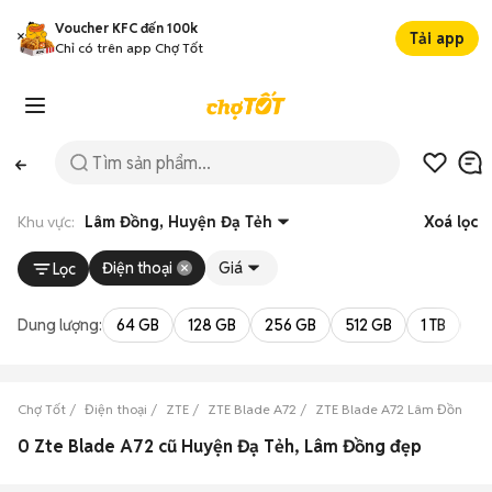
Voucher KFC đến 100k
Tải app
Chỉ có trên app Chợ Tốt
Khu vực:
Lâm Đồng, Huyện Đạ Tẻh
Xoá lọc
Điện thoại
Giá
Lọc
Dung lượng:
64 GB
128 GB
256 GB
512 GB
1 TB
2 
Chợ Tốt
Điện thoại
ZTE
ZTE Blade A72
ZTE Blade A72 Lâm Đồng
0 Zte Blade A72 cũ Huyện Đạ Tẻh, Lâm Đồng đẹp