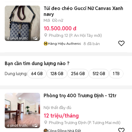
Túi đeo chéo Gucci Nữ Canvas Xanh
navy
Mới
Đồ nữ
10.500.000 đ
Phường 12
(
P. An Hội Tây
mới)
6 phút trước
1
H
8
đã bán
Hàng Hiệu Authenic
Bạn cần tìm
dung lượng
nào ?
Dung lượng:
64 GB
128 GB
256 GB
512 GB
1 TB
2 
Phòng trọ 400 Trương Định - 12tr
Nội thất đầy đủ
12 triệu/tháng
Phường Trương Định
(
P. Tương Mai
mới)
6 phút trước
5
Cộng Đồng Nhà Đất