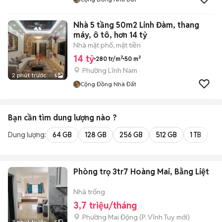
Nhà 5 tầng 50m2 Linh Đàm, thang
máy, ô tô, hơn 14 tỷ
Nhà mặt phố, mặt tiền
14 tỷ
280 tr/m²
50 m²
Phường Lĩnh Nam
2 phút trước
5
Cộng Đồng Nhà Đất
Bạn cần tìm
dung lượng
nào ?
Dung lượng:
64 GB
128 GB
256 GB
512 GB
1 TB
2 
Phòng trọ 3tr7 Hoàng Mai, Bằng Liệt
Nhà trống
3,7 triệu/tháng
Phường Mai Động
(
P. Vĩnh Tuy
mới)
3 phút trước