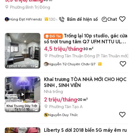
Phường Bình Trị Đông
130
đã bán
Bấm để hiện số
Chat
Hùng Đạt HiFriendz
Trống lại 10p studio, gác cửa
sổ trời trung tâm Q7 UFM NTTU UL
KCX PMH
4,5 triệu/tháng
30 m²
Phường Tân Thuận Đông
(
P. Tân Thuận
mới)
Nguyễn Từ Chuyên Chdv Q7
1 phút trước
12
Khai trương TÒA NHÀ MỚI CHO HỌC
SINH , SINH VIÊN
Nhà trống
2 triệu/tháng
20 m²
Phường Tân Tạo A
1 phút trước
4
N
Nguyễn Duy Thức
Liberty S đời 2018 biển SG máy êm ru