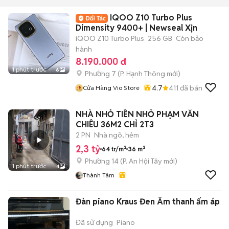
IQOO Z10 Turbo Plus
Dimensity 9400+ | Newseal Xịn
iQOO Z10 Turbo Plus
256 GB
Còn bảo
hành
8.190.000 đ
1 phút trước
6
Phường 7
(
P. Hạnh Thông
mới)
4.7
411
đã bán
Cửa Hàng Vio Store
NHÀ NHỎ TIỀN NHỎ PHẠM VĂN
CHIÊU 36M2 CHỈ 2T3
2 PN
Nhà ngõ, hẻm
2,3 tỷ
64 tr/m²
36 m²
Phường 14
(
P. An Hội Tây
mới)
1 phút trước
4
Thành Tâm
Đàn piano Kraus Đen Âm thanh ấm áp
Đã sử dụng
Piano