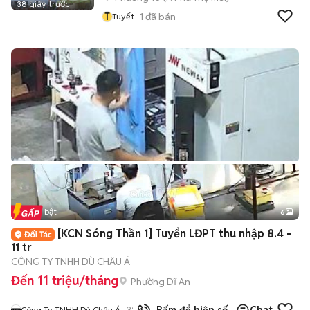
38 giây trước
T
1
đã bán
Tuyết
Tin nổi bật
6
+
2
[KCN Sóng Thần 1] Tuyển LĐPT thu nhập 8.4 -
11 tr
CÔNG TY TNHH DÙ CHÂU Á
Đến 11 triệu/tháng
Phường Dĩ An
32
đã bán
Công Ty TNHH Dù Châu Á