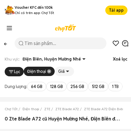
Voucher KFC đến 100k
Tải app
Chỉ có trên app Chợ Tốt
Khu vực:
Điện Biên, Huyện Mường Nhé
Xoá lọc
Điện thoại
Giá
Lọc
Dung lượng:
64 GB
128 GB
256 GB
512 GB
1 TB
2 
Chợ Tốt
Điện thoại
ZTE
ZTE Blade A72
ZTE Blade A72 Điện Biên
0 Zte Blade A72 cũ Huyện Mường Nhé, Điện Biên đẹp