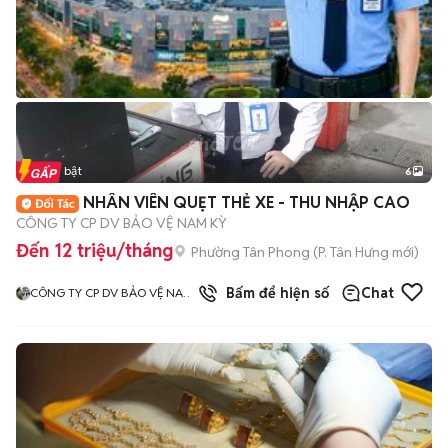
Tin nổi bật
6
+
2
NHÂN VIÊN QUẸT THẺ XE - THU NHẬP CAO
CÔNG TY CP DV BẢO VỆ NAM KỲ
Đến 12 triệu/tháng
Phường Tân Phong
(
P. Tân Hưng
mới)
3
đã bán
Bấm để hiện số
Chat
CÔNG TY CP DV BẢO VỆ NAM
KỲ