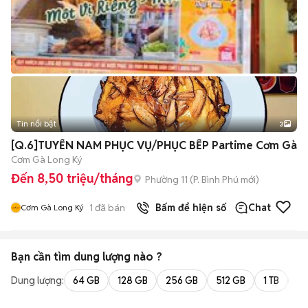
Tin nổi bật
3
[Q.6]TUYỂN NAM PHỤC VỤ/PHỤC BẾP Partime Cơm Gà
Cơm Gà Long Ký
Đến 8,50 triệu/tháng
Phường 11
(
P. Bình Phú
mới)
1
đã bán
Bấm để hiện số
Chat
Cơm Gà Long Ký
Bạn cần tìm
dung lượng
nào ?
Dung lượng:
64 GB
128 GB
256 GB
512 GB
1 TB
2 