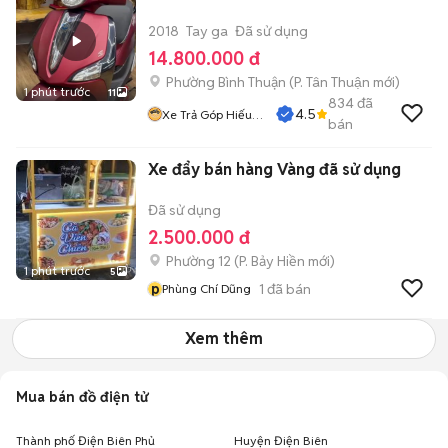
2018
Tay ga
Đã sử dụng
14.800.000 đ
Phường Bình Thuận
(
P. Tân Thuận
mới)
1 phút trước
11
834
đã
4.5
Xe Trả Góp Hiếu
bán
CT
Xe đẩy bán hàng Vàng đã sử dụng
Đã sử dụng
2.500.000 đ
Phường 12
(
P. Bảy Hiền
mới)
1 phút trước
5
p
1
đã bán
Phùng Chí Dũng
Xem thêm
Mua bán đồ điện tử
Thành phố Điện Biên Phủ
Huyện Điện Biên