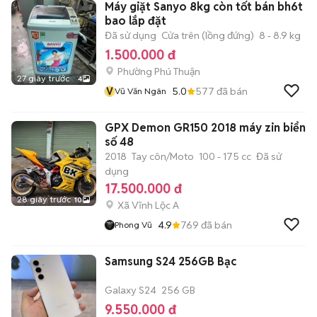
Máy giặt Sanyo 8kg còn tốt bán bh6t
bao lắp đặt
Đã sử dụng
Cửa trên (lồng đứng)
8 - 8.9 kg
1.500.000 đ
Phường Phú Thuận
27 giây trước
4
V
5.0
577
đã bán
Vũ Văn Ngân
GPX Demon GR150 2018 máy zin biển
số 48
2018
Tay côn/Moto
100 - 175 cc
Đã sử
dụng
17.500.000 đ
28 giây trước
10
Xã Vĩnh Lộc A
4.9
769
đã bán
Phong Vũ
Samsung S24 256GB Bạc
Galaxy S24
256 GB
9.550.000 đ