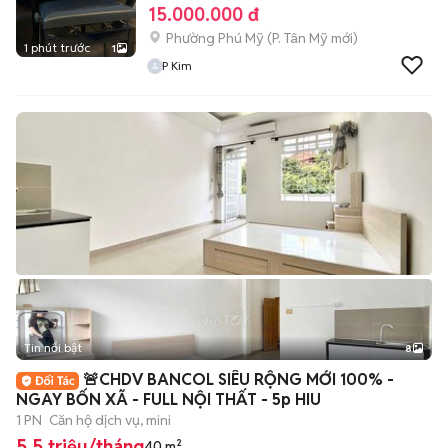
15.000.000 đ
Phường Phú Mỹ
(
P. Tân Mỹ
mới)
1 phút trước
1
P Kim
Tin nổi bật
8
+
2
🚨CHDV BANCOL SIÊU RỘNG MỚI 100% -
NGAY BỐN XÃ - FULL NỘI THẤT - 5p HIU
1 PN
Căn hộ dịch vụ, mini
5,5 triệu/tháng
40 m²