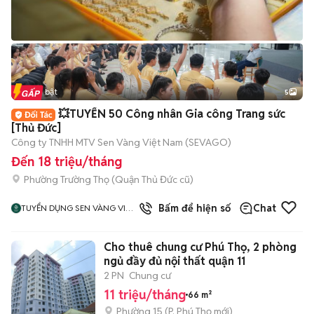
Tin nổi bật
5
💥TUYỂN 50 Công nhân Gia công Trang sức
[Thủ Đức]
Công ty TNHH MTV Sen Vàng Việt Nam (SEVAGO)
Đến 18 triệu/tháng
Phường Trường Thọ (Quận Thủ Đức cũ)
Bấm để hiện số
Chat
TUYỂN DỤNG SEN VÀNG VIỆT
NAM
Cho thuê chung cư Phú Thọ, 2 phòng
ngủ đầy đủ nội thất quận 11
2 PN
Chung cư
11 triệu/tháng
66 m²
Phường 15
(
P. Phú Thọ
mới)