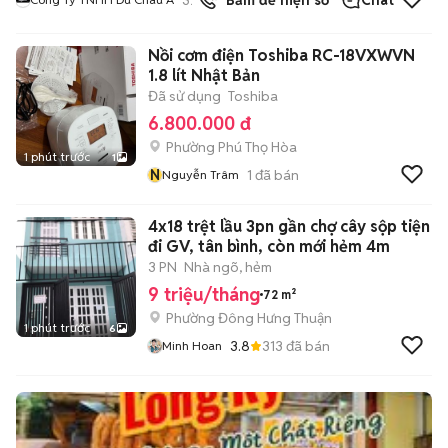
Bấm để hiện số
Chat
Nồi cơm điện Toshiba RC-18VXWVN
1.8 lít Nhật Bản
Đã sử dụng
Toshiba
6.800.000 đ
Phường Phú Thọ Hòa
1 phút trước
1
N
1
đã bán
Nguyễn Trâm
4x18 trệt lầu 3pn gần chợ cây sộp tiện
đi GV, tân bình, còn mới hẻm 4m
3 PN
Nhà ngõ, hẻm
9 triệu/tháng
72 m²
Phường Đông Hưng Thuận
1 phút trước
6
3.8
313
đã bán
Minh Hoan