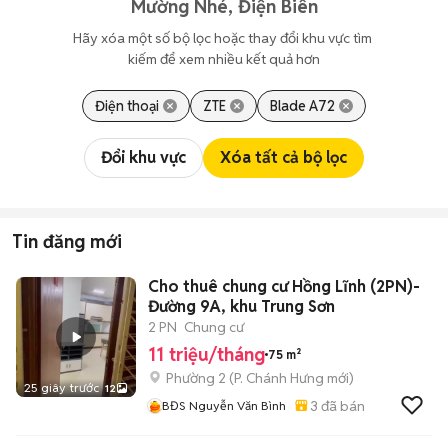
Mường Nhé, Điện Biên
Hãy xóa một số bộ lọc hoặc thay đổi khu vực tìm 
kiếm để xem nhiều kết quả hơn
Điện thoại
ZTE
Blade A72
Đổi khu vực
Xóa tất cả bộ lọc
Tin đăng mới
Cho thuê chung cư Hồng Lĩnh (2PN)-
Đường 9A, khu Trung Sơn
2 PN
Chung cư
11 triệu/tháng
75 m²
Phường 2
(
P. Chánh Hưng
mới)
25 giây trước
12
3
đã bán
BĐS Nguyễn Văn Bình