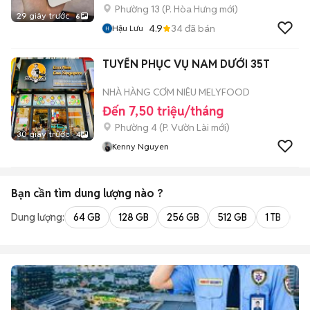
Phường 13
(
P. Hòa Hưng
mới)
29 giây trước
6
4.9
34
đã bán
Hậu Lưu
TUYỂN PHỤC VỤ NAM DƯỚI 35T
NHÀ HÀNG CƠM NIÊU MELYFOOD
Đến 7,50 triệu/tháng
Phường 4
(
P. Vườn Lài
mới)
30 giây trước
4
Kenny Nguyen
Bạn cần tìm
dung lượng
nào ?
Dung lượng:
64 GB
128 GB
256 GB
512 GB
1 TB
2 