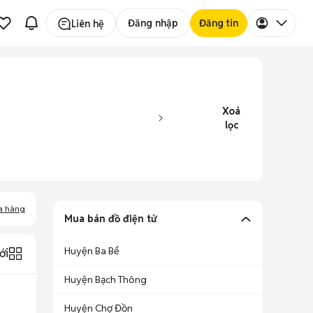
Đăng nhập
Đăng tin
Liên hệ
Xoá
lọc
a hàng
Mua bán đồ điện tử
Huyện Ba Bể
ới
Huyện Bạch Thông
Huyện Chợ Đồn