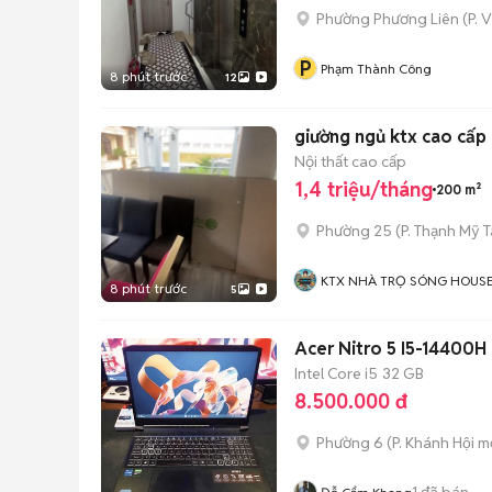
Phường Phương Liên
(
P. 
P
Phạm Thành Công
8 phút trước
12
Nội thất cao cấp
1,4 triệu/tháng
200 m²
Phường 25
(
P. Thạnh Mỹ 
KTX NHÀ TRỌ SÓNG HOUS
8 phút trước
5
Acer Nitro 5 I5-14400H
Intel Core i5
32 GB
8.500.000 đ
Phường 6
(
P. Khánh Hội
mớ
1
đã bán