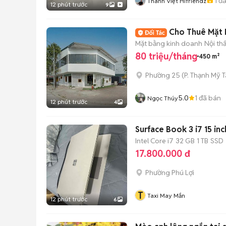
1
đã
Thành Việt Hifriendz
12 phút trước
9
Cho Thuê Mặt B
Mặt bằng kinh doanh
Nội th
80 triệu/tháng
450 m²
Phường 25
(
P. Thạnh Mỹ 
5.0
1
đã bán
Ngọc Thúy
12 phút trước
4
Surface Book 3 i7 15 in
Intel Core i7
32 GB
1 TB
SSD
17.800.000 đ
Phường Phú Lợi
T
Taxi May Mắn
12 phút trước
6