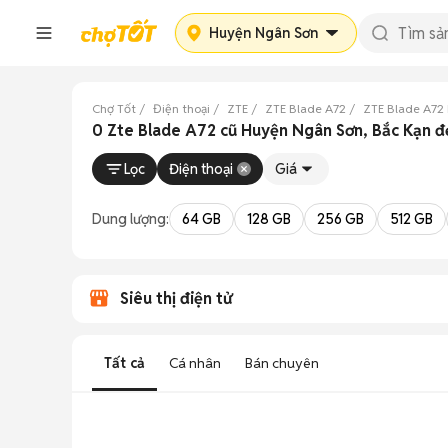
Huyện Ngân Sơn
Chợ Tốt
Điện thoại
ZTE
ZTE Blade A72
ZTE Blade A72 
0 Zte Blade A72 cũ Huyện Ngân Sơn, Bắc Kạn đ
Lọc
Điện thoại
Giá
Dung lượng:
64 GB
128 GB
256 GB
512 GB
Siêu thị điện tử
Tất cả
Cá nhân
Bán chuyên