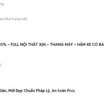
ộng
Nam Nha Trang
mới)
00% – FULL NỘI THẤT XỊN – THANG MÁY – HẦM XE CÓ BẢ
)
àn, Mới Đẹp Chuẩn Pháp Lý, An toàn Pccc