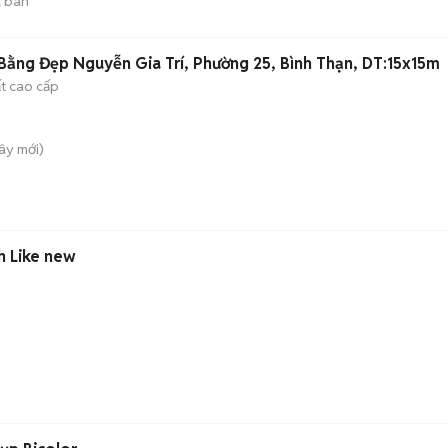
 bán
ằng Đẹp Nguyễn Gia Trí, Phường 25, Bình Thạn, DT:15x15m
ất cao cấp
Tây
mới)
ch Like new