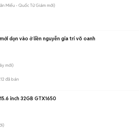
Văn Miếu - Quốc Tử Giám
mới)
giường ngủ ktx cao cấp mới dọn vào ở liền nguyễn gia trí võ oanh
Tây
mới)
12
đã bán
E
 15.6 inch 32GB GTX1650
i)