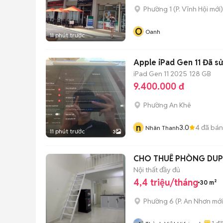
Phường 1
(
P. Vĩnh Hội
mới)
O
Oanh
11 phút trước
Apple iPad Gen 11 Đã s
iPad Gen 11 2025
128 GB
9.400.000 đ
Phường An Khê
n
3.0
4
đã bán
Nhân Thanh
11 phút trước
3
CHO THUÊ PHÒNG DUP
Nội thất đầy đủ
4,4 triệu/tháng
30 m²
Phường 6
(
P. An Nhơn
mới