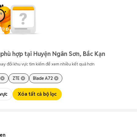
 phù hợp tại Huyện Ngân Sơn, Bắc Kạn
hay đổi khu vực tìm kiếm để xem nhiều kết quả hơn
ZTE
Blade A72
 vực
Xóa tất cả bộ lọc
đen