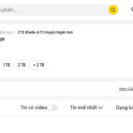
Bắc Kạn
ZTE Blade A72 Huyện Ngân Sơn
ẹp
1 TB
2 TB
> 2 TB
Xem Cử
Tin có video
Tin mới nhất
Dạng lư