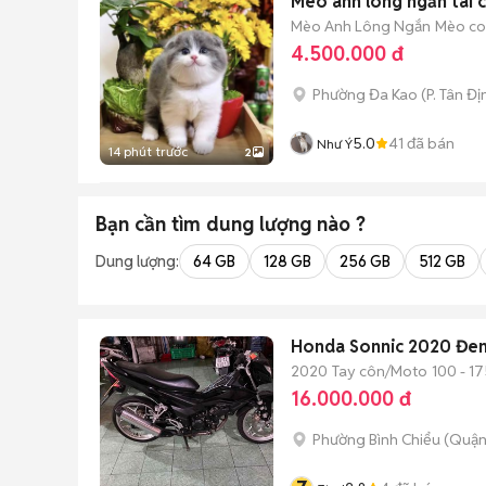
Mèo anh lông ngắn tai c
Mèo Anh Lông Ngắn
Mèo con
4.500.000 đ
Phường Đa Kao
(
P. Tân Đị
5.0
41
đã bán
Như Ý
14 phút trước
2
Bạn cần tìm
dung lượng
nào ?
Dung lượng:
64 GB
128 GB
256 GB
512 GB
Honda Sonnic 2020 Đe
2020
Tay côn/Moto
100 - 17
16.000.000 đ
Phường Bình Chiểu (Quận