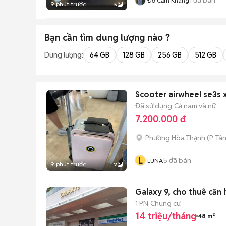
Đỗ Cẩm Khang
9 phút trước
5
Bạn cần tìm
dung lượng
nào ?
Dung lượng:
64 GB
128 GB
256 GB
512 GB
Scooter airwheel se3s x
Đã sử dụng
Cả nam và nữ
7.200.000 đ
Phường Hòa Thạnh
(
P. Tâ
L
5
đã bán
LUNA
9 phút trước
2
Galaxy 9, cho thuê căn 
1 PN
Chung cư
14 triệu/tháng
48 m²