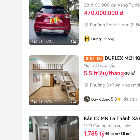
2018
60.000 km
Xăng
Tự đ
470.000.000 đ
Phường Phước Long
(
P. 
H
Hung Truong
7 phút trước
2
DUPLEX MỚI 1
Nội thất cao cấp
5,5 triệu/tháng
30 m²
Phường 5
(
P. An Nhơn
mới
5.0
1
đã bán
Duy Cường
7 phút trước
12
Bán CCMN La Thành Xã Đ
1 PN
Căn hộ dịch vụ, mini
1,785 tỷ
51 tr/m²
35 m²