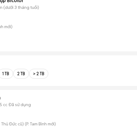
ụp Bicolor
 (dưới 3 tháng tuổi)
nh
mới)
1 TB
2 TB
> 2 TB
n
5 cc
Đã sử dụng
 Thủ Đức cũ)
(
P. Tam Bình
mới)