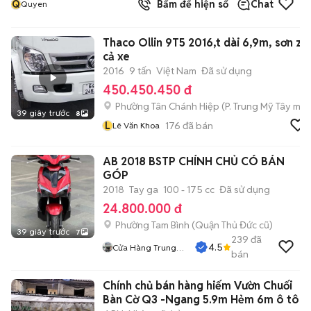
Q
Bấm để hiện số
Chat
Quyen
Thaco Ollin 9T5 2016,t dài 6,9m, sơn zin
cả xe
2016
9 tấn
Việt Nam
Đã sử dụng
450.450.450 đ
Phường Tân Chánh Hiệp
(
P. Trung Mỹ Tây
mới
39 giây trước
8
L
176
đã bán
Lê Văn Khoa
AB 2018 BSTP CHÍNH CHỦ CÓ BÁN
GÓP
2018
Tay ga
100 - 175 cc
Đã sử dụng
24.800.000 đ
Phường Tam Bình (Quận Thủ Đức cũ)
39 giây trước
7
239
đã
4.5
Cửa Hàng Trung
bán
Hiếu
Chính chủ bán hàng hiếm Vườn Chuối
Bàn Cờ Q3 -Ngang 5.9m Hẻm 6m ô tô