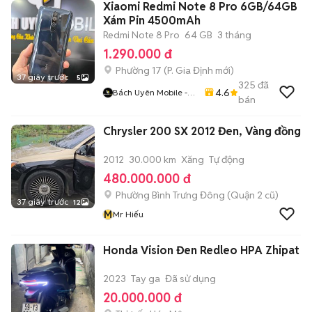
Xiaomi Redmi Note 8 Pro 6GB/64GB
Xám Pin 4500mAh
Redmi Note 8 Pro
64 GB
3 tháng
1.290.000 đ
Phường 17
(
P. Gia Định
mới)
37 giây trước
5
325
đã
4.6
Bách Uyên Mobile -
bán
Chuyên Máy ZIN
Chrysler 200 SX 2012 Đen, Vàng đồng
2012
30.000 km
Xăng
Tự động
480.000.000 đ
Phường Bình Trưng Đông (Quận 2 cũ)
37 giây trước
12
M
Mr Hiếu
Honda Vision Đen Redleo HPA Zhipat
2023
Tay ga
Đã sử dụng
20.000.000 đ