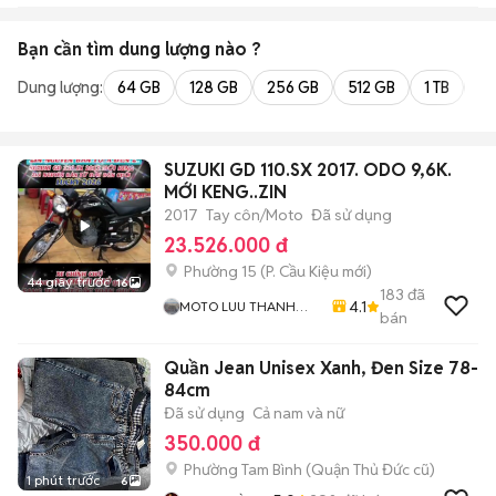
Bạn cần tìm
dung lượng
nào ?
Dung lượng:
64 GB
128 GB
256 GB
512 GB
1 TB
2 
SUZUKI GD 110.SX 2017. ODO 9,6K.
MỚI KENG..ZIN
2017
Tay côn/Moto
Đã sử dụng
23.526.000 đ
Phường 15
(
P. Cầu Kiệu
mới)
44 giây trước
16
183
đã
4.1
MOTO LUU THANH
bán
HAI-Cua Hang MOTO
LUU THANH HAI 77A
Quần Jean Unisex Xanh, Đen Size 78-
Hoang Van Thu , PN ,
TPHCM
84cm
Đã sử dụng
Cả nam và nữ
350.000 đ
Phường Tam Bình (Quận Thủ Đức cũ)
1 phút trước
6