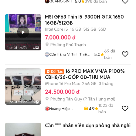
5.0
398
đã bán
QUANG BÌNH
MSI GF63 Thin I5-9300H GTX 1650
16GB/512GB
Intel Core i5
16 GB
512 GB
SSD
7.000.000 đ
Phường Phú Thạnh
1 phút trước
6
69
đã
5.0
Cửa Hàng Vi Tính Thiên
bán
Long
16 PRO MAX VN/A P100%
CBH8/26-GÓP 0Đ-THU MUA
iPhone 16 Pro Max
256 GB
3 tháng
24.500.000 đ
Phường Tân Quy
(
P. Tân Hưng
mới)
1 phút trước
5
1023
đã
4.9
Hoàng Hiệp
bán
Mobile
Cần *** nhân viên dọn phòng nhà nghỉ