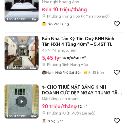
Nhà nghỉ Hoàng Anh
Đến 10 triệu/tháng
Phường Trung Hoà
(
P. Yên Hòa
mới)
1 phút trước
1
T
Trần Văn Dũng
Bán Nhà Tân Kỳ Tân Quý BHH Bình
Tân HXH 4 Tầng 40m² – 5.45T TL
4 PN
Nhà ngõ, hẻm
5,45 tỷ
136 tr/m²
40 m²
Phường Bình Hưng Hòa
1 phút trước
12
5
đã bán
Mạnh Nhà Phố Sài Gòn
✨ CHO THUÊ MẶT BẰNG KINH
DOANH CỰC ĐẸP NGAY TRUNG TÂM
QUẬN 10 ✨
Mặt bằng kinh doanh
20 triệu/tháng
72 m²
Phường 10
(
P. Vườn Lài
mới)
1 phút trước
8
Tri Nguyen