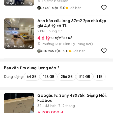
Thị trấn Hóc Môn
37 giây trước
1
5.0
1
đã bán
Lê Chí Thiện
Ann bán cửu long 87m2 2pn nhà đẹp
giá 4,6 tỷ có TL
2 PN
Chung cư
4,6 tỷ
53 tr/m²
87 m²
Phường 13
(
P. Bình Lợi Trung
mới)
38 giây trước
3
5.0
8
đã bán
CHU VẠN LỘC
Bạn cần tìm
dung lượng
nào ?
Dung lượng:
64 GB
128 GB
256 GB
512 GB
1 TB
2 
Google.Tv. Sony 43X75k. Giọng Nói.
Full.box
32 – 43 inch
7-12 tháng
5.700.000 đ