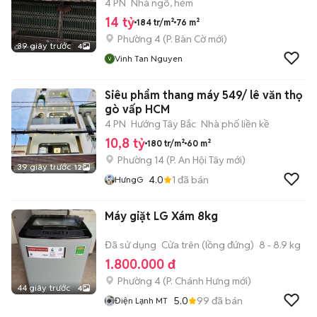
4 PN
Nhà ngõ, hẻm
14 tỷ
184 tr/m²
76 m²
Phường 4
(
P. Bàn Cờ
mới)
39 giây trước
4
Vinh Tan Nguyen
Siêu phẩm thang máy 549/ lê văn thọ
gò vấp HCM
4 PN
Hướng Tây Bắc
Nhà phố liền kề
10,8 tỷ
180 tr/m²
60 m²
Phường 14
(
P. An Hội Tây
mới)
39 giây trước
12
4.0
1
đã bán
HưngG
Máy giặt LG Xám 8kg
Đã sử dụng
Cửa trên (lồng đứng)
8 - 8.9 kg
1.800.000 đ
Phường 4
(
P. Chánh Hưng
mới)
44 giây trước
4
5.0
99
đã bán
Điện Lạnh MT