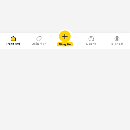
Trang chủ
Quản lý tin
Liên hệ
Tài khoản
Đăng tin
109.000 Bình chọn
Tải ứng dụng Chợ Tốt
Về Chợ Tốt
Quy chế sàn
Chính sách bảo mật
Giải quyết tranh chấp
CÔNG TY TNHH CHỢ TỐT - Người đại diện theo pháp luật: