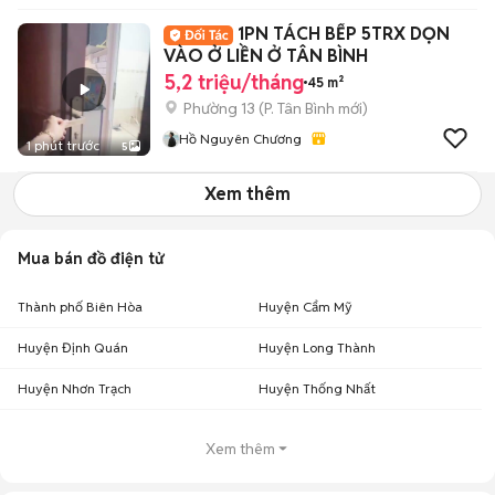
1PN TÁCH BẾP 5TRX DỌN
VÀO Ở LIỀN Ở TÂN BÌNH
5,2 triệu/tháng
45 m²
Phường 13
(
P. Tân Bình
mới)
Hồ Nguyên Chương
1 phút trước
5
Xem thêm
Mua bán đồ điện tử
Thành phố Biên Hòa
Huyện Cẩm Mỹ
Huyện Định Quán
Huyện Long Thành
Huyện Nhơn Trạch
Huyện Thống Nhất
Xem thêm