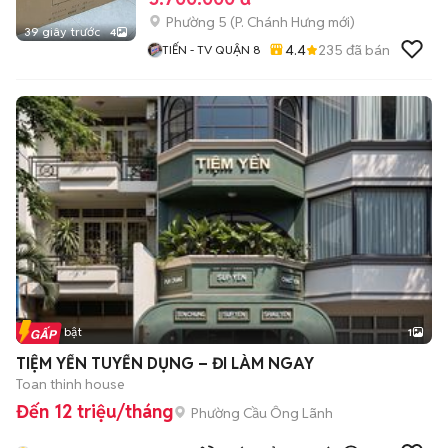
Phường 5
(
P. Chánh Hưng
mới)
39 giây trước
4
4.4
235
đã bán
TIẾN - TV QUẬN 8
Tin nổi bật
1
TIỆM YẾN TUYỂN DỤNG – ĐI LÀM NGAY
Toan thinh house
Đến 12 triệu/tháng
Phường Cầu Ông Lãnh