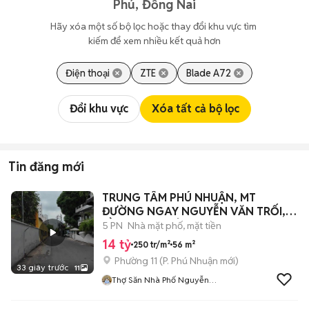
Phú, Đồng Nai
Hãy xóa một số bộ lọc hoặc thay đổi khu vực tìm 
kiếm để xem nhiều kết quả hơn
Điện thoại
ZTE
Blade A72
Đổi khu vực
Xóa tất cả bộ lọc
Tin đăng mới
TRUNG TÂM PHÚ NHUẬN, MT
ĐƯỜNG NGAY NGUYỄN VĂN TRỐI, 4
TẦNG 4PN CHỈ 14T
5 PN
Nhà mặt phố, mặt tiền
14 tỷ
250 tr/m²
56 m²
Phường 11
(
P. Phú Nhuận
mới)
33 giây trước
11
Thợ Săn Nhà Phố Nguyễn
Trường