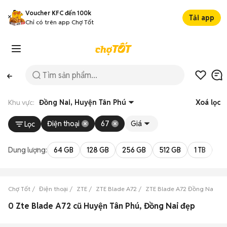
Voucher KFC đến 100k
Tải app
Chỉ có trên app Chợ Tốt
Khu vực:
Đồng Nai, Huyện Tân Phú
Xoá lọc
Điện thoại
67
Giá
Lọc
Dung lượng:
64 GB
128 GB
256 GB
512 GB
1 TB
2 
Chợ Tốt
Điện thoại
ZTE
ZTE Blade A72
ZTE Blade A72 Đồng Nai
Z
0 Zte Blade A72 cũ Huyện Tân Phú, Đồng Nai đẹp