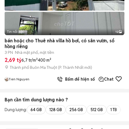
Tin nổi bật
12
+
2
bán hoặc cho Thuê nhà villa hồ bơi, có sân vườn, sổ
hồng riêng
3 PN
Nhà mặt phố, mặt tiền
2,69 tỷ
6,7 tr/m²
400 m²
Thành phố Buôn Ma Thuột
(
P. Thành Nhất
mới)
Bấm để hiện số
Chat
Tien Nguyen
Bạn cần tìm
dung lượng
nào ?
Dung lượng:
64 GB
128 GB
256 GB
512 GB
1 TB
2 