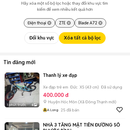
Hãy xóa một số bộ lọc hoặc thay đổi khu vực tìm 
kiếm để xem nhiều kết quả hơn
Điện thoại
ZTE
Blade A72
Đổi khu vực
Xóa tất cả bộ lọc
Tin đăng mới
Thanh lý xe đạp
Xe đạp trẻ em
Đức
XS (43 cm)
Đã sử dụng
400.000 đ
Huyện Hóc Môn
(
Xã Đông Thạnh
mới)
1 phút trước
6
A
25
đã bán
A Long
NHÀ 3 TẦNG MẶT TIỀN ĐƯỜNG SỐ