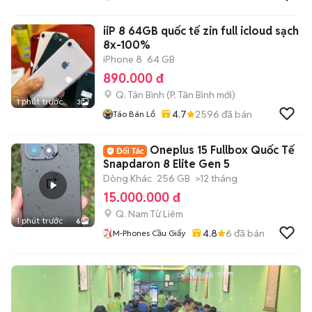
iiP 8 64GB quốc tế zin full icloud sạch
8x-100%
iPhone 8
64 GB
890.000 đ
Q. Tân Bình
(
P. Tân Bình
mới)
1 phút trước
3
4.7
2596
đã bán
Táo Bán Lổ
Oneplus 15 Fullbox Quốc Tế
Snapdaron 8 Elite Gen 5
Dòng Khác
256 GB
>12 tháng
15.000.000 đ
Q. Nam Từ Liêm
1 phút trước
6
4.8
6
đã bán
M-Phones Cầu Giấy