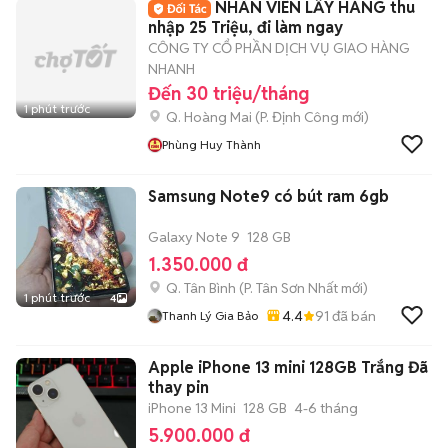
NHÂN VIÊN LẤY HÀNG thu
nhập 25 Triệu, đi làm ngay
CÔNG TY CỔ PHẦN DỊCH VỤ GIAO HÀNG
NHANH
Đến 30 triệu/tháng
1 phút trước
Q. Hoàng Mai
(
P. Định Công
mới)
Phùng Huy Thành
Samsung Note9 có bút ram 6gb
Galaxy Note 9
128 GB
1.350.000 đ
Q. Tân Bình
(
P. Tân Sơn Nhất
mới)
1 phút trước
4
4.4
91
đã bán
Thanh Lý Gia Bảo
Apple iPhone 13 mini 128GB Trắng Đã
thay pin
iPhone 13 Mini
128 GB
4-6 tháng
5.900.000 đ