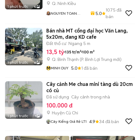
Q. Ninh Kiều
1 phút trước
6
1075
đã
5.0
NGUYEN TOAN
bán
Mobile - Thu Máy Cũ
- Bán Trả Góp
Bán nhà MT cổng đại học Văn Lang,
5x20m, đang KD cafe
Đất thổ cư
Ngang 5 m
13,5 tỷ
135 tr/m²
100 m²
Q. Bình Thạnh
(
P. Bình Lợi Trung
mới)
1 phút trước
6
M
5.0
1
đã bán
MINH DUY
Cây cảnh Me chua mini tàng dù 20cm
có củ
Đã sử dụng
Cây cảnh trong nhà
100.000 đ
Huyện Củ Chi
1 phút trước
1
4.9
34
đã bán
Cây Kiểng Giá Rẻ LT1