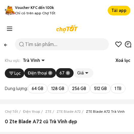
Voucher KFC đến 100k
Tải app
Chỉ có trên app Chợ Tốt
Khu vực:
Trà Vinh
Xoá lọc
Điện thoại
67
Giá
Lọc
Dung lượng:
64 GB
128 GB
256 GB
512 GB
1 TB
2 
Chợ Tốt
Điện thoại
ZTE
ZTE Blade A72
ZTE Blade A72 Trà Vinh
0 Zte Blade A72 cũ Trà Vinh đẹp