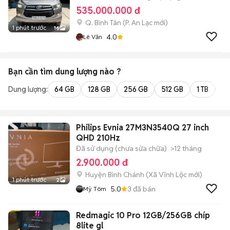
535.000.000 đ
Q. Bình Tân
(
P. An Lạc
mới)
1 phút trước
16
4.0
Lê Văn
Bạn cần tìm
dung lượng
nào ?
Dung lượng:
64 GB
128 GB
256 GB
512 GB
1 TB
2 
Philips Evnia 27M3N3540Q 27 inch
QHD 210Hz
Đã sử dụng (chưa sửa chữa)
>12 tháng
2.900.000 đ
Huyện Bình Chánh
(
Xã Vĩnh Lộc
mới)
1 phút trước
2
5.0
3
đã bán
Mỳ Tôm
Redmagic 10 Pro 12GB/256GB chíp
8lite gl