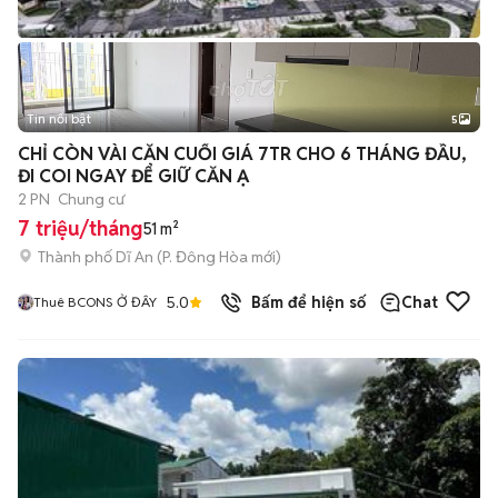
Tin nổi bật
5
CHỈ CÒN VÀI CĂN CUỐI GIÁ 7TR CHO 6 THÁNG ĐẦU,
ĐI COI NGAY ĐỂ GIỮ CĂN Ạ
2 PN
Chung cư
7 triệu/tháng
51 m²
Thành phố Dĩ An
(
P. Đông Hòa
mới)
5.0
Bấm để hiện số
Chat
Thuê BCONS Ở ĐÂY