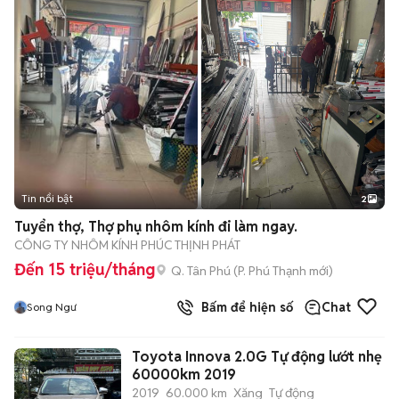
Tin nổi bật
2
Tuyển thợ, Thợ phụ nhôm kính đi làm ngay.
CÔNG TY NHÔM KÍNH PHÚC THỊNH PHÁT
Đến 15 triệu/tháng
Q. Tân Phú
(
P. Phú Thạnh
mới)
Bấm để hiện số
Chat
Song Ngư
Toyota Innova 2.0G Tự động lướt nhẹ
60000km 2019
2019
60.000 km
Xăng
Tự động