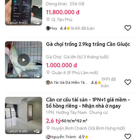
Dòng khác
256 GB
11.800.000 đ
Q. Tân Phú
1 phút trước
5
4.4
1648
đã bán
Huy
Gà chọi trống 2.9kg trắng Cần Giuộc
Gà Chọi
Gà lớn (từ 3 tháng tuổi)
1.000.000 đ
Quận 6
(
P. Phú Lâm
mới)
1 phút trước
5
1991
đã
4.6
A Tài Gà Đá Miền Tây
bán
1
Cần cơ cấu tài sản - 1PN+1 giá mềm -
Sổ hồng riêng - Nhận nhà ở ngay
1 PN
Hướng Tây Nam
Chung cư
2,6 tỷ
50 tr/m²
52 m²
Huyện Bình Chánh
(
Xã Bình Hưng
mới)
1 phút trước
9
4.9
Nguyễn Thành