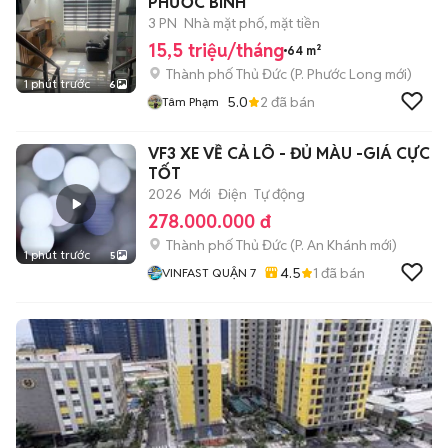
PHƯỚC BÌNH
3 PN
Nhà mặt phố, mặt tiền
15,5 triệu/tháng
64 m²
Thành phố Thủ Đức
(
P. Phước Long
mới)
1 phút trước
6
5.0
2
đã bán
Tâm Phạm
VF3 XE VỀ CẢ LÔ - ĐỦ MÀU -GIÁ CỰC
TỐT
2026
Mới
Điện
Tự động
278.000.000 đ
Thành phố Thủ Đức
(
P. An Khánh
mới)
1 phút trước
5
4.5
1
đã bán
VINFAST QUẬN 7