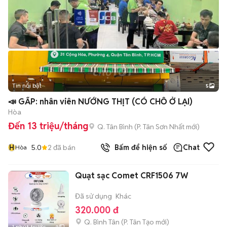
Tin nổi bật
5
📣 GẤP: nhân viên NƯỚNG THỊT (CÓ CHỖ Ở LẠI)
Hòa
Đến 13 triệu/tháng
Q. Tân Bình
(
P. Tân Sơn Nhất
mới)
H
5.0
2
đã bán
Bấm để hiện số
Chat
Hòa
Quạt sạc Comet CRF1506 7W
Đã sử dụng
Khác
320.000 đ
Q. Bình Tân
(
P. Tân Tạo
mới)
1 phút trước